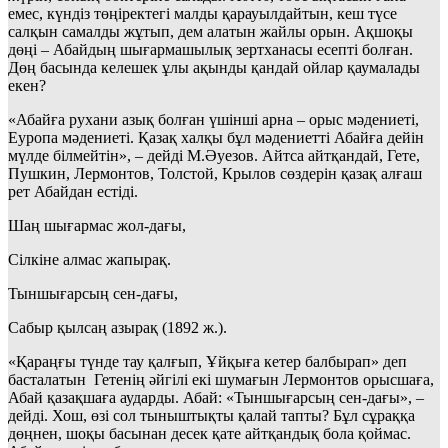
емес, күндіз төңіректегі малды қарауылдайтын, кеш түсе
салқын самалды жұтып, дем алатын жайлы орын. Ақшоқы
дөңі – Абайдың шығармашылық зертханасы есепті болған.
Дөң басында келешек ұлы ақынды қандай ойлар қаумалады
екен?
«Абайға рухани азық болған үшінші арна – орыс мәдениеті,
Еуропа мәдениеті. Қазақ халқы бұл мәдениетті Абайға дейін
мүлде білмейтін», – дейді М.Әуезов. Айтса айтқандай, Гете,
Пушкин, Лермонтов, Толстой, Крылов сөздерін қазақ алғаш
рет Абайдан естіді.
Шаң шығармас жол-дағы,
Сілкіне алмас жапырақ.
Тыншығарсың сен-дағы,
Сабыр қылсаң азырақ (1892 ж.).
«Қараңғы түнде тау қалғып, Ұйқыға кетер балбырап» деп
басталатын Гетенің әйгілі екі шумағын Лермонтов орысшаға,
Абай қазақшаға аударды. Абай: «Тыншығарсың сен-дағы», –
дейді. Хош, өзі сол тыныштықты қалай тапты? Бұл сұраққа
дөңнен, шоқы басынан десек қате айтқандық бола қоймас.