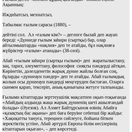
Ақынның:
Иждиһатсыз, мехнатсыз,
Табылмас ғылым сарасы (1880), –
дейтіні сол. Ал «ғалым кім?» – дегенге былай деп жауап
береді: «Дүниеде ғылым заһири (сыртқы) бар, олар
айтылмыштарды «нақлия» деп те атайды, бұл нақлияға
жүйріктер «ғалым» атанады» (38-сөзі).
Абай «ғылым заһири (сыртқы ғылым)» деп жаратылыстану,
заң, тарих, әлеуметтану, философия сияқты пәндерді айтқан.
Көрінетін, дәлелденетін жарық дүние жайлы болған соң,
бұларды «дүниеауи пәндер» деп те атайды. Абай ғылымдық
жолын осы дүниеауи пәндерді меңгеруден бастаған. Оларға
сынмен қарап, тексеріп, анық-қанығына жетуге талпынады.
Ғылыми кітаптарды зерттеушілік мақсатпен оқып-тоқығанда
«Абайдың алдында жаңа жарық дүниенің шеті ашылғандай
болады» (Әуезов). Ал Ахмет Байтұрсынов өзінің Абайға
«қазақтың бас ақыны» деп баға беруіне себепші бір жайды:
«Хақиқатты тануға, тереңнен сөйлеуге, бойына біткен
зеректіктің үстіне, Абай әртүрлі Европа білім иесілерінің
кітаптарын оқыған», – деп көрсетеді.