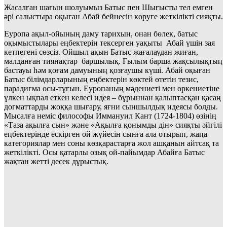
Жасалған шағын шолуымыз Батыс пен Шығысты тел емген
әрі салыстыра оқыған Абай бейнесін көруге жеткілікті сияқты.
Еуропа ақыл-ойының даму тарихын, онан бөлек, батыс
оқымыстылары еңбектерін тексерген уақыты Абай үшін зая
кетпегені сөзсіз. Ойшыл ақын Батыс жағалаудан жиған,
малданған тиянақтар баршылық. Ғылым барша жақсылықтың
бастауы һәм қоғам дамуының қозғаушы күші. Абай оқыған
Батыс білімдарларының еңбектерін көктей өтетін тезис,
парадигма осы-тұғын. Еуропаның мәдениеті мен өркениетіне
үлкен ықпал еткен келесі идея – бұрыннан қалыптасқан қасаң
догматтарды жоққа шығару, яғни сыншылдық идеясы болды.
Мысалға неміс философы Иммануил Кант (1724-1804) өзінің
«Таза ақылға сын» және «Ақылға қонымды дін» сияқты әйгілі
еңбектерінде ескірген ой жүйесін сынға ала отырып, жаңа
категориялар мен соны көзқарастарға жол ашқанын айтсақ та
жеткілікті. Осы қатарлы озық ой-пайымдар Абайға Батыс
жақтан жетті десек дұрыстық.