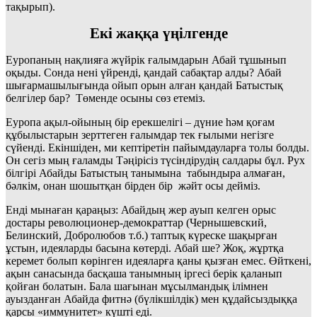
тақырып).
Екі жаққа үңілгенде
Еуропаның нақлияға жүйрік ғалымдарын Абай тұшынып
оқыды. Сонда нені үйренді, қандай сабақтар алды? Абай
шығармашылығында ойып орын алған қандай Батыстық
белгілер бар? Төменде осыны сөз етеміз.
Еуропа ақыл-ойының бір ерекшелігі – дүние һәм қоғам
құбылыстарын зерттеген ғалымдар тек ғылыми негізге
сүйенді. Екіншіден, ми кептіретін пайымдауларға толы болды.
Он сегіз мың ғаламды Тәңірісіз түсіндірудің салдары бұл. Рух
білгірі Абайды Батыстың танымына табындыра алмаған,
бәлкім, онан шошытқан бірден бір жәйт осы дейміз.
Енді мынаған қараңыз: Абайдың жер ауып келген орыс
достары революционер-демократтар (Чернышевский,
Белинский, Добролюбов т.б.) таптық күреске шақырған
ұстын, идеяларды басына көтерді. Абай ше? Жоқ, жұртқа
керемет болып көрінген идеяларға қаны қызған емес. Өйткені,
ақын санасында басқаша танымның іргесі берік қаланып
қойған болатын. Бала шағынан мұсылмандық ілімнен
ауызданған Абайда фитнә (бүлікшілдік) мен құдайсыздыққа
қарсы «иммунитет» күшті еді.