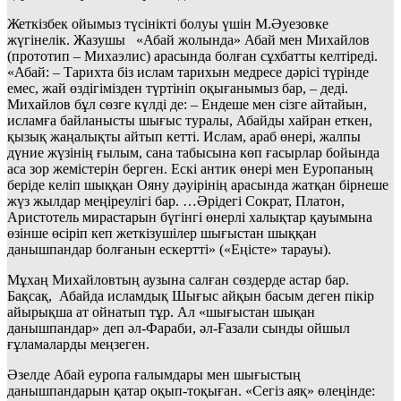
Жеткізбек ойымыз түсінікті болуы үшін М.Әуезовке
жүгінелік. Жазушы «Абай жолында» Абай мен Михайлов
(прототип – Михаэлис) арасында болған сұхбатты келтіреді.
«Абай: – Тарихта біз ислам тарихын медресе дәрісі түрінде
емес, жай өздігімізден түртініп оқығанымыз бар, – деді.
Михайлов бұл сөзге күлді де: – Ендеше мен сізге айтайын,
исламға байланысты шығыс туралы, Абайды хайран еткен,
қызық жаңалықты айтып кетті. Ислам, араб өнері, жалпы
дүние жүзінің ғылым, сана табысына көп ғасырлар бойында
аса зор жемістерін берген. Ескі антик өнері мен Еуропаның
беріде келіп шыққан Ояну дәуірінің арасында жатқан бірнеше
жүз жылдар меңіреулігі бар. …Әрідегі Сократ, Платон,
Аристотель мирастарын бүгінгі өнерлі халықтар қауымына
өзінше өсіріп кеп жеткізушілер шығыстан шыққан
данышпандар болғанын ескертті» («Еңісте» тарауы).
Мұхаң Михайловтың аузына салған сөздерде астар бар.
Бақсақ, Абайда исламдық Шығыс айқын басым деген пікір
айырықша ат ойнатып тұр. Ал «шығыстан шықан
данышпандар» деп әл-Фараби, әл-Ғазали сынды ойшыл
ғұламаларды меңзеген.
Әзелде Абай еуропа ғалымдары мен шығыстың
данышпандарын қатар оқып-тоқыған. «Сегіз аяқ» өлеңінде: