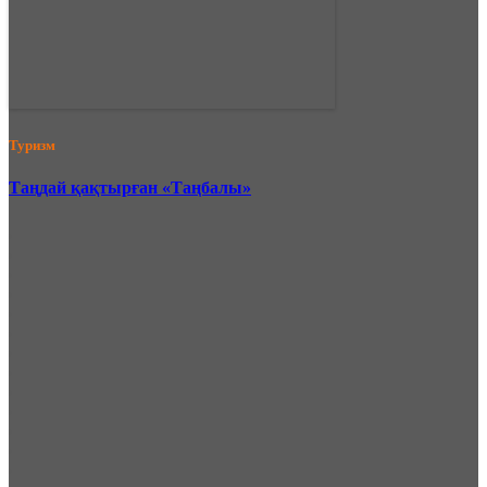
Туризм
Таңдай қақтырған «Таңбалы»