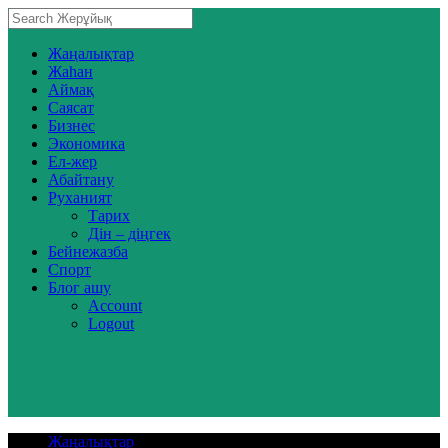
Жаңалықтар
Жаһан
Аймақ
Саясат
Бизнес
Экономика
Ел-жер
Абайтану
Руханият
Тарих
Дін – діңгек
Бейнежазба
Спорт
Блог ашу
Account
Logout
Жаңалықтар