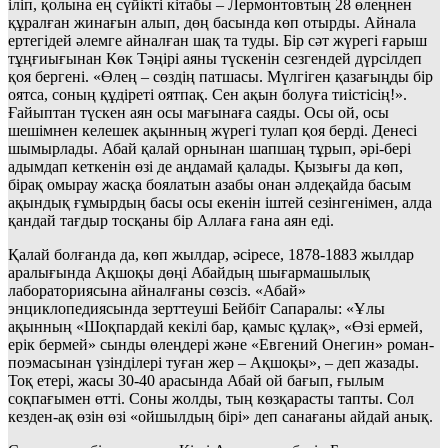
іліп, қолына ең сүйікті кітабы – Лермонтовтың 28 өлеңнен
құралған жинағын алып, дөң басында көп отырды. Айнала
ертегідей әлемге айналған шақ та туды. Бір сәт жүрегі ғарыш
тұңғиығынан Көк Тәңірі аяны түскенін сезгендей дүрсілдеп
қоя бергені. «Өлең – сөздің патшасы. Мүлгіген қазағыңды бір
оятса, соның құдіреті оятпақ. Сен ақын болуға тиістісің!».
Ғайыптан түскен аян осы мағынаға саяды. Осы ой, осы
шешімнен келешек ақынның жүрегі тулап қоя берді. Денесі
шымырлады. Абай қалай орнынан шапшаң тұрып, әрі-бері
адымдап кеткенін өзі де аңдамай қалады. Қызығы да көп,
бірақ омырау жасқа боялатын азабы онан әлдеқайда басым
ақындық ғұмырдың басы осы екенін іштей сезінгенімен, алда
қандай тағдыр тосқаны бір Аллаға ғана аян еді.
Қалай болғанда да, көп жылдар, әсіресе, 1878-1883 жылдар
аралығында Ақшоқы дөңі Абайдың шығармашылық
лабораториясына айналғаны сөзсіз. «Абай»
энциклопедиясында зерттеуші Бейбіт Сапаралы: «Ұлы
ақынның «Шоқпардай кекілі бар, қамыс құлақ», «Өзі ермей,
ерік бермей» сынды өлеңдері және «Евгений Онегин» роман-
поэмасынан үзінділері туған жер – Ақшоқы», – деп жазады.
Тоқ етері, жасы 30-40 арасында Абай ой бағып, ғылым
соқпағымен өтті. Соны жолды, тың көзқарасты тапты. Сол
кезден-ақ өзін өзі «ойшылдың бірі» деп санағаны айдай анық.