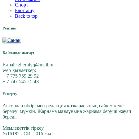
Спорт
Блог ашу
Back to top
Рейтинг
Байланыс жасау:
E-mail:
zheruiyq@mail.ru
web-қызметкер:
+ 7 775 759 29 92
+ 7 747 545 15 48
Ескерту:
Авторлар пікірі мен редакция көзқарасының сәйкес келе
бермеуі мүмкін. Жарнама мазмұнына жарнама беруші жауап
береді.
Мемлекеттік тіркеу
№16182 - СИ. 2016 жыл