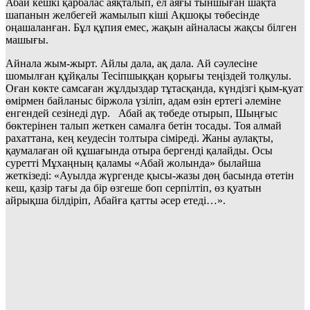
Абай кешкі қарбалас аяқталып, ел аяғы тыншыған шақта
шапанын желбегей жамылып кіші Ақшоқы төбесінде
оңашаланған. Бұл құпия емес, жақын айналасы жақсы білген
машығы.
Айнала жым-жырт. Айлы дала, ақ дала. Ай сәулесіне
шомылған құйқалы Тесіпшыққан қорығы теңіздей толқулы.
Оған көкте самсаған жұлдыздар тұтасқанда, күндізгі қым-қуат
өмірмен байланыс біржола үзіліп, адам өзін ертегі әлеміне
енгендей сезінеді дүр. Абай ақ төбеде отырып, Шыңғыс
бөктерінен талып жеткен самалға бетін тосады. Тоя алмай
рахаттана, кең кеудесін толтыра сіміреді. Жаны аулақты,
қаумалаған ой құшағында отыра бергенді қалайды. Осы
суретті Мұхаңның қаламы «Абай жолында» былайша
жеткізеді: «Ауылда жүргенде қысы-жазы дөң басында өтетін
кеш, қазір тағы да бір өзгеше боп серпілтіп, өз қуатын
айрықша білдіріп, Абайға қатты әсер етеді…».