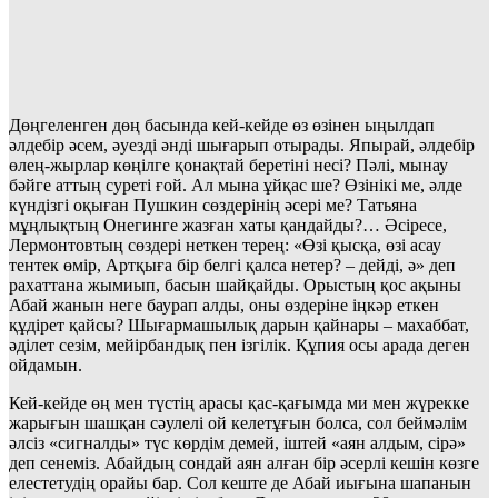
Дөңгеленген дөң басында кей-кейде өз өзінен ыңылдап
әлдебір әсем, әуезді әнді шығарып отырады. Япырай, әлдебір
өлең-жырлар көңілге қонақтай беретіні несі? Пәлі, мынау
бәйге аттың суреті ғой. Ал мына ұйқас ше? Өзінікі ме, әлде
күндізгі оқыған Пушкин сөздерінің әсері ме? Татьяна
мұңлықтың Онегинге жазған хаты қандайды?… Әсіресе,
Лермонтовтың сөздері неткен терең: «Өзі қысқа, өзі асау
тентек өмір, Артқыға бір белгі қалса нетер? – дейді, ә» деп
рахаттана жымиып, басын шайқайды. Орыстың қос ақыны
Абай жанын неге баурап алды, оны өздеріне іңкәр еткен
құдірет қайсы? Шығармашылық дарын қайнары – махаббат,
әділет сезім, мейірбандық пен ізгілік. Құпия осы арада деген
ойдамын.
Кей-кейде өң мен түстің арасы қас-қағымда ми мен жүрекке
жарығын шашқан сәулелі ой келетұғын болса, сол беймәлім
әлсіз «сигналды» түс көрдім демей, іштей «аян алдым, сірә»
деп сенеміз. Абайдың сондай аян алған бір әсерлі кешін көзге
елестетудің орайы бар. Сол кеште де Абай иығына шапанын