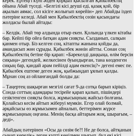
керек. Ертеңгі күні әбден қорқып қысылған Қабылбектің
ойына Абай түседі. «Белгілі кісі деуші еді, қазақ қой, бір
ақылын аямас, сол кісіге жолығып көрейін» деп Абайды іздеп
пәтеріне келеді. Абай мен Қабылбектің сөзін қасындағы
жолдасы былай айтады:
– Келдік. Абай төр алдында отыр екен. Қолында үлкен кітабы
бар. Кейпі бір ойға батқан адам сияқты. Сызданып, салқын
қанмен отыр. Біз келген соң, кітапты жанына қойды да,
амандасып жөн сұрады. Қабылбек жөнін айтты. Сонан соң
Қабылбектің бетіне бір қарап: «Бәрекелді даңқыңа, өлім берсін
сиқыңа» дегендей, желкесінен буындырған, тана көзденген
сиқың бар, қандай арам пейілді адам екенсің?» дегені емес пе.
Қабылбек ештеме деген жоқ, қыбжыңдап ұялып қалды.
Мұнан соң аз ойланғандай болды да:
– Таңертең шақырған мезгілі сағат 9-да сотқа барып кіріңіз.
Сонда соттың адамдары тесірейе қарап қалып, пішіндері
сезіктенген сияқты болса, жұмысыңның жайсыз болғаны.
Қолайсыз кесім айтып жіберуі мүмкін. Егер олай болмай,
әрқайсысы өз жұмысымен айналып, беттерімен жүрсе
жұмысыңның оңғаны. Менің басқа айтарым жоқ, шырағым, –
деді».
Абайдың пәтерінен «Осы да сөзім бе?! Не де болса, айтқанын
сынап көрелік» деген күпті көңілмен шығып, бұл екі кісі