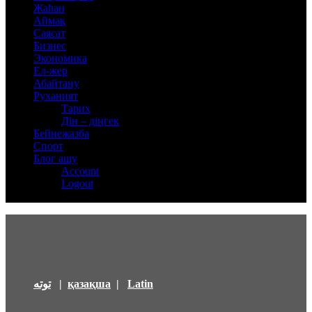
Жаһан
Аймақ
Саясат
Бизнес
Экономика
Ел-жер
Абайтану
Руханият
Тарих
Дін – діңгек
Бейнежазба
Спорт
Блог ашу
Account
Logout
توتە
|
қазақша
|
Latin