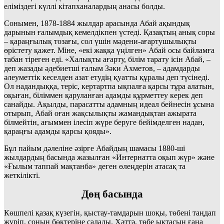
еліміздегі күллі кітапханалардың анасы болды.
Сонымен, 1878-1884 жылдар арасында Абай ақындық
дарынын ғалымдық кемелдікпен үстеді. Қазақтың анық соры
– қараңғылық тозағы, сол үшін мәдени-ағартушылықты
өрістету қажет. Міне, «екі жаққа үңілген» Абай осы байламға
табан тіреген еді. «Халықты ағарту, білім тарату ісін Абай, –
деп жазады әдебиетші ғалым Зәки Ахметов, – адамдарды
әлеуметтік кеселден азат етудің қуатты құралы деп түсінеді.
Ол надандыққа, теріс, кертартпа ықпалға қарсы тұра алатын,
оқыған, біліммен қаруланған адамды құрметтеу керек деп
санайды. Ақылды, парасатты адамның идеал бейнесін ұсына
отырып, Абай оған жақсылықты жамандықтан ажырата
білмейтін, ағыммен ілесіп жүре беруге бейімделген надан,
қараңғы адамды қарсы қояды».
Бұл пайым дәлеліне әзірге Абайдың шамасы 1880-ші
жылдардың басында жазылған «Интернатта оқып жүр» және
«Ғылым таппай мақтанба» деген өлеңдерін атасақ та
жеткілікті.
Дөң басында
Көшпелі қазақ күзегін, қыстау-тамдарын шоқы, төбені таңдап
жүріп, соның бөктеріне салады. Хәттә, төбе ықтасын ғана