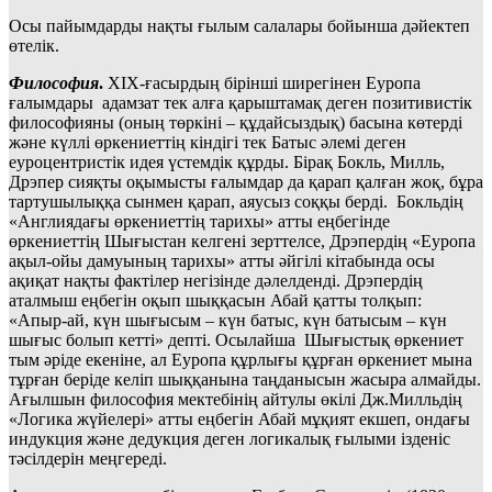
Осы пайымдарды нақты ғылым салалары бойынша дәйектеп
өтелік.
Философия
.
ХІХ-ғасырдың бірінші ширегінен Еуропа
ғалымдары адамзат тек алға қарыштамақ деген позитивистік
философияны (оның төркіні – құдайсыздық) басына көтерді
және күллі өркениеттің кіндігі тек Батыс әлемі деген
еуроцентристік идея үстемдік құрды. Бірақ Бокль, Милль,
Дрэпер сияқты оқымысты ғалымдар да қарап қалған жоқ, бұра
тартушылыққа сынмен қарап, аяусыз соққы берді. Бокльдің
«Англиядағы өркениеттің тарихы» атты еңбегінде
өркениеттің Шығыстан келгені зерттелсе, Дрэпердің «Еуропа
ақыл-ойы дамуының тарихы» атты әйгілі кітабында осы
ақиқат нақты фактілер негізінде дәлелденді. Дрэпердің
аталмыш еңбегін оқып шыққасын Абай қатты толқып:
«Апыр-ай, күн шығысым – күн батыс, күн батысым – күн
шығыс болып кетті» депті. Осылайша Шығыстық өркениет
тым әріде екеніне, ал Еуропа құрлығы құрған өркениет мына
тұрған беріде келіп шыққанына таңданысын жасыра алмайды.
Ағылшын философия мектебінің айтулы өкілі Дж.Милльдің
«Логика жүйелері» атты еңбегін Абай мұқият екшеп, ондағы
индукция және дедукция деген логикалық ғылыми ізденіс
тәсілдерін меңгереді.