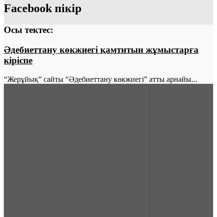
Facebook пікір
Осы тектес:
Әдебиеттану көкжиегі қамтитын жұмыстарға
кіріспе
“Жерұйық” сайты “Әдебиеттану көкжиегі” атты арнайы...