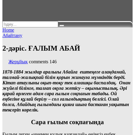
Home
Абайтану
2-дәріс. ҒАЛЫМ АБАЙ
Жерұйық
comments
146
1878-1884 жылдар аралығы Абайға ештеңеге алаңдамай,
талмай-жалықпай білім қорын жинауға мүмкіндік берді.
Кітап атаулыны оқып-тоқу тек алғашқы баспалдақ. Онан
жүйелі білімге, талғап оқуға жетісу – оқымыстылық. Әрі
қарай өрлеген адам сара ғылым соқпағын табады. Ой
еңбегіне құлай берілу – сол ғалымдықтың белгісі. Олай
болса, Абайдың ғылымдағы қияға шыға бастаған уақытын
тексеріп көрелік.
Сара ғылым соқпағында
Ғылым деген «инемен құдық қазғандай» өнімсіз еңбек.