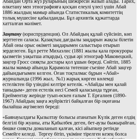
Абайдан Орта жүз руларының шежіресін жазып алады. Тарих,
өлкетану мен этнографияға қосқан елеулі үлесі үшін Абай
1886 жылдың мамыр айында Статистикалық комитеттің
толық мүшесіне қабылданды. Бұл архивтік құжаттарда
хатталған мәлімет.
Заңтану
(юриспруденция). Ол Абайдың құлай сүйсініп, көп
зерттеген саласы. Қазақтың дағдылы заңдарын жақсы білетін
Абай оны орыс өкіметі заңдарымен салыстыра отырып
зерделеген. Бұл ретте Михаэлис (1881 жылы қала прокуроры
қызметін уақытша атқарды), судья әрі этнограф Маковецкий,
заңгер Гросс сияқты достары қол ұшын береді. Сөйтіп, 1885
жылы мамыр айында Қарамола төтенше съезіне Абай заңгер
дайындығымен келген. Оған тоқталмас бұрын «Абай»
журналында (1996 жыл, №1) жарық көрген көлемді
естеліктен бір үзіндіні келтіре кетелік. «Абайды мен қалай
таныдым» деген естелік иесі Семей қаласында тұрған,
Ерейментау жерінде туып-өскен ғалым Т. Ерғалиев (1890-
1967) Абайдың заңға жүйріктігі байқалған бір оқиғаны
былайша әңгімелеп береді:
«Баянауылдағы Қызылтау болысы атанатын Күлік деген елдің
белгілі бір жуаны, аты Қабылбек деген, бет-аузы быжырайған,
бөшке сияқты домаланып қалған, кісі айыпкер ретінде
Семейге келеді. Тергеу бітіп, үкіміне тірелген кезең болса