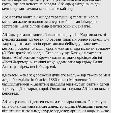
ертеңінде сот кеңсесіне барады. Абайдың айтқаны айдай
келгенде таң тамаша қалып, елге қайтады.
Абай сотты болған 7 жылда тергеушінің талайын көріп
ысылған және психологияға құнт қойып, заң ілімдерін
зерттеген. Келтірілген өмір фактісі осының айғағы.
Абайдың тамаша заңгер болғанының куәсі – Қарамола съезі
күндері жазып үлгерген 73 бабтан тұратын билер ережесі. Ол
«әдет-ғұрып мәселесін орыс заңына бейімдеуі және кем-
кетіктің, әсіресе, әйелдің құқын жақтауы тұрғысынан ерекше»
(Ә.Қоңыратбаев) болды. Егер ол күнде Қазақ елі тәуелсіз
болса, Абай жазған «Ереже» қазақ заңнама өрісінде әйгілі
«Жеті Жарғыдан» кейінгі жаңа қадам саналар еді-ау. Бәлки,
Ата заңға тірек, негіз болар еді.
Қысқасы, жаңа заң ережесін дүниеге әкелу – зор тәжірибе мен
асқан білімділіктің белгісі. 1886 жылы Маковецкий
басшылығымен «Қазақтың дағдылы әдет-ғұрып салты» деген
зерттеу еңбек жарық көрді. Оның жазылуына Абай көп көмек
көрсетеді.
Абай зер салып ізденген ғылым салалары көп-ақ. Біз тек үш
сала бойынша ғана мысал-дәйектер алдық (Абайдың ғылыми
кітапханасын толымды түрде зерделеу, әрине, өз алдына жеке