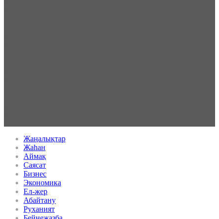
Жаңалықтар
Жаһан
Аймақ
Саясат
Бизнес
Экономика
Ел-жер
Абайтану
Руханият
Бейнежазба