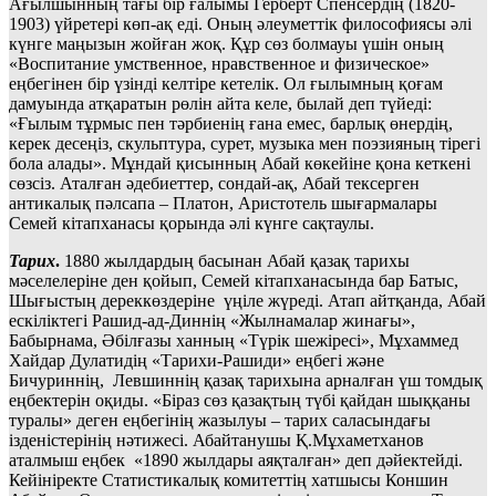
Ағылшынның тағы бір ғалымы Герберт Спенсердің (1820-
1903) үйретері көп-ақ еді. Оның әлеуметтік философиясы әлі
күнге маңызын жойған жоқ. Құр сөз болмауы үшін оның
«Воспитание умственное, нравственное и физическое»
еңбегінен бір үзінді келтіре кетелік. Ол ғылымның қоғам
дамуында атқаратын рөлін айта келе, былай деп түйеді:
«Ғылым тұрмыс пен тәрбиенің ғана емес, барлық өнердің,
керек десеңіз, скульптура, сурет, музыка мен поэзияның тірегі
бола алады». Мұндай қисынның Абай көкейіне қона кеткені
сөзсіз. Аталған әдебиеттер, сондай-ақ, Абай тексерген
антикалық пәлсапа – Платон, Аристотель шығармалары
Семей кітапханасы қорында әлі күнге сақтаулы.
Тарих
.
1880 жылдардың басынан Абай қазақ тарихы
мәселелеріне ден қойып, Семей кітапханасында бар Батыс,
Шығыстың дереккөздеріне үңіле жүреді. Атап айтқанда, Абай
ескіліктегі Рашид-ад-Диннің «Жылнамалар жинағы»,
Бабырнама, Әбілғазы ханның «Түрік шежіресі», Мұхаммед
Хайдар Дулатидің «Тарихи-Рашиди» еңбегі және
Бичуриннің, Левшиннің қазақ тарихына арналған үш томдық
еңбектерін оқиды. «Біраз сөз қазақтың түбі қайдан шыққаны
туралы» деген еңбегінің жазылуы – тарих саласындағы
ізденістерінің нәтижесі. Абайтанушы Қ.Мұхаметханов
аталмыш еңбек «1890 жылдары аяқталған» деп дәйектейді.
Кейініректе Статистикалық комитеттің хатшысы Коншин