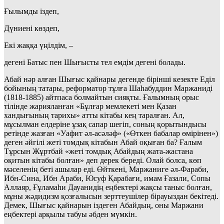
Ғылымды іздеп,
Дүниені көздеп,
Екі жаққа үңілдім, –
дегені Батыс пен Шығысты тел емдім дегені болады.
Абай нәр алған Шығыс қайнары дегенде бірінші кезекте Еділ
бойының татары, реформатор тұлға Шаһабуддин Маржаниді
(1818-1885) айтпаса болмайтын сияқты. Ғалымның орыс
тілінде жарияланған «Бұлғар мемлекеті мен Қазан
хандығының тарихы» атты кітабы кең таралған. Ал,
мұсылман елдеріне ұзақ сапар шегіп, соның қорытындысы
ретінде жазған «Уафит әл-асәләф» («Өткен бабалар өмірінен»)
деген әйгілі жеті томдық кітабын Абай оқыған ба? Ғалым
Тұрсын Жұртбай «жеті томдық Абайдың жата-жастана
оқитын кітабы болған» деп дерек береді. Олай болса, көп
мәселенің беті ашылар еді. Өйткені, Маржаниге әл-Фараби,
Ибн-Сина, Ибн Араби, Юсуф Қарабағи, имам Ғазали, Сопы
Аллаяр, Ғұламаһи Дауанидің еңбектері жақсы таныс болған,
мұны жәдидизм қозғалысын зерттеушілер бірауыздан бекітеді.
Демек, Шығыс қайнарын іздеген Абайдың, оны Маржани
еңбектері арқылы табуы әбден мүмкін.