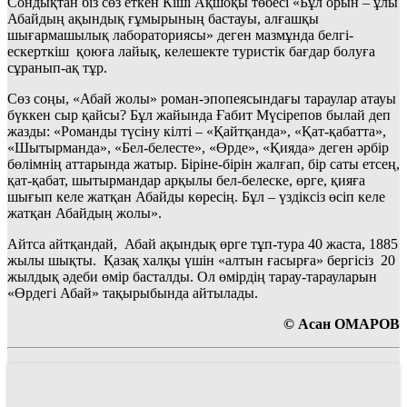
Сондықтан біз сөз еткен Кіші Ақшоқы төбесі «Бұл орын – ұлы
Абайдың ақындық ғұмырының бастауы, алғашқы
шығармашылық лабораториясы» деген мазмұнда белгі-
ескерткіш қоюға лайық, келешекте туристік бағдар болуға
сұранып-ақ тұр.
Сөз соңы, «Абай жолы» роман-эпопеясындағы тараулар атауы
бүккен сыр қайсы? Бұл жайында Ғабит Мүсірепов былай деп
жазды: «Романды түсіну кілті – «Қайтқанда», «Қат-қабатта»,
«Шытырманда», «Бел-белесте», «Өрде», «Қияда» деген әрбір
бөлімнің аттарында жатыр. Біріне-бірін жалғап, бір саты етсең,
қат-қабат, шытырмандар арқылы бел-белеске, өрге, қияға
шығып келе жатқан Абайды көресің. Бұл – үздіксіз өсіп келе
жатқан Абайдың жолы».
Айтса айтқандай, Абай ақындық өрге тұп-тура 40 жаста, 1885
жылы шықты. Қазақ халқы үшін «алтын ғасырға» бергісіз 20
жылдық әдеби өмір басталды. Ол өмірдің тарау-тарауларын
«Өрдегі Абай» тақырыбында айтылады.
© Асан ОМАРОВ