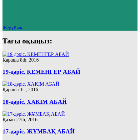
Жерұйық
Тағы оқыңыз:
Қараша 8th, 2016
19-дәріс. КЕМЕҢГЕР АБАЙ
Қараша 1st, 2016
18-дәріс. ХАКІМ АБАЙ
Қазан 27th, 2016
17-дәріс. ЖҰМБАҚ АБАЙ