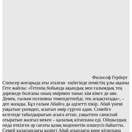
Философ Герберт
Спенсер жоғарыда аты аталған еңбегінде немістің ұлы ақыны
Гете жайлы: «Гетенің бойында ақындық мен ғалымдық тең
дәрежеде болғаны оның өмірімен таныс кім кімге де аян.
Демек, ғылым поэзияны төмендетпейді, тек асқақтатады», –
деп жазады. Бұл ғалым Абайға да әділетті пікір. Абай үнемі
уақытын үнемдеп, асығып өмір сүрген адам. Семейге
келгенде табалдырығын асыға аттап, уақытпен санаспай
отыратын жалғыз мекен – қалалық кітапхана еді. Ойшылдың
онда өткізген әр сағаты қазақ мәдениетін өлшеусіз байытты.
Семей қаласындағы қазіргі Абай атындағы көне кітапхана