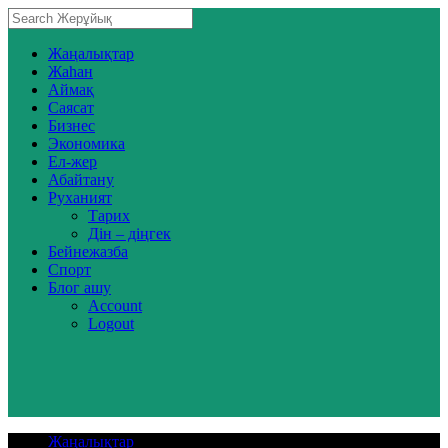
Жаңалықтар
Жаһан
Аймақ
Саясат
Бизнес
Экономика
Ел-жер
Абайтану
Руханият
Тарих
Дін – діңгек
Бейнежазба
Спорт
Блог ашу
Account
Logout
Жаңалықтар