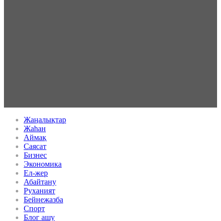
Жаңалықтар
Жаһан
Аймақ
Саясат
Бизнес
Экономика
Ел-жер
Абайтану
Руханият
Бейнежазба
Спорт
Блог ашу