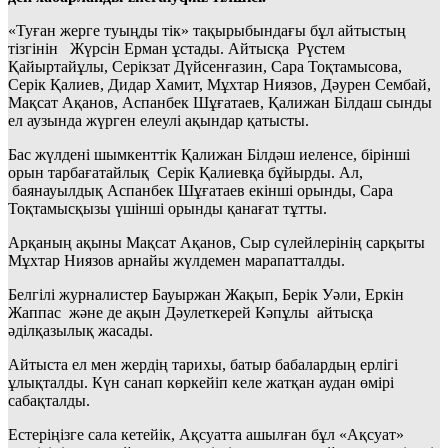
«Туған жерге туыңды тік» тақырыбындағы бұл айтыстың
тізгінін Жүрсін Ерман ұстады. Айтысқа Рүстем
Қайыртайұлы, Серікзат Дүйсенғазин, Сара Тоқтамысова,
Серік Қалиев, Дидар Хамит, Мұхтар Ниязов, Дәурен Сембай,
Мақсат Ақанов, Аспанбек Шұғатаев, Қалижан Білдаш сынды
ел аузында жүрген елеулі ақындар қатысты.
Бас жүлдені шымкенттік Қалижан Білдәш иеленсе, бірінші
орын тарбағатайлық Серік Қалиевқа бұйырды. Ал,
баянауылдық Аспанбек Шұғатаев екінші орынды, Сара
Тоқтамысқызы үшінші орынды қанағат тұтты.
Арқаның ақыны Мақсат Ақанов, Сыр сүлейлерінің сарқыты
Мұхтар Ниязов арнайы жүлдемен марапатталды.
Белгілі журналистер Бауыржан Жақып, Берік Уәли, Еркін
Жаппас және де ақын Дәулеткерей Кәпұлы айтысқа
әділқазылық жасады.
Айтыста ел мен жердің тарихы, батыр бабалардың ерлігі
ұлықталды. Күн санап көркейіп келе жатқан аудан өмірі
сабақталды.
Естеріңізге сала кетейік, Ақсуатта ашылған бұл «Ақсуат»