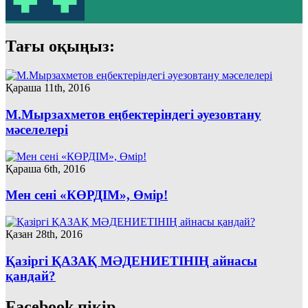
Тағы оқыңыз:
Қараша 11th, 2016
М.Мырзахметов еңбектеріндегі әуезовтану
мәселелері
Қараша 6th, 2016
Мен сені «КӨРДІМ», Өмір!
Қазан 28th, 2016
Қазіргі ҚАЗАҚ МӘДЕНИЕТIНIҢ айнасы
қандай?
Facebook пікір