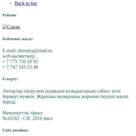
Back to top
Рейтинг
Байланыс жасау:
E-mail:
zheruiyq@mail.ru
web-қызметкер:
+ 7 775 759 29 92
+ 7 747 545 15 48
Ескерту:
Авторлар пікірі мен редакция көзқарасының сәйкес келе
бермеуі мүмкін. Жарнама мазмұнына жарнама беруші жауап
береді.
Мемлекеттік тіркеу
№16182 - СИ. 2016 жыл
Сайт дизайны: