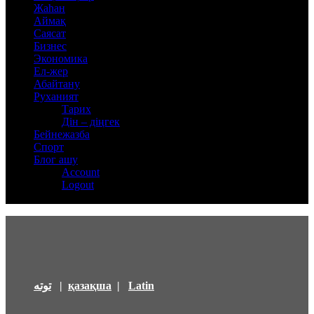
Жаһан
Аймақ
Саясат
Бизнес
Экономика
Ел-жер
Абайтану
Руханият
Тарих
Дін – діңгек
Бейнежазба
Спорт
Блог ашу
Account
Logout
توتە
|
қазақша
|
Latin