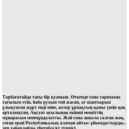
Тарбағатайда тағы бір қуаныш. Өткенде ғана тарихына
тағызым етіп, баба рухын той жасап, ат шаптырып
ұлықтаған жұрт енді міне, келер ұрпақтың қамы үшін қақ
орталықтан, Ақсуат ауылынан екінші мешіттің
мұнарасын менмұндалатты. Жәй ғана ашыла салған жоқ,
соған орай Республикалық аламан айтыс ұйымдастырды,-
деп хабарлайды zheruiyq.kz тілшісі.