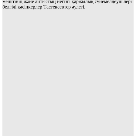
мешітінің және айтыстың негізгі қаржылық сүйемелдеушілері
белгілі кәсіпкерлер Тастекеевтер әулеті.