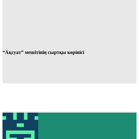
“Ақсуат” мешітінің сыртқы көрінісі