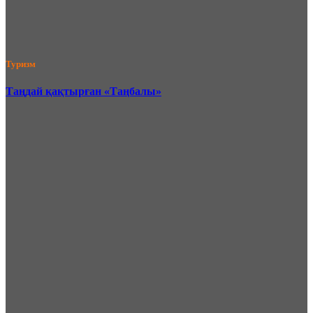
Туризм
Таңдай қақтырған «Таңбалы»