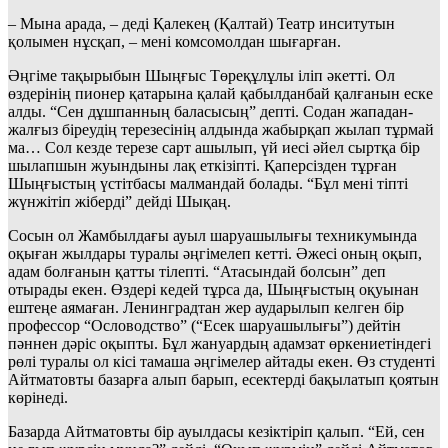
– Мына арада, – деді Қалекең (Қалтай) Театр инситутын
қолымен нұсқап, – мені комсомолдан шығарған.
Әңгіме тақырыбын Шыңғыс Төреқұлұлы іліп әкетті. Ол
өздерінің пионер қатарына қалай қабылданбай қалғанын еске
алды. “Сен дұшпанның баласысың” депті. Содан жападан-
жалғыз біреудің терезесінің алдында жабырқап жылап тұрмай
ма… Сол кезде терезе сарт ашылып, үй иесі әйел сыртқа бір
шылапшын жуындыны лақ еткізіпті. Қаперсізден тұрған
Шыңғыстың үстітбасы малмандай болады. “Бұл мені тіпті
жүнжітіп жіберді” дейді Шықаң.
Сосын ол Жамбылдағы ауыл шаруашылығы техникумында
оқыған жылдары туралы әңгімелеп кетті. Әжесі оның оқып,
адам болғанын қатты тілепті. “Атасындай болсын” деп
отырады екен. Өздері кедей тұрса да, Шыңғыстың оқуынан
ештеңе аямаған. Ленинградтан жер аударылып келген бір
профессор “Ословодство” (“Есек шаруашылығы”) дейтін
пәннен дәріс оқыпты. Бұл жануардың адамзат өркениетіндегі
рөлі туралы ол кісі тамаша әңгімелер айтады екен. Өз студенті
Айтматовты базарға алып барып, есектерді бақылатып қоятын
көрінеді.
Базарда Айтматовты бір ауылдасы кезіктіріп қалып. “Ей, сен