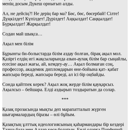
менің досым Дүкеш орнығып алды.
Ал, не дейсің?! Не дерің бар ма? Бөс, бөс, бөсербай! Сілте!
Дүңкілдет! Күпілдет! Дүрілдет! Аңқылдат! Саңқылдат!
Бүрқылдат! Жарқылдат!
Содан май шықса…
Ақыл мен білім
Бұрынғы би-болыстарда білім аздау болған, бірақ ақыл мол.
Қазіргі елдің игі жақсыларында азын-аулақ білім бар сыңайлы,
есесіне ақыл жағы, ай, кемдеу-ау… Ақыл болмаған соң,
профессор, академик дипломдарын өне-бойына қат- қабат
жапсыра береді, жапсыра береді, ал ісі бір оңбайды.
Сонда қайтпек керек? Ақыл жоқ жерде білім қауқарсыз.
Ақылсыз – бейшара. Елді аздырып тоздыратын да солар.
***
Қазақ прозасында мықты деп марапатталып жүрген
шығармалардың біразы – өлі бұйым.
Қазақтың ұлттық идеологиясының қаһармандары бір кездері
Тазша бала мен Алдар көсе болатын. Енді оларға Порфирий