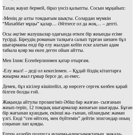
Тахаң жауап бермей, біраз үнсіз қалыпты. Сосын мұңайып:
-Менің де алты томдығым шықты. Солардан мүмкін
“Махаббат мұңы” қалар… Әйтпесе ол да жоқ… – депті.
Осы әңгіме жазушылар одағында өткен бір жиынды есіме
түсірді. Біреудің романын талқыға салып тұрған шешен бұл
шығарманы енді бір елу жылдан кейін еске алатын адам
табыла қояр ма екен деген ойын айтты.
Мен Ілияс Есенберлинмен қатар отырғам.
-Елу жыл! – деді ол кекесінмен. – Құдай біздің кітаптарға
жиырма жыл ғұмыр берсе де, аз емес.
Демек, бұл кісілер кішіпейіл, әр нөрсеге сергек көзбен қарай
білген болды ғой.
Жақында айтулы прозаигіміз Әбіш бар жазған- сызғанын
жиып-теріп, 12 томдық шығармалар жинағын шығарды. Бұған
бір жағынан қуандым, екінші жа- ғынан, ойландым: жаман
үлгі. Енді “сен өйтсең, мен бүйтемін” дейтін эпигондар оның
соңынан лап қояды.
Ертең әлдебір поэтесса аударма-өлеңсымақтарын, мақала-