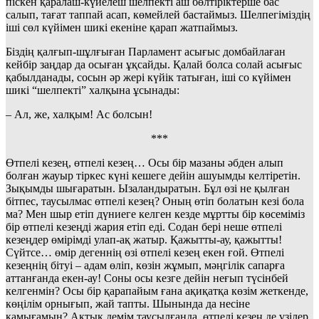
піскен қаралаш-күйелеш шелпекті аш бөлтіріктерше бас
салып, тағат таппай асап, көмейлей бастаймыз. Шелпегіміздің
іші сөл күйімен шикі екеніне қарап жатпаймыз.
Біздің қалғып-шұлғыған Парламент асығыс домбайлаған
кейбір заңдар да осыған ұқсайды. Қалай болса солай асығыс
қабылданады, сосын әр жері күйік татыған, іші со күйімен
шикі “шелпекті” халқына ұсынады:
– Ал, же, халқым! Ас болсын!
***
Өтпелі кезең, өтпелі кезең… Осы бір мазаны әбден алып
болған жауыр тіркес күні кешеге дейін ашуымды келтіретін.
Зықымды шығаратын. Ызаландыратын. Бұл өзі не қылған
бітпес, таусылмас өтпелі кезең? Оның өтіп болатын кезі бола
ма? Мен шыр етіп дүниеге келген кезде мұртты бір көсеміміз
бір өтпелі кезеңді жария етіп еді. Содан бері неше өтпелі
кезеңдер өмірімді улап-ақ жатыр. Қажытты-ау, қажытты!
Сүйтсе… өмір дегеннің өзі өтпелі кезең екен ғой. Өтпелі
кезеңнің бітуі – адам өліп, көзін жұмып, мәңгілік сапарға
аттанғанда екен-ау! Соны осы кезге дейін неғып түсінбей
келгенмін? Осы бір қарапайым ғана ақиқатқа көзім жеткенде,
көңілім орнығып, жай тапты. Шынында да несіне
қамығамын? Ақтық демім таусылғанда, өтпелі кезең де үзілер,