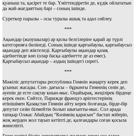
қуаныш та, қасірет те бар. Үміттендіретін де, күдік ойлататын
да жай-жағдаяттың бәрі – соның ішінде.
Суреткер парызы – осы туралы ашық та адал сөйлеу.
***
Ақындар (жазушылар) әр қилы белгілеріне қарай әр түрлі
категорияға бөлінеді. Соның ішінде қарғыбаулы, қарғыбаусыз
ақындар деп жіктеледі. Қарғыбаулы ақындар қазақ
әдебиетінде көп (олар басқа әдебиетте де аз емес).
Қарғыбаусыз ақындар – аздың ішіндегі сирегі.
***
Мәжіліс депутаттары республика Гимнін жаңарту керек деп
ұсыныс жасады. Сон- дағысы – бұрынғы Гимннің сөзін де,
әуенін де есте сақтау киын-мыс. Оңайырақ, жеңілірек бірдеңе
керек екен. Сөйтсе, Парижде француз әріптестерінің
өтінішімен Қазақстан Гимнін айту керек болғанда, бірде-бір
депутат сөзін білмейтін болып шығыпты-мыс. Сол арада
тапқыр Олжас Абайдың “Көзімнің қарасын” бастап жіберіп,
жоқ жерден жол тауып кетіпті де, қалғандары соған қосыла
жөнеліпті.
Гимн мәтіні біздің депутаттарға ауырлау деген сөз дәлел