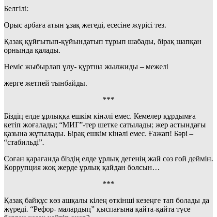
Белгілі:
Орыс арбаға атын ұзақ жегеді, есесіне жүрісі тез.
Қазақ құйғытып-қүйындатып тұрып шабады, бірақ шапқан
орнында қалады.
Неміс жыбырлап ұлу- құртша жылжиды – межелі
жерге жетпей тынбайды.
***
Біздің елде ұрлыққа ешкім кінәлі емес. Кемелер құрдымға
кетіп жоғалады; “МИГ”-тер шетке сатылады; жер астындағы
қазына жұтылады. Бірақ ешкім кінәлі емес. Ғажап! Бәрі –
“стабильді”.
Соған қарағанда біздің елде ұрлық дегенің жай сөз ғой деймін.
Коррупция жоқ жерде ұрлық қайдан болсын…
***
Қазақ байқұс көз ашқалы кілең өткінші кезеңге тап болады да
жүреді. “Рефор- малардың” қыспағына қайта-қайта түсе