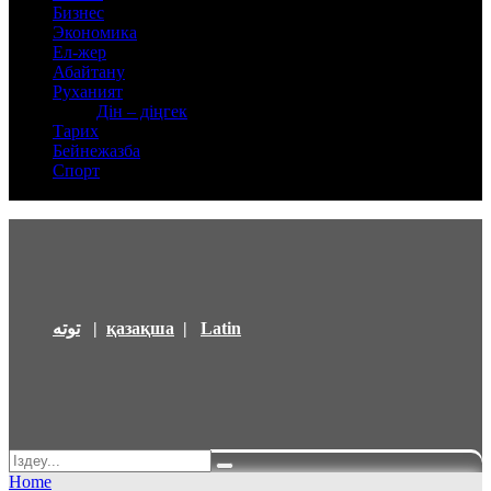
Бизнес
Экономика
Ел-жер
Абайтану
Руханият
Дін – діңгек
Тарих
Бейнежазба
Спорт
توتە
|
қазақша
|
Latin
Home