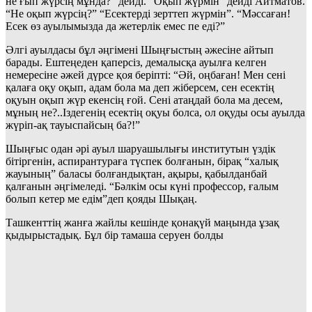
не ғып жүрсің мұнда?” дейді. “Оқып жүрмін” дейді Айтматов.
“Не оқып жүрсің?” “Есектерді зерттеп жүрмін”. “Мәссаған!
Есек өз ауылымызда да жетерлік емес пе еді?”
Әлгі ауылдасы бұл әңгімені Шыңғыстың әжесіне айтып
барады. Ештеңеден қаперсіз, демалысқа ауылға келген
немересіне әжей дүрсе қоя беріпті: “Әй, оңбаған! Мен сені
қалаға оқу оқып, адам бола ма деп жіберсем, сен есектің
оқуын оқып жүр екенсің ғой. Сені атаңдай бола ма десем,
мұның не?..Іздегенің есектің оқуы болса, ол оқуды осы ауылда
жүріп-ақ тауыспайсың ба?!”
Шыңғыс одан әрі ауыл шаруашылығы институтын үздік
бітіргенін, аспирантураға түспек болғанын, бірақ “халық
жауының” баласы болғандықтан, ақыры, қабылданбай
қалғанын әңгімеледі. “Бәлкім осы күні профессор, ғалым
болып кетер ме едім”деп қояды Шықаң.
Ташкенттің жанға жайлы кешінде қонақүй маңында ұзақ
қыдырыстадық. Бұл бір тамаша серуен болды