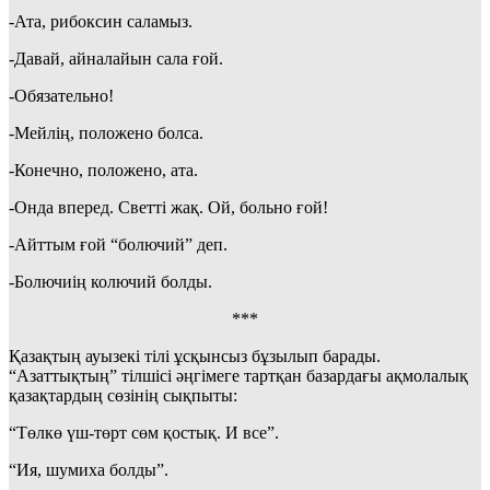
-Ата, рибоксин саламыз.
-Давай, айналайын сала ғой.
-Обязательно!
-Мейлің, положено болса.
-Конечно, положено, ата.
-Онда вперед. Светті жақ. Ой, больно ғой!
-Айттым ғой “болючий” деп.
-Болючиің колючий болды.
***
Қазақтың ауызекі тілі ұсқынсыз бұзылып барады.
“Азаттықтың” тілшісі әңгімеге тартқан базардағы ақмолалық
қазақтардың сөзінің сықпыты:
“Төлкө үш-төрт сөм қостық. И все”.
“Ия, шумиха болды”.