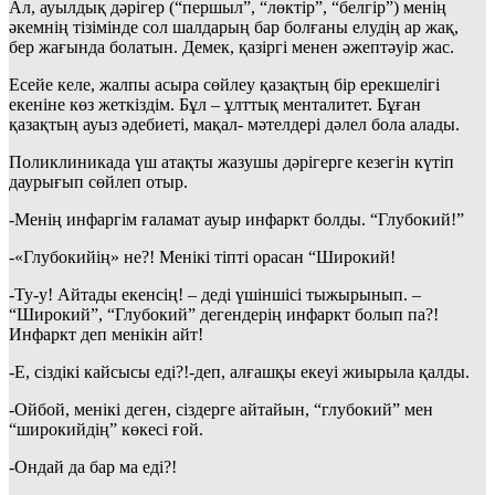
Ал, ауылдық дәрігер (“першыл”, “лөктір”, “белгір”) менің
әкемнің тізімінде сол шалдарың бар болғаны елудің ар жақ,
бер жағында болатын. Демек, қазіргі менен әжептәуір жас.
Есейе келе, жалпы асыра сөйлеу қазақтың бір ерекшелігі
екеніне көз жеткіздім. Бұл – ұлттық менталитет. Бұған
қазақтың ауыз әдебиеті, мақал- мәтелдері дәлел бола алады.
Поликлиникада үш атақты жазушы дәрігерге кезегін күтіп
даурығып сөйлеп отыр.
-Менің инфаргім ғаламат ауыр инфаркт болды. “Глубокий!”
-«Глубокийің» не?! Менікі тіпті орасан “Широкий!
-Ту-у! Айтады екенсің! – деді үшіншісі тыжырынып. –
“Широкий”, “Глубокий” дегендерің инфаркт болып па?!
Инфаркт деп менікін айт!
-Е, сіздікі кайсысы еді?!-деп, алғашқы екеуі жиырыла қалды.
-Ойбой, менікі деген, сіздерге айтайын, “глубокий” мен
“широкийдің” көкесі ғой.
-Ондай да бар ма еді?!