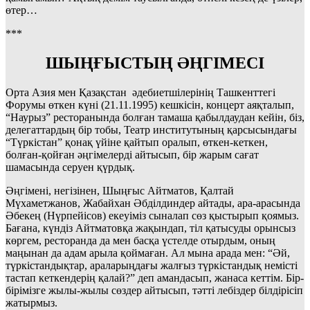
өтер…
***
ШЫҢҒЫСТЫҢ
ӘҢГІМЕСІ
Орта Азия мен Қазақстан әдебиетшілерінің Ташкенттегі
Форумы өткен күні (21.11.1995) кешкісін, концерт аяқталып,
“Наурыз” ресторанында болған тамаша қабылдаудан кейін, біз,
делегаттардың бір тобы, Театр институтының қарсысындағы
“Түркістан” қонақ үйіне қайтып оралып, өткен-кеткен,
болған-қойған әңгімелерді айтысып, бір жарым сағат
шамасында серуен қүрдық.
Әңгімені, негізінен, Шыңғыс Айтматов, Қалтай
Мүхаметжанов, Жабайхан Әбділдиндер айтады, ара-арасында
Әбекең (Нүрпейісов) екеуіміз сыналап сөз қыстырып қоямыз.
Бағана, күндіз Айтматовқа жақындап, тіл қатысуды орынсыз
көргем, ресторанда да мен басқа үстелде отырдым, оның
маңынан да адам арыла қоймаған. Ал мына арада мен: “Әй,
түркістандықтар, араларыңдағы жалғыз түркістандық немісті
тастап кеткендерің қалай?” деп амандасып, жанаса кеттім. Бір-
бірімізге жылы-жылы сөздер айтысып, тәтті лебіздер білдірісіп
жатырмыз.