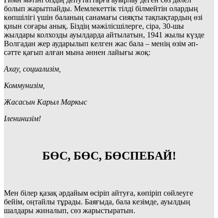
болып жарытпайды. Мемлекеттік тілді білмейтін олардың
көпшілігі үшін баланың санамағы сияқты тақпақтардың өзі
қиын соғары анық. Біздің мәжілісшілерге, сірә, 30-шы
жылдары колхозды ауылдарда айтылатын, 1941 жылы күзде
Волгадан жер аударылып келген жас бала – менің өзім әп-
сәтте қағып алған мына әннен лайығы жоқ:
Ахау, социализім,
Коммунизім,
Жасасын Карыл Маркыс
Іленинизім!
БӨС, БӨС, БӨСПЕБАЙ!
Мен білер қазақ әрдайым өсіріп айтуға, көпіріп сөйлеуге
бейім, оңтайлы тұрады. Баяғыда, бала кезімде, ауылдың
шалдары жиналып, сөз жарыстыратын.