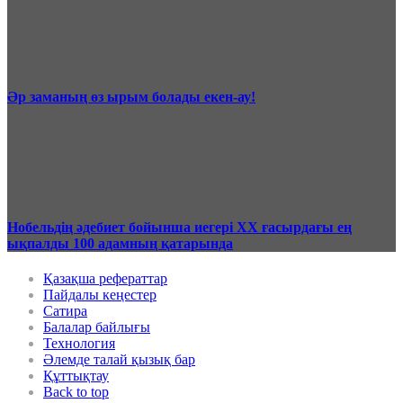
Әр заманың өз ырым болады екен-ау!
Нобельдің әдебиет бойынша иегері ХХ ғасырдағы ең
ықпалды 100 адамның қатарында
Қазақша рефераттар
Пайдалы кеңестер
Сатира
Балалар байлығы
Технология
Әлемде талай қызық бар
Құттықтау
Back to top