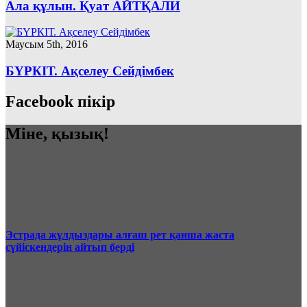
Ала құлын. Қуат АЙТҚАЛИ
Маусым 5th, 2016
БҮРКІТ. Ақселеу Сейдімбек
Facebook пікір
Міне, қызық!
Эстрада жұлдыздары алғаш рет қанша жаста
сүйіскендерін айтып берді