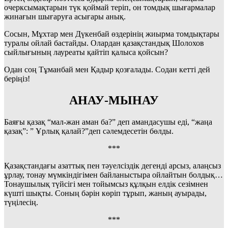
очерксымақтарын түк қоймай теріп, он томдық шығармалар
жинағын шығаруға асығары анық.
Сосын, Мұхтар мен Дүкенбай өздерінің жиырма томдықтары
туралы ойлай бастайды. Олардан қазақстандық Шолохов
сыйлығының лауреаты қайтіп қалыса қойсын?
Одан соң Тұманбай мен Қадыр қозғалады. Содан кетті дей
беріңіз!
АНАУ-МЫНАУ
Баяғы қазақ “мал-жан аман ба?” деп амандасушы еді, “жаңа
қазақ”: ” Ұрлық қалай?”деп сәлемдесетін бөлды.
***
Қазақстандағы азаттық пен тәуелсіздік дегенді арсыз, алаңсыз
ұрлау, тонау мүмкіндігімен байланыстыра ойлайтын болдық…
Тонаушылық түйсігі мен тойымсыз құлқын елдік сезімнен
күшті шықты. Соның бәрін көріп тұрып, жаның ауырады,
түңілесің.
***