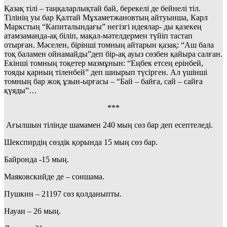
Қазақ тілі – таңқаларлықтай бай, берекелі де бейнелі тіл.
Тілінің уы бар Қалтай Мұхаметжановтың айтуынша, Карл
Маркстың “Капиталындағы” негізгі идеялар- ды қазекең
атамзаманда-ақ біліп, мақал-мәтелдермен түйіп тастап
отырған. Мәселен, бірінші томның айтарын қазақ: “Аш бала
тоқ баламен ойнамайды”деп бір-ақ ауыз сөзбен қайыра салған.
Екінші томның тоқетер мазмұнын: “Еңбек етсең ерінбей,
тояды қарның тіленбей” деп шиырып түсірген. Ал үшінші
томның бар жоқ ұзын-ырғасы – “Бай – байға, сай – сайға
қүяды”…
***
Ағылшын тілінде шамамен 240 мың сөз бар деп есептеледі.
Шекспирдің сөздік қорында 15 мың сөз бар.
Байронда -15 мың.
Маяковскийде де – соншама.
Пушкин – 21197 сөз қолданыпты.
Науаи – 26 мың.