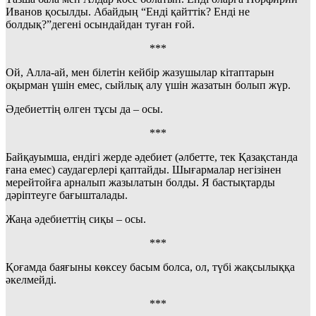
Иванов қосылды. Абайдың “Енді қайттік? Енді не
болдық?”дегені осындайдан туған ғой.
***
Ой, Алла-ай, мен білетін кейбір жазушылар кітаптарын
оқырман үшін емес, сыйлық алу үшін жазатын болып жүр.
Әдебиеттің өлген тұсы да – осы.
***
Байқауымша, ендігі жерде әдебиет (әлбетте, тек Қазақстанда
ғана емес) саудагерлері қаптайды. Шығармалар негізінен
мерейтойға арналып жазылатын болды. Я бастықтарды
дәріптеуге бағышталады.
Жаңа әдебиеттің сиқы – осы.
***
Қоғамда баяғыны көксеу басым болса, ол, түбі жақсылыққа
әкелмейді.
***