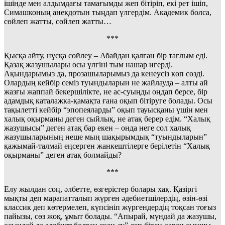
ішінде мен алдымдағы тамағымды жеп бітіріп, екі рет ішіп,
Симашконың анекдотын тыңдап үлгердім. Академик болса,
сөйлеп жатты, сөйлеп жатты…
***
Қысқа айту, нұсқа сөйлеу – Абайдан қалған бір тағлым еді.
Қазақ жазушылары осы үлгіні тым нашар игерді.
Ақындарымыз да, прозашыларымыз да кенеусіз көп сөзді.
Олардың кейбір семіз туындыларын не жайлауда – алты ай
жазғы жаппай бекершілікте, не ас-суыңды оңдап берсе, бір
адамдық каталажка-қамақта ғана оқып бітіруге болады. Осы
тақылетті кейбір “эпопеяларды” оқып тауысқаны үшін мен
халық оқырманы деген сыйлық, не атақ берер едім. “Халық
жазушысы” деген атақ бар екен – онда неге сол халық
жазушыларының неше мың шақырымдық “туындыларын”
қажымай-талмай еңсерген жанкештілерге берілетін “Халық
оқырманы” деген атақ болмайды?
***
Елу жылдан соң, әлбетте, өзгерістер болары хақ. Қазіргі
мықты деп марапатталып жүрген әдебиетшілердің, өзін-өзі
классик деп көтермелеп, күпсініп жүргендердің тоқсан тоғыз
пайызы, сөз жоқ, ұмыт болады. “Апырай, мүндай да жазушы,