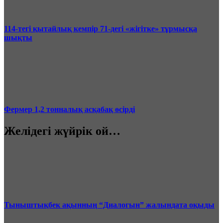
114-тегі қытайлық кемпір 71-дегі «жігітке» тұрмысқа
шықты
Фермер 1,2 тонналық асқабақ өсірді
Желідегі жүйрік ой…
Тыныштықбек ақынның “Диалогын” жалындата оқыды