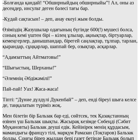
-Болғанда қандай! “Обширныйдың обширныйы”! Ал, оны аз
десеңдер, инсульт деген бәлесі тағы бар.
-Қүдай сақтасын! – деп, анау екеуі жым болды.
Өзіміздің Жазушылар одағының бүгінде 600(!) мүшесі болса,
соның кемі үштен бірі – кілең ұлылар, ақиықтар, біртуарлар,
кемеңгерлер, данышпандар, бірегей саңлақтар, тұлпар, тарлан,
қырандар, сұңқарлар, шаппай бер, озықтар, асқарлар.
“Адамзаттың Айтматовы!”
“Шығыстың, Шерханы!”
“Әлемнің Әбдіжәмілі!”
Пай-пай! Уах! Жаса-жаса!
Тіпті: “Дүние дүлдүлі Дүкенбай” – деп, енді біреуі шыға келсе
де, таңқалатын түріміз жоқ.
Мен білетін бір Бальзак бар еді, сөйтсек, тек Қазақстанның
өзінен үш Бальзак шықты. Жасырақ кезімде Сөбеңді (Сәбит
Мүқановты) Бальзак деуші едік. Кейінірек менің құрдасым,
мамандығы француз тілі, марқүм Рамазан (Тоқтаров) Бальзак
болды. Соңғы бірер жылдан бері газет бетінде Бальзак болып