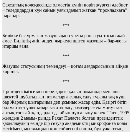
Саясаттың көлеңкесінде өлместің күнін көріп жүрген әдебиет
– теледидардан күн сайын уағыздалып жатқан “прокладкаға”
парапар.
***
Билікке бас ұрмаған жазушыдан суреткер шығуы тосын жай
емес. Биліктің әнін әндеп жәркеленшіген жазушы – бар-жоғы
итаршы ғана.
***
Жазушы статусының төмендеуі – қоғам дағдарысының айқын
көрінісі.
***
Президентімізге мен кере-қарыс қалың романдар мен ащы
ішектей шұбатылған поэмаларға салық салу туралы заң күші
бар Жарлық шығарыңыз деп ұсыныс жасар едім. Қазіргі бітіп
болмайтын ұшы-қиырсыз отырыс, рәміздерге екі минуттан
артық тост айтқандардан да айып пұл алыну керек. Тіпті, 1995
жылдың 2 мамы- рында Рахат Паласта болған президенттік
қабылдаудың өзінде бір сөзуар академиктің микрофонға қолы
жетісімен, мылжыңдап көп сөйлегені сонша, бұл уақыттың