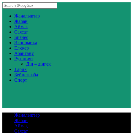
Жаңалықтар
Жаһан
Аймақ
Саясат
Бизнес
Экономика
Ел-жер
Абайтану
Руханият
Дін – діңгек
Тарих
Бейнежазба
Спорт
Жаңалықтар
Жаһан
Аймақ
Саясат