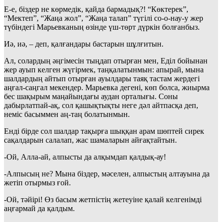
Е-е, біздер не көрмедік, қайда бармадық?! “Көктерек”,
“Мектеп”, “Жаңа жол”, “Жаңа талап” түгілі со-о-нау-у жер
түбіндегі Марьевканың өзінде үш-төрт дүркін болғанбыз.
Иә, иә, – деп, қалғандары бастарын шұлғитын.
Ал, солардың әңгімесін тыңдап отырған мен, Еділ бойынан
жер ауып келген жүгірмек, таңқалатынмын: апырай, мына
шалдардың айтып отырған ауылдары таяқ тастам жердегі
аңғал-саңгал мекендер. Марьевка дегені, көп болса, жиырма
бес шақырым маңайындағы аудан орталығы. Соны
дабырлатпай-ақ, сол қашықтықты неге дәл айтпасқа деп,
неміс басыммен аң-таң болатынмын.
Енді бірде сол шалдар тақырға шыққан арам шөптей сирек
сақалдарын салалап, жас шамаларын айғақтайтын.
-Ой, Алла-ай, алпысты да алқымдап қалдық-ау!
-Алпысың не? Мына біздер, мәселен, алпыстың алтауына да
жетіп отырмыз ғой.
-Ой, тәйірі! Өз басым жетпістің жетеуіне қалай келгенімді
аңғармай да қалдым.