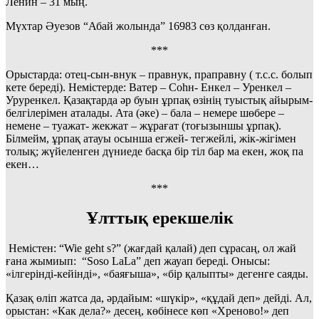
Ленин – 31 мың.
Мүхтар Әуезов “Абай жолында” 16983 сөз қолданған.
***
Орыстарда: отец-сын-внук – правнук, праправну ( т.с.с. болып
кете береді). Немістерде: Ватер – Соһн- Енкел – Уренкел –
Уруренкел. Қазақтарда әр буын ұрпақ өзінің туыстық айырым-
белгілерімен аталады. Ата (әке) – бала – немере шөбере –
немене – туажат- жекжат – жұрағат (тоғызыншы ұрпақ).
Білмейм, ұрпақ атауы осынша егжей- тегжейлі, жік-жігімен
толық; жүйеленген дүниеде басқа бір тіл бар ма екен, жоқ па
екен…
***
Ұлттық ерекшелік
Немістен: “Wie geht s?” (жағдай қалай) деп сұрасаң, ол жай
ғана жымиып: “Soso LaLa” деп жауап береді. Онысы:
«ілгерінді-кейінді», «баяғыша», «бір қалыпты» дегенге саяды.
Қазақ өліп жатса да, әрдайым: «шүкір», «құдай деп» дейді. Ал,
орыстан: «Как дела?» десең, көбінесе көп «Хреново!» деп