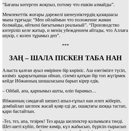
“Бағаны көтерген жоқпыз, потому что ешкім алмайды”.
Мемлекеттік жоғары дәрежелі шенеуніктердің қазақшасы
мына тұрғыда: “Мен ойлаймын что положение жаман
болмайды, өйткені бағытымыз реальный”. “Производство
көтеріліп келе жатыр, и менің убеждением айтады, что Аллаға
шүкір, с колен тұрамыз деп”.
***
ЗАҢ – ШАЛА ПІСКЕН ТАБА НАН
Алыста қалған ауыл өмірінен бір көрініс. Аш өзегімізге түсіп,
көзіміз қарауытқанша ойнап, сілеміз қатқан бір топ жүгірмек
кейде Ибжанның шошаласына барып кірер едік.
– Ойбай, апа, қарнымыз ашты, өліп барамыз…
Ибжанның самдағай шешесі апыл-ғұпыл нан илеп жіберіп,
домбайлап шелпек жасай қояр еді де, ошақтағы шоққа тастап,
қари бастайтын.
-Тез, тез, апа, тезірек! Тез арада шелпектер қолымызға тиеді.
Шет-шеті күйіп, бетіне көмір, күл жабысып, бүрісіп-тырысып