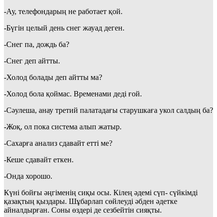
-Ау, телефондарың не работает қой.
-Бүгін целый день снег жауад деген.
-Снег па, дождь ба?
-Снег деп айтты.
-Холод болады деп айтты ма?
-Холод бола қоймас. Временами деді ғой.
-Сәулеша, анау третий палатадағы старушкаға укол салдың ба?
-Жоқ, ол пока система алып жатыр.
-Сахарға анализ сдавайт етті ме?
-Кеше сдавайт еткен.
-Онда хорошо.
Күні бойғы әңгіменің сиқы осы. Кілең әдемі сүп- сүйкімді
қазақтың қыздары. Шұбарлап сөйлеуді әбден әдетке
айналдырған. Соны өздері де сезбейтін сияқты.