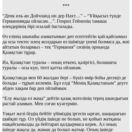
***
“Денк ихь ан Дойчланд ин дер Нахт…” – “Ұйқысыз түнде
Германиямды ойласам…”. Генрих Гейненің тамаша
өлеңдерінің бірі осылай басталады.
Өз елінің шынайы азаматымын деп есептейтін қай-қайсымыз
да осы тектес өлең жолдарын өз ішімізде үнемі болмаса да, жиі
айтатын болармыз – тек “Германия” сөзінің орнында
Қазақстан тұрар.
Иә, Қазақстан туралы – оның өткені, қазіргісі, болашағы
туралы – осы күн, тіпті қатты ойланам.
Қазақстанда мен 60 жылдан бері – бүкіл өмір бойы десеңіз де
болады – тұрып келемін. Бұл елді “Менің Қазақстаным” деуге
әбден хақым бар деп ойлаймын.
“Елу жылда ел жаңа” дейтін қазақ мәтелінің терең шындығын
растай аламын. Мен соған куәгермін.
Уақыт желі біздің бейбіт үйіміздің іргесін ырғап, шаңырағын
шайқап тұр. Ол үйдің ішінде не болып, не қойып жатқаны
ешқайсымызды да бейтарап қалдырмаса керек. Ал оның
ішінде жақсы да, жаман да болып жатыр. Оның ішінде