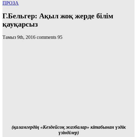
ПРОЗА
Г.Бельгер: Ақыл жоқ жерде білім
қауқарсыз
Тамыз 9th, 2016
comments
95
(қаламгердің «Кездейсоқ жазбалар» кітабынан үздік
үзінділер)