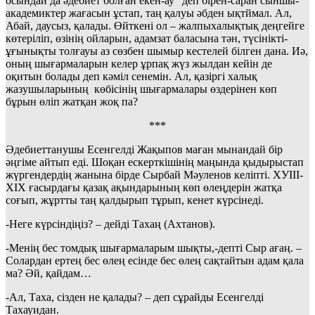
осындай да әдебиет болған екен-ау” деп бірен-саран сыншы-
академиктер жағасын ұстап, таң қалуы әбден ықтймал. Ал,
Абай, даусыз, қалады. Өйткені ол – жалпыхалықтық деңгейге
көтеріліп, өзінің ойларын, адамзат баласына тән, түсінікті-
ұғынықты толғауы аз сөзбен шымыр кестелей білген дана. Иә,
оның шығармаларын келер ұрпақ жүз жылдан кейін де
оқитын болады деп кәміл сенемін. Ал, қазіргі халық
жазушыларының көбісінің шығармалары өздерінен көп
бұрын өліп жатқан жоқ па?
***
Әдебиеттанушы Есенгелді Жақыпов маған мынандай бір
әңгіме айтып еді. Шоқан ескерткішінің маңында қыдырыстап
жүргендердің жанына бірде Сырбай Мәуленов келіпті. ХУІІІ-
ХІХ ғасырдағы қазақ ақындарының көп өлеңдерін жатқа
соғып, жұртты таң қалдырып тұрып, кенет күрсінеді.
-Неге күрсіндіңіз? – дейді Тахаң (Ахтанов).
-Менің бес томдық шығармаларым шықты,-депті Сыр ағаң. –
Солардан ертең бес өлең есінде бес өлең сақтайтын адам қала
ма? Әй, қайдам…
-Ал, Таха, сізден не қалады? – деп сұрайды Есенгелді
Тахауидан.