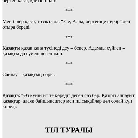
берген қазақ қайтіп оңар?
***
Мен білер қазақ тозақта да: “Е-е, Алла, бергеніңе шүкір” деп
отыра береді.
***
Қазақты қазақ қана түсінеді деу – бекер. Адамды сүйген –
қазақты да сүйеді деген жөн.
***
Сайлау – қазақтың соры.
***
Қазақта: “Өз күнін ит те көреді” деген сөз бар. Қазіргі алпауыт
қазақтар, алаяқ байшыкештер мен пысықайлар дәл солай күн
көреді.
ТІЛ ТУРАЛЫ