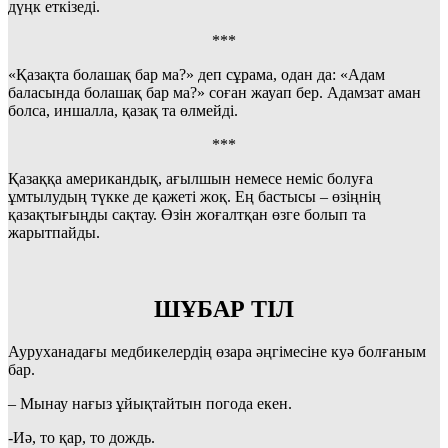
дүңк еткізеді.
***
«Қазақта болашақ бар ма?» деп сұрама, одан да: «Адам
баласында болашақ бар ма?» соған жауап бер. Адамзат аман
болса, иншалла, қазақ та өлмейді.
***
Қазаққа американдық, ағылшын немесе неміс болуға
ұмтылудың түкке де қажеті жоқ. Ең бастысы – өзіңнің
қазақтығыңды сақтау. Өзін жоғалтқан өзге болып та
жарытпайды.
ШҰБАР ТІЛ
Ауруханадағы медбикелердің өзара әңгімесіне куә болғаным
бар.
– Мынау нағыз ұйықтайтын погода екен.
-Иә, то қар, то дождь.