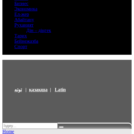
Бизнес
Экономика
Ел-жер
Абайтану
Руханият
Дін – діңгек
Тарих
Бейнежазба
Спорт
توتە
|
қазақша
|
Latin
Home