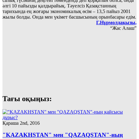
са­лық түсiмiнiң деңгейi төмендейдi деп қорқатын болса, онда
әлгi 10 па­йызды қалдырайық. Тә­уелсiз Қазақстанның
тарихында ең жоғары экономикалық өсiм – 13,5 пайыз 2001
жылы болды. Онда мен үкiмет басшысының орынбасары едiм.
Г.Нұрмолдақызы,
“Жас Алаш”
Тағы оқыңыз:
Қараша 2nd, 2016
"KAZAKHSTAN" мен "QAZAQSTAN"-ның