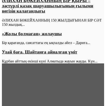
ӘЛИХАН БӨКЕЙХАННЫҢ БІР ҚЫРЫ –
дәстүрлі қазақ шаруашылығының ғылыми
негізін қалағандығы
ӘЛИХАН БӨКЕЙХАННЫҢ 150 ЖЫЛДЫҒЫНАН БІР СӘТ
150 жылдық...
«Жолы болмаған» жолаушы
Бiр қарағанда, саясаттағы ең ықпалды әйел – Дариға...
Удай баға. Шайтанға айналған үмiт
Құрбан айттың екiншi күнi Алматыда жауын жауды. Күн...