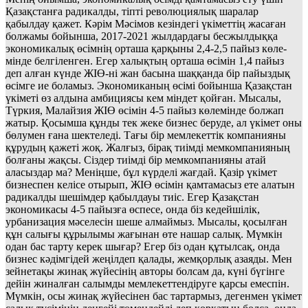
Қазақстанға радикалды, тiптi революциялық шаралар
қабылдау қажет. Кәрiм Мәсiмов кезiндегi үкiметтiң жасаған
болжамы бойынша, 2017-2021 жылдардағы бесжылдыққа
экономикалық өсiмнiң орташа қар­қыны 2,4-2,5 пайыз көле­
мiнде белгiленген. Егер халықтың орташа өсiмiн 1,4 пайыз
деп алған күнде ЖIӨ-нi жан басына шаққанда бiр пайыздық
өсiмге ие боламыз. Экономиканың өсiмi бойынша Қазақстан
үкiметi өз алдына амбициясы кем мiн­дет қойған. Мысалы,
Түркия, Малайзия ЖIӨ өсiмiн 4-5 пайыз көлемiн­де болжап
жатыр. Қо­сымша құнды тек жеке бизнес беруде, ал үкiмет оны
бөлумен ғана шекте­ледi. Тағы бiр мемлекет­тiк компанияны
құрудың қажетi жоқ. Жалғыз, бi­рақ тиiмдi мемкомпанияның
болғаны жақсы. Сiз­дер тиiмдi бiр мемкомпанияны атай
аласыздар ма? Ме­нiңше, бұл күрделi жағдай. Қазiр үкiмет
бизнеспен келiсе отырып, ЖIӨ өсiмiн қамтамасыз ете алатын
радикалды ше­шiм­дер қабылдауы тиiс. Егер Қазақстан
экономикасы 4-5 пайызға өспесе, онда бiз кедей­шiлiк,
урбанизация мәсе­лесiн шеше алмаймыз. Мысалы, қосылған
құн салығы құрылымы жағынан өте нашар салық. Мүм­кiн
одан бас тарту керек шы­ғар? Егер бiз одан құтылсақ, онда
бизнес кәдiмгiдей жеңiлдеп қа­лады, жемқорлық азая­ды. Мен
зейнетақы жинақ жүйесiнiң авторы болсам да, күнi бүгiнге
дейiн жиналған салымды мемле­кет­­тендiруге қарсы емес­пiн.
Мүмкiн, осы жи­нақ жүйесiнен бас тартармыз, дегенмен үкiмет