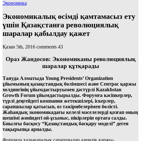
Экономика
Экономикалық өсiмдi қамтамасыз ету
үшiн Қазақстанға революциялық
шаралар қабылдау қажет
Қазан 5th, 2016
comments
43
Ораз Жандосов: Экономиканы революциялық
шаралар құтқарады
Таяуда Алматыда Young Presidents’ Organi­zation
ұйымының қазақстандық бөлiмшесi және Сентрас қаржы
холдингiнiң ұйымдастыруымен дәстүрлi Kazakhstan
Growth Forum ұйымдастырылды. Форумға кәсiпкерлер,
түрлi деңгейдегi компания жетекшiлерi, iскерлер,
сарапшылар қатысып, өз тәжiрибе­лерiмен бөлiстi.
Жаһандық экономикадағы келелi мәселелердi қозғап оның
шешiмi жөнiндегi ой-ұсыныс, пiкiрлерiн ортаға салды.
Биылғы басқосу “Қазақстандық басқару моделi” деген
тақырыпқа арналды.
Форумда халықаралық сарапшылар әлемдiк қар­жы-