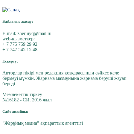
Байланыс жасау:
E-mail:
zheruiyq@mail.ru
web-қызметкер:
+ 7 775 759 29 92
+ 7 747 545 15 48
Ескерту:
Авторлар пікірі мен редакция көзқарасының сәйкес келе
бермеуі мүмкін. Жарнама мазмұнына жарнама беруші жауап
береді.
Мемлекеттік тіркеу
№16182 - СИ. 2016 жыл
Сайт дизайны:
"Жерұйық медиа" ақпараттық агенттігі