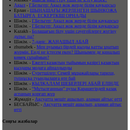
Ақыл
-
Г.Бельгер: Ақыл жоқ жерде білім қауқарсыз
Ерлан
-
ШЫНАШАҒЫ ЖЕРЛЕНГЕН ШЫНҚОЖА
БАТЫРҒА ЕСКЕРТКІШ ОРНАДЫ
Шәкім.
-
Г.Бельгер: Ақыл жоқ жерде білім қауқарсыз
Шәкім.
-
Г.Бельгер: Ақыл жоқ жерде білім қауқарсыз
Kazakh
-
Болашағын білу үшін сәуегейлерге жүгіну
дұрыс па?
Шәкім.
-
7-дәріс. ЖАҢАШЫЛ АБАЙ
zhumabek
-
Мен руымыз бірдей қызды қатты ұнатып
жүрмін. Енді не істесем екен? Шынымен де қиналып
көмек сұраймын?
Шәкім.
-
Ежелгі қазақтың тыйымын қазіргі қазақтың
қыздары модаға айналдырды
Шәкім.
-
Суретшілер: Семей мұражайлары тарихи,
түпнұсқа туындыларға өте бай
Шәкім.
-
ҚЫЛҚАЛАМ ШЕБЕРЛЕРІ АБАЙ ЕЛІНДЕ
Шәкім.
-
“Мұтылғанның” рухы Қарашегірдей қазақ
аспанын қорғап жүр
Жұмәділ
-
Ақсуатта мешіт ашылып, аламан айтыс өтті
БЕСБАЙЫС
-
Ақсуатта мешіт ашылып, аламан айтыс
өтті
Соңғы жазбалар