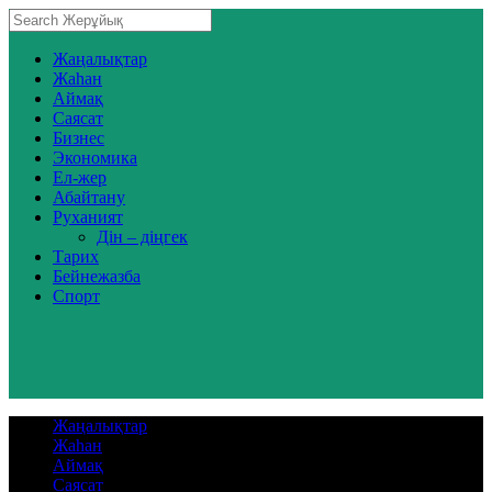
Жаңалықтар
Жаһан
Аймақ
Саясат
Бизнес
Экономика
Ел-жер
Абайтану
Руханият
Дін – діңгек
Тарих
Бейнежазба
Спорт
Жаңалықтар
Жаһан
Аймақ
Саясат