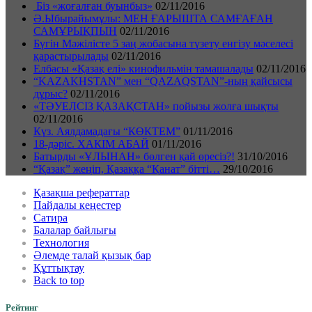
Біз «жоғалған буынбыз»
02/11/2016
Ә.Ыбырайымұлы: МЕН ҒАРЫШТА САМҒАҒАН
САМҰРЫҚПЫН
02/11/2016
Бүгін Мәжілісте 5 заң жобасына түзету енгізу мәселесі
қарастырылады
02/11/2016
Елбасы «Қазақ елі» кинофильмін тамашалады
02/11/2016
“KAZAKHSTAN” мен “QAZAQSTAN”-ның қайсысы
дұрыс?
02/11/2016
«ТӘУЕЛСІЗ ҚАЗАҚСТАН» пойызы жолға шықты
02/11/2016
Күз. Аялдамадағы “КӨКТЕМ”
01/11/2016
18-дәріс. ХАКІМ АБАЙ
01/11/2016
Батырды «ҰЛЫНАН» бөлген қай өресіз?!
31/10/2016
“Қазақ” жеңіп, Қазаққа “Қанат” бітті…
29/10/2016
Қазақша рефераттар
Пайдалы кеңестер
Сатира
Балалар байлығы
Технология
Әлемде талай қызық бар
Құттықтау
Back to top
Рейтинг