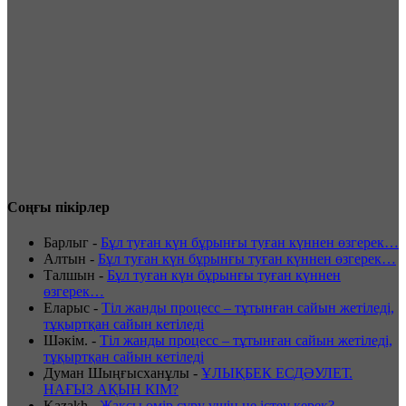
Соңғы пікірлер
Барлыг
-
Бұл туған күн бұрынғы туған күннен өзгерек…
Алтын
-
Бұл туған күн бұрынғы туған күннен өзгерек…
Талшын
-
Бұл туған күн бұрынғы туған күннен
өзгерек…
Еларыс
-
Тіл жанды процесс – тұтынған сайын жетіледі,
тұқыртқан сайын кетіледі
Шәкім.
-
Тіл жанды процесс – тұтынған сайын жетіледі,
тұқыртқан сайын кетіледі
Думан Шыңғысханұлы
-
ҰЛЫҚБЕК ЕСДӘУЛЕТ.
НАҒЫЗ АҚЫН КІМ?
Kazakh
-
Жақсы өмір сүру үшін не істеу керек?