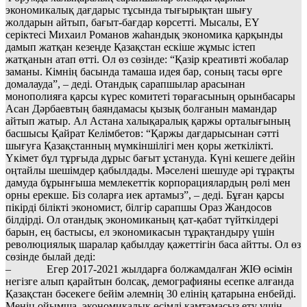
экономикалық дағдарыс тұсында тығырықтан шығу
жолдарын айтып, бағыт-бағдар көр­­­­сеттi. Мысалы, EY
серiктесi Михаил Романов жаһандық экономика қарқынды
дамып жатқан кезеңде Қазақстан ескi­ше жұмыс iстеп
жатқанын атап өттi. Ол өз сөзiнде: “Қазiр креа­тивтi жобалар
заманы. Кiмнiң басында тамаша идея бар, соның тасы өрге
домалауда”, – дедi. Отандық сарапшылар арасынан
монополия­ға қарсы күрес комитетi төрағасының орынбасары
Асан Дәрбаевтың баяндамасы қызық болғанын мамандар
айтып жатыр. Ал Астана халықаралық қаржы орталығының
басшысы Қайрат Келiмбе­тов: “Қаржы дағдарысынан сәттi
шығуға Қазақстанның мүмкiншiлiгi мен қоры жеткiлiктi.
Үкiмет бұл тұр­­ғыда дұрыс бағыт ұс­тануда. Күнi кешеге дейiн
оңтайлы шешiмдер қа­был­дады. Мәселенi шешуде әрi тұрақты
дамуда бұрынғыша мемле­кеттiк корпорациялардың рөлi мен
орны ерекше. Бiз соларға иек артамыз”, – дедi. Бұған қарсы
пiкiрдi бiлiктi экономист, бiлгiр сарапшы Ораз Жандосов
бiлдiрдi. Ол отандық экономиканың қат-қабат түйт­кiлдерi
барын, ең бас­тысы, ел экономикасын тұрақтандыру үшiн
революциялық шаралар қа­былдау қажеттiгiн баса айтты. Ол өз
сөзiнде былай дедi:
– Егер 2017-2021 жыл­дарға болжамдалған ЖIӨ өсiмiн
негiзге алып қарайтын болсақ, демо­графияны есепке алғанда
Қазақстан бәсекеге бе­йiм әлемнiң 30 елiнiң қатарына енбейдi.
Менiң ойымша, экономикалық өсiмдi қамтамасыз ету үшiн