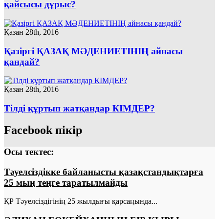
қайсысы дұрыс?
Қазан 28th, 2016
Қазіргі ҚАЗАҚ МӘДЕНИЕТIНIҢ айнасы
қандай?
Қазан 28th, 2016
Тілді құртып жатқандар КІМДЕР?
Facebook пікір
Осы тектес:
Тәуелсіздікке байланысты қазақстандықтарға
25 мың теңге таратылмайды
ҚР Тәуелсіздігінің 25 жылдығы қарсаңында...