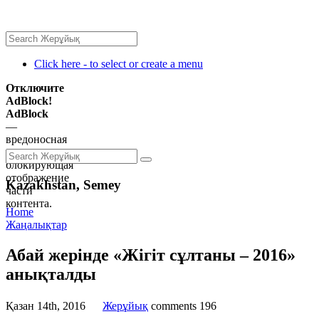
Click here - to select or create a menu
Отключите
AdBlock!
AdBlock
—
вредоносная
программа,
блокирующая
отображение
Kazakhstan, Semey
части
контента.
Home
Жаңалықтар
Абай жерінде «Жігіт сұлтаны – 2016»
анықталды
Қазан 14th, 2016
Жерұйық
comments
196