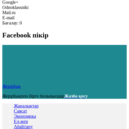
Google+
Odnoklassniki
Mail.ru
E-mail
Бағалау:
0
Facebook пікір
Жерұйық
Жерұйықпен бірге болыңыздар
Жазба қосу
Жаңалықтар
Саясат
Экономика
Ел-жер
Абайтану