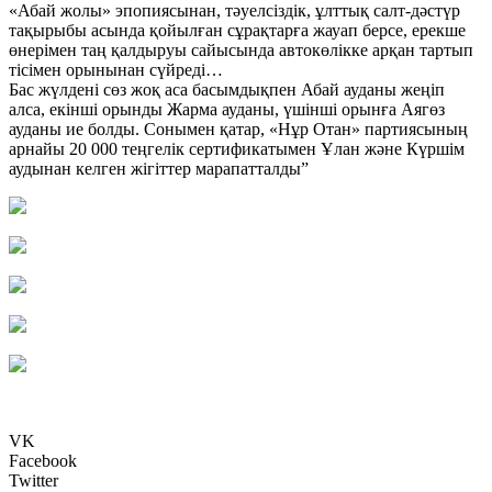
«Абай жолы» эпопиясынан, тәуелсіздік, ұлттық салт-дәстүр
тақырыбы асында қойылған сұрақтарға жауап берсе, ерекше
өнерімен таң қалдыруы сайысында автокөлікке арқан тартып
тісімен орынынан сүйреді…
Бас жүлдені сөз жоқ аса басымдықпен Абай ауданы жеңіп
алса, екінші орынды Жарма ауданы, үшінші орынға Аягөз
ауданы ие болды. Сонымен қатар, «Нұр Отан» партиясының
арнайы 20 000 теңгелік сертификатымен Ұлан және Күршім
аудынан келген жігіттер марапатталды”
VK
Facebook
Twitter