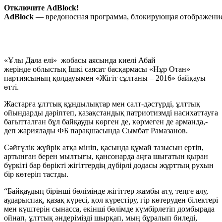
Отключите AdBlock!
AdBlock
— вредоносная программа, блокирующая отображение 
«Ұлы Дала елі» жобасы аясында киелі Абай
жерінде облыстық Ішкі саясат басқармасы «Нұр Отан»
партиясының қолдауымен «Жігіт сұлтаны – 2016» байқауы
өтті.
Жастарға ұлттық құндылықтар мен салт-дәстүрді, ұлттық
ойындарды дәріптеп, қазақстандық патриотизмді насихаттауға
бағытталған бұл байқауды көрген де, көрмеген де арманда,-
деп жариялады ФБ парақшасында Сымбат Рамазанов.
Сәйгүлік жүйрік атқа мініп, қасында құмай тазысын ертіп,
артынған берен мылтығы, қансонарда аңға шығатын қыран
бүркіті бар бөрікті жігіттердің
дүбірлі додасы жұрттың рухын
бір көтеріп тастды.
“Байқаудың бірінші бөлімінде жігіттер жамбы ату, теңге алу,
аударыспақ, қазақ күресі, қол күрестіру, гір көтеруден білектері
мен күштерін сынасса, екінші бөлімде күмбірлетіп домбырада
ойнап, ұлттық әндерімізді шырқап, мың бұралып биледі,