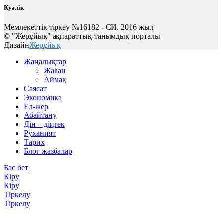
Куәлік
Мемлекеттік тіркеу №16182 - СИ. 2016 жыл
© "Жерұйық" ақпараттық-танымдық порталы
Дизайн
Жерұйық
Жаңалықтар
Жаһан
Аймақ
Саясат
Экономика
Ел-жер
Абайтану
Дін – діңгек
Руханият
Тарих
Блог жазбалар
Бас бет
Кіру
Кіру
Тіркелу
Тіркелу