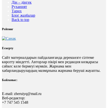
Дін – діңгек
Руханият
Тарих
Блог жазбалар
Back to top
Рейтинг
Ескерту
Сайт материалдарын пайдаланғанда дереккөзге сілтеме
көрсету міндетті. Авторлар пікірі мен редакция көзқарасы
сәйкес келе бермеуі мүмкін. Жарнама мен
хабарландырулардың мазмұнына жарнама беруші жауапты.
Байланыс:
E-mail:
zheruiyq@mail.ru
Веб-редактор:
+7 747 545 1548