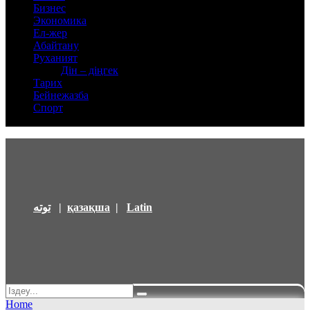
Бизнес
Экономика
Ел-жер
Абайтану
Руханият
Дін – діңгек
Тарих
Бейнежазба
Спорт
توتە
|
қазақша
|
Latin
Home