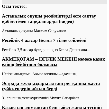
Осы тектес:
Астаналық оқушы ресейліктерді есте сақтау
қабілетімен таңқалдырды (видео)
Астаналық оқушы Максим Саруханов...
Ресейлік 4 жасар Белла 7 тілде сөйлейді
Ресейлік 3,5 жасар бүлдіршін қыз Белла Девяткина...
АКМЕҚОҒАМ – ІЗГІЛІК МЕКЕНІ немесе қазақ
елінің бейбітшіл болмысы
Негізгі анықтама: Акмеологияны – адамның...
Эстрада жұлдыздары алғаш рет қанша жаста
сүйіскендерін айтып берді
31 арнаның тележүргізушісі Мұхит Сапарбаев...
Қазақтың әлімсақтан бергі әйел жайлы түсінігі