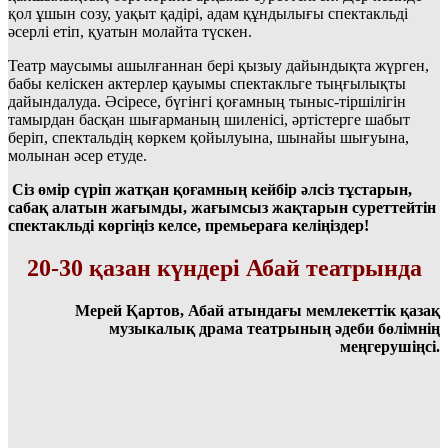
қол ұшын созу, уақыт қадірі, адам құндылығы спектакльді
әсерлі етіп, қуатын молайта түскен.
Театр маусымы ашылғаннан бері қызыу дайындықта жүрген,
бабы келіскен актерлер қауымы спектакльге тыңғылықты
дайындалуда. Әсіресе, бүгінгі қоғамның тыныс-тіршілігін
тамырдан басқан шығарманың шиленісі, әртістерге шабыт
беріп, спектальдің көркем қойылуына, шынайы шығуына,
молынан әсер етуде.
Сіз өмір сүріп жатқан қоғамның кейбір әлсіз тұстарын,
сабақ алатын жағымды, жағымсыз жақтарын суреттейтін
спектакльді көргіңіз келсе, премьераға келіңіздер!
20-30 қазан күндері Абай театрында
Мерей Қартов,
Абай атындағы мемлекеттік қазақ
музыкалық драма театрының әдеби бөлімнің
меңгерушіңсі.