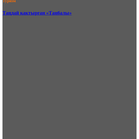
Туризм
Таңдай қақтырған «Таңбалы»