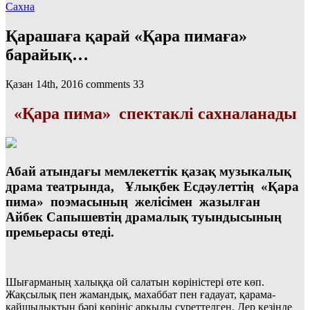
Сахна
Қарашаға қарай «Қара пимаға»
барайық…
Қазан 14th, 2016
comments
33
«Қара пима» спектаклі сахналанады
Абай атындағы мемлекеттік қазақ музыкалық
драма театрында, Ұлықбек Есдәулеттің «Қара
пима» поэмасының желісімен жазылған
Айбек Сапышевтің драмалық туындысының
премьерасы өтеді.
Шығарманың халыққа ой салатын көріністері өте көп.
Жақсылық пен жамандық, махаббат пен ғадауат, қарама-
қайшылықтың бәрі көрініс арқылы суреттелген. Дер кезінде