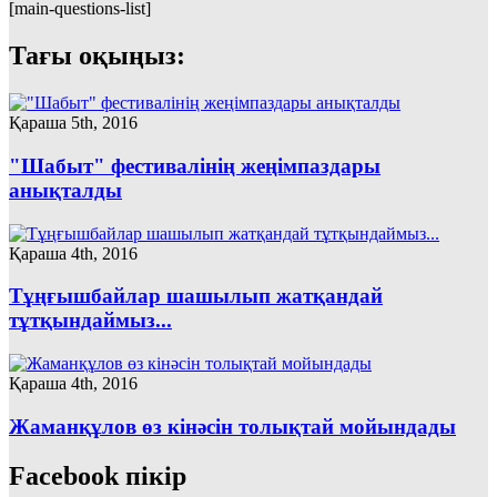
[main-questions-list]
Тағы оқыңыз:
Қараша 5th, 2016
"Шабыт" фестивалінің жеңімпаздары
анықталды
Қараша 4th, 2016
Тұңғышбайлар шашылып жатқандай
тұтқындаймыз...
Қараша 4th, 2016
Жаманқұлов өз кінәсін толықтай мойындады
Facebook пікір