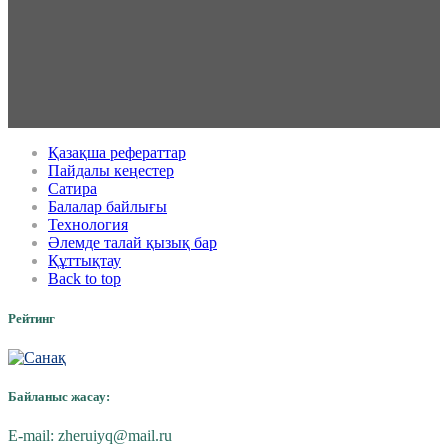
Қазақша рефераттар
Пайдалы кеңестер
Сатира
Балалар байлығы
Технология
Әлемде талай қызық бар
Құттықтау
Back to top
Рейтинг
Байланыс жасау:
E-mail:
zheruiyq@mail.ru