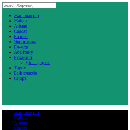
Жаңалықтар
Жаһан
Аймақ
Саясат
Бизнес
Экономика
Ел-жер
Абайтану
Руханият
Дін – діңгек
Тарих
Бейнежазба
Спорт
Жаңалықтар
Жаһан
Аймақ
Саясат