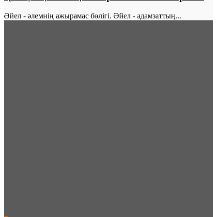
Әйел - әлемнің ажырамас бөлігі. Әйел - адамзаттың...