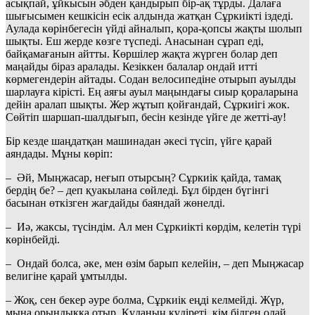
асықпай, ұйкысын әбден қандырып бір-ақ тұрды. Далаға
шығысымен кешкісін есік алдында жатқан Сұркиікті іздеді.
Аулада көрінбегесін үйді айналып, қора-қопсы жақты шолып
шықты. Еш жерде көзге түспеді. Анасынан сұрап еді,
байқамағанын айтты. Көршілер жақта жүрген болар деп
маңайды біраз аралады. Кезіккен балалар ондай итті
көрмегендерін айтады. Содан велосипедіне отырып ауылды
шарлауға кірісті. Ең аяғы ауыл маңындағы сиыр қораларына
дейін аралап шықты. Жер жұтып қойғандай, Сұркиігі жок.
Сөйтіп шаршап-шалдығып, бесін кезінде үйге де жетті-ау!
Бір кезде шаңдатқан машинадан әкесі түсіп, үйге қарай
аяндады. Мұны көріп:
– Әй, Мыңжасар, неғып отырсың? Сұркиік қайда, тамақ
бердің бе? – деп қуакылана сөйледі. Бұл бірден бүгінгі
басынан өткізген жағдайды баяндай жөнелді.
– Иә, жаксы, түсіндім. Ал мен Сұркиікті көрдім, келетін түрі
көрінбейді.
– Ондай болса, әке, мен өзім барып келейін, – деп Мыңжасар
велигіне қарай ұмтылды.
– Жоқ, сен бекер әуре болма, Сұркиік еңді келмейді. Жүр,
мына орындыққа отыр. Құданың құдіреті, кім білген олай