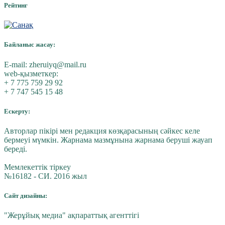
Рейтинг
Байланыс жасау:
E-mail:
zheruiyq@mail.ru
web-қызметкер:
+ 7 775 759 29 92
+ 7 747 545 15 48
Ескерту:
Авторлар пікірі мен редакция көзқарасының сәйкес келе
бермеуі мүмкін. Жарнама мазмұнына жарнама беруші жауап
береді.
Мемлекеттік тіркеу
№16182 - СИ. 2016 жыл
Сайт дизайны:
"Жерұйық медиа" ақпараттық агенттігі