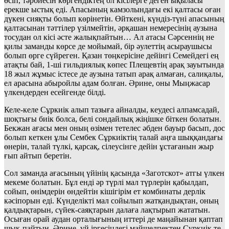
өсіп, тәрбиесін көргендіктең ол кісілерге деген ықыласы
ерекше ыстық еді. Апасының камзолындағы екі қалтасы оған
дүкен сияқты болып көрінетін. Өйткені, күндіз-түні апасының
қалтасынан тәттілер үзілмейтін, әрқашан немересінің аузына
тосудан ол кісі әсте жалықпайтын… Ал атасы Сәрсеннің не
қилы заманды көрсе де мойымай, бір әулеттің асыраушысы
болып өрге сүйреген. Қазан төңкерісіне дейінгі Семейдегі ең
атақты бай, 1-ші гильдиялық көпес Плещевтің арақ зауытында
18 жыл жұмыс істесе де аузына татып арақ алмаған, салиқалы,
ел арасына абыройлы адам болған. Әрине, оны Мыңжасар
үлкендерден есейгенде білді.
Келе-келе Сұркиік алып тазыға айналды, кеудесі алпамсадай,
шоқтығы биік болса, белі сондайлық жіңішке біткен болатын.
Бекжан ағасы мен оның өзімен тетелес әбден бауыр басып, дос
болып кеткен ұлы Сембек Сұркиіктің талай аңға шыққандағы
өнерін, талай түлкі, қарсақ, сілеусінге дейін ұстағанын жыр
ғып айтып беретін.
Сол заманда ағасының үйінің қасында «Заготскот» атгы үлкен
мекеме болатын. Бұл енді әр түрлі мал түрлерін қабылдап,
сойып, өнімдерін өндейтін кішігірім ет комбинаты дерлік
кәсіпорын еді. Күнделікті мал сойылып жатқандықтан, оның
қалдықтарын, сүйек-саяқтарын далаға лақтырып жататын.
Осыған орай аудан орталығының иттері де маңайынан қаптап
шық-пайтын. Әрине, үй іргесіңдегі майшелпектен Сұркиік те