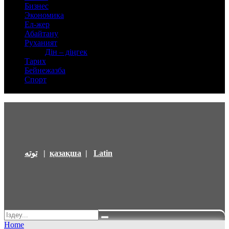
Бизнес
Экономика
Ел-жер
Абайтану
Руханият
Дін – діңгек
Тарих
Бейнежазба
Спорт
توتە
|
қазақша
|
Latin
Home