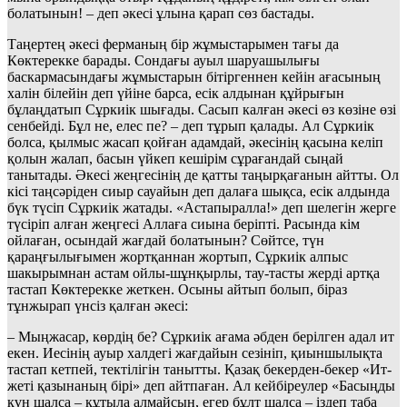
болатынын! – деп әкесі ұлына қарап сөз бастады.
Таңертең әкесі ферманың бір жұмыстарымен тағы да
Көктерекке барады. Сондағы ауыл шаруашылығы
баскармасындағы жұмыстарын бітіргеннен кейін ағасының
халін білейін деп үйіне барса, есік алдынан құйрығын
бұлаңдатып Сұркиік шығады. Сасып калған әкесі өз көзіне өзі
сенбейді. Бұл не, елес пе? – деп тұрып қалады. Ал Сұркиік
болса, қылмыс жасап қойған адамдай, әкесінің қасына келіп
қолын жалап, басын үйкеп кешірім сұрағандай сыңай
танытады. Әкесі жеңгесінің де қатты таңырқағанын айтты. Ол
кісі таңсәріден сиыр сауайын деп далаға шықса, есік алдында
бүк түсіп Сұркиік жатады. «Астапыралла!» деп шелегін жерге
түсіріп алған жеңгесі Аллаға сиына беріпті. Расында кім
ойлаған, осындай жағдай болатынын? Сөйтсе, түн
қараңғылығымен жортқаннан жортып, Сұркиік алпыс
шакырымнан астам ойлы-шұнқырлы, тау-тасты жерді артқа
тастап Көктерекке жеткен. Осыны айтып болып, біраз
тұнжырап үнсіз қалған әкесі:
– Мыңжасар, көрдің бе? Сұркиік ағама әбден берілген адал ит
екен. Иесінің ауыр халдегі жағдайын сезініп, қиыншылықта
тастап кетпей, тектілігін танытты. Қазақ бекерден-бекер «Ит-
жеті қазынаның бірі» деп айтпаған. Ал кейбіреулер «Басыңды
күн шалса – құтыла алмайсын, егер бұлт шалса – іздеп таба