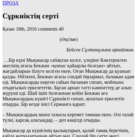
ПРОЗА
Сұркиіктің серті
Қазан 18th, 2016
comments
40
(Әңгіме)
Бейсен Сұлтанұлына арнаймын.
…Бір күні Мыңжасар сабақтан келсе, үлеріне Көктеректен
әкесінің ағасы Бекжан «қоныс қайырлы болсын» айтып,
жағдайларын білуге келген екен. Оған Мыңжасар да қуанып
қалды. Өйткені, Бекжан ағасы сондай бауырмал, балажан адам
еді. Мыңжасарды көрген сайын басынан сипап, мойнына
отырғызып еркелететін. Бұған арнап тәтті кәмпиттер де алып
жүруші еді. Шай ішіп болғаннан кейін Бекжан аға
Мыңжасардың күшігі Сұркиікті сипап, аунатып еркелетіп
отырды. Бір кезде інісі Сержанға қарап:
– Мыңжасардың мына тазысы керемет тамаша екен. Әлі талай
түлкі, қарсақ аласыңдар, – деп көңілді отырды.
Мыңжасар да күшігінің қылықтарын, қалай тамақ беретінін,
қайда жатқызатынын айтып мәз. Сондай бір сәтте әкесі