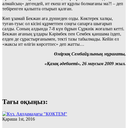
алмайсың» дегендей, ит екеш ит құрлы болмағаны ма?! – деп
тебіренген қалыпта отырып қалған.
Көп ұзамай Бекжан аға дүниеден озды. Көктерек халқы,
туған-туыс ол кісіні құрметпен соңғы сапарға шығарып
салды. Соның алдында 7-8 күн бұрын Сұркиік жоғалып кетті.
Бекжан ағаның ұлдары Кәрімбек пен Сембек қаншама іздеп,
елден де сұрастырғанымен, текті тазы табылмады. Кейін ел
«жаксы ит өлігін көрсетпес» деп жатты…
Өмірзақ Сембайұлының мұрағаты,
«Қазақ әдебиеті», 26 маусым 2009 жыл.
Тағы оқыңыз:
Қараша 1st, 2016