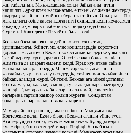
жиі табылатын. Мыңжасардың сонда байқағаны, иттің
көпшілігі Сұркиіктен жасқанатын, өйткені, ол жекпе-жектерде
олардың талайының мойнын бұрап тастайтын. Оның тағы бір
мықтылығы өзіне қарсы тұрған итті екпіңдеп келіп кеудесімен
соққанда-ақ ұшырып жіберетін. Сондықтанда болар,
Сұркиікті Көктеректе білмейтін бала аз еді.
Бес жыл басынан аяғына дейін көрген соғыстың
қиыншылығы, бейнеті ме, әлде концлагерьдің көрсеткен
қорлығы ма, әйтеуір Бекжан көкесі айықпас дертке ұшырады.
Талай дәрігерлерге қаралды. Әкесі Сержан болса, ол кісіні
Алматыға да апарып емдетіп келді. Бірақ күн өткен сайын
жағдайы нашарлай берді. Мыңжасар болса, ағасының
жағдайы ауырлағанын үлкендердің сөзінен көңіл-күйлерінен
байқап, алаңдап жүрді. Өйткені, Бекжан аға мінезі ұстамды,
сөзі салмақты, халыққа сыйлы, туыс-жақындарға мейірімді
жан еді. Туыстарының балаларын алаламай, еркелетіп
бауырына тартып қамқор болып жүретін. Сондықтан
балалардың бәрі ол кісіні жаксы көретін.
Мамыр айының соңында әкесіне ілесіп, Мыңжасар да
Көктерекке келді. Бұлар бірден Бекжан ағаның үйіне түсті.
Аға төр үйдегі кең ақ төсекте жатыр екен. Бұларды көріп
күлімсіреп, бас изегендей ишара білдірді. Бірақ басын
жастықтан көтеруге шамасы келмеді. Мыңжасар ағасының