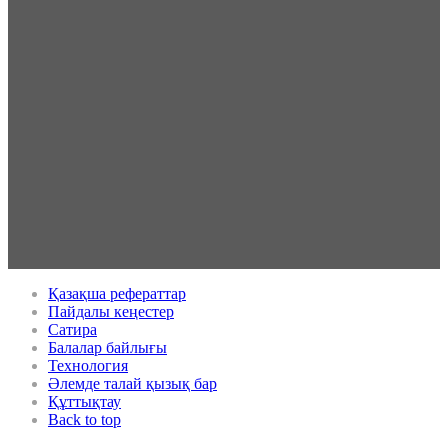
Қазақша рефераттар
Пайдалы кеңестер
Сатира
Балалар байлығы
Технология
Әлемде талай қызық бар
Құттықтау
Back to top