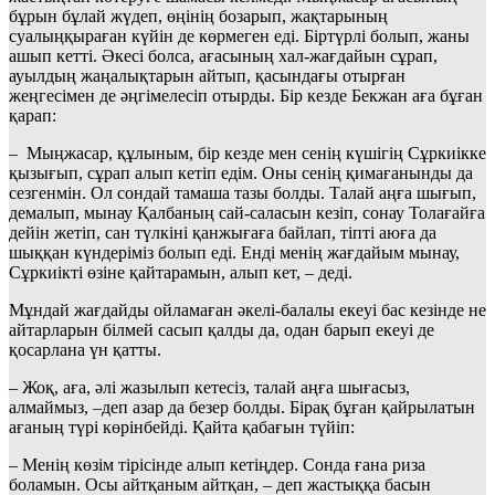
бұрын бұлай жүдеп, өңінің бозарып, жақтарының
суалыңқыраған күйін де көрмеген еді. Біртүрлі болып, жаны
ашып кетті. Әкесі болса, ағасының хал-жағдайын сұрап,
ауылдың жаңалықтарын айтып, қасындағы отырған
жеңгесімен де әңгімелесіп отырды. Бір кезде Бекжан аға бұған
қарап:
– Мыңжасар, құлыным, бір кезде мен сенің күшігің Сұркиікке
қызығып, сұрап алып кетіп едім. Оны сенің қимағанынды да
сезгенмін. Ол сондай тамаша тазы болды. Талай аңға шығып,
демалып, мынау Қалбаның сай-саласын кезіп, сонау Толағайға
дейін жетіп, сан түлкіні қанжығаға байлап, тіпті аюға да
шыққан күндеріміз болып еді. Енді менің жағдайым мынау,
Сұркиікті өзіне қайтарамын, алып кет, – деді.
Мұндай жағдайды ойламаған әкелі-балалы екеуі бас кезінде не
айтарларын білмей сасып қалды да, одан барып екеуі де
қосарлана үн қатты.
– Жоқ, аға, әлі жазылып кетесіз, талай аңға шығасыз,
алмаймыз,
–
деп азар да безер болды. Бірақ бұған қайрылатын
ағаның түрі көрінбейді. Қайта қабағын түйіп:
– Менің көзім тірісінде алып кетіңдер. Сонда ғана риза
боламын. Осы айтқаным айтқан, – деп жастыққа басын