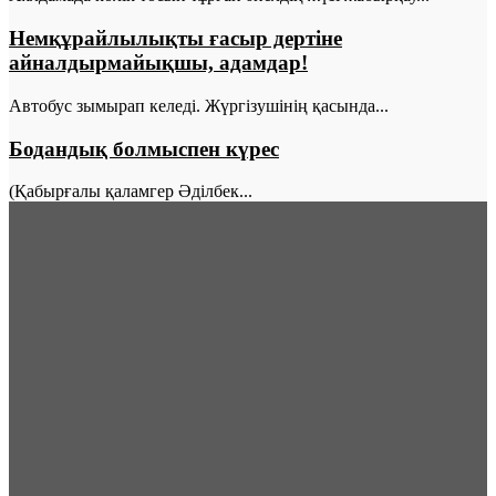
Немқұрайлылықты ғасыр дертіне
айналдырмайықшы, адамдар!
Автобус зымырап келеді. Жүргізушінің қасында...
Бодандық болмыспен күрес
(Қабырғалы қаламгер Әділбек...