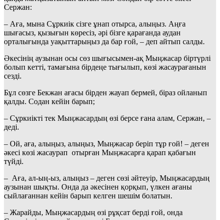
Сержан:
– Аға, мына Сұркиік сізге ұнап отырса, алыңыз. Аңға
шығасыз, қызығын көресіз, әрі бізге қарағанда аудан
орталығында уақыттарыңыз да бар ғой, – деп айтып салды.
Әкесінің аузынан осы сөз шығысымен-ақ Мыңжасар біртүрлі
болып кетті, тамағына бірдеңе тығылып, көзі жасаурағанын
сезді.
Бұл сөзге Бекжан ағасы бірден жауап бермей, біраз ойланып
қалды. Содан кейін барып;
– Сұркиікті тек Мыңжасардың өзі берсе ғана алам, Сержан, –
деді.
– Ой, аға, алыңыз, алыңыз, Мыңжасар беріп тұр ғой! – деген
әкесі көзі жасаурап отырған Мыңжасарға қарап қабағын
түйді.
– Аға, ал-ың-ыз, алыңыз – деген сөзі әйтеуір, Мыңжасардың
аузынан шықты. Онда да әкесінен қорқып, үлкен ағаны
сыйлағаннан кейін барып келген шешім болатын.
– Жарайды, Мыңжасардың өзі рұқсат берді ғой, онда