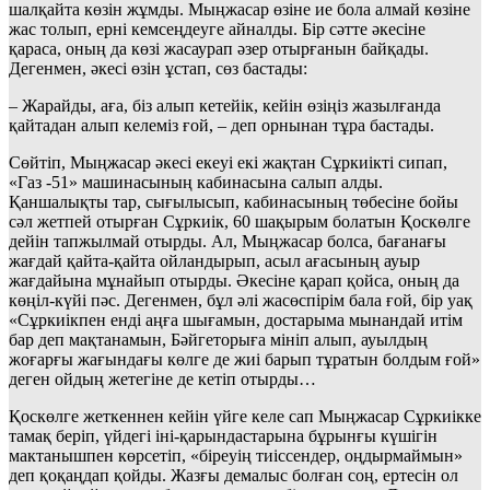
шалқайта көзін жұмды. Мыңжасар өзіне ие бола алмай көзіне
жас толып, ерні кемсеңдеуге айналды. Бір сәтте әкесіне
қараса, оның да көзі жасаурап әзер отырғанын байқады.
Дегенмен, әкесі өзін ұстап, сөз бастады:
– Жарайды, аға, біз алып кетейік, кейін өзіңіз жазылғанда
қайтадан алып келеміз ғой, – деп орнынан тұра бастады.
Сөйтіп, Мыңжасар әкесі екеуі екі жақтан Сұркиікті сипап,
«Газ -51» машинасының кабинасына салып алды.
Қаншалықты тар, сығылысып, кабинасының төбесіне бойы
сәл жетпей отырған Сұркиік, 60 шақырым болатын Қоскөлге
дейін тапжылмай отырды. Ал, Мыңжасар болса, бағанағы
жағдай қайта-қайта ойландырып, асыл ағасының ауыр
жағдайына мұнайып отырды. Әкесіне қарап қойса, оның да
көңіл-күйі пәс. Дегенмен, бұл әлі жасөспірім бала ғой, бір уақ
«Сұркиікпен енді аңға шығамын, достарыма мынандай итім
бар деп мақтанамын, Бәйгеторыға мініп алып, ауылдың
жоғарғы жағындағы көлге де жиі барып тұратын болдым ғой»
деген ойдың жетегіне де кетіп отырды…
Қоскөлге жеткеннен кейін үйге келе сап Мыңжасар Сұркиікке
тамақ беріп, үйдегі іні-қарындастарына бұрынғы күшігін
мактанышпен көрсетіп, «біреуің тиіссендер, оңдырмаймын»
деп қоқаңдап қойды. Жазғы демалыс болған соң, ертесін ол