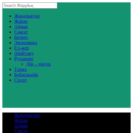
Жаңалықтар
Жаһан
Аймақ
Саясат
Бизнес
Экономика
Ел-жер
Абайтану
Руханият
Дін – діңгек
Тарих
Бейнежазба
Спорт
Жаңалықтар
Жаһан
Аймақ
Саясат