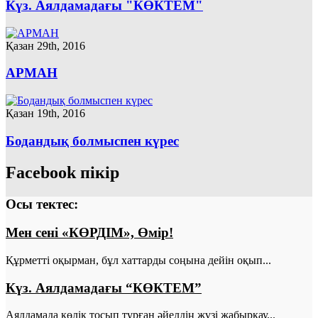
Күз. Аялдамадағы "КӨКТЕМ"
Қазан 29th, 2016
АРМАН
Қазан 19th, 2016
Бодандық болмыспен күрес
Facebook пікір
Осы тектес:
Мен сені «КӨРДІМ», Өмір!
Құрметті оқырман, бұл хаттарды соңына дейін оқып...
Күз. Аялдамадағы “КӨКТЕМ”
Аялдамада көлік тосып тұрған әйелдің жүзі жабырқау...