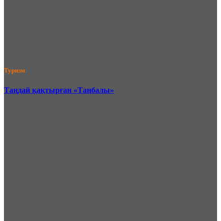
Туризм
Таңдай қақтырған «Таңбалы»