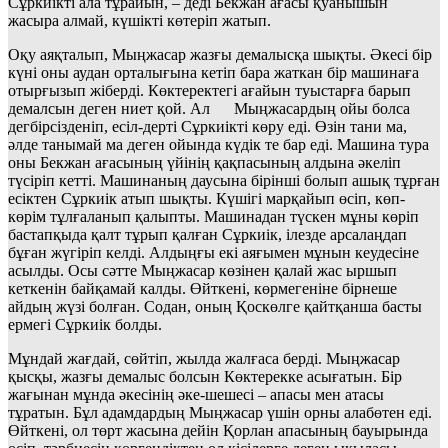
Сұркиікті ала тұрайын, – деді Бекжан ағасы қуанышын
жасыра алмай, күшікті көтеріп жатып.
Оқу аяқталып, Мыңжасар жазғы демалысқа шықты. Әкесі бір
күні оны аудан орталығына кетіп бара жаткан бір машинаға
отырғызып жіберді. Көктеректегі ағайын туыстарға барып
демалсын деген ниет қой. Ал Мыңжасардың ойы болса
дегбірсізденіп, есіл-дерті Сұркиікті көру еді. Өзін тани ма,
әлде танымай ма деген ойында күдік те бар еді. Машина тура
оны Бекжан ағасының үйінің қақпасының алдына әкеліп
түсіріп кетті. Машинаның даусына бірінші болып ашық тұрған
есіктен Сұркиік атып шықты. Күшігі марқайып өсіп, көп-
көрім тұлғаланып қалыпты. Машинадан түскен мұны көріп
бастапқыда қалт тұрып қалған Сұркиік, ілезде арсалаңдап
бұған жүгіріп келді. Алдыңғы екі аяғымен мұнын кеудесіне
асылды. Осы сәтте Мыңжасар көзінен қалай жас ыршып
кеткенін байқамай калды. Өйткені, көрмегеніне бірнеше
айдың жүзі болған. Содан, оның Қоскөлге қайтқанша басты
ермегі Сұркиік болды.
Мұндай жағдай, сөйтіп, жылда жалғаса берді. Мыңжасар
қысқы, жазғы демалыс болсын Көктерекке асығатын. Бір
жағынан мұнда әкесінің әке-шешесі – апасы мен атасы
тұратын. Бұл адамдардың Мыңжасар үшін орны алабөтен еді.
Өйткені, ол төрт жасына дейін Қорлан апасының бауырында