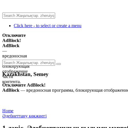
Click here - to select or create a menu
Отключите
AdBlock!
AdBlock
—
вредоносная
программа,
блокирующая
отображение
Kazakhstan, Semey
части
контента.
Отключите AdBlock!
AdBlock
— вредоносная программа, блокирующая отображение 
Home
Әдебиеттану көкжиегі