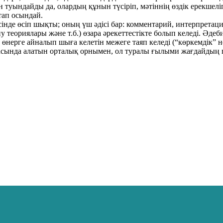
туындайды да, олардың құнын түсіріп, мәтіннің өздік ерекшеліг
тап осындай.
де өсіп шықты; оның үш әдісі бар: комментарий, интерпретация 
у теориялары және т.б.) өзара әрекеттестікте болып келеді. Әде
рге айналып шыға келетін межеге таяп келеді (“көркемдік” нем
і арасында алатын орталық орнымен, ол туралы ғылыми жағдайды