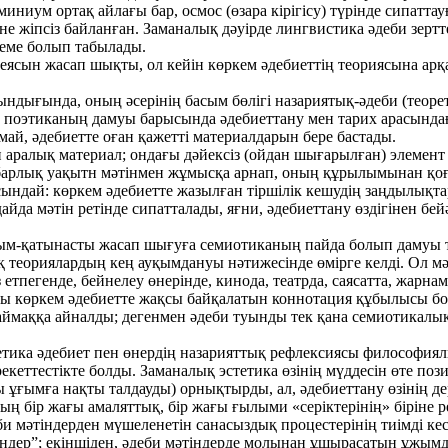
иум ортақ айлағы бар, осмос (өзара кірігісу) түрінде сипаттау
не жіпсіз байланған. Заманалық дәуірде лингвистика әдеби зертт
деме болып табылады.
деясын жасап шықты, ол кейін көркем әдебиеттің теориясына ар
ындығында, оның әсерінің басым бөлігі назариятық-әдеби (теоре
 поэтиканың дамуы барысында әдебиеттану мен тарих арасындағы
ай, әдебиетте оған қажетті материалдарын бере бастады.
 аралық материал; ондағы дәйексіз (ойдан шығарылған) элемент ж
арлық уақытн мәтінмен жұмысқа арнап, оның құрылымынан қоғ
осындай: көркем әдебиетте жазылған тіршілік кешудің заңдылықт
да мәтін ретінде сипатталады, яғни, әдебиеттану өздігінен бей
ым-қатынасты жасап шығуға семиотиканың пайда болып дамуы тү
еориялардың кең ауқымдануы нәтижесінде өмірге келді. Ол мәті
етпегенде, бейнелеу өнерінде, кинода, театрда, саясатта, жарнам
ы көркем әдебиетте жақсы байқалатын коннотация құбылысы бол
ймаққа айналды; дегенмен әдеби туынды тек қана семиотикалық 
стетика әдебиет пен өнердің назарияттық рефлексиясы философиял
кеттестікте болды. Заманалық эстетика өзінің мүддесін өте пози
лы ұғымға нақты талдауды) орнықтырды, ал, әдебиеттану өзінің
дың бір жағы амаляттық, бір жағы ғылыми «серіктерінің» біріне
мәтіндерден мүшеленетін санасыздық процестерінің тиімді кестесі
ендер”; екіншіден, әдеби мәтіндерде молынан ұшырасатын ұжымд