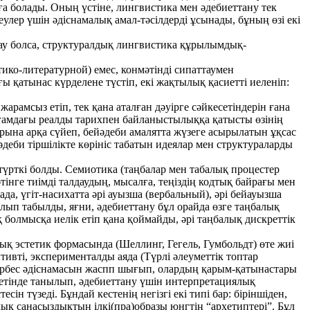
ға болады. Оның үстіне, лингвистика мен әдебиеттану тек
еулер үшін әдіснамалық амал-тәсілдерді ұсынады, бұның өзі екі
қау болса, структуралдық лингвистика құрылымдық-
тико-литературной) емес, конмәтінді сипаттаумен
 қатынас күрделене түстіп, екі жақтылық қасиетті иеленіп:
арамсыз етіп, тек қана аталған дәуірге сәйкесетіндерін ғана
амдағы реалды тарихпен байланыстылыққа қатысты өзінің
арына арқа сүйеп, бейәдеби амалятта жүзеге асырылатын ұқсас
әдеби тіршілікте көрініс табатын идеялар мен структураларды
рткі болды. Семиотика (таңбалар мен табалық процестер
нге тиімді талдаудың, мысалға, теңіздің кодтық байрағы мен
ада, үгіт-насихатта әрі ауызша (вербальный), әрі бейауызша
ып табылды, яғни, әдебиеттану бұл орайда өзге таңбалық
болмысқа иелік етіп қана қоймайды, әрі таңбалық дискреттік
ық эстетик формасында (Шеллинг, Гегель, Гумбольдт) өте жиі
тивті, эксперименталды аяда (Түрлі әлеуметтік топтар
 дербес әдіснамасын жаспп шығып, олардың қарым-қатынастары
 ретінде танылып, әдебиеттану үшін интерпретациялық
н түзеді. Бұндай кестенің негізгі екі типі бар: біріншіден,
ық санасыздықтың ілкі(пра)образы юнгтің “архетиптері”. Бұл