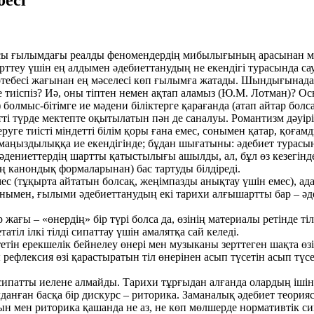
бесі
сы ғылымдағы реалды феномендердің мибылығының арасынан м
рттеу үшін ең алдымен әдебиеттанудың не екендігі турасында са
ртебесі жағынан ең мәселесі көп ғылымға жатады. Шындығынадағ 
іспіз? Иә, оны тіптен немен ақтап аламыз (Ю.М. Лотман)? Осыл
мыс-бітімге ие мәдени біліктерге қарағанда (атап айтар болса
і түрде мектепте оқытылатын пән де саналуы. Романтизм дәуірі к
еруге тиісті міндетті білім қоры ғана емес, сонымен қатар, қо
аңыздылыққа ие екендігінде; бұдан шығатыны: әдебиет турасын
 мәдениеттердің шартты қатыстылығы ашылды, ал, бұл өз кезегі
ің канондық формаларынан) бас тартуды білдіреді.
емес (тұқырта айтатын болсақ, жеңімпазды анықтау үшін емес),
Сонымен, ғылыми әдебиеттанудың екі тарихи алғышартты бар – 
ір жағы – «өнердің» бір түрі болса да, өзінің материалы ретінд
тіл ілкі тілді сипаттау үшін амалятқа сай келеді.
н ерекшелік бейнелеу өнері мен музыканы зерттеген шақта өзінен
ы рефлексия өзі қарастыратын тіл өнерінен асып түсетін асып тү
патты иелене алмайды. Тарихи тұрғыдан алғанда олардың ішін
данған басқа бір дискурс – риторика. Заманалық әдебиет теори
 мен риторика қашанда не аз, не көп мөлшерде нормативтік сипа