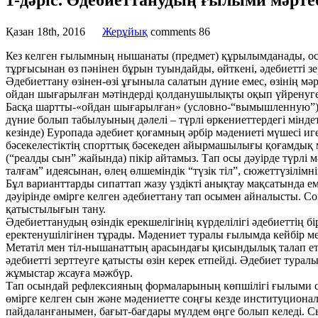
1-дәріс. Әдебиеттанудың ғылыми мәрте
Қазан 18th, 2016
Жерұйық
comments
86
Кез келген ғылымның нышанаты (предмет) құрылымданады, о
тұрғысынан өз пәнінен бұрын туындайды, өйткені, әдебиетті зе
Әдебиеттану өзінен-өзі ұғыныла салатын дүние емес, өзінің мә
ойдан шығарылған мәтіндерді қолданушылықты оқып үйренуге ти
Басқа шартты-«ойдан шығарылған» (условно-“вымышленную”) бол
дүние болып табылуының дәлелі – түрлі өркениеттердегі міндетт
кезінде) Еуропада әдебиет қоғамның әрбір мәдениеті мүшесі иг
бәсекелестіктің спорттық бәсекеден айырмашылығы қоғамдық м
(“реалды сын” жайында) пікір айтамыз. Тап осы дәуірде түрлі
талғам” идеясынан, өлең өлшеміндік “түзік тіл”, сюжеттүзілімн
Бұл варианттарды сипаттап жазу үздікті анықтау мақсатында 
дәуірінде өмірге келген әдебиеттану тап осымен айналысты. 
қатыстылығын тану.
Әдебиеттанудың өзіндік ерекшелігінің күрделілігі әдебиеттің б
еректенушілігінен тұрады. Мәдениет туралы ғылымда кейбір мета
Метатіл мен тіл-нышанаттың арасындағы қисындылық талап ететі
әдебиетті зерттеуге қатысты өзін керек етпейді. Әдебиет турал
жұмыстар жсауға мәжбүр.
Тап осындай рефлексияның формаларының көпшілігі ғылыми си
өмірге келген сын және мәдениетте соңғы кезде институционал
пайдаланғанымен, бағыт-бағдары мүлдем өңге болып келеді. Сын