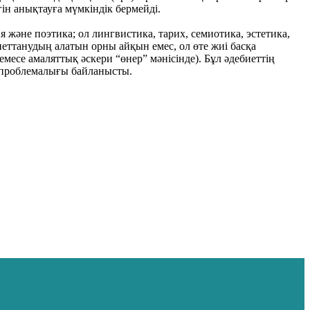
ін анықтауға мүмкіндік бермейді.
және поэтика; ол лингвистика, тарих, семиотика, эстетика,
биеттанудың алатын орны айқын емес, ол өте жиі басқа
есе амаляттық әскери “өнер” мәнісінде). Бұл әдебиеттің
ң проблемалығы байланысты.