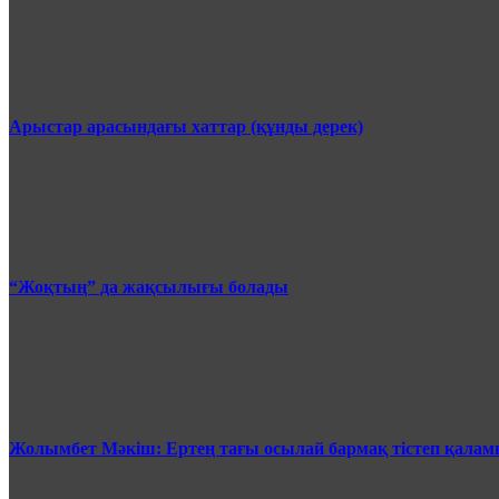
Арыстар арасындағы хаттар (құнды дерек)
“Жоқтың” да жақсылығы болады
Жолымбет Мәкіш: Ертең тағы осылай бармақ тістеп қала