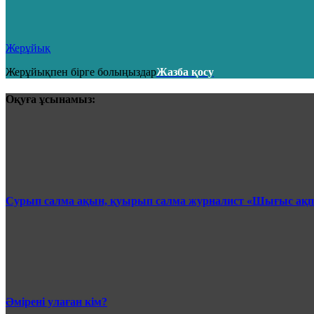
Жерұйық
Жерұйықпен бірге болыңыздар
Жазба қосу
Оқуға ұсынамыз:
Сурып салма ақын, қуырып салма журналист «Шығыс ақ
Әмірені улаған кім?