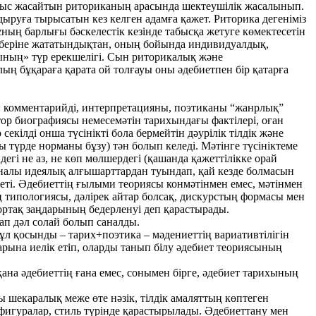
ұмыс жасайтын риториканың арасында шектеушілік жасалынып.
ндыруға тырысатын кез келген адамға қажет. Риторика дегеніміз
ың барлығы бәскелестік кезінде табысқа жетуге көмектесетін
ңберіне жататындықтан, оның бойында индивидуалдық,
шының» түр ерекшелігі. Сын риторикалық және
лың бұқараға қарата ой толғауы оны әдебиетпен бір қатарға
ін: комментарийді, интерпретацияны, поэтиканы “жанрлық”
втор биографиясы немесемәтін тарихындағы фактілері, оған
 секілді онша түсінікті бола бермейтін дәурілік тілдік және
 түрде норманы бұзу) тән болып келеді. Мәтінге түсініктеме
егі не аз, не көп мөлшердегі (қашанда қажеттілікке орай
саналы идеялық алғышарттардан туындап, қай кезде болмасын
зметі. Әдебиеттің ғылыми теориясы конмәтінмен емес, мәтінмен
 типологиясы, дәлірек айтар болсақ, дискурстың формасы мен
ортақ заңдарының бедерленуі деп қарастырады.
ап дәл солай болып саналды.
л қосынды – тарих+поэтика – мәдениеттің вариативтілігін
арына иелік етіп, оларды танып білу әдебиет теориясының
қана әдебиеттің ғана емес, сонымен бірге, әдебиет тарихының
шекаралық меже өте нәзік, тілдік амаляттың көптеген
н фигуралар, стиль түрінде қарастырылады. Әдебиеттану мен