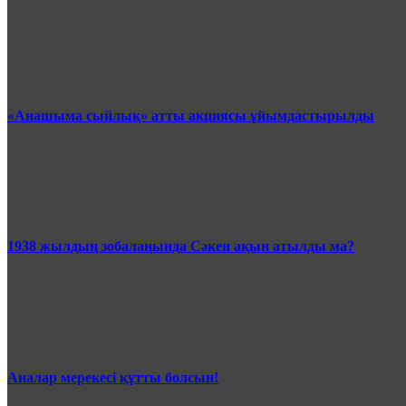
«Анашыма сыйлық» атты акциясы ұйымдастырылды
1938 жылдың зобалаңында Сәкен ақын атылды ма?
Аналар мерекесі құтты болсын!