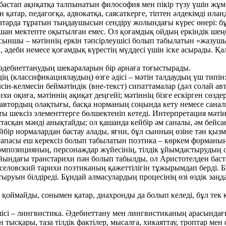
 бастап ақиқатқа талпынатын философия мен пікір түзу үшін ж
қатар, педагогқа, адвокатқа, саясаткерге, тіптен әлдекімді ила
тарда тұратын тыңдаушысын сендіру жолындағы күрес өнері: бұн
ашан мектепте оқытылған емес. Ол қоғамдық ойдың еркіндік ше
е сыншы – мәтіннің еркін тәпсірлеушісі болып табылатын «жазу
 әдеби немесе қоғамдық күрестің мүддесі үшін іске асырады. Қа
 әдебиеттанудың шекараларын бір арнаға тоғыстырады.
ің (классификациялаудың) өзге әдісі – мәтін талдаудың үш тип
сін-келмесін беймәтіндік (вне-текст) сипаттамалар (дәл солай а
хи оқиға, мәтіннің ақиқат деңгейі; мәтіннің бізге ескірген сөздер
автордың олақтығы, басқа норманың соңында кету немесе саналы
ы шексіз элементтерге бөлшектеніп кетеді. Интерпретация мәтінд
тұтасқан мәнді анықтайды; ол қашанда кейбір әм саналы, әм бей
кейбір нормалардан бастау алады, яғни, бұл сынның өзіне тән қы
сапасы еш керексіз болып табылатын поэтика – көркем форманың
композицияның, персонаждар жүйесінің, тілдік ұйымдастырудың 
айындағы транстарихи пән болып табылды, ол Аристотелден баст
еловский тарихи поэтиканың қажеттілігін тұжырымдап берді. Бұ
руын білдіреді. Бұндай алмасулардың процесінің өзі өздік заңд
 қоймайды, сонымен қатар, диахронды да болып келеді, бұл тек 
сі – лингвистика. Әдебиеттану мен лингвистиканың арасындағы 
 тысқары, таза тілдік фактілер, мысалға, хикаяттау, троптар ме