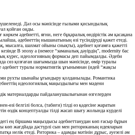
үшеленеді. Дәл осы мәнісінде ғылыми қисындылық
уал қойған оңды.
көркем әдебиетті, яғни, неге бұқаралық өндірістік әм қасақана
айша, әдебиеттің нышанатының өзі түсіндіруді қажет етеді.
қ, мысалға, шахмат ойыны сиықты), әдебиет қоғамға қажетті
езінде В эпоху а (немесе “заманалық дәуірдің”, modernity бас
ғамдық күрес, идеологияның формасы деп пайымдалды. Әдеби
да сөз қозғаған шағымызда шын мәнісінде, өмір туралы
нде әдебиет туралы нормативтік ұғынымнан (идей “жақсы
 адами рухты шынайы ұғындыру қолданылады. Романтика
әдебиеттің идеологиялық маңыздылығы мен мәдени
е тілдік материалдарды пайдаланушылығынан өзгелерден
-өзі белгілі болса, (табиғи) тілді өз қәдесіне жаратын
сетін өздік концептуалды тілді жасап шығу жолында күрделі
дегі ең біршама маңыздысы әдебиеттанудан көп ғасыр бұрын
ясы көп жағдйада дәстүрлі сын мен риториканың идеяларын
тқа иелік етеді. Риторика – адамды мәтінін дұрыс, әуезелі әм