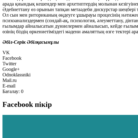
арада қиындық кешендер мен архетиптердің молынан кезігуінен 
Әдебиеттану өз орынын тапқан метаәдеби дискурстар шеңбері 
Ол сын мен риториканың өңдеуге ұшырауы процесінің нәтижесін
психоанализдермен (сондай-ақ, психология, әлеуметтану, дінтан
ғылымдар айналысатын дүниелермен айналысып, кейде ғылым өне
өзінің біздің өркениетіміздегі мәдени амаляттың өзге тектер
Әбіл-Серік Әбілқасымұлы
VK
Facebook
Twitter
Google+
Odnoklassniki
Mail.ru
E-mail
Бағалау:
0
Facebook пікір