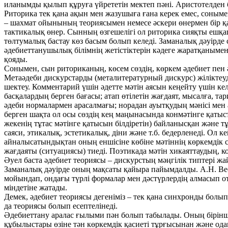
иланымды қылып құруға үйрететін мектеп пәні. Аристотелден
Риторика тек қана ақын мен жазушыға ғана керек емес, сонымен 
– шахмат ойынының теориясымен немесе әскери өнермен бір қа
тактикалық өнер. Сынның өзгешелігі ол риторика сияқты ешқ
төлтумалық бастау көз басым болып келеді. Заманалық дәуірд
әдебиеттанушылық білімнің жетістіктерін кәдеге жаратқанымен,
қояды.
Сонымен, сын риториканың, көсем сөздің, көркем әдебиет пен
Метаәдеби дискурстарды (металитературный дискурс) жіліктеуд
шектеу. Комментарий үшін әдетте мәтін аясын кеңейту үшін кел
басқалардың берген бағасы; атап өтілетін жағдаят, мысалға, тари
әдеби нормалармен арасалмағы; норадан ауытқудың мәнісі мен 
берген шақта ол осы сөздің кең маңынасында конмәтінге қатыст
жекенің тұтас мәтінге қатысын білдіретін) байланысқан және 
саяси, этикалық, эстетикалық, діни және т.б. бедерленеді. Ол 
айналысатындықтан оның еншісіне көбіне мәтіннің көркемдік 
жағдаяты (ситуациясы) тиеді. Поэтикада мәтін хикаяттаудың, 
Әуел баста әдебиет теориясы – дискурстың мәңгілік типтері ж
Заманалық дәуірде оның мақсаты қайыра пайымдалды. А.Н. Вес
мойындап, ондағы түрлі формалар мен дәстүрлердің алмасып оты
міндетіне жатады.
Демек, әдебиет теориясы дегеніміз – тек қана синхронды болып
да теориясы болып есептелінеді.
Әдебиеттану аралас ғылыми пән болып табылады. Оның бірінші
құбылыстары өзіне тән көркемдік қасиеті тұрғысынан және одан