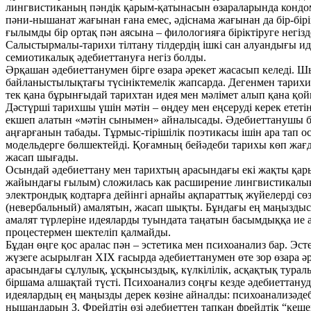
лингвистиканың пәндік қарым-қатынасын өзараларында кондомин
пәни-нышанат жағынан ғана емес, әдіснама жағынан да бір-бірі
ғылымды бір ортақ пән аясына – филологияға біріктіруге негіз
Салыстырмалы-тарихи тілтану тілдердің ішкі сан алуандығы и
семиотикалық әдебиеттануға негіз болды.
Әрқашан әдебиеттанумен бірге өзара әрекет жасасып келеді. Ш
байланыстылықтағы түсініктемелік жапсарда. Дегенмен тарихи
тек қана бұрынғыдай тарихтан идея мен мәлімет алып қана қойм
Дәстүрші тарихшы үшін мәтін – өңдеу мен еңсеруді керек ететін
екшеп алатын «мәтін сынымен» айналысады. Әдебиеттанушы б
аңғарғанын табады. Тұрмыс-тірішілік поэтикасы ішін ара тап 
модельдерге бөлшектейді. Қоғамның бейәдеби тарихы көп жағдай
жасап шығады.
Осындай әдебиеттану мен тарихтың арасындағы екі жақты қар
жайындағы ғылым) сложилась как расширение лингвистикалық т
электрондық кодтарға дейінгі арнайы ақпараттық жүйелерді сөз 
(невербальный) амалятын, жасап шықты. Бұндағы ең маңыздыс
амалят түрлеріне идеяларды туындата таңатын басымдыққа ие а
процестермен шектеліп қалмайды.
Бұдан өңге қос аралас пән – эстетика мен психоанализ бар. Э
жүзеге асырылған XIX ғасырда әдебиеттанумен өте зор өзара әре
арасындағы сұлулық, ұсқынсыздық, күлкілілік, асқақтық тура
біршама алшақтай түсті. Психоанализ соңғы кезде әдебиеттану
идеялардың ең маңызды дерек көзіне айналды: психоанализәдеби 
нышандарын З. Фрейдтің өзі әдебиеттен тапқан фрейдтік “кеш