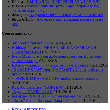
Шәкім.
-
ҚЫЛҚАЛАМ ШЕБЕРЛЕРІ АБАЙ ЕЛІНДЕ
Шәкім.
-
“Мұтылғанның” рухы Қарашегірдей қазақ
аспанын қорғап жүр
Жұмәділ
-
Ақсуатта мешіт ашылып, аламан айтыс өтті
БЕСБАЙЫС
-
Ақсуатта мешіт ашылып, аламан айтыс
өтті
Соңғы жазбалар
Біз «жоғалған буынбыз»
02/11/2016
Ә.Ыбырайымұлы: МЕН ҒАРЫШТА САМҒАҒАН
САМҰРЫҚПЫН
02/11/2016
Бүгін Мәжілісте 5 заң жобасына түзету енгізу мәселесі
қарастырылады
02/11/2016
Елбасы «Қазақ елі» кинофильмін тамашалады
02/11/2016
“KAZAKHSTAN” мен “QAZAQSTAN”-ның қайсысы
дұрыс?
02/11/2016
«ТӘУЕЛСІЗ ҚАЗАҚСТАН» пойызы жолға шықты
02/11/2016
Күз. Аялдамадағы “КӨКТЕМ”
01/11/2016
18-дәріс. ХАКІМ АБАЙ
01/11/2016
Батырды «ҰЛЫНАН» бөлген қай өресіз?!
31/10/2016
“Қазақ” жеңіп, Қазаққа “Қанат” бітті…
29/10/2016
Қазақша рефераттар