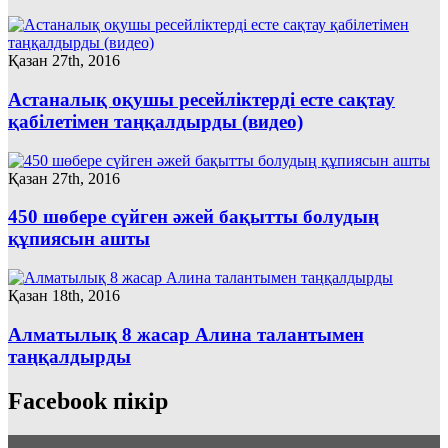
Қазан 27th, 2016
Астаналық оқушы ресейліктерді есте сақтау
қабілетімен таңқалдырды (видео)
Қазан 27th, 2016
450 шөбере сүйген әжей бақытты болудың
құпиясын ашты
Қазан 18th, 2016
Алматылық 8 жасар Алина талантымен
таңқалдырды
Facebook пікір