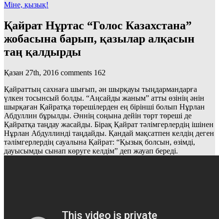
Міне, қызық!
Қайрат Нұртас “Голос Казахстана”
жобасына барып, қазылар алқасын
таң қалдырды
Қазан 27th, 2016
comments
162
Қайраттың сахнаға шығып, ән шырқауы тыңдармандарға
үлкен тосынсый болды. “Аңсайды жаным” атты өзінің әнін
шырқаған Қайратқа төрешілерден ең бірінші болып Нұрлан
Абдуллин бұрылды. Әннің соңына дейін төрт төреші де
Қайратқа таңдау жасайды. Бірақ Қайрат тәлімгерлердің ішінен
Нұрлан Абдуллинді таңдайды. Қандай мақсатпен келдің деген
тәлімгерлердің сауалына Қайрат: “Қызық болсын, өзімді,
дауысымды сынап көруге келдім” деп жауап береді.