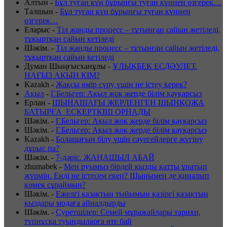
Алтын
-
Бұл туған күн бұрынғы туған күннен өзгерек…
Талшын
-
Бұл туған күн бұрынғы туған күннен
өзгерек…
Еларыс
-
Тіл жанды процесс – тұтынған сайын жетіледі,
тұқыртқан сайын кетіледі
Шәкім.
-
Тіл жанды процесс – тұтынған сайын жетіледі,
тұқыртқан сайын кетіледі
Думан Шыңғысханұлы
-
ҰЛЫҚБЕК ЕСДӘУЛЕТ.
НАҒЫЗ АҚЫН КІМ?
Kazakh
-
Жақсы өмір сүру үшін не істеу керек?
Ақыл
-
Г.Бельгер: Ақыл жоқ жерде білім қауқарсыз
Ерлан
-
ШЫНАШАҒЫ ЖЕРЛЕНГЕН ШЫНҚОЖА
БАТЫРҒА ЕСКЕРТКІШ ОРНАДЫ
Шәкім.
-
Г.Бельгер: Ақыл жоқ жерде білім қауқарсыз
Шәкім.
-
Г.Бельгер: Ақыл жоқ жерде білім қауқарсыз
Kazakh
-
Болашағын білу үшін сәуегейлерге жүгіну
дұрыс па?
Шәкім.
-
7-дәріс. ЖАҢАШЫЛ АБАЙ
zhumabek
-
Мен руымыз бірдей қызды қатты ұнатып
жүрмін. Енді не істесем екен? Шынымен де қиналып
көмек сұраймын?
Шәкім.
-
Ежелгі қазақтың тыйымын қазіргі қазақтың
қыздары модаға айналдырды
Шәкім.
-
Суретшілер: Семей мұражайлары тарихи,
түпнұсқа туындыларға өте бай