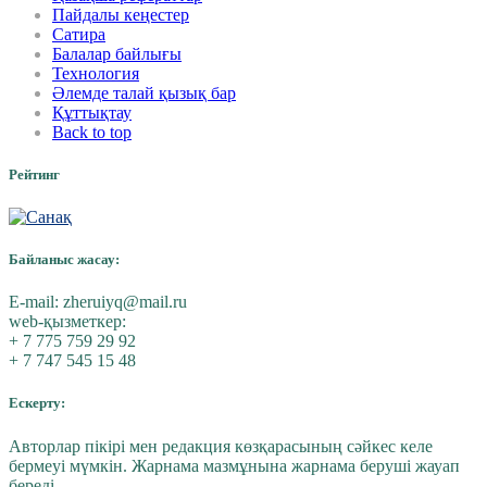
Пайдалы кеңестер
Сатира
Балалар байлығы
Технология
Әлемде талай қызық бар
Құттықтау
Back to top
Рейтинг
Байланыс жасау:
E-mail:
zheruiyq@mail.ru
web-қызметкер:
+ 7 775 759 29 92
+ 7 747 545 15 48
Ескерту:
Авторлар пікірі мен редакция көзқарасының сәйкес келе
бермеуі мүмкін. Жарнама мазмұнына жарнама беруші жауап
береді.