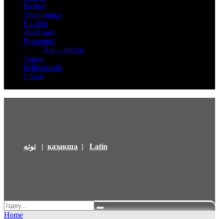
Бизнес
Экономика
Ел-жер
Абайтану
Руханият
Дін – діңгек
Тарих
Бейнежазба
Спорт
توتە
|
қазақша
|
Latin
Home