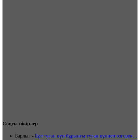
Соңғы пікірлер
Барлыг
-
Бұл туған күн бұрынғы туған күннен өзгерек…