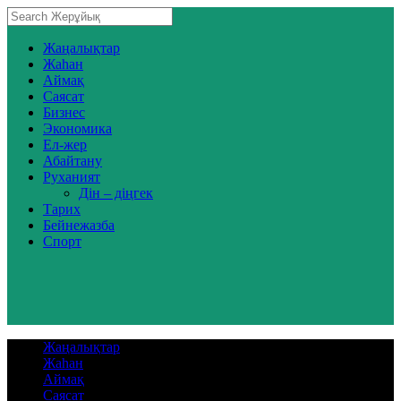
Жаңалықтар
Жаһан
Аймақ
Саясат
Бизнес
Экономика
Ел-жер
Абайтану
Руханият
Дін – діңгек
Тарих
Бейнежазба
Спорт
Жаңалықтар
Жаһан
Аймақ
Саясат