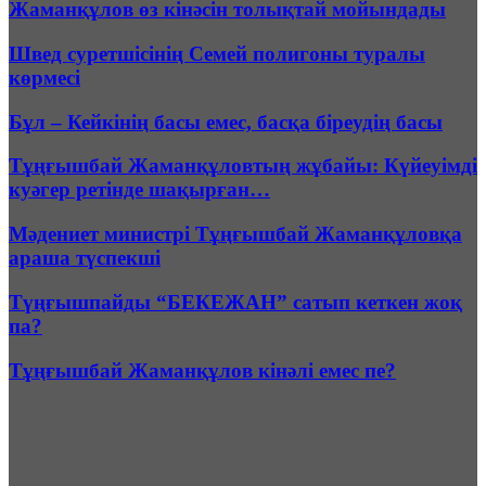
Жаманқұлов өз кінәсін толықтай мойындады
Швед суретшісінің Семей полигоны туралы
көрмесі
Бұл – Кейкінің басы емес, басқа біреудің басы
Тұңғышбай Жаманқұловтың жұбайы: Күйеуімді
куәгер ретінде шақырған…
Мәдениет министрі Тұңғышбай Жаманқұловқа
араша түспекші
Түңғышпайды “БЕКЕЖАН” сатып кеткен жоқ
па?
Тұңғышбай Жаманқұлов кінәлі емес пе?