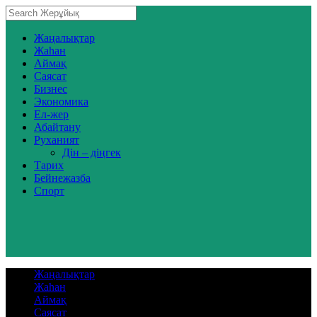
Жаңалықтар
Жаһан
Аймақ
Саясат
Бизнес
Экономика
Ел-жер
Абайтану
Руханият
Дін – діңгек
Тарих
Бейнежазба
Спорт
Жаңалықтар
Жаһан
Аймақ
Саясат