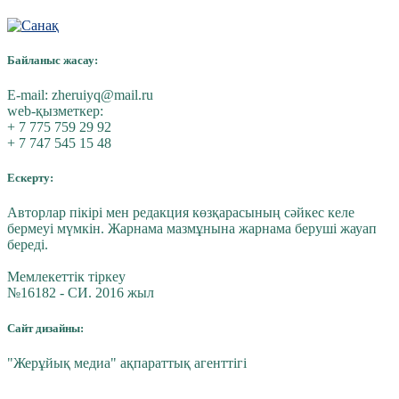
Байланыс жасау:
E-mail:
zheruiyq@mail.ru
web-қызметкер:
+ 7 775 759 29 92
+ 7 747 545 15 48
Ескерту:
Авторлар пікірі мен редакция көзқарасының сәйкес келе
бермеуі мүмкін. Жарнама мазмұнына жарнама беруші жауап
береді.
Мемлекеттік тіркеу
№16182 - СИ. 2016 жыл
Сайт дизайны:
"Жерұйық медиа" ақпараттық агенттігі