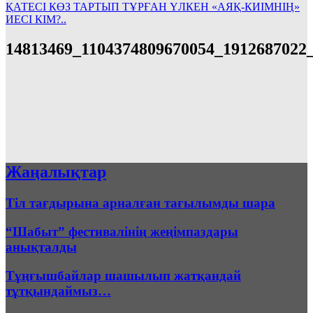
ҚАТЕСІ КӨЗ ТАРТЫП ТҰРҒАН ҮЛКЕН «АЯҚ-КИІМНІҢ»
ИЕСІ КІМ?..
14813469_1104374809670054_1912687022
Жаңалықтар
Тіл тағдырына арналған тағылымды шара
“Шабыт” фестивалінің жеңімпаздары
анықталды
Тұңғышбайлар шашылып жатқандай
тұтқындаймыз…