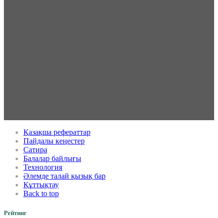
Қазақша рефераттар
Пайдалы кеңестер
Сатира
Балалар байлығы
Технология
Әлемде талай қызық бар
Құттықтау
Back to top
Рейтинг