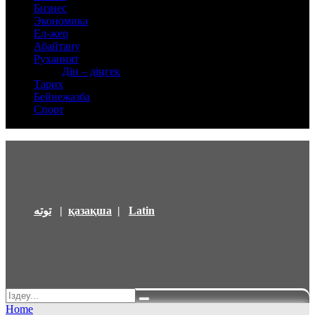
Бизнес
Экономика
Ел-жер
Абайтану
Руханият
Дін – діңгек
Тарих
Бейнежазба
Спорт
توتە
|
қазақша
|
Latin
Home