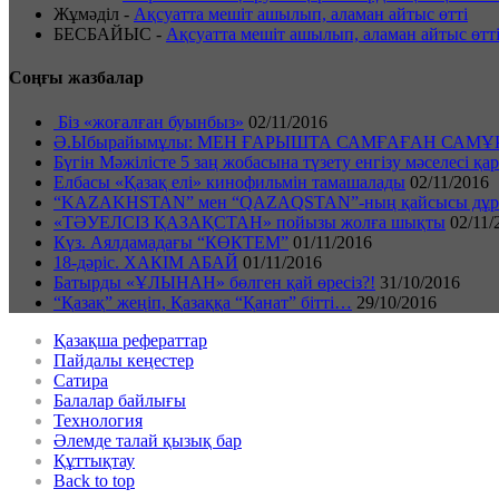
Жұмәділ
-
Ақсуатта мешіт ашылып, аламан айтыс өтті
БЕСБАЙЫС
-
Ақсуатта мешіт ашылып, аламан айтыс өтт
Соңғы жазбалар
Біз «жоғалған буынбыз»
02/11/2016
Ә.Ыбырайымұлы: МЕН ҒАРЫШТА САМҒАҒАН САМ
Бүгін Мәжілісте 5 заң жобасына түзету енгізу мәселесі қ
Елбасы «Қазақ елі» кинофильмін тамашалады
02/11/2016
“KAZAKHSTAN” мен “QAZAQSTAN”-ның қайсысы дұр
«ТӘУЕЛСІЗ ҚАЗАҚСТАН» пойызы жолға шықты
02/11/
Күз. Аялдамадағы “КӨКТЕМ”
01/11/2016
18-дәріс. ХАКІМ АБАЙ
01/11/2016
Батырды «ҰЛЫНАН» бөлген қай өресіз?!
31/10/2016
“Қазақ” жеңіп, Қазаққа “Қанат” бітті…
29/10/2016
Қазақша рефераттар
Пайдалы кеңестер
Сатира
Балалар байлығы
Технология
Әлемде талай қызық бар
Құттықтау
Back to top