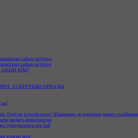
ұқыртқан сайын кетіледі
ұқыртқан сайын кетіледі
 АҚЫН КІМ?
РҒА ЕСКЕРТКІШ ОРНАДЫ
 па?
ін. Енді не істесем екен? Шынымен де қиналып көмек сұраймын
дары модаға айналдырды
қа туындыларға өте бай
ын қорғап жүр