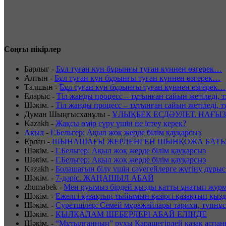
Соңғы пікірлер
Барлыг
-
Бұл туған күн бұрынғы туған күннен өзгерек…
Алтын
-
Бұл туған күн бұрынғы туған күннен өзгерек…
Талшын
-
Бұл туған күн бұрынғы туған күннен өзгерек…
Еларыс
-
Тіл жанды процесс – тұтынған сайын жетіледі, т
Шәкім.
-
Тіл жанды процесс – тұтынған сайын жетіледі, т
Думан Шыңғысханұлы
-
ҰЛЫҚБЕК ЕСДӘУЛЕТ. НАҒЫЗ
Kazakh
-
Жақсы өмір сүру үшін не істеу керек?
Ақыл
-
Г.Бельгер: Ақыл жоқ жерде білім қауқарсыз
Ерлан
-
ШЫНАШАҒЫ ЖЕРЛЕНГЕН ШЫНҚОЖА БАТЫ
Шәкім.
-
Г.Бельгер: Ақыл жоқ жерде білім қауқарсыз
Шәкім.
-
Г.Бельгер: Ақыл жоқ жерде білім қауқарсыз
Kazakh
-
Болашағын білу үшін сәуегейлерге жүгіну дұрыс
Шәкім.
-
7-дәріс. ЖАҢАШЫЛ АБАЙ
zhumabek
-
Мен руымыз бірдей қызды қатты ұнатып жүрм
Шәкім.
-
Ежелгі қазақтың тыйымын қазіргі қазақтың қыз
Шәкім.
-
Суретшілер: Семей мұражайлары тарихи, түпнұс
Шәкім.
-
ҚЫЛҚАЛАМ ШЕБЕРЛЕРІ АБАЙ ЕЛІНДЕ
Шәкім.
-
“Мұтылғанның” рухы Қарашегірдей қазақ аспан