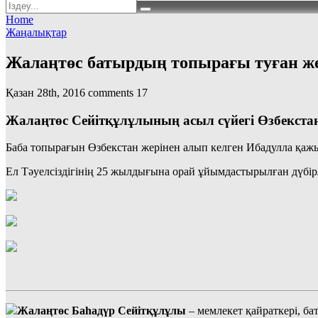
Home
Жаңалықтар
Жалаңтөс батырдың топырағы туған жер
Қазан 28th, 2016
comments
17
Жалаңтөс Сейітқұлұлының асыл сүйегі Өзбекстан
Баба топырағын Өзбекстан жерінен алып келген Ибадулла қаж
Ел Тәуелсіздігінің 25 жылдығына орай ұйымдастырылған дүбір
Жалаңтөс Баһадүр Сейітқұлұлы
– мемлекет қайраткері, ба