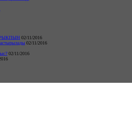
і
ҰРЫҚПЫН
02/11/2016
арастырылады
02/11/2016
ыс?
02/11/2016
2016