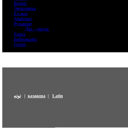
Бизнес
Экономика
Ел-жер
Абайтану
Руханият
Дін – діңгек
Тарих
Бейнежазба
Спорт
توتە
|
қазақша
|
Latin