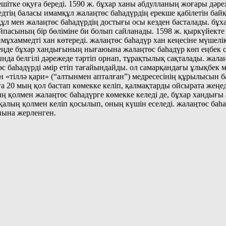
мешітке оқуға береді. 1590 ж. бұхар ханы абдулланың жоғары дәр
тің баласы имамқұл жалаңтөс баһадүрдің ерекше қабілетін байқап
ұл мен жалаңтөс баһадүрдің достығы осы кезден басталады. бұх
айпасының бір бөліміне би болып сайланады. 1598 ж. қыркүйекте
хаммедті хан көтереді. жалаңтөс баһадүр хан кеңесіне мүшелік
еңде бұхар хандығының нығаюына жалаңтөс баһадүр көп еңбек сі
да белгілі дәрежеде тәртіп орнап, тұрақтылық сақталады. жалаң
с баһадүрді әмір етіп тағайындайды. ол самарқандағы ұлықбек м
ан «тіллә қари» (“алтынмен апталған”) медресесінің құрылысын б
 20 мың қол бастап көмекке келіп, қалмақтарды ойсырата жеңеді
ң қолмен жалаңтөс баһадүрге көмекке келеді де, бұхар хандығы
қалың қолмен келіп қосылып, оның күшін еселеді. жалаңтөс баһад
анына жерленген.