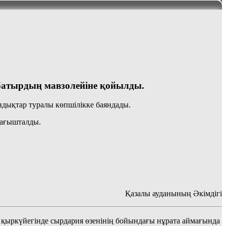
 батырдың мавзолейіне қойылды.
ндықтар туралы көпшілікке баяндады.
бағышталды.
Қазалы ауданының Әкімдігі
15 қыркүйегінде сырдария өзенінің бойындағы нұрата аймағында