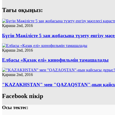
Тағы оқыңыз:
Қараша 2nd, 2016
Бүгін Мәжілісте 5 заң жобасына түзету енгізу мә
Қараша 2nd, 2016
Елбасы «Қазақ елі» кинофильмін тамашалады
Қараша 2nd, 2016
"KAZAKHSTAN" мен "QAZAQSTAN"-ның қайсы
Facebook пікір
Осы тектес: