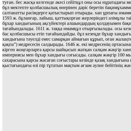
туған. бес жасқа келгенде әкесі сейітқұл оны осы нұратадағы 
бұл мектепте қолбасшылық өнерінен дәріс беретін бақимұхаммед
салтанатты рәсімдерге қатыстырып отырады. хан ұрпағы имамқ
1593 ж. бұланғар, лайыш, қаттықорған жерлеріндегі әлімұлы т
бұхар хандығының ақсүйектері алшындардың қолдауымен бақимұ
тағайындалады. 1611 ж. таққа имамқұл отырғызылады. осы кез
бас қолбасшысы етіп тағайындайды. бұл кезеңде бұхар хандығын
хандығына тәуелді емес самарқан аймағын құрып, оған жалаңтө
қақпа”) медресесін салдырады. 1646 ж. екі медресенің ортасын
кірген жоңғарларға қарсы шайқасып жатқан салқам жәңгір ханға
империясы мен бұхар хандығы соғысады. салқам жәңгір 100 мы
сахарасына қарсы жасаған соғыстары кезінде қазақ хандығына 
қыстағындағы өзі пір тұтатын мақтым ағзам әулие бейітінің ж