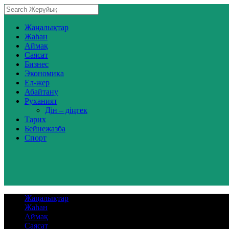
Жаңалықтар
Жаһан
Аймақ
Саясат
Бизнес
Экономика
Ел-жер
Абайтану
Руханият
Дін – діңгек
Тарих
Бейнежазба
Спорт
Жаңалықтар
Жаһан
Аймақ
Саясат