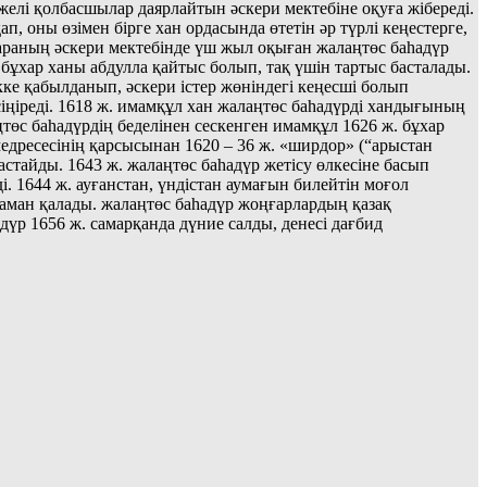
ежелі қолбасшылар даярлайтын әскери мектебіне оқуға жібереді.
, оны өзімен бірге хан ордасында өтетін әр түрлі кеңестерге,
араның әскери мектебінде үш жыл оқыған жалаңтөс баһадүр
 бұхар ханы абдулла қайтыс болып, тақ үшін тартыс басталады.
ке қабылданып, әскери істер жөніндегі кеңесші болып
ңіреді. 1618 ж. имамқұл хан жалаңтөс баһадүрді хандығының
төс баһадүрдің беделінен сескенген имамқұл 1626 ж. бұхар
едресесінің қарсысынан 1620 – 36 ж. «ширдор» (“арыстан
астайды. 1643 ж. жалаңтөс баһадүр жетісу өлкесіне басып
. 1644 ж. ауғанстан, үндістан аумағын билейтін моғол
 аман қалады. жалаңтөс баһадүр жоңғарлардың қазақ
үр 1656 ж. самарқанда дүние салды, денесі дағбид