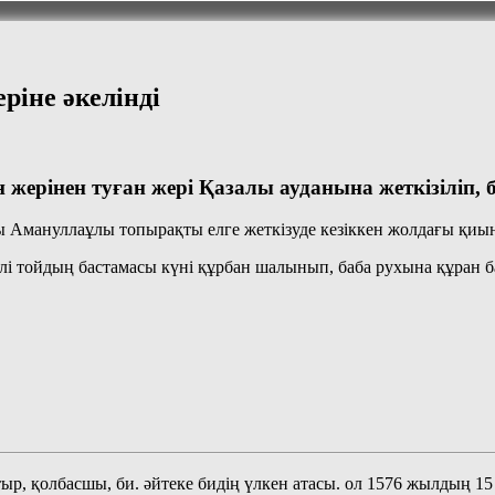
іне әкелінді
 жерінен туған жері Қазалы ауданына жеткізіліп,
ы Амануллаұлы топырақты елге жеткізуде кезіккен жолдағы қиы
лі тойдың бастамасы күні құрбан шалынып, баба рухына құран 
тыр, қолбасшы, би. әйтеке бидің үлкен атасы. ол 1576 жылдың 