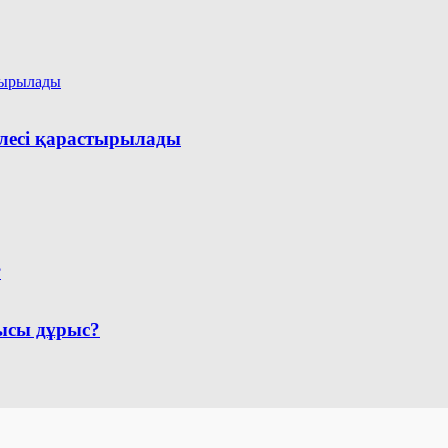
селесі қарастырылады
сы дұрыс?