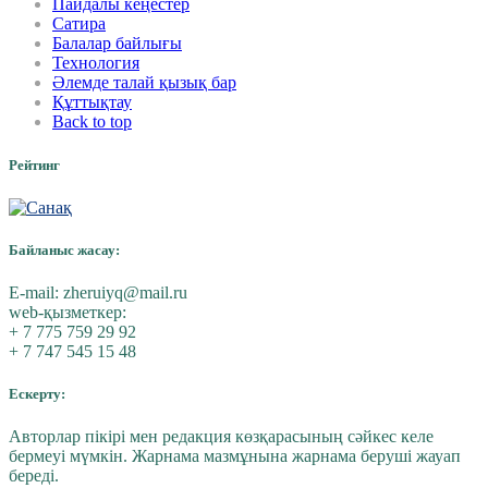
Пайдалы кеңестер
Сатира
Балалар байлығы
Технология
Әлемде талай қызық бар
Құттықтау
Back to top
Рейтинг
Байланыс жасау:
E-mail:
zheruiyq@mail.ru
web-қызметкер:
+ 7 775 759 29 92
+ 7 747 545 15 48
Ескерту:
Авторлар пікірі мен редакция көзқарасының сәйкес келе
бермеуі мүмкін. Жарнама мазмұнына жарнама беруші жауап
береді.