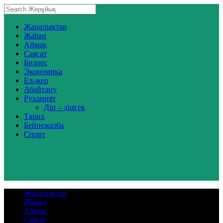
Жаңалықтар
Жаһан
Аймақ
Саясат
Бизнес
Экономика
Ел-жер
Абайтану
Руханият
Дін – діңгек
Тарих
Бейнежазба
Спорт
Жаңалықтар
Жаһан
Аймақ
Саясат