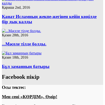
Қараша 2nd, 2016
Қанат Исламның жекпе-жегінен кейін көңілде
бір дық қалды
Қазан 28th, 2016
...Мәселе тілде болды.
Қазан 18th, 2016
Бұл заманның батыры
Facebook пікір
Осы тектес:
Мен сені «КӨРДІМ», Өмір!