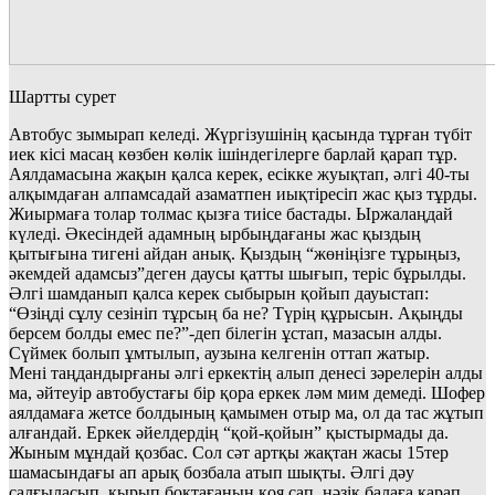
Шартты сурет
Автобус зымырап келеді. Жүргізушінің қасында тұрған түбіт
иек кісі масаң көзбен көлік ішіндегілерге барлай қарап тұр.
Аялдамасына жақын қалса керек, есікке жуықтап, әлгі 40-ты
алқымдаған алпамсадай азаматпен иықтіресіп жас қыз тұрды.
Жиырмаға толар толмас қызға тиісе бастады. Ыржалаңдай
күледі. Әкесіндей адамның ырбыңдағаны жас қыздың
қытығына тигені айдан анық. Қыздың “жөніңізге тұрыңыз,
әкемдей адамсыз”деген даусы қатты шығып, теріс бұрылды.
Әлгі шамданып қалса керек сыбыры
н қойып дауыстап:
“Өзіңді сұлу сезініп тұрсың ба не? Түрің құрысын. Ақыңды
берсем болды емес пе?”-деп білегін ұстап, мазасын алды.
Сүймек болып ұмтылып, аузына келгенін оттап жатыр.
Мені таңдандырғаны әлгі еркектің алып денесі зәрелерін алды
ма, әйтеуір автобустағы бір қора еркек ләм мим демеді. Шофер
аялдамаға жетсе болдының қамымен отыр ма, ол да тас жұтып
алғандай. Еркек әйелдердің “қой-қойын” қыстырмады да.
Жыным мұндай қозбас. Сол сәт артқы жақтан жасы 15тер
шамасындағы ап арық бозбала атып шықты. Әлгі дәу
салғыласып, қырып боқтағанын қоя сап, нәзік балаға қарап