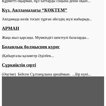
Құрметті оқырман, бұл хаттарды соңына дейін оқып...
Күз. Аялдамадағы “КӨКТЕМ”
Аялдамада көлік тосып тұрған әйелдің жүзі жабырқау...
АРМАН
Жаңа жыл қарсаңы. Мүмкіндігі шектеулі балаларды...
Бодандық болмыспен күрес
(Қабырғалы қаламгер Әділбек...
Сұркиіктің серті
(Әңгіме) Бейсен Сұлтанұлына арнаймын. ...Бір күні...