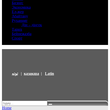
Бизнес
Экономика
Ел-жер
Абайтану
Руханият
Дін – діңгек
Тарих
Бейнежазба
Спорт
توتە
|
қазақша
|
Latin
Home