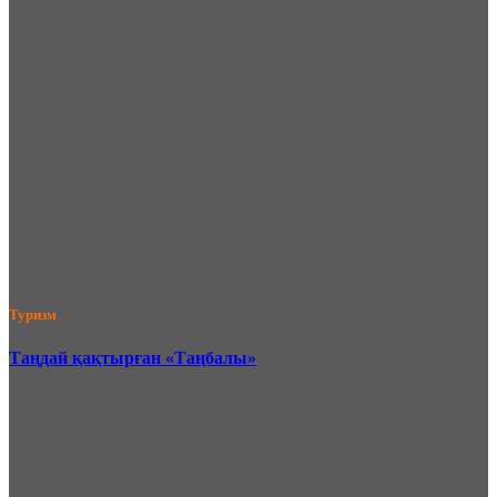
Туризм
Таңдай қақтырған «Таңбалы»