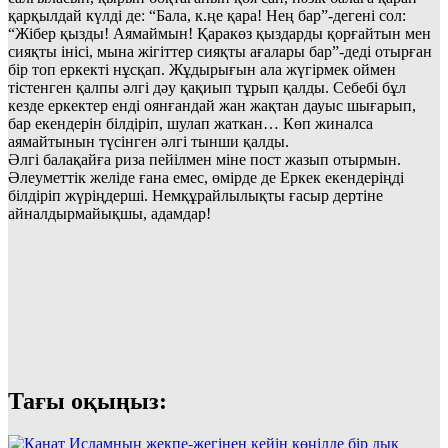
қарқылдай күлді де: “Бала, к.ңе қара! Нең бар”-дегені сол:
“Жібер қызды! Аямаймын! Қаракөз қыздарды қорғайтын мен
сияқты інісі, мына жігіттер сияқты ағалары бар”-деді отырған
бір топ еркекті нұсқап. Жұдырығын ала жүгірмек оймен
тістенген қалпы әлгі дәу қақиып тұрып қалды. Себебі бұл
кезде еркектер енді оянғандай жан жақтан дауыс шығарып,
бар екендерін білдіріп, шулап жаткан… Көп жиналса
аямайтынын түсінген әлгі тынши қалды.
Әлгі балақайға риза пейілмен міне пост жазып отырмын.
Әлеуметтік желіде ғана емес, өмірде де Еркек екендеріңді
білдіріп жүріңдерші. Немқұрайлылықты ғасыр дертіне
айналдырмайықшы, адамдар!
Тағы оқыңыз: