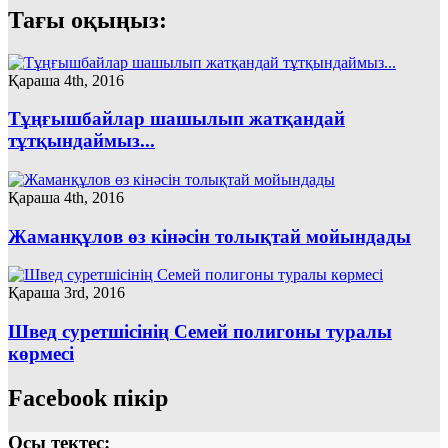
Тағы оқыңыз:
Қараша 4th, 2016
Тұңғышбайлар шашылып жатқандай
тұтқындаймыз...
Қараша 4th, 2016
Жаманқұлов өз кінәсін толықтай мойындады
Қараша 3rd, 2016
Швед суретшісінің Семей полигоны туралы
көрмесі
Facebook пікір
Осы тектес: