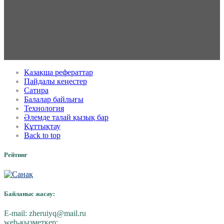
Қазақша рефераттар
Пайдалы кеңестер
Сатира
Балалар байлығы
Технология
Әлемде талай қызық бар
Құттықтау
Back to top
Рейтинг
Байланыс жасау:
E-mail:
zheruiyq@mail.ru
web-қызметкер: