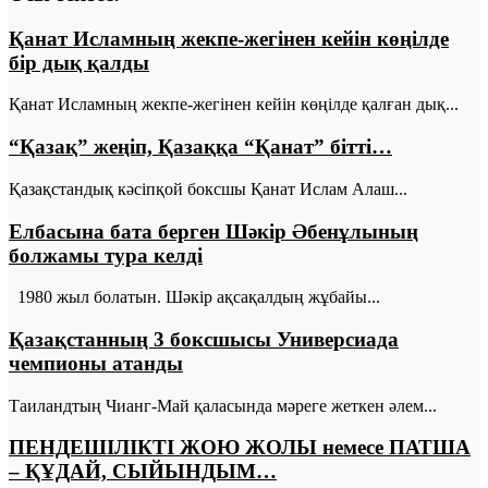
Қанат Исламның жекпе-жегінен кейін көңілде
бір дық қалды
Қанат Исламның жекпе-жегінен кейін көңілде қалған дық...
“Қазақ” жеңіп, Қазаққа “Қанат” бітті…
Қазақстандық кәсіпқой боксшы Қанат Ислам Алаш...
Елбасына бата берген Шәкір Әбенұлының
болжамы тура келді
1980 жыл болатын. Шәкір ақсақалдың жұбайы...
Қазақстанның 3 боксшысы Универсиада
чемпионы атанды
Таиландтың Чианг-Май қаласында мәреге жеткен әлем...
ПЕНДЕШІЛІКТІ ЖОЮ ЖОЛЫ немесе ПАТША
– ҚҰДАЙ, СЫЙЫНДЫМ…