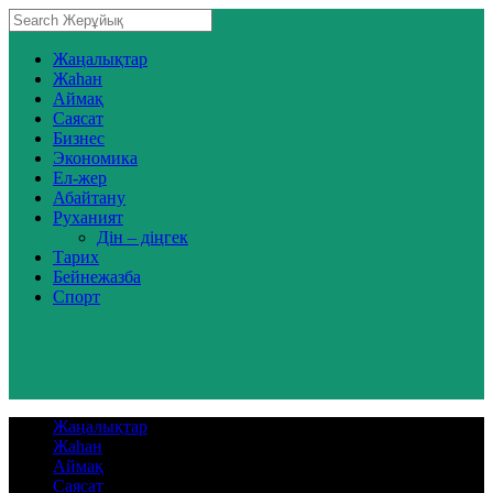
Жаңалықтар
Жаһан
Аймақ
Саясат
Бизнес
Экономика
Ел-жер
Абайтану
Руханият
Дін – діңгек
Тарих
Бейнежазба
Спорт
Жаңалықтар
Жаһан
Аймақ
Саясат