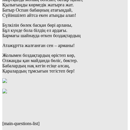
Қылығыңды көрмедік жатырға жат.
Батыр Оспан бабаңның атағыңдай,
Сүйіншілеп айтса екен атыңды алап!
Бүлкілін бөлек басқан бөрі арланы,
Бұл күнде бола білдің ел ардағы.
Бармағы шайнауда өткен боздақтардың
Атажұртта жалғанған сен – арманы!
Жолымен боздақтардың өрістеп көр,
Олжаңды қан майданда бөліс, бөктер.
Бабалардың нақ кегін есіңе алсаң,
Қаралардың тұмсығын тегістеп бер!
[main-questions-list]