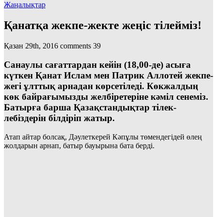
Жаңалықтар
Қанатқа жекпе-жекте жеңіс тілейміз!
Қазан 29th, 2016
comments
39
Санаулы сағаттардан кейін (18,00-де) асыға
күткен Қанат Ислам мен Патрик Аллотей жекпе-
жегі ұлттық арнадан көрсетіледі. Көкжалдың
көк байрағымызды желбіретеріне кәміл сенеміз.
Батырға барша Қазақстандықтар тілек-
лебіздерін білдіріп жатыр.
Атап айтар болсақ, Дәулеткерей Кәпұлы төмендегідей өлең
жолдарын арнап, батыр бауырына бата берді.