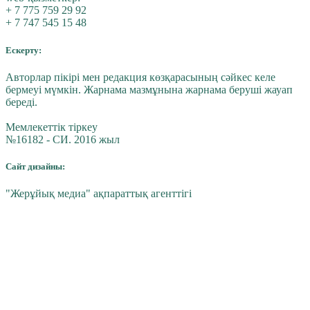
+ 7 775 759 29 92
+ 7 747 545 15 48
Ескерту:
Авторлар пікірі мен редакция көзқарасының сәйкес келе
бермеуі мүмкін. Жарнама мазмұнына жарнама беруші жауап
береді.
Мемлекеттік тіркеу
№16182 - СИ. 2016 жыл
Сайт дизайны:
"Жерұйық медиа" ақпараттық агенттігі