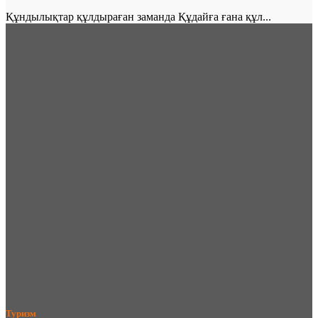
Құндылықтар құлдыраған заманда Құдайға ғана құл...
Туризм