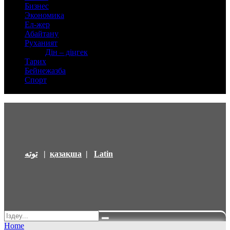
Бизнес
Экономика
Ел-жер
Абайтану
Руханият
Дін – діңгек
Тарих
Бейнежазба
Спорт
توتە
|
қазақша
|
Latin
Home