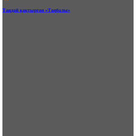
Таңдай қақтырған «Таңбалы»