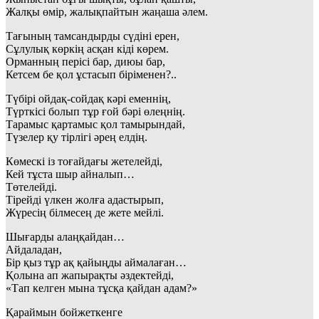
Жалқы өмір, жалықпайтын жаңаша әлем.
Тағының тамсандырды сүдіні ерен,
Сұлулық көркің асқан кіді көрем.
Орманның перісі бар, диюы бар,
Кетсем бе қол ұстасып біріменен?..
Түбірі ойдақ-сойдақ кәрі еменнің,
Түрткісі болып тұр ғой бәрі өлеңнің.
Тарамыс қартамыс қол тамырындай,
Түзелер қу тірлігі әрең елдің.
Көмескі із тоғайдағы жетелейді,
Кей тұста шыр айналып…
Төтелейді.
Тірейді үлкен жолға адастырып,
Жүресің білмесең де жете мейлі.
Шығарды алаңқайдан…
Айдаладан,
Бір қыз тұр ақ қайыңды аймалаған…
Қолына ап жапырақты әздектейді,
«Тап келген мына тұсқа қайдан адам?»
Қараймын бойжеткенге