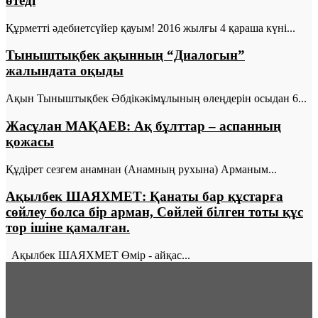
өтеді
Құрметті әдебиетсүйер қауым! 2016 жылғы 4 қараша күні...
Тыныштықбек ақынның “Диалогын”
жалындата оқыды
Ақын Тыныштықбек Әбдікәкімұлының өлеңдерін осыдан 6...
Жасұлан МАҚАЕВ: Ақ бұлттар – аспанның
қожасы
Құдірет сезгем анамнан (Анамның рухына) Арманым...
Ақылбек ШАЯХМЕТ: Қанаты бар құстарға
сөйлеу болса бір арман, Сөйлей білген тоты құс
тор ішіне қамалған.
Ақылбек ШАЯХМЕТ Өмір - айқас...