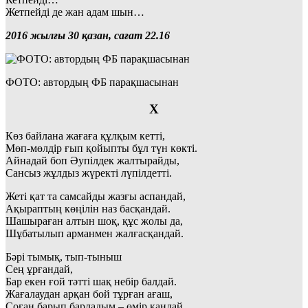
Жетпейді де жан адам шын…
2016 жылғы 30 қазан, сағат 22.16
ФОТО: автордың ФБ парақшасынан
Х
Көз байлана жағаға құлқым кетті,
Мөп-мөлдір ғып қойыпты бұл түн көкті.
Айнадай боп Әупілдек жалтырайды,
Сансыз жұлдыз жүректі лүпілдетті.
Жеті қат та самсайды жазғы аспандай,
Ақыраптың көңілін наз басқандай.
Шашыраған алтын шоқ, құс жолы да,
Шұбатылып арманмен жалғасқандай.
Бәрі тымық, тып-тыныш
Сең ұрғандай,
Бар екен ғой тәтті шақ небір балдай.
Жағалаудан арқан бой тұрған ағаш,
Соған барып барладым – өмір қандай.