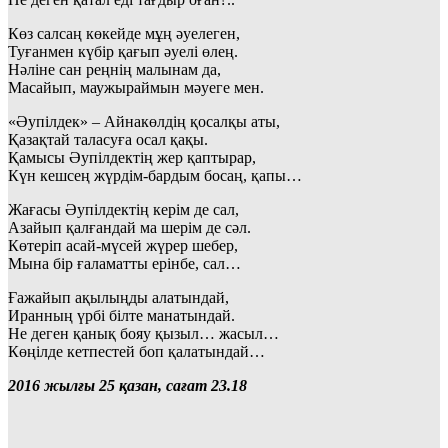
Көз салсаң көкейде мұң әуелеген,
Туғанмен күбір қағып әуелі өлең.
Нәліне сан реңнің малынам да,
Масайып, маужыраймын мәуеге мен.
«Әупілдек» – Айнакөлдің қосалқы аты,
Қазақтай таласуға осал қақы.
Қамысы Әупілдектің жер қаптырар,
Күн кешсең жүрдім-бардым босаң, қапы…
Жағасы Әупілдектің керім де сал,
Азайып қалғандай ма шерім де сәл.
Көтеріп асай-мүсей жүрер шебер,
Мына бір ғаламатты ерінбе, сал…
Ғажайып ақылыңды алатындай,
Иранның үрбі білте манатындай.
Не деген қанық бояу қызыл… жасыл…
Көңілде кетпестей боп қалатындай…
2016 жылғы 25 қазан, сағат 23.18