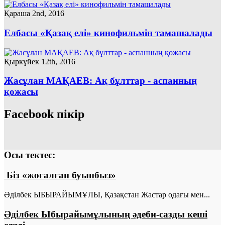
Қараша 2nd, 2016
Елбасы «Қазақ елі» кинофильмін тамашалады
Қыркүйек 12th, 2016
Жасұлан МАҚАЕВ: Ақ бұлттар - аспанның
қожасы
Facebook пікір
Осы тектес:
Біз «жоғалған буынбыз»
Әділбек ЫБЫРАЙЫМҰЛЫ, Қазақстан Жастар одағы мен...
Әділбек Ыбырайымұлының әдеби-сазды кеші