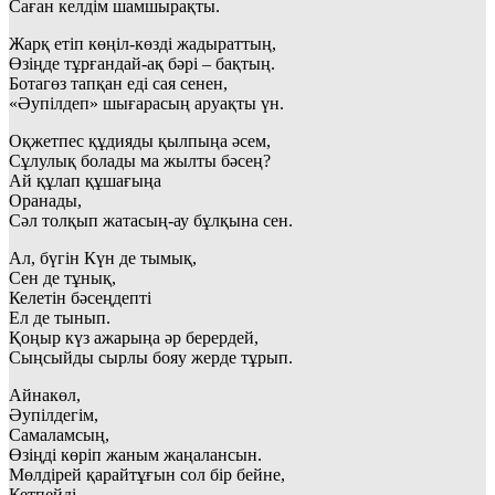
Саған келдім шамшырақты.
Жарқ етіп көңіл-көзді жадыраттың,
Өзіңде тұрғандай-ақ бәрі – бақтың.
Ботагөз тапқан еді сая сенен,
«Әупілдеп» шығарасың аруақты үн.
Оқжетпес құдияды қылпыңа әсем,
Сұлулық болады ма жылты бәсең?
Ай құлап құшағыңа
Оранады,
Сәл толқып жатасың-ау бұлқына сен.
Ал, бүгін Күн де тымық,
Сен де тұнық,
Келетін бәсеңдепті
Ел де тынып.
Қоңыр күз ажарыңа әр берердей,
Сыңсыйды сырлы бояу жерде тұрып.
Айнакөл,
Әупілдегім,
Самаламсың,
Өзіңді көріп жаным жаңалансын.
Мөлдірей қарайтұғын сол бір бейне,
Кетпейді…