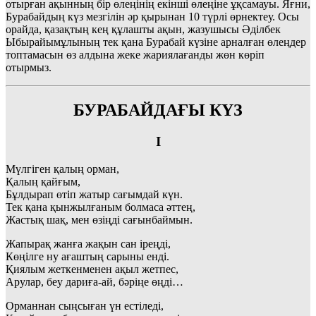
отырған ақынның бір өлеңінің екінші өлеңіне ұқсамауы. Яғни,
Бурабайдың күз мезгілін әр қырынан 10 түрлі өрнектеу. Осы
орайда, қазақтың кең құлашты ақын, жазушысы Әділбек
Ыбырайымұлының тек қана Бурабай күзіне арналған өлеңдер
топтамасын өз алдына жеке жариялағанды жөн көріп
отырмыз.
БУРАБАЙДАҒЫ КҮЗ
І
Мүлгіген қалың орман,
Қалың қайғым,
Бұлдырап өтіп жатыр сағымдай күн.
Тек қана қынжылғаным болмаса әттең,
Жастық шақ, мен өзіңді сағынбаймын.
Жапырақ жанға жақын сан іреңді,
Көңілге ну ағаштың сарыны енді.
Қиялым жеткенменен ақыл жетпес,
Арулар, беу дариға-ай, бәріңе өңді…
Орманнан сыңсыған үн естіледі,