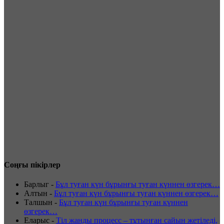
Соңғы пікірлер
Барлыг
-
Бұл туған күн бұрынғы туған күннен өзгерек…
Алтын
-
Бұл туған күн бұрынғы туған күннен өзгерек…
Талшын
-
Бұл туған күн бұрынғы туған күннен
өзгерек…
Еларыс
-
Тіл жанды процесс – тұтынған сайын жетіледі,