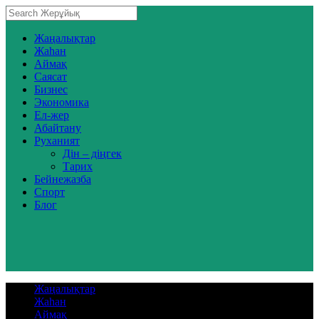
Жаңалықтар
Жаһан
Аймақ
Саясат
Бизнес
Экономика
Ел-жер
Абайтану
Руханият
Дін – діңгек
Тарих
Бейнежазба
Спорт
Блог
Жаңалықтар
Жаһан
Аймақ