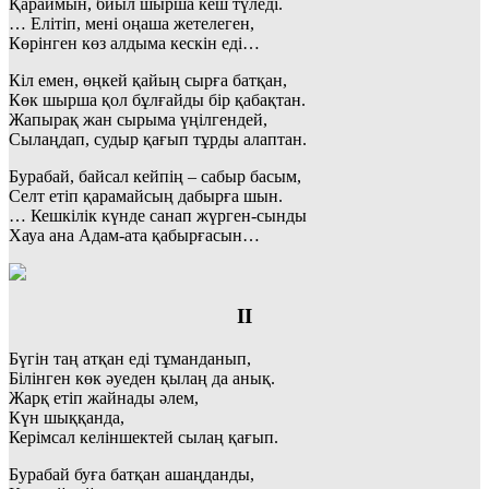
Қараймын, биыл шырша кеш түледі.
… Елітіп, мені оңаша жетелеген,
Көрінген көз алдыма кескін еді…
Кіл емен, өңкей қайың сырға батқан,
Көк шырша қол бұлғайды бір қабақтан.
Жапырақ жан сырыма үңілгендей,
Сылаңдап, судыр қағып тұрды алаптан.
Бурабай, байсал кейпің – сабыр басым,
Селт етіп қарамайсың дабырға шын.
… Кешкілік күнде санап жүрген-сынды
Хауа ана Адам-ата қабырғасын…
ІІ
Бүгін таң атқан еді тұманданып,
Білінген көк әуеден қылаң да анық.
Жарқ етіп жайнады әлем,
Күн шыққанда,
Керімсал келіншектей сылаң қағып.
Бурабай буға батқан ашаңданды,