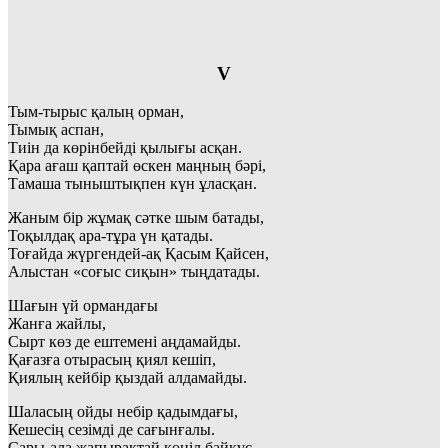
V
Тым-тырыс қалың орман,
Тымық аспан,
Тиін да көрінбейді қылығы асқан.
Қара ағаш қаптай өскен маңның бәрі,
Тамаша тыныштықпен күн ұласқан.
Жаным бір жұмақ сәтке шым батады,
Тоқылдақ ара-тұра үн қатады.
Тоғайда жүргендей-ақ Қасым Қайсен,
Алыстан «соғыс сиқын» тыңдатады.
Шағын үй ормандағы
Жанға жайлы,
Сырт көз де ештемені аңдамайды.
Қағазға отырасың қиял кешіп,
Қиялың кейбір қыздай алдамайды.
Шаласың ойды небір қадымдағы,
Кешесің сезімді де сағынғалы.
Сары-ала жапырақтай көңіл байқұс,