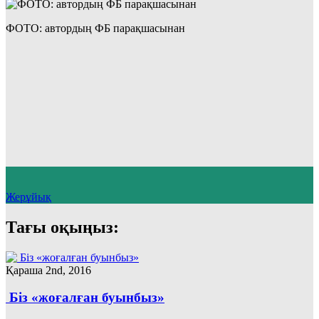
ФОТО: автордың ФБ парақшасынан
Жерұйық
Тағы оқыңыз:
Қараша 2nd, 2016
Біз «жоғалған буынбыз»