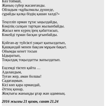
Көз тоймай,
Жаның сүйер жасанғанды.
Ойладым «құбылмалы дүниеде,
сұрайды қалқа біздің қашан халді?»
Теңселіп орман тұтас ыңылдайды,
Көңілің салқын тартқан жылынбайды.
Жасыл мен күрең ірең қабаттасып,
Көкейді тұман басқан ұғынбайды.
Қойған-ау түйсікті уақыт қыпылдатып,
Қашқандай менен бақсам мұқым бақыт.
Ойымды кенет тосын
Ыдыратып,
Тоқылдақ тоқылдатты зыпылдатып.
Еңсемді тіктеп қайта …
Адаландым,
Туған жер, аман болшы!
Садағаңмын.
Кісі көп қара ормандай,
Әттең қинар,
Жоқтығы жаныңды ұғар жан адамның.
2016 жылғы 21 қазан, сағат 21.24