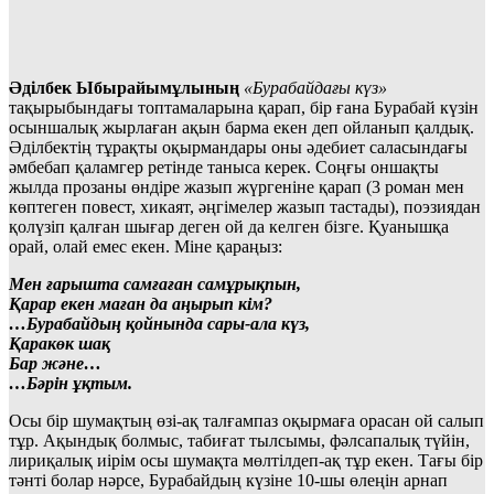
Әділбек Ыбырайымұлының
«Бурабайдағы күз»
тақырыбындағы топтамаларына қарап, бір ғана Бурабай күзін
осыншалық жырлаған ақын барма екен деп ойланып қалдық.
Әділбектің тұрақты оқырмандары оны әдебиет саласындағы
әмбебап қаламгер ретінде таныса керек. Соңғы оншақты
жылда прозаны өндіре жазып жүргеніне қарап (3 роман мен
көптеген повест, хикаят, әңгімелер жазып тастады), поэзиядан
қолүзіп қалған шығар деген ой да келген бізге. Қуанышқа
орай, олай емес екен. Міне қараңыз:
Мен ғарышта самғаған самұрықпын,
Қарар екен маған да аңырып кім?
…Бурабайдың қойнында сары-ала күз,
Қаракөк шақ
Бар және…
…Бәрін ұқтым.
Осы бір шумақтың өзі-ақ талғампаз оқырмаға орасан ой салып
тұр. Ақындық болмыс, табиғат тылсымы, фәлсапалық түйін,
лириқалық иірім осы шумақта мөлтілдеп-ақ тұр екен. Тағы бір
тәнті болар нәрсе, Бурабайдың күзіне 10-шы өлеңін арнап