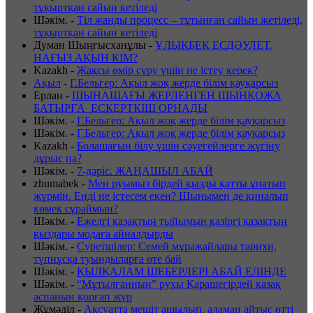
тұқыртқан сайын кетіледі
Шәкім.
-
Тіл жанды процесс – тұтынған сайын жетіледі,
тұқыртқан сайын кетіледі
Думан Шыңғысханұлы
-
ҰЛЫҚБЕК ЕСДӘУЛЕТ.
НАҒЫЗ АҚЫН КІМ?
Kazakh
-
Жақсы өмір сүру үшін не істеу керек?
Ақыл
-
Г.Бельгер: Ақыл жоқ жерде білім қауқарсыз
Ерлан
-
ШЫНАШАҒЫ ЖЕРЛЕНГЕН ШЫНҚОЖА
БАТЫРҒА ЕСКЕРТКІШ ОРНАДЫ
Шәкім.
-
Г.Бельгер: Ақыл жоқ жерде білім қауқарсыз
Шәкім.
-
Г.Бельгер: Ақыл жоқ жерде білім қауқарсыз
Kazakh
-
Болашағын білу үшін сәуегейлерге жүгіну
дұрыс па?
Шәкім.
-
7-дәріс. ЖАҢАШЫЛ АБАЙ
zhumabek
-
Мен руымыз бірдей қызды қатты ұнатып
жүрмін. Енді не істесем екен? Шынымен де қиналып
көмек сұраймын?
Шәкім.
-
Ежелгі қазақтың тыйымын қазіргі қазақтың
қыздары модаға айналдырды
Шәкім.
-
Суретшілер: Семей мұражайлары тарихи,
түпнұсқа туындыларға өте бай
Шәкім.
-
ҚЫЛҚАЛАМ ШЕБЕРЛЕРІ АБАЙ ЕЛІНДЕ
Шәкім.
-
“Мұтылғанның” рухы Қарашегірдей қазақ
аспанын қорғап жүр
Жұмәділ
-
Ақсуатта мешіт ашылып, аламан айтыс өтті