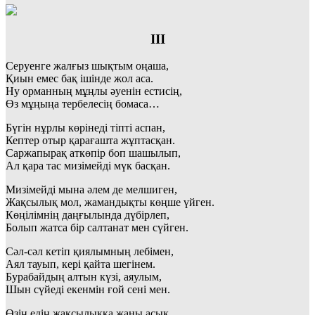
ІІІ
Серуенге жалғыз шықтым оңаша,
Қиын емес бақ ішінде жол аса.
Ну орманның мұңлы әуенін естисің,
Өз мұңыңа тербелесің бомаса…
Бүгін нұрлы көрінеді тіпті аспан,
Кептер отыр қарағашта жұптасқан.
Саржапырақ аткөпір боп шашылып,
Ал қара тас мизімейді мүк басқан.
Мизімейді мына әлем де мелшиген,
Жақсылық мол, жамандықты көңше үйген.
Көңілімнің даңғылында дүбірлеп,
Болып жатса бір салтанат мен сүйген.
Сәл-сәл кетіп қиялымның лебімен,
Аял тауып, кері қайта шегінем.
Бурабайдың алтын күзі, аяулым,
Шын сүйеді екенмін ғой сені мен.
Өзің едің жақсылыққа жаны асық,