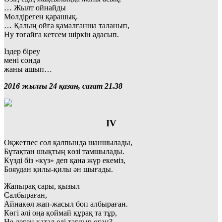
… Жылт ойнайды
Мөлдіреген қарашық.
… Қалың ойға қамалғанша таланып,
Ну тоғайға кетсем шіркін адасып.
Іздер біреу
мені сонда
жаны ашып…
2016 жылғы 24 қазан, сағат 21.38
IV
Оқжетпес сол қалпында шаншылады,
Бұтақтан шықтың көзі тамшылады.
Күзді біз «күз» деп қана жүр екеміз,
Бояудан қилы-қилы ән шығады.
Жапырақ сары, қызыл
Салбыраған,
Айнакөл жап-жасыл боп албыраған.
Көгі әлі оңа қоймай құрақ та тұр,
Не деген қатал еді тағдыр оған?..