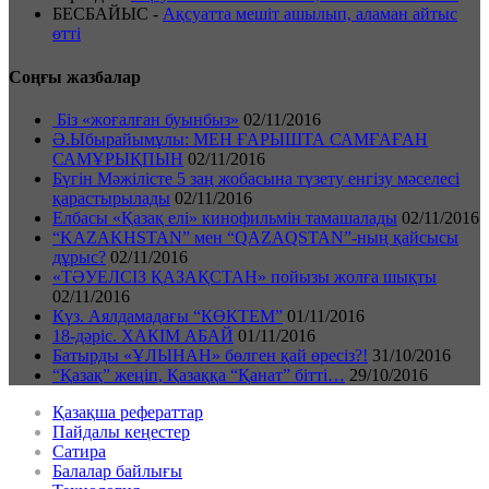
БЕСБАЙЫС
-
Ақсуатта мешіт ашылып, аламан айтыс
өтті
Соңғы жазбалар
Біз «жоғалған буынбыз»
02/11/2016
Ә.Ыбырайымұлы: МЕН ҒАРЫШТА САМҒАҒАН
САМҰРЫҚПЫН
02/11/2016
Бүгін Мәжілісте 5 заң жобасына түзету енгізу мәселесі
қарастырылады
02/11/2016
Елбасы «Қазақ елі» кинофильмін тамашалады
02/11/2016
“KAZAKHSTAN” мен “QAZAQSTAN”-ның қайсысы
дұрыс?
02/11/2016
«ТӘУЕЛСІЗ ҚАЗАҚСТАН» пойызы жолға шықты
02/11/2016
Күз. Аялдамадағы “КӨКТЕМ”
01/11/2016
18-дәріс. ХАКІМ АБАЙ
01/11/2016
Батырды «ҰЛЫНАН» бөлген қай өресіз?!
31/10/2016
“Қазақ” жеңіп, Қазаққа “Қанат” бітті…
29/10/2016
Қазақша рефераттар
Пайдалы кеңестер
Сатира
Балалар байлығы