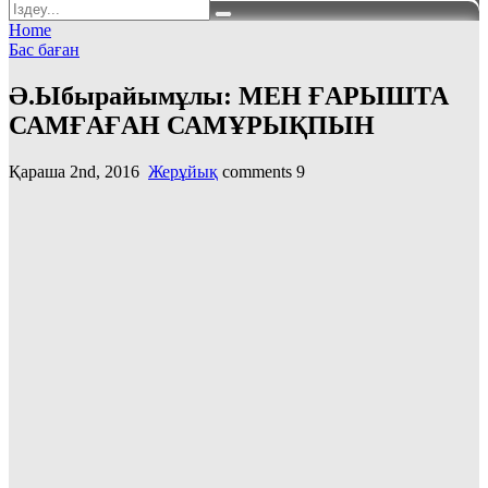
Home
Бас баған
Ә.Ыбырайымұлы: МЕН ҒАРЫШТА
САМҒАҒАН САМҰРЫҚПЫН
Қараша 2nd, 2016
Жерұйық
comments
9