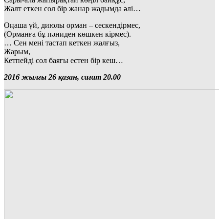
Жалт еткен сол бір жанар жадымда әлі…
Оңаша үй, диюлы орман – сескендірмес,
(Орманға бұ пәниден көшкен кірмес).
… Сен мені тастап кеткен жалғыз,
Жарым,
Кетпейді сол баяғы естен бір кеш…
2016 жылғы 26 қазан, сағат 20.00