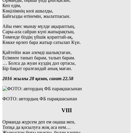
Орманды, оңаша үйді ұнатқасын,
Кеп едім,
Көңілімнің көзі ашылды,
Байғызды өтінемін, жылатпасын.
Айы емес мынау мүлде ақыраптың,
Сары-ала сайран күні жапырақтың.
Төменде біздің үйшік қораптай-ақ,
Көкке өрлеп бара жатыр сатылап Күн.
Қайтейін жан әлемді шалықтаған,
Есімнен танып барам, талып барам.
… Болса да жуан күздің дәл ортасы,
Бір бақыт оралғандай анық маған.
2016 жылғы 28 қазан, сағат 22.58
ФОТО: автордың ФБ парақшасынан
VІІІ
Орманда жүрсем деп ем оңаша мен,
Топқа да қосылуға жоқ аса нем…
Жыныстан бұғы шықты, бұлан қашты,