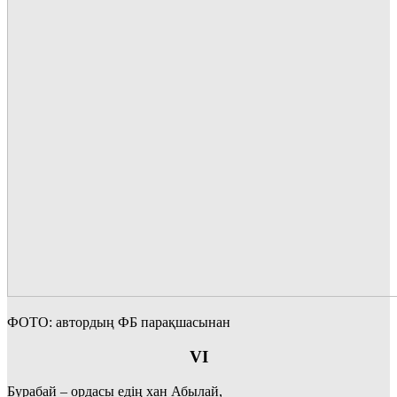
ФОТО: автордың ФБ парақшасынан
VІ
Бурабай – ордасы едің хан Абылай,