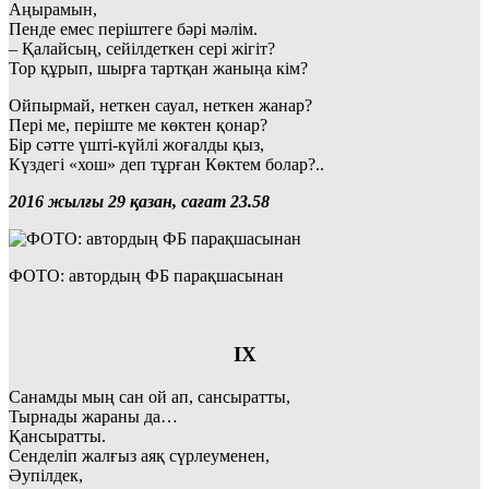
Аңырамын,
Пенде емес періштеге бәрі мәлім.
– Қалайсың, сейілдеткен сері жігіт?
Тор құрып, шырға тартқан жаныңа кім?
Ойпырмай, неткен сауал, неткен жанар?
Пері ме, періште ме көктен қонар?
Бір сәтте үшті-күйлі жоғалды қыз,
Күздегі «хош» деп тұрған Көктем болар?..
2016 жылғы 29 қазан, сағат 23.58
ФОТО: автордың ФБ парақшасынан
ІХ
Санамды мың сан ой ап, сансыратты,
Тырнады жараны да…
Қансыратты.
Сенделіп жалғыз аяқ сүрлеуменен,
Әупілдек,