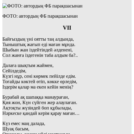
ФОТО: автордың ФБ парақшасынан
VІІ
Байғыздың үні оятты таң алдында,
Тыныштық жағып еді маған мұнда.
Шыбын жан іздейтіндей әлденені,
Сол жанға іздегенін таба алдым ба?..
Далаға шықтым жаймен,
Сейілдедім,
Күзгі нұр, сені көрмек пейілде едім.
Тоғайды көктей өтіп, көкке өрледім,
Іздерім қалар ма екен кейін менің?
Бурабай ақ шапаққа манаураған,
Қия жон, Күн сүйген жер алаулаған.
Ақтоқты жүзіндей боп құбылады,
Нәркеске қандай керім қарау маған…
Күз емес маң далада,
Шуақ басым,