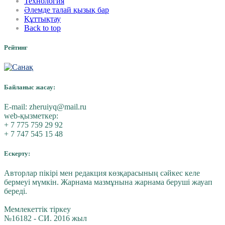
Технология
Әлемде талай қызық бар
Құттықтау
Back to top
Рейтинг
Байланыс жасау:
E-mail:
zheruiyq@mail.ru
web-қызметкер:
+ 7 775 759 29 92
+ 7 747 545 15 48
Ескерту:
Авторлар пікірі мен редакция көзқарасының сәйкес келе
бермеуі мүмкін. Жарнама мазмұнына жарнама беруші жауап
береді.
Мемлекеттік тіркеу
№16182 - СИ. 2016 жыл