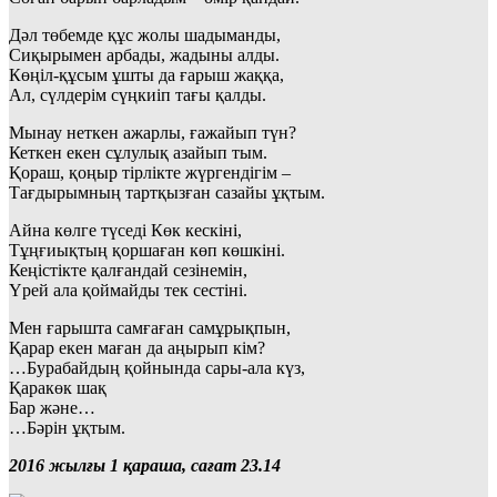
Дәл төбемде құс жолы шадыманды,
Сиқырымен арбады, жадыны алды.
Көңіл-құсым ұшты да ғарыш жаққа,
Ал, сүлдерім сүңкиіп тағы қалды.
Мынау неткен ажарлы, ғажайып түн?
Кеткен екен сұлулық азайып тым.
Қораш, қоңыр тірлікте жүргендігім –
Тағдырымның тартқызған сазайы ұқтым.
Айна көлге түседі Көк кескіні,
Тұңғиықтың қоршаған көп көшкіні.
Кеңістікте қалғандай сезінемін,
Үрей ала қоймайды тек сестіні.
Мен ғарышта самғаған самұрықпын,
Қарар екен маған да аңырып кім?
…Бурабайдың қойнында сары-ала күз,
Қаракөк шақ
Бар және…
…Бәрін ұқтым.
2016 жылғы 1 қараша, сағат 23.14