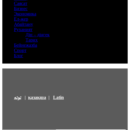
Саясат
Бизнес
Экономика
Ел-жер
Абайтану
Руханият
Дін – діңгек
Тарих
Бейнежазба
Спорт
Блог
توتە
|
қазақша
|
Latin