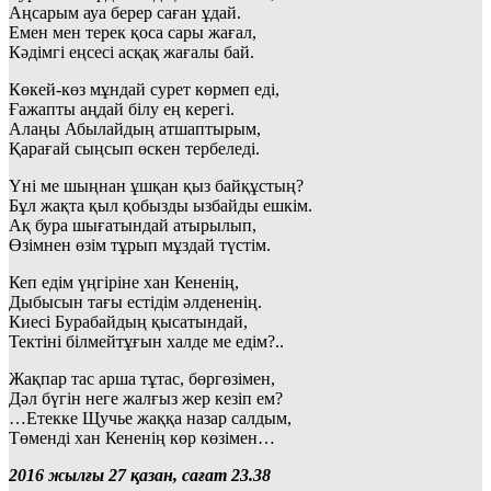
Аңсарым ауа берер саған ұдай.
Емен мен терек қоса сары жағал,
Кәдімгі еңсесі асқақ жағалы бай.
Көкей-көз мұндай сурет көрмеп еді,
Ғажапты аңдай білу ең керегі.
Алаңы Абылайдың атшаптырым,
Қарағай сыңсып өскен тербеледі.
Үні ме шыңнан ұшқан қыз байқұстың?
Бұл жақта қыл қобызды ызбайды ешкім.
Ақ бура шығатындай атырылып,
Өзімнен өзім тұрып мұздай түстім.
Кеп едім үңгіріне хан Кененің,
Дыбысын тағы естідім әлдененің.
Киесі Бурабайдың қысатындай,
Тектіні білмейтұғын халде ме едім?..
Жақпар тас арша тұтас, бөргөзімен,
Дәл бүгін неге жалғыз жер кезіп ем?
…Етекке Щучье жаққа назар салдым,
Төменді хан Кененің көр көзімен…
2016 жылғы 27 қазан, сағат 23.38