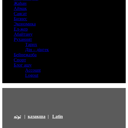
Жаһан
Аймақ
Саясат
Бизнес
Экономика
Ел-жер
Абайтану
Руханият
Тарих
Дін – діңгек
Бейнежазба
Спорт
Блог ашу
Account
Logout
توتە
|
қазақша
|
Latin