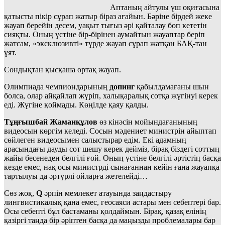
Аптаның айтулы үш оқиғасына
қатысты пікір сұрап жатыр біраз ағайын. Бәріне бірдей жеке
жауап берейін десем, уақыт тығыз әрі қайталау боп кететін
сияқты. Оның үстіне бір-бірінен аумайтын жауаптар беріп
жатсам, «эксклюзивті» түрде жауап сұрап жатқан БАҚ-тан
ұят.
Сондықтан қысқаша ортақ жауап.
Олимпиада чемпиондарының
допинг
қабылдамағаны шын
болса, олар айқайлап жүріп, халықаралық сотқа жүгінуі керек
еді. Жүгіне қоймады. Көңілде қаяу қалды.
Тұңғышбай Жаманқұлов
өз кінәсін мойындағанының
видеосын көргім келеді. Сосын мәдениет министрін айыптап
сөйлеген видеосымен салыстырар едім. Екі адамның
арасындағы дауды сот шешу керек дейміз, бірақ біздегі соттың
жайы бесенеден белгілі ғой. Оның үстіне белгілі әртістің басқа
кезде емес, нақ осы министрді сынағаннан кейін ғана жауапқа
тартылуы да әртүрлі ойларға жетелейді…
Сөз жоқ,
Q
әрпін мемлекет атауында заңдастыру
лингвистикалық қана емес, геосаяси астары мен себептері бар.
Осы себепті бұл бастаманы қолдаймын. Бірақ, қазақ елінің
қазіргі таңда бір әріптен басқа да маңызды проблемалары бар