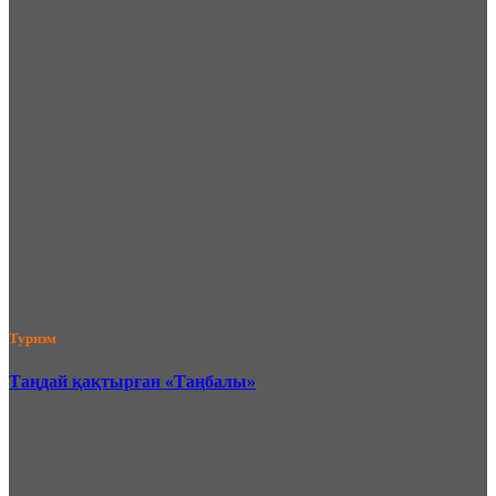
Туризм
Таңдай қақтырған «Таңбалы»