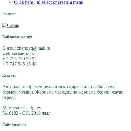
Click here - to select or create a menu
Рейтинг
Байланыс жасау:
E-mail:
zheruiyq@mail.ru
web-қызметкер:
+ 7 775 759 29 92
+ 7 747 545 15 48
Ескерту:
Авторлар пікірі мен редакция көзқарасының сәйкес келе
бермеуі мүмкін. Жарнама мазмұнына жарнама беруші жауап
береді.
Мемлекеттік тіркеу
№16182 - СИ. 2016 жыл
Сайт дизайны: