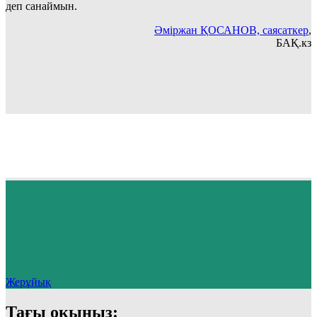
деп санаймын.
Әміржан ҚОСАНОВ, саясаткер
,
БАҚ.кз
Жерұйық
Тағы оқыңыз: