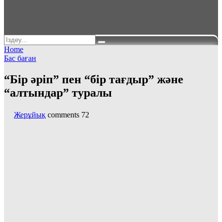
Home
Бас баған
“Бір әріп” пен “бір тағдыр” және
“алтындар” туралы
Жерұйық
comments
72