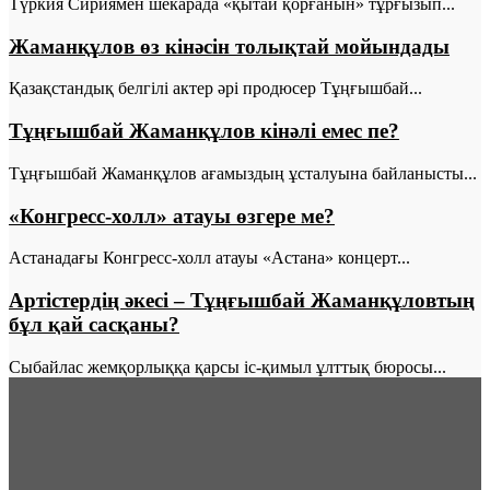
Түркия Сириямен шекарада «қытай қорғанын» тұрғызып...
Жаманқұлов өз кінәсін толықтай мойындады
Қазақстандық белгілі актер әрі продюсер Тұңғышбай...
Тұңғышбай Жаманқұлов кінәлі емес пе?
Тұңғышбай Жаманқұлов ағамыздың ұсталуына байланысты...
«Конгресс-холл» атауы өзгере ме?
Астанадағы Конгресс-холл атауы «Астана» концерт...
Артістердің әкесі – Тұңғышбай Жаманқұловтың
бұл қай сасқаны?
Сыбайлас жемқорлыққа қарсы іс-қимыл ұлттық бюросы...