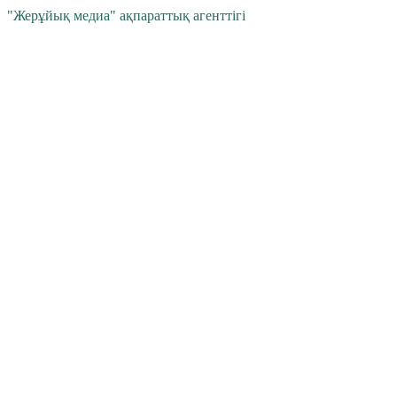
"Жерұйық медиа" ақпараттық агенттігі