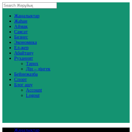
Жаңалықтар
Жаһан
Аймақ
Саясат
Бизнес
Экономика
Ел-жер
Абайтану
Руханият
Тарих
Дін – діңгек
Бейнежазба
Спорт
Блог ашу
Account
Logout
Жаңалықтар