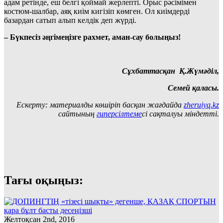
адам ретінде, еш белгі қоймай жерлепті. Орыс рәсімімен
костюм-шалбар, аяқ киім кигізіп көмген. Ол киімдерді
базардан сатып алып келдік деп жүрді.
– Бүкпесіз әңгімеңізге рахмет, аман-сау болыңыз!
Сұхбаттасқан Қ.Жүмәділ,
Семей қаласы.
Ескерту: материалды көшіріп басқан жағдайда
zheruiyq.kz
сайтының
гиперсілтеме
сі сақталуы міндетті.
Тағы оқыңыз:
Желтоқсан 2nd, 2016