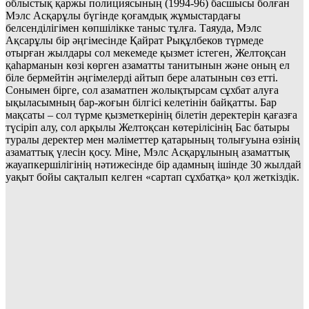
облыстық қаржы полициясының (1994-96) басшысы болған
Мэлс Асқарұлы бүгінде қоғамдық жұмыстардағы
белсенділігімен көпшілікке таныс тұлға. Таяуда, Мэлс
Ақсарұлы бір әңгімесінде Қайрат Рықұлбеков түрмеде
отырған жылдары сол мекемеде қызмет істеген, Желтоқсан
қаһарманын көзі көрген азаматты танитынын және оның ел
біле бермейтін әңгімелерді айтып бере алатынын сөз етті.
Сонымен бірге, сол азаматпен жолықтырсам сұхбат алуға
ықыласымның бар-жоғын білгісі келетінін байқатты. Бар
мақсаты – сол түрме қызметкерінің білетін деректерін қағазға
түсіріп алу, сол арқылы Желтоқсан көтерілісінің Бас батыры
туралы деректер мен мәліметтер қатарының толығуына өзінің
азаматтық үлесін қосу. Міне, Мэлс Асқарұлының азаматтық
жауапкершілігінің нәтижесінде бір адамның ішінде 30 жылдай
уақыт бойы сақталып келген «сартап сұхбатқа» қол жеткіздік.