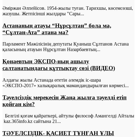
Әміржан Әлпейісов. 1954-жылы туған. Тарихшы, көсемсөзші,
жазушы. Жетпісінші жылдары "Сары...
Астананың атауы “Нұрсұлтан” бола ма,
“Сұлтан-Ата” атана ма?
Парламент Мәжілісінің депутаты Қуаныш Сұлтанов Астана
қаласының атауын Нұрсұлтан Назарбаевтың...
Қонаевтың ЭКСПО-ның ашылу
салтанатындағы құттықтау сөзі (ВИДЕО)
Алдағы жылы Астанада өтетін әлемдік іс-шара
«ЭКСПО-2017» халықаралық мамандандырылған көрмесі...
Тәуелсіздік мерекесін Жаңа жылға тәуелді етіп
қойған кім?
Белгілі қоғам қайраткері, айтулы философ Амангелді Айталы
kaz.365info.kz сайтына 21...
ТӘУЕЛСІЗДІК- ҚАСИЕТ ТҰНҒАН ҰЛЫ