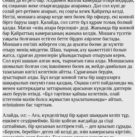
Оның да өз реті бар. Алдымен жалпы камерада отырғандарды,
ең соңынан жеке отырғандарды апарамыз. Дәл сол күні де
солай рет-ретімен апарып, ең соңғы кезек Қайратқа келді.
Негізі, моншаға апарар кезде мен бөлек бір офицер, екі конвой
бірге баруы шарт. Қалайда, сол сәтте бұл құрам толық болмай
қалды. Маған «өзің апара берсеңші» деді. Жанымда бір конвой
бар Қайраттың камерасының жанына келдік. Мошаға түсетін
уақыты болғанын естіген бетте бірден әзірлене бастады.
Моншаға енгізіп жіберген соң да ауызғы бөлме де күзетіп
отыру менің міндетім. Шаш, тырнақ алу қыжеттілігі болып
жатса, сұраған дүниелерін ұйымдастырып отыруым керек.
Сол күні шашын алған жоқ, тырнағын ғана алды. Моншасына
шомылып болған соң ішкиімнен бөлек ақ жейде-дамбалын да
тазасынан кигісі келетінін айтты. Сұрағанын бердім,
ауыстырып алды. Бұл кезде конвой тағы бір шаруаларға
шақырылып екеуміз ғана қалдық. Оңаша сәтті пайдаланды ма,
менен каптеркадағы заттарының арасынан күнделік дәптерін
әкеп беруін өтінді. «Бұл тәртіпке қайшы келетінін, олай
істегенім мәлім болса жұмыстан қуылатынымды» айтып,
өтінішінен бас тарттым.
Алайда, ол: – Аға, күнделігімді бір қарап шыққым келіп тұр,
ешкімге сездірмеймін. Біліп қойған жағдайда да сізді
сатпаймын, бір қисынын келтірем ғой, – деп қиылып сұрады.
«Берсем, берейін» деген ой келді де, өзін камерасына кіргізіп,