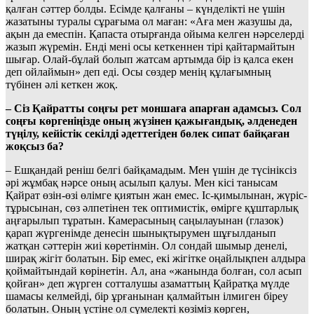
қалған сәттер болды. Есімде қалғаны – күнделікті не үшін
жазатыны туралы сұрағыма ол маған: «Аға мен жазушы да,
ақын да емеспін. Қапаста отырғанда ойыма келген нәрселерді
жазып жүремін. Енді мені осы кеткеннен тірі қайтармайтын
шығар. Олай-бұлай болып жатсам артымда бір із қалса екен
деп ойлаймын» деп еді. Осы сөздер менің құлағымның
түбінен әлі кеткен жоқ.
– Сіз Қайратты соңғы рет моншаға апарған адамсыз. Сол
соңғы көргеніңізде оның жүзінен қажығандық, әлденеден
түңілу, кейістік секілді әдеттегіден бөлек сипат байқаған
жоқсыз ба?
– Ешқандай реніш белгі байқамадым. Мен үшін де түсініксіз
әрі жұмбақ нәрсе оның асылып қалуы. Мен кісі танысам
Қайрат өзін-өзі өлімге қиятын жан емес. Іс-қимылынан, жүріс-
тұрысынан, сөз әлпетінен тек оптимистік, өмірге құштарлық
аңғарылып тұратын. Камерасының саңылауынан (глазок)
қарап жүргенімде денесін шынықтырумен шұғылданып
жатқан сәттерін жиі көретінмін. Ол сондай шымыр денелі,
ширақ жігіт болатын. Бір емес, екі жігітке оңайлықпен алдыра
қоймайтындай көрінетін. Ал, ана «жанында болған, сол асып
қойған» деп жүрген сотталушы азаматтың Қайратқа мүлде
шамасы келмейді, бір ұрғанынан қалмайтын ілмиген біреу
болатын. Оның үстіне ол сүмелекті көзіміз көрген,