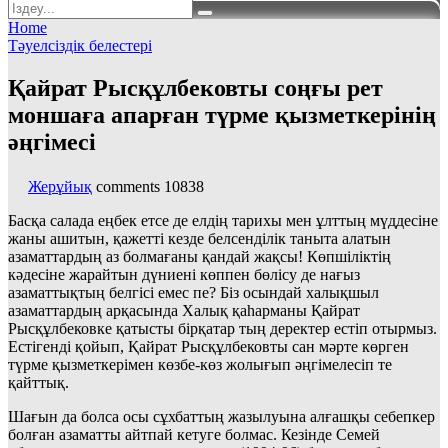
Home
Тәуелсіздік белестері
Қайрат Рысқұлбековты соңғы рет
моншаға апарған түрме қызметкерінің
әңгімесі
Жерұйық
comments
10838
Басқа салада еңбек етсе де елдің тарихы мен ұлттың мүддесіне
жаны ашитын, қажетті кезде белсенділік таныта алатын
азаматтардың аз болмағаны қандай жақсы! Көпшіліктің
кәдесіне жарайтын дүниені көппен бөлісу де нағыз
азаматтықтың белгісі емес пе? Біз осындай халықшыл
азаматтардың арқасында Халық қаһарманы Қайрат
Рысқұлбековке қатысты бірқатар тың деректер естіп отырмыз.
Естігенді қойып, Қайрат Рысқұлбековты сан мәрте көрген
түрме қызметкерімен көзбе-көз жолығып әңгімелесіп те
қайттық.
Шағын да болса осы сұхбаттың жазылуына алғашқы себепкер
болған азаматты айтпай кетуге болмас. Кезінде Семей