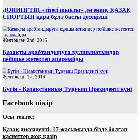
ДОПИНГТІҢ «тізесі шықты» дегенше, ҚАЗАҚ
СПОРТЫН қара бұлт басты десеңізші
Желтоқсан 2nd, 2016
Қазақты арабтандыруға құлшынатындар
пейiшке жетектеп апармайды
Желтоқсан 1st, 2016
Бүгін - Қазақстанның Тұңғыш Президенті күні
Facebook пікір
Осы тектес:
Қазақ диссиденті: 17 жасымызда бізде болған
қасиеттер жоқ қазір