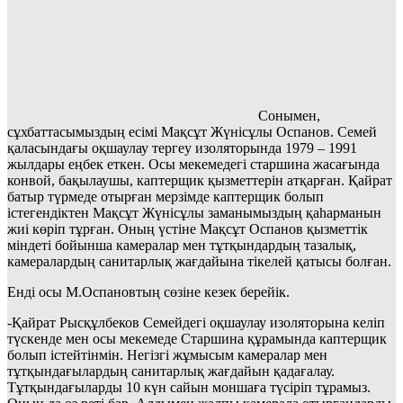
Сонымен,
сұхбаттасымыздың есімі Мақсұт Жүнісұлы Оспанов. Семей
қаласындағы оқшаулау тергеу изоляторында 1979 – 1991
жылдары еңбек еткен. Осы мекемедегі старшина жасағында
конвой, бақылаушы, каптерщик қызметтерін атқарған. Қайрат
батыр түрмеде отырған мерзімде каптерщик болып
істегендіктен Мақсұт Жүнісұлы заманымыздың қаһарманын
жиі көріп тұрған. Оның үстіне Мақсұт Оспанов қызметтік
міндеті бойынша камералар мен тұтқындардың тазалық,
камералардың санитарлық жағдайына тікелей қатысы болған.
Енді осы М.Оспановтың сөзіне кезек берейік.
-Қайрат Рысқұлбеков Семейдегі оқшаулау изоляторына келіп
түскенде мен осы мекемеде Старшина құрамында каптерщик
болып істейтінмін. Негізгі жұмысым камералар мен
тұтқындағылардың санитарлық жағдайын қадағалау.
Тұтқындағыларды 10 күн сайын моншаға түсіріп тұрамыз.