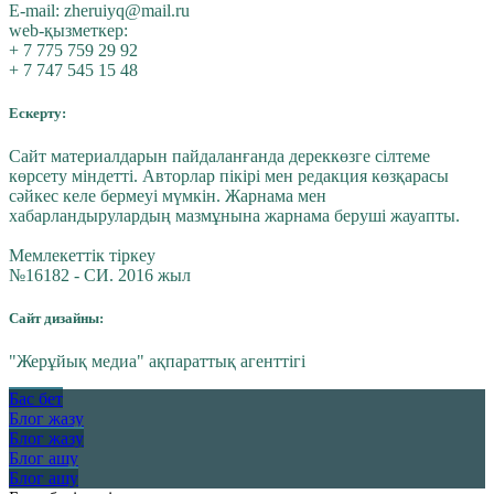
E-mail:
zheruiyq@mail.ru
web-қызметкер:
+ 7 775 759 29 92
+ 7 747 545 15 48
Ескерту:
Сайт материалдарын пайдаланғанда дереккөзге сілтеме
көрсету міндетті. Авторлар пікірі мен редакция көзқарасы
сәйкес келе бермеуі мүмкін. Жарнама мен
хабарландырулардың мазмұнына жарнама беруші жауапты.
Мемлекеттік тіркеу
№16182 - СИ. 2016 жыл
Сайт дизайны:
"Жерұйық медиа" ақпараттық агенттігі
Бас бет
Блог жазу
Блог жазу
Блог ашу
Блог ашу