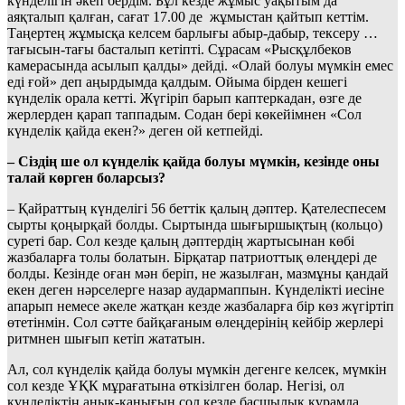
күнделігін әкеп бердім. Бұл кезде жұмыс уақытым да
аяқталып қалған, сағат 17.00 де жұмыстан қайтып кеттім.
Таңертең жұмысқа келсем барлығы абыр-дабыр, тексеру …
тағысын-тағы басталып кетіпті. Сұрасам «Рысқұлбеков
камерасында асылып қалды» дейді. «Олай болуы мүмкін емес
еді ғой» деп аңырдымда қалдым. Ойыма бірден кешегі
күнделік орала кетті. Жүгіріп барып каптеркадан, өзге де
жерлерден қарап таппадым. Содан бері көкейімнен «Сол
күнделік қайда екен?» деген ой кетпейді.
– Сіздің ше ол күнделік қайда болуы мүмкін, кезінде оны
талай көрген боларсыз?
– Қайраттың күнделігі 56 беттік қалың дәптер. Қателеспесем
сырты қоңырқай болды. Сыртында шығыршықтың (кольцо)
суреті бар. Сол кезде қалың дәптердің жартысынан көбі
жазбаларға толы болатын. Бірқатар патриоттық өлеңдері де
болды. Кезінде оған мән беріп, не жазылған, мазмұны қандай
екен деген нәрселерге назар аудармаппын. Күнделікті иесіне
апарып немесе әкеле жатқан кезде жазбаларға бір көз жүгіртіп
өтетінмін. Сол сәтте байқағаным өлеңдерінің кейбір жерлері
ритмнен шығып кетіп жататын.
Ал, сол күнделік қайда болуы мүмкін дегенге келсек, мүмкін
сол кезде ҰҚК мұрағатына өткізілген болар. Негізі, ол
күнделіктің анық-қанығын сол кезде басшылық құрамда