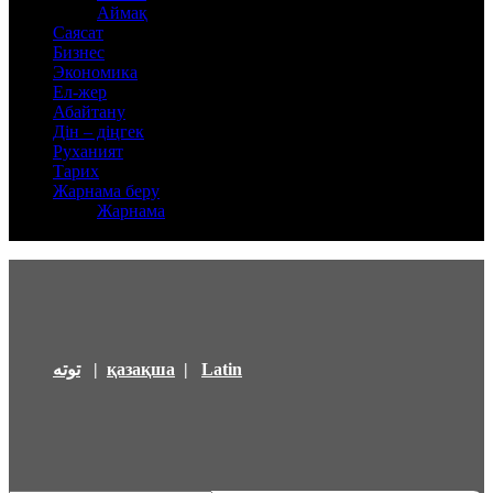
Аймақ
Саясат
Бизнес
Экономика
Ел-жер
Абайтану
Дін – діңгек
Руханият
Тарих
Жарнама беру
Жарнама
توتە
|
қазақша
|
Latin