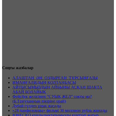
Соңғы жазбалар
АЛАШТАН ӘН ОЗДЫРҒАН ТҰРСЫНҒАЗЫ
ИМАНҒАЛИДЫҢ ҚОЛТАҢБАСЫ
АЙТЫСЫМЫЗДЫҢ АЙБЫНЫ АСҚАН ШАҚТА
АБАЙ БОЛАЙЫҚ
Фейсбук желісінен “СУЫҚ ЖЕЛ” соқты ма?
(Б.Тілеуханның пікіріне орай)
Дубай гүлден ұшақ жасады
«28 панфиловшы» фильмі 30 миллион рубль жинады
ЮНЕСКО құндылықтарымызды құнттап жатыр