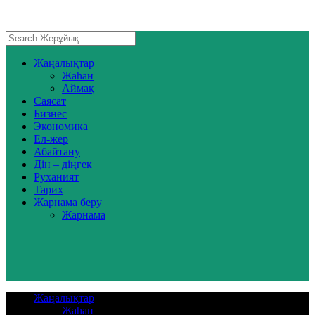
Жаңалықтар
Жаһан
Аймақ
Саясат
Бизнес
Экономика
Ел-жер
Абайтану
Дін – діңгек
Руханият
Тарих
Жарнама беру
Жарнама
Жаңалықтар
Жаһан