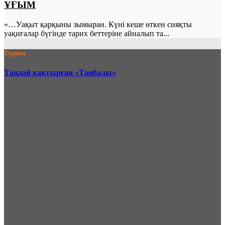
ҰҒЫМ
«…Уақыт қарқыны зымыран. Күні кеше өткен сияқты
уақиғалар бүгінде тарих беттеріне айналып та...
Туризм
Таңдай қақтырған «Таңбалы»