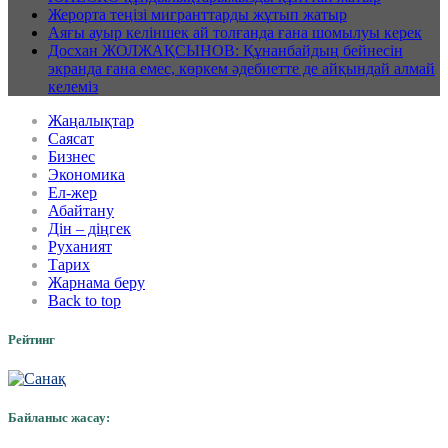
Жерорта теңізі мигранттарды жұтып жатыр
Аяғы ауыр келіншек ай толғанда ғана шомылуы керек
Досхан ЖОЛЖАҚСЫНОВ: Құнанбайдың бейнесін
экранда ғана емес, көркем әдебиетте де айқындай алмай
келеміз
Жаңалықтар
Саясат
Бизнес
Экономика
Ел-жер
Абайтану
Дін – діңгек
Руханият
Тарих
Жарнама беру
Back to top
Рейтинг
Байланыс жасау: