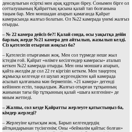
денсаулығын есірткі мен арақ құртқан біреу. Сонымен бірге ол
сотталушының Қайраттың қасына қалай тап болғанына
таңым бар. Мен моншадан апарып қамағанда Қайрат
камерасында жалғыз болатын. Ол №22 камерада үнемі жалғыз
отырды.
– № 22 камера дейсіз бе?! Қалай сонда, осы уақытқа дейін
барлық жерде №21 камера деп айтылып, жазылып келді.
Сіз қателесіп отырған жоқсыз ба?
– Қателесіп отырғамын жоқ. Мен сол түрмеде неше жыл
істедім ғой. Қайрат «өлімге кесілгендер камерасы» аталып
кеткен №22 камерада отырды. Мен оны моншаға апарып,
қайта әкелдім де сол 22 ге кіргізіп кеткем. Мен таңертең
жұмысқа келгенде ел шулап жүргендіктен қай камерада
асылып қалғанына мән бермеппін. «21 камера» дегенді
кейіннен естіп, таңқалдым. Жалғыз отырған тұтқынның
жанынан тағы бір тұтқынның қалай «шыға келгеніне» де
миым жетпеді.
– Жалпы, сол кезде Қайратты жерлеуге қатыстыңыз ба,
кімдер жерледі?
– Жерлеуіне қатысқам жоқ. Барып келгендердің
айтқандарынан түсінгенім; Оны «беймәлім қайтыс болған»