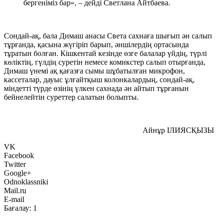
бергеніміз бар», – дейді Светлана Айтбаева.
Сондай-ақ, бала Димаш анасы Света сахнаға шығып ән салып
тұрғанда, қасына жүгіріп барып, әншілердің ортасында
тұратын болған. Кішкентай кезінде өзге балалар үйдің, түрлі
көліктің, гүлдің суретін немесе комикстер салып отырғанда,
Димаш үнемі ақ қағазға сымы шұбатылған микрофон,
кассеталар, дауыс ұлғайтқыш колонкалардың, сондай-ақ,
міндетті түрде өзінің үлкен сахнада ән айтып тұрғанын
бейнелейтін суреттер салатын болыпты.
Айнұр ІЛИЯСҚЫЗЫ
VK
Facebook
Twitter
Google+
Odnoklassniki
Mail.ru
E-mail
Бағалау:
1