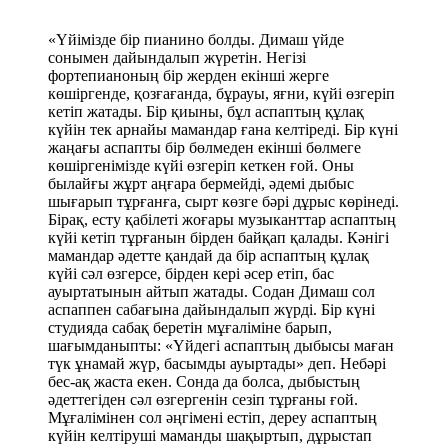
«Үйімізде бір пианино болды. Димаш үйде
сонымен дайындалып жүретін. Негізі
фортепианоның бір жерден екінші жерге
көшіргенде, қозғағанда, бұрауы, яғни, күйі өзгеріп
кетіп жатады. Бір қиыны, бұл аспаптың құлақ
күйін тек арнайы мамандар ғана келтіреді. Бір күні
жаңағы аспапты бір бөлмеден екінші бөлмеге
көшіргенімізде күйі өзгеріп кеткен ғой. Оны
былайғы жұрт аңғара бермейді, әдемі дыбыс
шығарып тұрғанға, сырт көзге бәрі дұрыс көрінеді.
Бірақ, есту қабілеті жоғары музыканттар аспаптың
күйі кетіп тұрғанын бірден байқап қалады. Кәнігі
мамандар әдетте қандай да бір аспаптың құлақ
күйі сәл өзгерсе, бірден кері әсер етіп, бас
ауыртатынын айтып жатады. Содан Димаш сол
аспаппен сабағына дайындалып жүрді. Бір күні
студияда сабақ беретін мұғаліміне барып,
шағымданыпты: «Үйдегі аспаптың дыбысы маған
түк ұнамай жүр, басымды ауыртады» деп. Небәрі
бес-ақ жаста екен. Сонда да болса, дыбыстың
әдеттегіден сәл өзгергенін сезіп тұрғаны ғой.
Мұғалімінен сол әңгімені естіп, дереу аспаптың
күйін келтіруші маманды шақыртып, дұрыстап