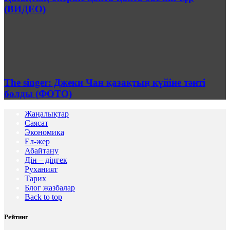
(ВИДЕО)
The singer: Джеки Чан қазақтың күйіне тәнті
болды (ФОТО)
Жаңалықтар
Саясат
Экономика
Ел-жер
Абайтану
Дін – діңгек
Руханият
Тарих
Блог жазбалар
Back to top
Рейтинг