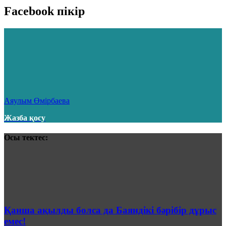
Facebook пікір
Аяулым Өмірбаева
Жазба қосу
Осы тектес:
Қанша ақылды болса да Баяндікі бәрібір дұрыс
емес!