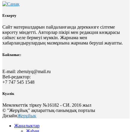
Ескерту
Сайт материалдарын пайдаланғанда дереккөзге сілтеме
көрсету міндетті. Авторлар пікірі мен редакция көзқарасы
сәйкес келе бермеуі мүмкін. Жарнама мен
хабарландырулардың мазмұнына жарнама беруші жауапты.
Байланыс:
E-mail:
zheruiyq@mail.ru
Веб-редактор:
+7 747 545 1548
Куәлік
Мемлекеттік тіркеу №16182 - СИ. 2016 жыл
© "Жерұйық" ақпараттық-танымдық порталы
Дизайн
Жерұйық
Жаңалықтар
Жаһан