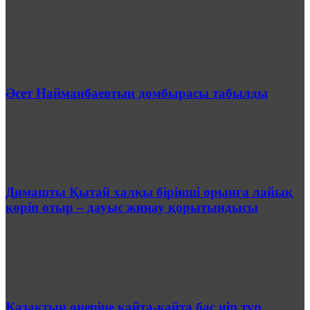
Әсет Найманбаевтың домбырасы табылды
Димашты Қытай халқы бірінші орынға лайық
көріп отыр – дауыс жинау қорытындысы
Қазақтың өнеріне қайта-қайта бас иіп тұр