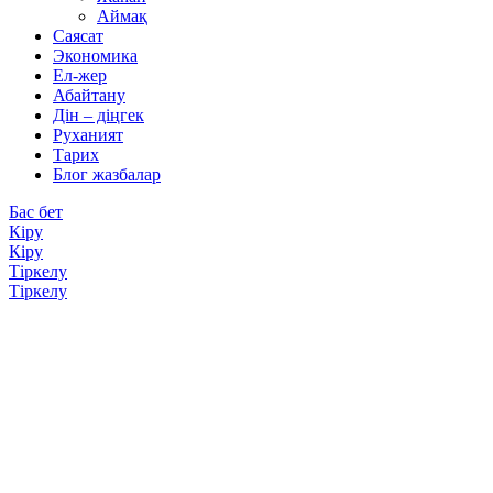
Аймақ
Саясат
Экономика
Ел-жер
Абайтану
Дін – діңгек
Руханият
Тарих
Блог жазбалар
Бас бет
Кіру
Кіру
Тіркелу
Тіркелу