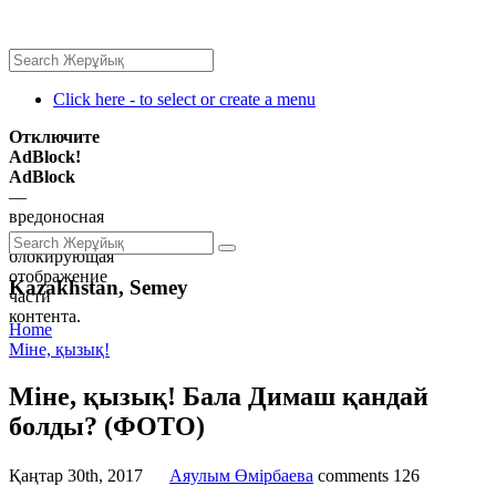
Click here - to select or create a menu
Отключите
AdBlock!
AdBlock
—
вредоносная
программа,
блокирующая
отображение
Kazakhstan, Semey
части
контента.
Home
Міне, қызық!
Міне, қызық! Бала Димаш қандай
болды? (ФОТО)
Қаңтар 30th, 2017
Аяулым Өмірбаева
comments
126