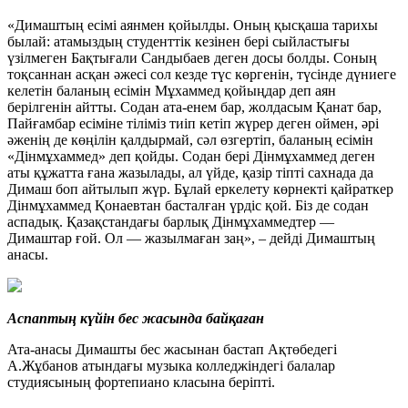
«Димаштың есімі аянмен қойылды. Оның қысқаша тарихы
былай: атамыздың студенттік кезінен бері сыйластығы
үзілмеген Бақтығали Сандыбаев деген досы болды. Соның
тоқсаннан асқан әжесі сол кезде түс көргенін, түсінде дүниеге
келетін баланың есімін Мұхаммед қойыңдар деп аян
берілгенін айтты. Содан ата-енем бар, жолдасым Қанат бар,
Пайғамбар есіміне тіліміз тиіп кетіп жүрер деген оймен, әрі
әженің де көңілін қалдырмай, сәл өзгертіп, баланың есімін
«Дінмұхаммед» деп қойды. Содан бері Дінмұхаммед деген
аты құжатта ғана жазылады, ал үйде, қазір тіпті сахнада да
Димаш боп айтылып жүр. Бұлай еркелету көрнекті қайраткер
Дінмұхаммед Қонаевтан басталған үрдіс қой. Біз де содан
аспадық. Қазақстандағы барлық Дінмұхаммедтер —
Димаштар ғой. Ол — жазылмаған заң», – дейді Димаштың
анасы.
Аспаптың күйін бес жасында байқаған
Ата-анасы Димашты бес жасынан бастап Ақтөбедегі
А.Жұбанов атындағы музыка колледжіндегі балалар
студиясының фортепиано класына беріпті.