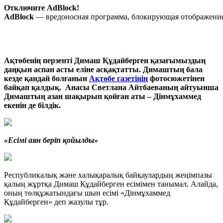
Отключите AdBlock!
AdBlock
— вредоносная программа, блокирующая отображение 
Ақтөбенің перзенті Димаш Құдайберген қазағымыздың
даңқын аспан асты еліне асқақтатты. Димаштың бала
кезде қандай болғанын
Ақтөбе газетінің
фотосюжетінен
байқап қалдық. Анасы Светлана Айтбаеваның айтуынша
Димаштың азан шақырып қойған аты – Дінмұхаммед
екенін де білдік.
«Есімі аян беріп қойылды»
Республикалық және халықаралық байқаулардың жеңімпазы
қалың жұртқа Димаш Құдайберген есімімен танымал. Алайда,
оның төлқұжатындағы шын есімі «Дінмұхаммед
Құдайберген» деп жазулы тұр.