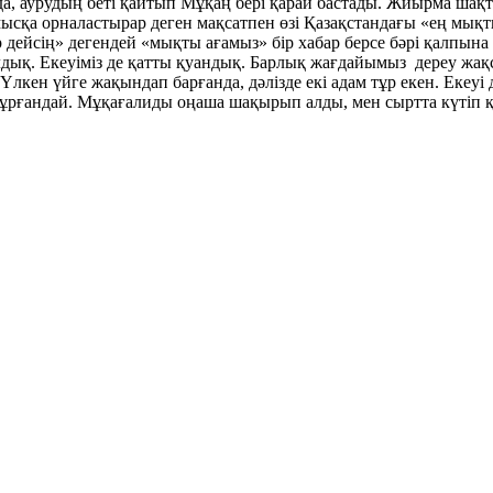
а, аурудың беті қайтып Мұқаң бері қарай бастады. Жиырма шақт
ысқа орналастырар деген мақсатпен өзі Қазақстандағы «ең мықт
 дейсің» дегендей «мықты ағамыз» бір хабар берсе бәрі қалпына 
дық. Екеуіміз де қатты қуандық. Барлық жағдайымыз дереу жақс
Үлкен үйге жақындап барғанда, дәлізде екі адам тұр екен. Екеу
п тұрғандай. Мұқағалиды оңаша шақырып алды, мен сыртта күтіп 