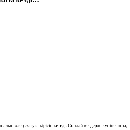
ғысы келді…
алып өлең жазуға кірісіп кетеді. Сондай кездерде күніне алты,