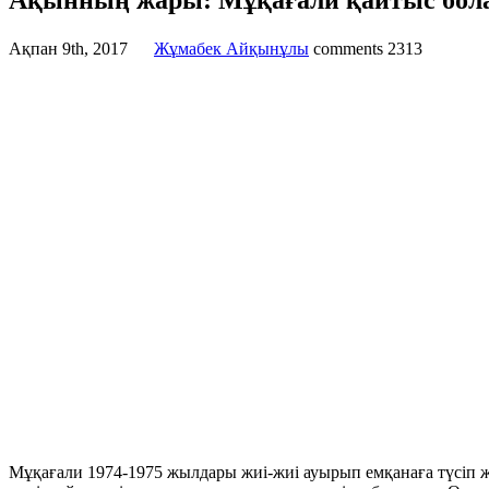
Ақынның жары: Мұқағали қайтыс бола
Ақпан 9th, 2017
Жұмабек Айқынұлы
comments
2313
Мұқағали 1974-1975 жылдары жиі-жиі ауырып емқанаға түсіп жүр