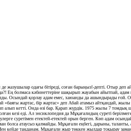
н де жазушылар одағы бітіреді, соған барыңыз!-депті. Отыр деп 
да?! Ең болмаса кәбинеттеріне шақырып жауабын айытпай, адам 
лды. Осындай қорлау адам емес, хаюанды да ашындырады ғой. Осы
й «баяғы жартас, бір жартас» деп Абай атамыз айтқандай, жылы жү
 алып кетті. Онда өзі бар. Қарап жүрдік. 1975 жылы 7 томдық
н кезі еді. Ал энсиклопедия да Мұқағалидың суреті берілмеген. 
лерге суретімен етектей-етектей орын берген. Көп адам осында
ан болса атаусыз қалмайды. Мұқағали еңбегі, дарыны, таланты, 
ен кейде таңданам. Мұқағали жыр төккен жылдар тоқырау заман