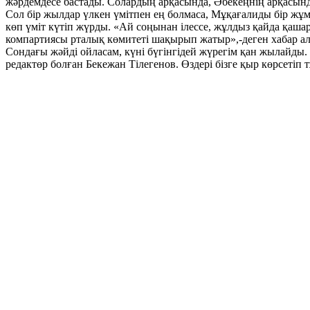
жәрдемдесе бастады. Солардың арқасында, Әбекеңнің арқасынд
Сол бір жылдар үлкен үмітпен ең болмаса, Мұқағалиды бір жұм
көп үміт күтіп жүрды. «Ай соңынан ілессе, жұлдыз қайда қашар
компартиясы рталық көмитеті шақырып жатыр»,-деген хабар ал
Сондағы жәйді ойласам, күні бүгінгідей жүрегім қан жылайды. 
редактөр болған Бекежан Тілегенов. Өздері бізге қыр көрсеті