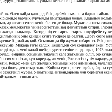
еңді аурулар тыншталып, ұйқыға кеткен соң асханаға барып жазам
айық. Өлең қайда қашар дейсің,-деймін емханаға барған сайын.
кіріскенде барлық ауруымды ұмытқандай болам. Құдайым қолыма 
нын, әр сағат есепте екенін білген де болар. Мұқағали тағы емх
зақ мемлекеттік университеттың заң факултетын бітіріп, Гуревке
а жатқан сықылды. Көздерінің еті сарғыш тартып шүңірейе түскен
ылғымның оны қандай күйге түсірері де белгілі. Дереу сөзге а
 Гуревке бармай-ақ қой. Осыннан да бір жұмыс табармыз. Өзің е
кеуіміз Мұқаңа тағы келдік. Кешегіден сәл көңілділеу екен. Үст
өлеңді оқып, мені қалай шебер суреттегеніне таңдандық. 1973 
леді, өмірінің соңының тақалып келе жатқанын біліп, бір күнде
ссия менсіз-ақ күн көрер-ау, ал менің Рөссиәсіз күнім қараң»,-
етін. Кейде: «мен елу жылдық тойымды көре алмаймын, балаларың
мықты бол»,- деп отыратын. «Қойшы ертең кететіндей, қайдағы 
ан сезіктеніп жүрем. Уақытында айтқандарына мән бермеген екен
 айтқаным – соның аты.