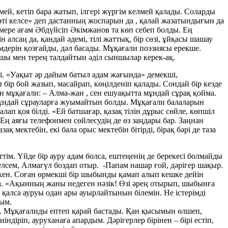
лмей, кетіп бара жатып, ілгері жүргім келмей қалады. Соларды
әті келсе» деп дастанның жоспарын да , қалай жазатындығын да
емере ағам Әбдүйсіп Әкімжанов та көп себеп болды. Ең
алсаң да, қандай әдемі, тілі жаттық, бір сөзі, ұйқасы шашау
мдерін қозғайды, дәл басады. Мұқағали поэзиясы ерекше.
машы мен терең талдайтын әділ сыншылар керек-ақ.
і. «Уақыт әр дайым батыл адам жағында» демекші,
бір бой жазып, масайрап, көңілденіп қалады. Сондай бір кезде
н мұқағали: – Алма-жан , сен ешуақытта мұндай сұрақ қойма.
 мұндай сұрауларға жуымайтын болды. Мұқағали балаларын
п қоя білді. «Ей батшағар, қазақ тілін дұрыс сөйле, көпшіл
 Ең аяғы телефонмен сөйлесудің де өз заңдары бар. Заңнан
 мектебін, екі бала орыс мектебін бітірді, бірақ бәрі де таза
ім. Үйде бір ауру адам болса, ештеңенің де берекесі болмайды
келсем, Алмагүл боздап отыр. -Папам нашар ғой, дәрігер шақыр.
 екен. Соған өрмекші бір шыбынды қамап алып кешке дейін
а. «Ақынның жаны недеген нәзік! Өзі әрең отырып, шыбынға
 қалса ауруы одан ары ауырлайтынын білемін. Не істерімді
дым.
ді. Мұқағалиды ептеп қарай бастады. Қан қысымын өлшеп,
ндіріп, ауруханаға апардым. Дәрігерлер бірінен – бірі естіп,