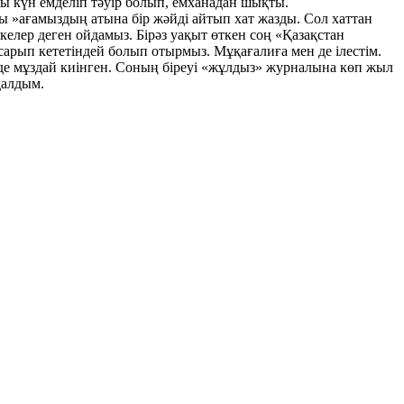
ы күн емделіп тәуір болып, емханадан шықты.
ы »ағамыздың атына бір жәйді айтып хат жазды. Сол хаттан
келер деген ойдамыз. Бірәз уақыт өткен соң «Қазақстан
арып кететіндей болып отырмыз. Мұқағалиға мен де ілестім.
і де мұздай киінген. Соның біреуі «жұлдыз» журналына көп жыл
қалдым.