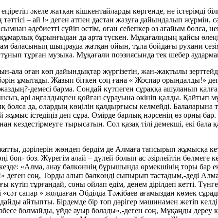
еңіретіп әкеле жатқан кішкентайларды көргенде, не істерімді бі
әттісі – ай !» деген атпен дастан жазуға дайындалып жүрмін, с
ымнан әдебиетті сүйіп өстім, оған себепкер өз ағайым болса, н
н құмарлық бұрынғыдан да арта түскен. Мұқағалидың қайсы өлеңін 
Адам баласының шыңрауда жатқан ойын, тұла бойдағы рухани сезі
ері тұнып тұрған музыка. Мұқағали поэзиясында тек шебер аудар
ын-ала оған көп дайындықтар жүргізетін, жан-жақтылы зерттейд
бәрін ұмытады. Жазып біткен соң ғана « Жоспар орындалды!» деп 
жаздың?-демесі барма. Сондай күтпеген сұраққа ашуланып қалға
ынсыз, әрі аңғалдықпен қойған сұрауына өкініп қалды. Қайтып
болса да, олардың көңілін қалдырғысы келмейді. Балаларына тала
 жұмыс істедіңіз деп сұра. Өмірде барлық нәрсенің өз орны бар.
кездестірмеуге тырысатын. Сол қазақ тілі демекші, екі бала қазақ
атты, дәрілерін жөндеп бердім де Алмаға тапсырып жұмысқа кетт
ңі боп- боз. Жүрегім алай – дүлей болып ас әзірлейтін бөлмеге 
ір кезде: «Алма, анау бәлкөннің бұрышында өрмекшінің торы бар
» деген соң, Торды алып бәлкөнді сыпырып тастадым,-деді Алм
күтіп тұрғандай, соны ойлап едім, денем дірілдеп кетті. Түнге
і «сәт сапар » жолдаған Әбділда Тәжібаев ағамыздан көмек сұра
ғдайды айтыпты. Бірдемде бір топ дәрігер мәшинамен жетіп кел
ізбесе болмайды, үйде ауыр болады»,-деген соң, Мұқаңды дереу киі