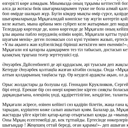
өзгерісті көре алмадым. Миымызда оның тұқымы кетпестей боп,
алса да жотасы биік шығармаларымен түкке ие бола алмай қалғ
боп өмірде шалқып жүр. Бүгін кімдер мықты өмір сүрсе, қазірде
шығармаларында Мұқағалидай көнпіске тау жүгін көтертіп қойып
келе жатып, мына арбаны мен сүйреп келе жатырмын деп мард
Теледидәр көргенде де, кинө көргенде де Мұқағали оның кейі
ұлы ақыны пабло нерудәнің өлімін көріп, Мұқағали қатты түңіл
шуағым менің» деген поэмасын сол күні түнімен жазып, ертесі
«Ұлы ақынға жан күйзелісімді бірінші жеткізген мен екенмін!
Мұқағали өзі қатарлы адамдармен тез тіл табысып, достасып к
қазақтың тұңғыш теәтр зерттеушісі еді.
Әнуәрбек Дұйсенбиевті де әрі құрдасым, әрі туысым деп жақсы 
Кетерде Әнуәрбек қолтаңба жазған кітәбін силады. Онда «Мұқаш
алтын қолдарының таңбасы тұр. Өр кеуделі ардақты ақын, ол да
Орыс жолдастары да болушы еді. Геннадии Круклияков, Сергей К
бірі өтеді. Ерекше бір сөз өнері көрмесіне кірген сияқты бол
дарқандығына, өлеңінің үнді, құдіреттілігіне, кеңдігіне, талан
Мұқағали әсіресе, өзінен кейінгі сөз қадірін білетін, жаңа ға
тарыдан, күріштен көже салып ашытып қоям. Балалар да, Мұқағ
жастарды үйге кіргізіп қатар-қатар отырғызып қояды да «мына
Оны Мұқаң есептемейді де, кек тұтпайды. Ертесінде нөкерлерін 
шығыңдар ! Жеңешең оттай береді, оған қарама!»- деп ашыған к