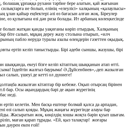
ң, болашақ ұрпаққа рухани тәрбие бере алатын, қай жағынан
 силықтарға ие болып, елінің «елеулісі» халқының «қалаулысы»
ың ұлан қайыр еңбектері әлі өз бағасын алған жоқ. Біреулер
не, өз қулығына өзі дән риза болады. Ит арбаның көлеңкесінде
лиде болып жатқан қанды уақиғаны көріп отырдық. Халқының
бар біте салып, мұқаң дереу жазу столына отырып, «илч
дарының пабло нерудә туралы азалы өлеңдерін гәзеттен оқыдық.
овты ертіп келіп таныстырды. Бірі әдеби сыншы, жазушы, бірі
н шыққанда, екеуі бізге келіп кітаптың шыққанын атап өтті.
асыма! Іздейтін жалғыз баурыма! Ә.Дұйсенбиев»,-деп жазылған
л салып, үшеуі де кетті ол дүниеге!
қолтаңба жазылған кітәптар бір кебеже. Оқып отырсаң бірінен
 т.б бар. Осы ақындардың бәрі де ақын жүрегінің
бас иеді.
н ертіп келетін. Мен басқа ештеңе болмай қалса да арпадан,
ені өзі салып қояды. Мұқаң жаңағы жүрегінде алауы бар
стайды. Жасыратын жоқ, көңілдің хошы жоқта бәрін қуып шығам.
іріліп, маған қарап тұрады. «Ей, қыз талақтар! жоғары
ын дәурен екен ғой!