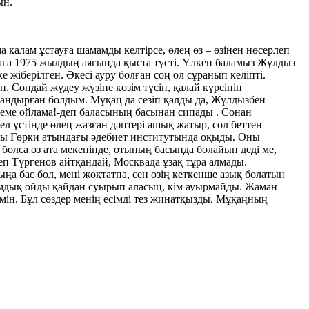
ын.
қалам ұстауға шамамды келтірсе, өлең өз – өзінен нөсерлеп
анаға 1975 жылдың аяғында қыста түсті. Үлкен баламыз Жұлдыз
 жіберілген. Әкесі ауру болған соң ол сұранып келіпті.
. Сондай жүдеу жүзіне көзім түсіп, қалай күрсініп
йландырған болдым. Мұқаң да сезіп қалды да, Жүлдызбен
штеме ойлама!-деп баласының басынан сипады . Сонан
ел үстінде өлең жазған дәптері ашық жатыр, сол беттен
жылы Гөрки атындағы әдебиет институтында оқыды. Оны
 болса өз ата мекенінде, отының басында болайын деді ме,
деп Түргенов айтқандай, Москвада ұзақ тұра алмады.
а бас бол, мені жоқтатпа, сен өзің кеткенше азық болатын
сұмдық ойды қайдан суырып аласың, кім ауырмайды. Жаман
мін. Бұл сөздер менің есімді тез жинатқызды. Мұқаңның