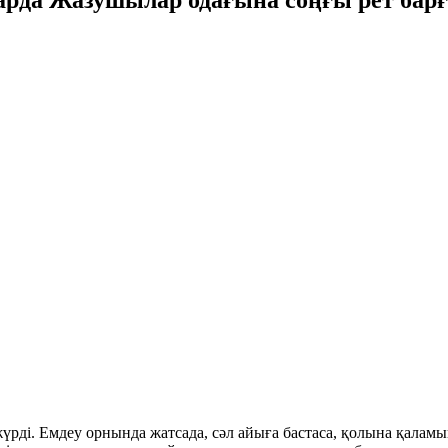
рда Жазушылар одағына соңғы рет бар
ді. Емдеу орнында жатсада, сәл айыға бастаса, қолына қаламын 