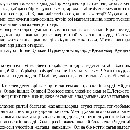
 ұя салып алған сықылды. Бір жазушылар тілі де бай, ойы да ке
анда, қайдағы бір жазушы сымақтар «қыз мінезімен» мемлекеттік
 өмір солардікі. Қашан әділеттілікке қолымыз жетеді? Мұқағалид
, сол жүктің қалқасында жүріп өзі мақталғанына, көзге түскені
ымситын мысал өлеңнің кері.
пкерлерімен бірге қуанып та , қайғырып та отыратын. Бірде чи
ді, қиналды, жанын қоярға жер таппай, мазаланып жүрді. Сол ха
нде гәзетке тапсырып келді. екі-үш күн өткен соң, Москва ақын
»-деп мұңайып отырды.
етіп жүрді. Бірде Қалжан Нұрмұқановты, бірде Қазығұмар Қундық
көруші еді. Әнуәрбектің «қаһарман қорған»деген кітабы баспада
қа! Бір – бірімізді өзімдей түсінетін ұлы туысыма! Алтын құрд
 қайтты дүниеден. Шәміл құрдасын да ұнататын. Араға бір екі жы
иселев деген әрі жас, әрі талантты ақындар келіп жүрді. Үйде 
асың. Оның ішінде Әндрей Вознссенски, украйна ақыны Е.Летёж те
тының биіктігіне, өзінің жеке басының адалдығына, азаматтығына 
на қаламын ұштай бастаған жас ақындарды, студенттерді топ-тобыме
али да соны ішуге үйреніп кеткен. Менің уақытым болмаса, көж
у ашыған көже, атаңның асы ішіңдер!»-деп шетінен үлестіре ба
тағы ертіп келеді. Балалар есік жақта «қалай болар екен?» деп и
өжесін үлестіріп жатады, дарханым. Ол да бір қатты сағындырат