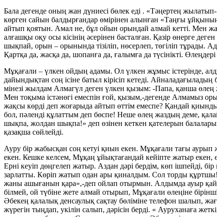
Бала дегенде оның жан дүниесі бөлек еді . «Тәңертең жылатып- 
көрген сайын балдырғандар өмірінен алынған «Таңғы ұйқының т
айтып қоятын. Амал не, бұл ойын орындай алмай кетті. Мен жас
алғашқы оқу осы кісінің әсерінен басталған. Қазір өнерге деге
шықпай, орын – орынында тізіліп, нөсерлеп, төгіліп тұрады. 
Қартқа да, жасқа да, шопанға да, ғалымға да түсінікті. Өлеңд
Мұқағали – үлкен ойдың адамы. Ол үлкен жұмыс істерінде, алд
дайындықтан соң ісіне батыл кірісіп кетеді. Айналадағыладың 
мінезі жылдам Алмагүл деген үлкен қызым: -Папа, қанша өлең 
Мен тоқыма істәнөгі емеспін ғой, қызым,-дегенде Алмамыз ор
жақсы көрді деп жоғарыда айтып өттім емеспе? Қандай қиындық 
бол, пәленді құлаттым деп бөспе! Неше өлең жаздың деме, қалай
шықпа, жолдан шықпа!» деп өзінен кеткен қателерын балаларынан 
қазақша сөйлейді.
Ауру бір жабысқан соң кетуі қиын екен. Мұқағали тағы аурып ж
екен. Кешке келсем, Мұқаң ұйықтағандай кейіпте жатыр екен, ө
Ерні кеуіп дөңгелеп жатыр. Аздан дәрі бердім, көп ішпейді, б
зарлатты. Көріп жатып одан ары қиналдым. Сол торды құртшы!
жаны ашығанын қара»,-деп ойлап отырмын. Алдымда ауыр қайғы 
білмей, ой түбіне жете алмай отырып, Мұқағали өлеңіне бірінш
Әбекең қалалық денсаулық сақтау бөліміне телефон шалып, жа
жүрегін тыңдап, укілін салып, дәрісін берді. « Ауруханаға жетк