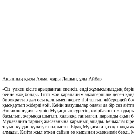
Ақынның қызы Алма, жары Лашын, ұлы Айбар
-Сіз үлкен кісіге арызданған екенсіз, енді жұмысыңыздың бәрі
бейне жоқ болды. Тіпті жәй қарапайым адәмгершілік деген қай
бирөкраттар дәл осы қалпымен жерге тірі тығып жіберердей бо
қысқартып жіберді ғой. Кейін жазушылар одағы да бір сөз айтпа
Энсиклопедиясы үшін Мұқаңның суретін, өмірбаянын жаздырып
басылып, жарыққа шығып, халыққа танылған, дарынды ақын болға
Мұқағалиға тарлық жасағанына қарының ашады. Беймәлім біреу
тауып құздан құлатуға тырысты. Бірақ Мұқағали қазақ халқы ам
алмады. Қайта жыл өткен сайын әр қырынан жарқырай берді. М