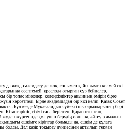
айту да жоқ , сәлемдесу де жоқ, сонымен қайырымға келмей екі
қатарында есептемей, креслөдә отырған сұр бейнелер,
 бір топас мінездер, келеңсіздіктер ақынның өмірін бірәз
зін көрсетпеді. Бірде академиядан бір кісі келіп, Қазақ Совет
 шықты. Бұл кезде Мұқағалидың сүйекті шығармаларының бәрі
Кітаптарінің тізімі ғана берілген. Қарап отырсаң,
й жүдеп жүргеннде қол үшін берудің орнына, әйтеуір амалын
ақындығы ешкімге кіріптар болмады да, ешкім де құлата
ы болды. Дәл қазір тоқырау дүниесінен артылып тұрған