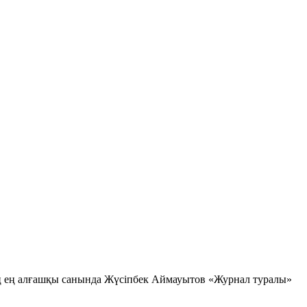
 ең алғашқы санында Жүсіпбек Аймауытов «Журнал туралы»