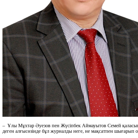
– Ұлы Мұхтар Әуезов пен Жүсіпбек Аймауытов Семей қаласы
деген алғысөзінде бұл журналды неге, не мақсатпен шығарып о