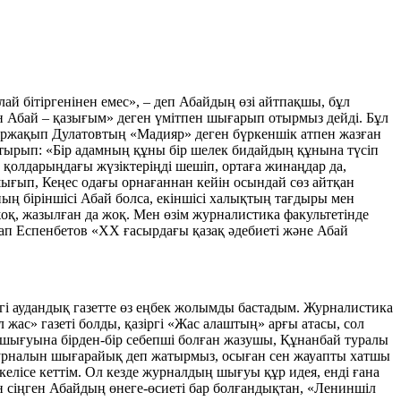
лай бітіргенінен емес», – деп Абайдың өзі айтпақшы, бұл
ын Абай – қазығым» деген үмітпен шығарып отырмыз дейді. Бұл
Міржақып Дулатовтың «Мадияр» деген бүркеншік атпен жазған
тырып: «Бір адамның құны бір шелек бидайдың құнына түсіп
 қолдарыңдағы жүзіктеріңді шешіп, ортаға жинаңдар да,
ығып, Кеңес одағы орнағаннан кейін осындай сөз айтқан
ң біріншісі Абай болса, екіншісі халықтың тағдыры мен
қ, жазылған да жоқ. Мен өзім журналистика факультетінде
ап Еспенбетов «ХХ ғасырдағы қазақ әдебиеті және Абай
дегі аудандық газетте өз еңбек жолымды бастадым. Журналистика
жас» газеті болды, қазіргі «Жас алаштың» арғы атасы, сол
п шығуына бірден-бір себепші болған жазушы, Құнанбай туралы
урналын шығарайық деп жатырмыз, осыған сен жауапты хатшы
елісе кеттім. Ол кезде журналдың шығуы құр идея, енді ғана
н сіңген Абайдың өнеге-өсиеті бар болғандықтан, «Лениншіл