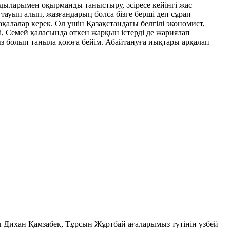
ындыларымен оқырманды таныстыру, әсіресе кейінгі жас
 тауып алып, жазғандарың болса бізге берші деп сұрап
қалалар керек. Ол үшін Қазақстандағы белгілі экономист,
, Семей қаласында өткен жарқын істерді де жариялап
ыз болып таныла қоюға бейім. Абайтануға иықтары арқалап
ы Дихан Қамзабек, Тұрсын Жұртбай ағаларымыз түтінін үзбей