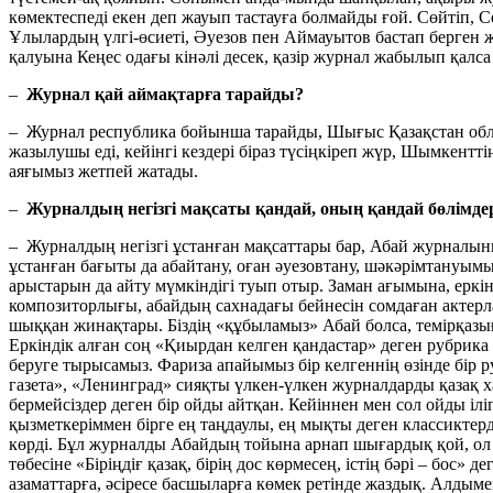
көмектеспеді екен деп жауып тастауға болмайды ғой. Сөйтіп,
Ұлылардың үлгі-өсиеті, Әуезов пен Аймауытов бастап берген 
қалуына Кеңес одағы кінәлі десек, қазір журнал жабылып қалса 
–
Журнал қай аймақтарға тарайды?
– Журнал республика бойынша тарайды, Шығыс Қазақстан облыс
жазылушы еді, кейінгі кездері біраз түсіңкіреп жүр, Шымкентт
аяғымыз жетпей жатады.
–
Журналдың негізгі мақсаты қандай, оның қандай бөлімде
– Журналдың негізгі ұстанған мақсаттары бар, Абай журналын
ұстанған бағыты да абайтану, оған әуезовтану, шәкәрімтануымы
арыстарын да айту мүмкіндігі туып отыр. Заман ағымына, ерк
композиторлығы, абайдың сахнадағы бейнесін сомдаған актерлар
шыққан жинақтары. Біздің «құбыламыз» Абай болса, темірқаз
Еркіндік алған соң «Қиырдан келген қандастар» деген рубрик
беруге тырысамыз. Фариза апайымыз бір келгеннің өзінде бір 
газета», «Ленинград» сияқты үлкен-үлкен журналдарды қазақ
бермейсіздер деген бір ойды айтқан. Кейіннен мен сол ойды іл
қызметкеріммен бірге ең таңдаулы, ең мықты деген классикте
көрді. Бұл журналды Абайдың тойына арнап шығардық қой, ол то
төбесіне «Біріңдіғ қазақ, бірің дос көрмесең, істің бәрі – бос
азаматтарға, әсіресе басшыларға көмек ретінде жаздық. Алдымен