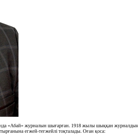
нда «Абай» журналын шығарған. 1918 жылы шыққан журналдың
тырғанына егжей-тегжейлі тоқталады. Оған қоса: