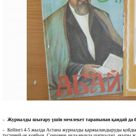
–
Журналды шығару үшін мемлекет тарапынан қандай да б
– Кейінгі 4-5 жылда Астана журналды қаржыландыруды қойды,
түстемей-ақ қояйын. Сонымен анда-мында шапқылап, ақыры жу