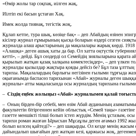
«Өмір жолы тар соқпақ, иілген жақ,
Иілтіп екі басын ұстаған Хақ.
Имек жолда тиянақ, тегістік жоқ,
Құлап кетпе, тура шық, көзіңе бақ» – деп Абайдың өзінен эпиг
кісілер журнал ғұмырының қысқа боларын өздері сезген сияқт
журналда алаш арыстарының да мақалалары жарық көрді. 1918
«Алашқа» деген ашық хаты да бар. Ол хатта оңтүстік губерни
кетті», – дейді. Бұл сөздерді ол Семейдің зиялыларына қарат
қырылып жатқан қазақ халқына көмектесіңдер», – деп үлкен т
журналды қызылдар жақтыра қояды дейсіз бе? Бұл таза ұлттың
тарихы. Мақалалардың барлығы негізінен ғылыми тұрғыда жазы
оқығанымда баспасөз тарихынан «Абай» журналы деген шыққан 
журналы» атты мақаласында осы журналдың тарихына ғылыми 
–
Сіздің еңбек жолыңыз «Абай» журналымен қалай тоғыст
– Оның бірден-бір себебі, мен өзім Абай ауданының азаматымын
факультетін бітіргеннен кейін облыстық «Семей таңы» газетіне
газетте меншікті тілші болып істеп жүрдім. Менің ұстазым, о
тарихи роман жазған Ырысхан Мұсаұлы деген ағамыз 1992 жы
болып келсең қайтеді?» – деп шақырды. Ол кезде менің жасым о
дайындалып шығайын деп жатқан кезі, қаржысы жоқ, дегенмен 