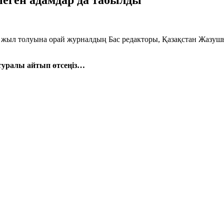
пеген адамдар да табылды
5 жыл толуына орай журналдың Бас редакторы, Қазақстан Жаз
туралы айтып өтсеңіз…