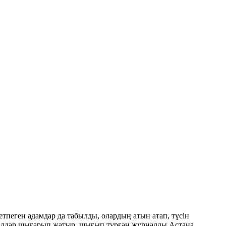
пеген адамдар да табылды, олардың атын атап, түсін
налдар шығарып жатыр, шығып тұрған журналды Астана