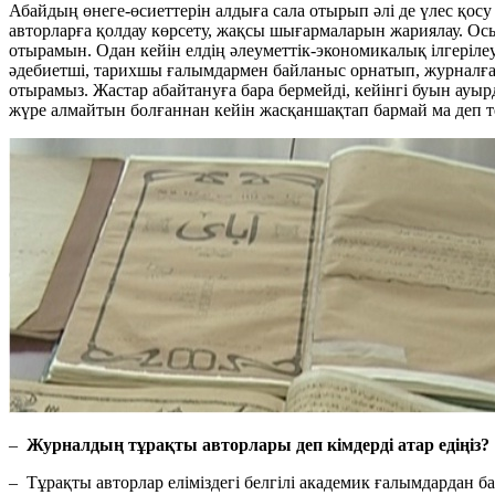
Абайдың өнеге-өсиеттерін алдыға сала отырып әлі де үлес қосу
авторларға қолдау көрсету, жақсы шығармаларын жариялау. Осы 
отырамын. Одан кейін елдің әлеуметтік-экономикалық ілгерілеу
әдебиетші, тарихшы ғалымдармен байланыс орнатып, журналға а
отырамыз. Жастар абайтануға бара бермейді, кейінгі буын ау
жүре алмайтын болғаннан кейін жасқаншақтап бармай ма деп 
–
Журналдың тұрақты авторлары деп кімдерді атар едіңіз?
– Тұрақты авторлар еліміздегі белгілі академик ғалымдардан