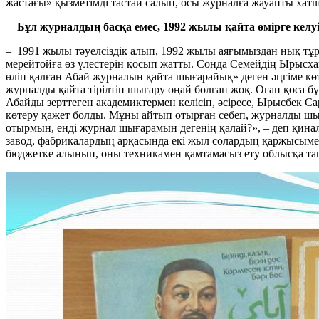
жастағы» қызметімді тастай салып, осы журналға жауапты хат
–
Бұл журналдың басқа емес, 1992 жылы қайта өмірге келуіні
– 1991 жылы тәуелсіздік алып, 1992 жылы аяғымыздан нық тұр
мерейтойға өз үлестерін қосып жатты. Сонда Семейдің Ырысхан
өліп қалған Абай журналын қайта шығарайық» деген әңгіме көтер
журналды қайта тірілтіп шығару оңай болған жоқ. Оған қоса 
Абайды зерттеген академиктермен келісіп, әсіресе, Ырысбек С
көтеру қажет болды. Мұны айтып отырған себеп, журналды шыға
отырмын, енді журнал шығарамын дегенің қалай?», – деп қинала ж
завод, фабрикалардың арқасында екі жыл солардың қаржысыме
бюджетке алынып, оны техникамен қамтамасыз ету облысқа тапс