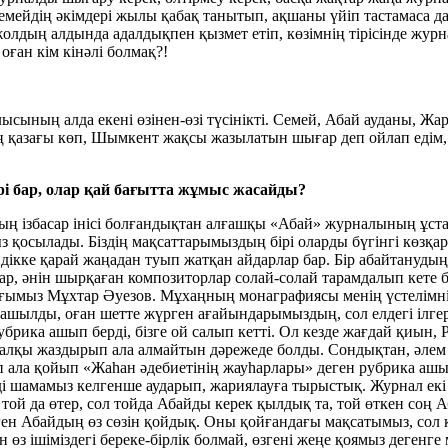
 Семейдің әкімдері жылы қабақ танытып, ақшаны үйіп тастамаса
жолдың алдында адалдықпен қызмет етіп, көзімнің тірісінде ж
оған кім кінәлі болмақ?!
ының алда екені өзінен-өзі түсінікті. Семей, Абай ауданы, Ж
ің қазағы көп, Шымкент жақсы жазылатын шығар деп ойлап едім, б
рі бар, олар қай бағытта жұмыс жасайды?
ың ізбасар інісі болғандықтан алғашқы «Абай» журналының ұст
з қосылады. Біздің мақсаттарымыздың бірі оларды бүгінгі көзқа
індікке қарай жаңадан туып жатқан айдарлар бар. Бір абайтану
, әнін шырқаған композиторлар солай-солай тарамдалып кете бер
ығымыз Мұхтар Әуезов. Мұхаңның монаграфиясы менің үстелімні
а ашылды, оған шетте жүрген ағайындарымыздың, сол елдегі ілг
рубрика ашып берді, бізге ой салып кетті. Ол кезде жағдай қи
 халқы жаздырып ала алмайтын дәрежеде болды. Сондықтан, әле
іп ала қойып «Жаһан әдебиетінің жауһарлары» деген рубрика ашып
рді шамамыз келгенше аударып, жариялауға тырыстық. Журнал ек
й да өтер, сол тойда Абайды керек қылдық та, той өткен соң Аб
» деген Абайдың өз сөзін қойдық. Оны қойғандағы мақсатымыз, сол 
 өз ішіміздегі береке-бірлік болмай, өзгені жеңе қоямыз дегенге