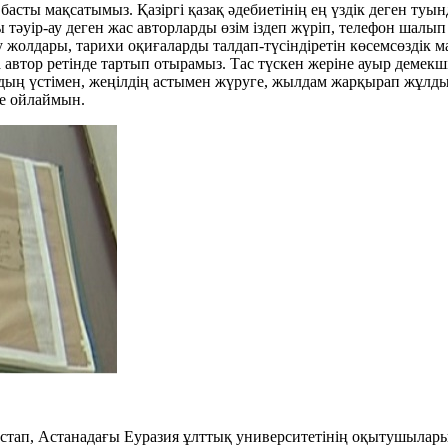
 басты мақсатымыз. Қазіргі қазақ әдебиетінің ең үздік деген ту
тәуір-ау деген жас авторларды өзім іздеп жүріп, телефон шалып
 жолдары, тарихи оқиғаларды талдап-түсіндіретін көсемсөздік ма
втор ретінде тартып отырамыз. Тас түскен жеріне ауыр демекші
ырдың үстімен, жеңілдің астымен жүруге, жылдам жарқырап жұлд
те ойлаймын.
 бастап, Астанадағы Еуразия ұлттық университетінің оқытушылар