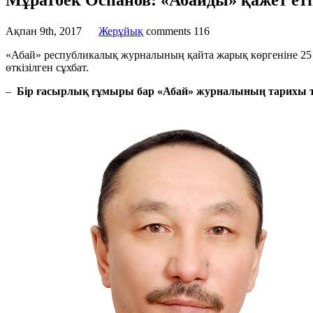
Мұратбек Оспанов: «Абайды» қажет ет
Ақпан 9th, 2017
Жерұйық
comments
116
«Абай» республикалық журналының қайта жарық көргеніне 2
өткізілген сұхбат.
–
Бір ғасырлық ғұмыры бар «Абай» журналының тарихы 