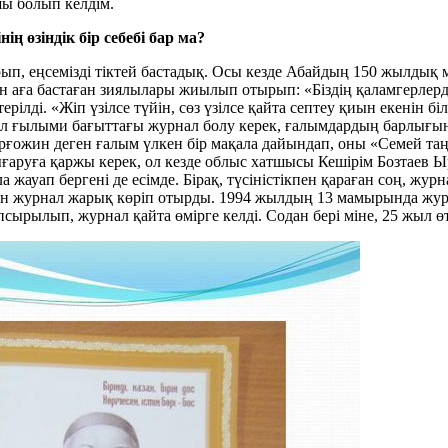
шы болып келдім.
ң өзіндік бір себебі бар ма?
ып, еңсемізді тіктей бастадық. Осы кезде Абайдың 150 жылдық
 аға бастаған зиялылары жиылып отырып: «Біздің қаламгерлердің
ілді. «Жіп үзілсе түйін, сөз үзілсе қайта септеу қиын екенін бі
бұл ғылыми бағыттағы журнал болу керек, ғалымдардың барлығы
арғожин деген ғалым үлкен бір мақала дайындап, оны «Семей та
руға қаржы керек, ол кезде облыс хатшысы Кешірім Бозтаев Ырыс
ауап бергені де есімде. Бірақ, түсіністікпен қараған соң, журна
н журнал жарық көріп отырды. 1994 жылдың 13 мамырында журн
ырылып, журнал қайта өмірге келді. Содан бері міне, 25 жыл өт