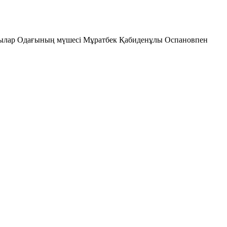
ушылар Одағының мүшесі Мұратбек Қабиденұлы Оспановпен