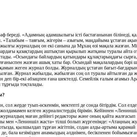
раф береді. «Адамның адамшылығы істі бастағанынан білінеді, қа
ы. «Талабым – таяғым, жігерім – азығым, маңдайыма ұстаған ақ
 жылғы журналдың он екі санына да Мұхаң өзі мақала жазған. 
ялардағы қазақтардың аштықтан қырылып жатқаны туралы айта о
а айтады. «Осындағы байлардың қатындары құлақтарыңдағы сырға,
олғаныспен жазған ашық хаты бар. Осындай мақалалардың бәрі ш
 қамын жеген журнал болды. Журналдың ұстаған бағыт-бағдарыны
лған. Журнал жабылды, жабылған соң ол туралы айтылған да жо
деп бір-екі абзацпен ғана шектелді. Семейлік ғалым ағамыз Ар
тұрғыда тоқталады.
ы?
, сол жерде туып-өскенмін, мектепті де сонда бітірдім. Сол ел
 жолдамамен келген журналистердің бірімін. Кейіннен «Лениншіл 
сы журналдың маған дейінгі редакторы және оның қайта жалғасы
лы мен «Лениншіл жаста» тілші болып жүргенімде: «Атаңның ж
тызда, қылшылдап тұрған жігітпін, содан алды-артыма қарамай к
де, бала кезімізден анамыздың әлдиімен, бесікпенен бойымызға