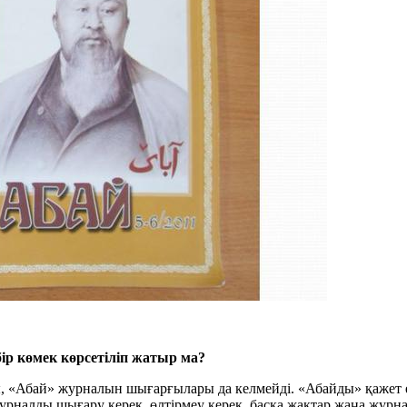
ір көмек көрсетіліп жатыр ма?
 «Абай» журналын шығарғылары да келмейді. «Абайды» қажет ет
рналды шығару керек, өлтірмеу керек, басқа жақтар жаңа жур