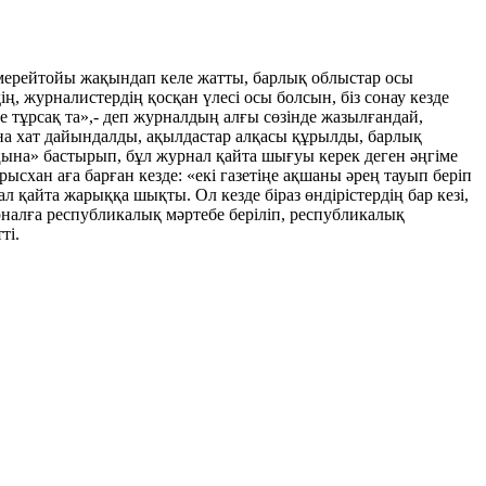
 мерейтойы жақындап келе жатты, барлық облыстар осы
, журналистердің қосқан үлесі осы болсын, біз сонау кезде
ле тұрсақ та»,- деп журналдың алғы сөзінде жазылғандай,
на хат дайындалды, ақылдастар алқасы құрылды, барлық
ңына» бастырып, бұл журнал қайта шығуы керек деген әңгіме
хан аға барған кезде: «екі газетіңе ақшаны әрең тауып беріп
л қайта жарыққа шықты. Ол кезде біраз өндірістердің бар кезі,
алға республикалық мәртебе беріліп, республикалық
ті.