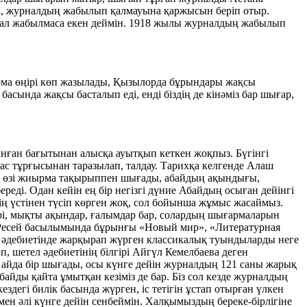
 да, журналдың жабылып қалмауына қаржысын беріп отыр.
урнал жабылмаса екен деймін. 1918 жылы журналдың жабылып
арма өңірі көп жазылады, Қызылорда бұрындары жақсы
асында жақсы басталып еді, енді біздің де кінәміз бар шығар,
анған бағытынан алысқа ауытқып кеткен жоқпыз. Бүгінгі
рас тұрғысынан таразылап, талдау. Тарихқа келгенде Алаш
дың өзі жиырма тақырыппен шығады, абайдың ақындығы,
еді. Одан кейін ең бір негізгі дүние Абайдың осыған дейінгі
ң үстінен түсіп көрген жоқ, сол бойынша жұмыс жасаймыз.
ері, мықты ақындар, ғалымдар бар, солардың шығармаларын
ын, Ресей басылымында бұрынғы «Новый мир», «Литературная
м әдебиетінде жарқырап жүрген классикалық туындыларды неге
, шетел әдебиетінің білгірі Айгүл Кемелбаева деген
і айда бір шығады, осы күнге дейін журналдың 121 саны жарық
айды қайта ұмытқан кезіміз де бар. Біз сол кезде журналдың
кездегі билік басында жүрген, іс тетігін ұстап отырған үлкен
 мен әлі күнге дейін сенбеймін. Халқымыздың береке-бірлігіне