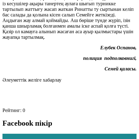
із кесушілер ақыры танертең аулаға шығып турникке
тартылып жаттығу жасап жаткан Ринатты ту сыртынан келіп
бас салады да қолына кісен салып Семейге жеткізеді.
Аңдыған жау алмай қоймайды. Аш бөріше түнде жүріп, ізін
қанша шиырламақ болғанмен амалы іске аспай қолға түсті.
Қазір ол камауға алынып жасаған аса ауыр қылмыстары үшін
жауапқа тартылмақ.
Елубек Оспанов,
полиция подполковнигі,
Семей қаласы.
Әлеуметтік желіге хабарлау
Рейтинг:
0
Facebook пікір