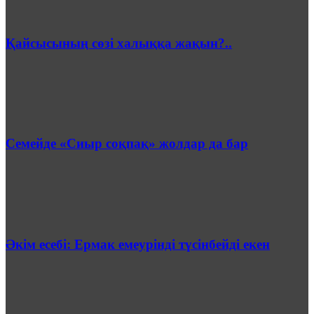
Қайсысының сөзі халыққа жақын?..
Семейде «Сиыр соқпақ» жолдар да бар
Әкім есебі: Ермак емеурінді түсінбейді екен