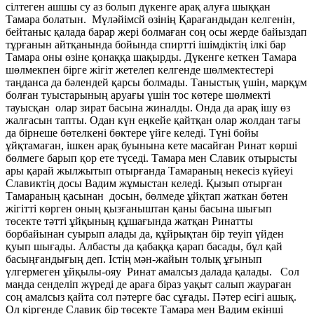
сілтеген ашшы су аз болып дүкенге арақ алуға шыққан
Тамара болатын. Мүләйімсй өзінің Қарағандыдан келгенін,
бейтаныс қалада барар жері болмаған соң осы жерде байыздап
тұрғанын айтқанында бойында спиртті ішімдіктің ілкі бар
Тамара оны өзіне қонаққа шақырды. Дүкенге кеткен Тамара
шөлмекпен бірге жігіт жетелеп келгенде шөлмектестері
таңданса да бәлендей қарсы болмады. Таныстық үшін, марқұм
болған туыстарының аруағы үшін тос көтере шөлмекті
тауысқан олар зират басына жиналды. Онда да арақ ішу өз
жалғасын тапты. Одан күн еңкейе қайтқан олар жолдан тағы
да бірнеше бөтелкені бөктере үйге келеді. Түні бойы
ұйқтамаған, ішкен арақ буынына кете масайған Ринат көрші
бөлмеге барып қор ете түседі. Тамара мен Славик отырысты
ары қарай жылжытып отырғанда Тамараның некесіз күйеуі
Славиктің досы Вадим жұмыстан келеді. Қызып отырған
Тамараның қасынан досын, бөлмеде ұйқтап жаткан бөтен
жігітті көрген оның қызғаныштан қаны басына шығып
төсекте тәтті ұйқының құшағында жатқан Ринатты
борбайынан суырып алады да, құйрықтан бір теуіп үйден
қуып шығады. Албасты да қабаққа қарап басады, бұл қай
басыңғандығың деп. Істің мән-жайын толық ұғынып
үлгермеген ұйқылы-ояу Ринат амалсыз далада қалады. Сол
маңда сенделіп жүреді де араға біраз уақыт салып жаураған
соң амалсыз қайта сол пәтерге бас сұғады. Пәтер есігі ашық.
Ол кіргенде Славик бір төсекте Тамара мен Вадим екінші