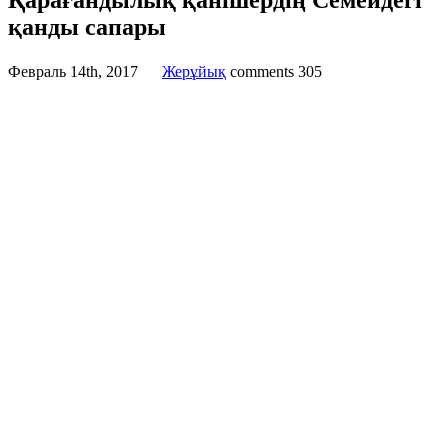
Қарағандылық қанішердің Семейдегі
қанды сапары
Февраль 14th, 2017
Жерұйық
comments
305