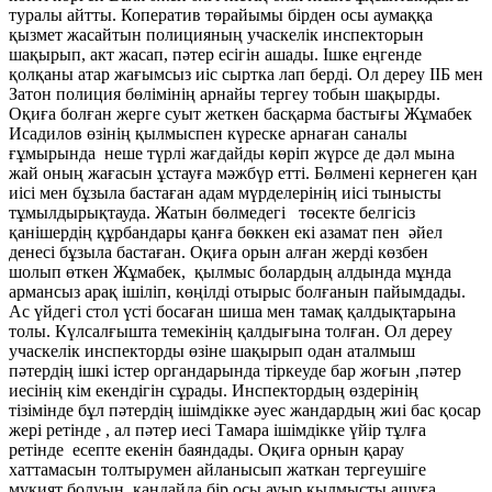
туралы айтты. Коператив төрайымы бірден осы аумаққа
қызмет жасайтын полицияның учаскелік инспекторын
шақырып, акт жасап, пәтер есігін ашады. Ішке еңгенде
қолқаны атар жағымсыз иіс сыртка лап берді. Ол дереу ІІБ мен
Затон полиция бөлімінің арнайы тергеу тобын шақырды.
Оқиға болған жерге суыт жеткен басқарма бастығы Жұмабек
Исадилов өзінің қылмыспен күреске арнаған саналы
ғұмырында неше түрлі жағдайды көріп жүрсе де дәл мына
жай оның жағасын ұстауға мәжбүр етті. Бөлмені кернеген қан
иісі мен бұзыла бастаған адам мүрделерінің иісі тынысты
тұмылдырықтауда. Жатын бөлмедегі төсекте белгісіз
қанішердің құрбандары қанға бөккен екі азамат пен әйел
денесі бұзыла бастаған. Оқиға орын алған жерді көзбен
шолып өткен Жұмабек, қылмыс болардың алдында мұнда
армансыз арақ ішіліп, көңілді отырыс болғанын пайымдады.
Ас үйдегі стол үсті босаған шиша мен тамақ қалдықтарына
толы. Күлсалғышта темекінің қалдығына толған. Ол дереу
учаскелік инспекторды өзіне шақырып одан аталмыш
пәтердің ішкі істер органдарында тіркеуде бар жоғын ,пәтер
иесінің кім екендігін сұрады. Инспектордың өздерінің
тізімінде бұл пәтердің ішімдікке әуес жандардың жиі бас қосар
жері ретінде , ал пәтер иесі Тамара ішімдікке үйір тұлға
ретінде есепте екенін баяндады. Оқиға орнын қарау
хаттамасын толтырумен айланысып жаткан тергеушіге
мұқият болуын, қандайда бір осы ауыр қылмысты ашуға