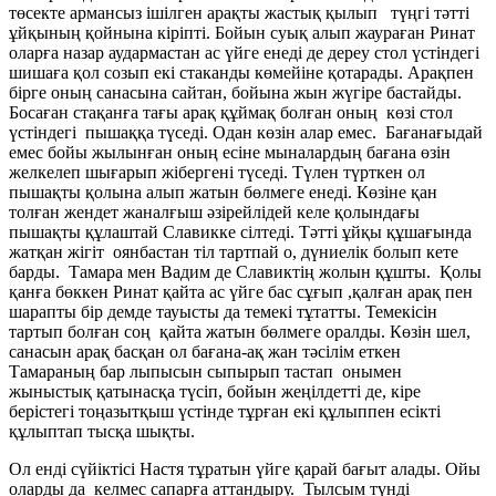
төсекте армансыз ішілген арақты жастық қылып түңгі тәтті
ұйқының қойнына кіріпті. Бойын суық алып жаураған Ринат
оларға назар аудармастан ас үйге енеді де дереу стол үстіндегі
шишаға қол созып екі стаканды көмейіне қотарады. Арақпен
бірге оның санасына сайтан, бойына жын жүгіре бастайды.
Босаған стақанға тағы арақ құймақ болған оның көзі стол
үстіндегі пышаққа түседі. Одан көзін алар емес. Бағанағыдай
емес бойы жылынған оның есіне мыналардың бағана өзін
желкелеп шығарып жібергені түседі. Түлен түрткен ол
пышақты қолына алып жатын бөлмеге енеді. Көзіне қан
толған жендет жаналғыш әзірейлідей келе қолындағы
пышақты құлаштай Славикке сілтеді. Тәтті ұйқы құшағында
жатқан жігіт оянбастан тіл тартпай о, дүниелік болып кете
барды. Тамара мен Вадим де Славиктің жолын құшты. Қолы
қанға бөккен Ринат қайта ас үйге бас сұғып ,қалған арақ пен
шарапты бір демде тауысты да темекі тұтатты. Темекісін
тартып болған соң қайта жатын бөлмеге оралды. Көзін шел,
санасын арақ басқан ол бағана-ақ жан тәсілім еткен
Тамараның бар лыпысын сыпырып тастап онымен
жыныстық қатынасқа түсіп, бойын жеңілдетті де, кіре
берістегі тоңазытқыш үстінде тұрған екі құлыппен есікті
құлыптап тысқа шықты.
Ол енді сүйіктісі Настя тұратын үйге қарай бағыт алады. Ойы
оларды да келмес сапарға аттандыру. Тылсым түнді