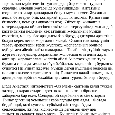
тарапынан күдіктенетін тұлғалардың бар жоғын туралы
сұралды. Әйелдің жауабы да күйеуінікіндей. Айтатыны
өздеріне көз алартқандардың болуы мүмкін емес. Жусаннан
аласа, бетегеден биік қоңырқай тіршілік иесіміз. Қызығатын
бизнесіміз, қомақты ақшамыз жоқ. Әйтсе де, жиналған
материалдарды ой елегінен өткізе келе тергеушілер мынандай
қастандықты көлденен көк аттының жасауының мүмкін
еместігін, мынау бас араздығы бар біреудің қитұрқы әрекетіне
болуы керек деген жорамалға келеді. Осыны нақтылау үшін
тергеу әрекеттерін терен жүргізуді жоспарланып бөлімге
күйеуі мен әйелін кайта шақырды. Талай істің түйінін тауып
жүрген тергеушілер жорамалын жолбасшы етіп алып жауап
алғанда жарақат алған жігіттің әйелі Анастася қанша түлкі
бұланға салса да амалсыз бұл бейбастақтықты өзінің бұрынғы
сүйіктісі Ни Ринат жасауы мүмкін деген күдігімен бөліседі де,
полиция қызметкерлеріне өзінің Ринатпен қалай танысқанын,
араларында өрбіген махаббат дастаны туралы баяндап береді.
Бірде Анастася интернеттегі «Өз әлемі» сайтына келіп түскен
хаттарды қарап отырса достық қолын созған бірнеше
хабарлама бар екен. Соларды ой сарабынан өткізе отырып
Ринат дегеннің ұсынысын кабылдауды құп алды. Фотада
бидай өңді, көзі күлген, сүйкімді жігіт тұр. Адам
сөйлескенше, жылқы кісінескенше дегендей екеу ара
таныстық сырластыққа ұласты. Күнделікті байланыс жиілеп,