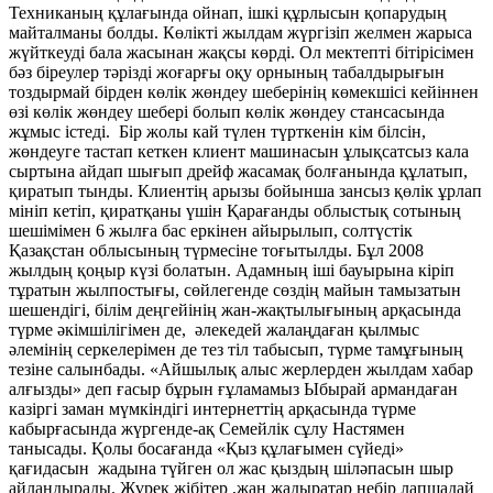
Техниканың құлағында ойнап, ішкі құрлысын қопарудың
майталманы болды. Көлікті жылдам жүргізіп желмен жарыса
жүйткеуді бала жасынан жақсы көрді. Ол мектепті бітірісімен
бәз біреулер тәрізді жоғарғы оқу орнының табалдырығын
тоздырмай бірден көлік жөндеу шеберінің көмекшісі кейіннен
өзі көлік жөндеу шебері болып көлік жөндеу стансасында
жұмыс істеді. Бір жолы кай түлен түрткенін кім білсін,
жөндеуге тастап кеткен клиент машинасын ұлықсатсыз кала
сыртына айдап шығып дрейф жасамақ болғанында құлатып,
қиратып тынды. Клиентің арызы бойынша зансыз қөлік ұрлап
мініп кетіп, қиратқаны үшін Қарағанды облыстық сотының
шешімімен 6 жылға бас еркінен айырылып, солтүстік
Қазақстан облысының түрмесіне тоғытылды. Бұл 2008
жылдың қоңыр күзі болатын. Адамның іші бауырына кіріп
тұратын жылпостығы, сөйлегенде сөздің майын тамызатын
шешендігі, білім деңгейінің жан-жақтылығының арқасында
түрме әкімшілігімен де, әлекедей жалаңдаған қылмыс
әлемінің серкелерімен де тез тіл табысып, түрме тамұғының
тезіне салынбады. «Айшылық алыс жерлерден жылдам хабар
алғызды» деп ғасыр бұрын ғұламамыз Ыбырай армандаған
казіргі заман мүмкіндігі интернеттің арқасында түрме
кабырғасында жүргенде-ақ Семейлік сұлу Настямен
танысады. Қолы босағанда «Қыз құлағымен сүйеді»
қағидасын жадына түйген ол жас қыздың шіләпасын шыр
айландырады. Жүрек жібітер ,жан жадыратар небір лапшадай