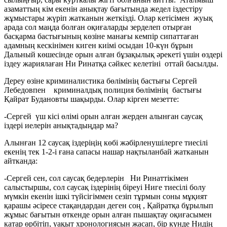
азаматтың кім екенін анықтау бағытында жедел іздестіру
жұмыстары жүріп жатканын жеткізді. Олар кетісімен жуық
арада сол маңда болған оқиғаларды зерделеп отырған
басқарма бастығының көзіне манағы кемпір сипаттаған
адамның кескінімен киген киімі осыдан 10-күн бұрын
Дальный көшесінде орын алған бұзақылық әрекеті үшін өздері
іздеу жариялаған Ни Ринатқа сәйкес келетіні оттай басылды.
Дереу өзіне криминалистика бөлімінің бастығы Сергей
Лебедовпен криминалдық полиция бөлімінің бастығы
Қайрат Будановты шақырды. Олар кірген мезетте:
-Сергей үш кісі өлімі орын алған жерден алынған саусақ
іздері иелерін анықтадыңдар ма?
Алынған 12 саусақ іздеріңің көбі жәбірленушілерге тиесілі
екенің тек 1-2-і ғана сапасы нашар нақтыланбай жатканын
айтканда:
-Сергей сен, сол саусақ бедерлерін Ни Ринаттікімен
салыстыршы, сол саусақ іздерінің біреуі Ниге тиесілі болу
мүмкін екенін ішкі түйсігіммен сезіп тұрмын соны мұқият
қарашы әсіресе стақандардан деген соң , Қайратқа бұрылып
жұмыс бағытын өткенде орын алған пышақтау оқиғасымен
катар өрбітіп, уақыт хронологиясын жасап, бір күнде Нидің