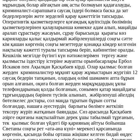
мұрындық болар айғақтын аяқ асты болмауын қадағалауды,
криминалист-сарапшыға саусақ іздері болмаса баска да зат
бедерлерлерін жете зерделей қарау қажеттігін тапсырды.
Оперативтік қызметкерлерге қоғамдық қауіпсіздік бөлімінің
қызметкерлерінен қалауларынша көмекке адам алып, маңайды
аралап сұрастыру жасауын, сұрау барысында қырағы көз
карияларды қалыс қалдырмай жәбірленушілерді соңғы сәтте
кім қашан көргенің соңғы мезеттерде қонаққа кімдер келгенін
нақтылау кажетті туралы тапсырма беріп, кабинетіне оралды.
Кешкілік мезгілде бүгінгі күн нәтижелерімен тергеу және
қылмысты іздестіру істеріне жауапты орынбасарлары Ербол
Искаков пен Ақылқан Қасқабаев кірді. Олар қылмыс болған
жерден криминалистер мұқият қарау жұмыстарын жүргізіп 12
саусақ бедерін тапқанын, олардың өлімі шамамен апта бұрын
орын алғанын, оқиға болған жерден марқұмдардың ұялы
телефондарының қолды болғанын, сонымен қатар маңайдағы
тұрғындардың бәрінен түсінік алынып, жәбірленуші әйелдің
бөтелкелес достары, сол маңда тұратын бұрын сотты
болғандар, нашаға әуестердің барлығы бөлімге жеткізіп
тексеру жүріп жатқанын баяндады. Сөз арасында Қасқабаев
әзірге оқиғаны нақтылайтын дерек ұшы табылмай тұрғанын,
тек қылмыс болған үйдегі бір қарияның айтуы бойынша
Светаны соңғы рет «ата-ана күні» мерекесі қарсанында
көргенін, қасында бойы орташа жіңішке келген бидай өңдес
сылыңғыр, сары курткалы жігіт болғанын айтты. Аталмыш