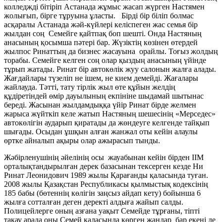
колледжді бітіріп Астанада жұмыс жасап жүрген Настямен
жолығып, бірге тұруына ұласты. Бірді бір біліп болмас
асқаралы Астанада жәй-күйлері келіспеген жас семья бір
жылдан соң Семейге қайтпақ боп шешті. Онда Настяның
анасының қосымша пәтері бар. Жүзіктің көзінен өтердей
жылпос Ринаттың да бизнес жасауына орайлы. Тоғыз жолдың
торабы. Семейге келген соң олар қыздың анасының үйінде
тұрып жатады. Ринат бір автокөлік жуу салонын жалға алады.
Жағдайлары түзеліп не ішем, не кием демейді. Жағалары
жайлауда. Тәтті, тату тірлік жыл өте құйын желдің
құдіретіндей өмір дауылының екпініне шыдамай шытынас
береді. Жасынан жылдамдыққа үйір Ринат бірде желмен
жарыса жүйткіп келе жатып Настяның шешесінің «Мерседес»
автокөлігін аударып қиратады да жөндеуге келгенде тайқып
шығады. Осыдан ұшқын алған жанжал оты кейін алаулы
өртке айналып ақыры олар ажырасып тынды.
Жәбірленушінің әйелінің осы жауабынан кейін бірден ІІМ
орталықтандырылған дерек базасынан тексерген кезде Ни
Ринат Леонидович 1989 жылы Қарағанды қаласында туған.
2008 жылы Қазақстан Республикасы қылмыстық кодексінің
185 бабы (бөтеннің көлігін заңсыз айдап кету) бойынша 6
жылға сотталған деген деректі алдыға жайып салды.
Полицейлерге оның азғана уақыт Семейде тұрғаны, тіпті
тақау арада оны Семей қаласында көрген жандар бар екені де