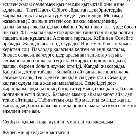
есілген жылы сөздермен қыз сезімін қытықтай оны өзіне
құлатады. Тіпті Настя Сібірге айдалған декабристердің
жарлары сияқты мұны түрмеге де іздеп келеді. Мерзімді
жазасының 3 жылын өтеген соң жақсы мінездеменің,
қылығының арқасында мерзімінен бұрын шартты түрде босап
шығып 2011 жылы ғаламтор арқылы ғайыптан пайда болған
ғашығының құшағына Астанаға тартады. Кейіннен Семейге
оралады. Жылдан аса сонда тұрады. Настямен болған ұрыс-
керістен соң Павлодар қаласына келген ол енді қалталы,
бизнес саласында жүргендер арасынан таныстар тауып,
сеніміне кіріп сондағы түңгі клубтардың бірінде диджей,
даяшы, бармен болып жұмыс істейді. Жағдай жақсарады.
Қалталы достар табады. Былайша айтқанда қағанағы қарқ,
сағанағы сарқ. Тек, денеге шыққан сыздауықтай Семейде
қалған сұлуы ғана жанын мазалайды. Семейдегі дос-
жарандары арқылы оның басқаға тұрмысқа шыққаны, балалы
болғанын естіп біледі. Басында мамыр айы махабат айы деп
текке айтпадық. Табиғаттың осы бір мазатты сәтінде жұпты
жандардың бойына желік пайда болып, мазасыз күйге енетіні
ежелден елге аян.
Сенің от құшағында, дүниені үмытып талықсыдым
Жүрегімді өртеді жан ыстығың