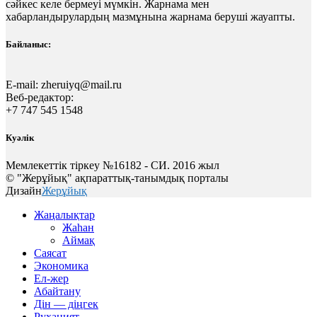
сәйкес келе бермеуі мүмкін. Жарнама мен
хабарландырулардың мазмұнына жарнама беруші жауапты.
Байланыс:
E-mail:
zheruiyq@mail.ru
Веб-редактор:
+7 747 545 1548
Куәлік
Мемлекеттік тіркеу №16182 - СИ. 2016 жыл
© "Жерұйық" ақпараттық-танымдық порталы
Дизайн
Жерұйық
Жаңалықтар
Жаһан
Аймақ
Саясат
Экономика
Ел-жер
Абайтану
Дін — діңгек
Руханият