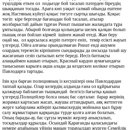
түңілдірік еткен ол подьезде бой тасалап пәтерден біреудің
шыққанын тосады. Араға көп уақыт салмай ойында ештене
жоқ Настяның күйеуі қоқыс төгуге сыртқа шығады. Қоқыс
төгіп кіре бергенде бағанадан бой тасалап, атылар
жолбарыстай дайын тұрған Ринат пышағын жалаңдата тұра
ұмтылады. Абырой болғанда қолындағы шелек қалқан болып
пышақ оған бойлап кірмей ішінен жанай өтеді. Жан беру
оңай ма, ол қарсыласа жүріп пәтерге еніп, темір есікті жауып
үлгереді. Ойға алғаны орындалмаған Ринат енді ашумен
олардың терезесін кірпішпен сындырады да онсызда талай шу
жасағанын сезіп сытылып кете береді. Иесіз батпақты
алаңқаймен кашып отырып, Красный кардон аумағындағы
танысынан карызға ақша алады да кездескен көлікке отырып
Павлодарға тартады.
Ізін қуа барған полицияның із кесушілері оны Павлодардан
таппай қалады. Олар келердің алдында ғана ол құйрығына
қалжауыр байланған тышқандай белгісіз бағытқа қашып
үлгереді.Полицейлер болса оның бас сауғалап барар жерінің
жорамал картасын жасап, жаушы аттандырып, аяқ жетпеген
жерге хабарлама жіберіп қылмыскердің мойнына қыл бұрау
салу жұмыстарын қарқынды түрде қолға алған болатын.
Оның барады-ау, бас сұғуы мүмкін жерлер анықталып,
тосқауылдар құрылды. Осындай Қарағанды қаласындағы
немере апайының үйінің маңын торауылдап жүрген Семейлік