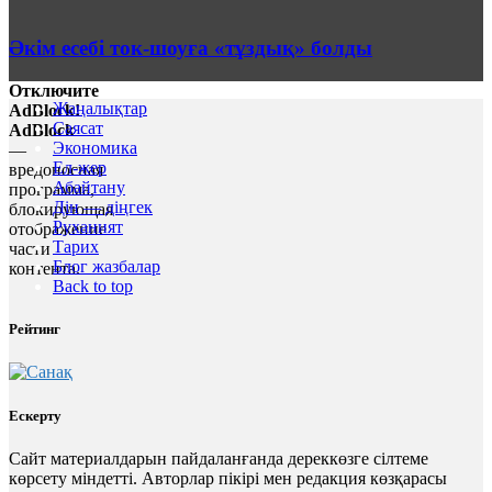
Әкім есебі ток-шоуға «тұздық» болды
Отключите
Жаңалықтар
AdBlock!
Саясат
AdBlock
Экономика
—
Ел-жер
вредоносная
Абайтану
программа,
Дін — діңгек
блокирующая
Руханият
отображение
Тарих
части
Блог жазбалар
контента.
Back to top
Рейтинг
Ескерту
Сайт материалдарын пайдаланғанда дереккөзге сілтеме
көрсету міндетті. Авторлар пікірі мен редакция көзқарасы