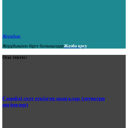
Жерұйық
Жерұйықпен бірге болыңыздар
Жазба қосу
Осы тектес:
Семейді селт еткізген оқиғалар (детектив
әңгімелер)