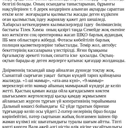
белгілі болады. Оның осындағы таныстарынан, бұрынғы
нақсүйерінен т. б дерек көздерінен алынған ақпарды сараптан
өткізе келе жоғарыдағы қылмысты жасады деген күдікпен
оған қылмыстық іздеу жариялау қажет деп шешіледі.
Хабарсыз кеткендермен кылмыскерлерді іздеу бөлімшесінің
бастығы Тілек Хамза оның қазіргі таңда Семейде жоқ екеніне
көз жеткізген соң орентировка жасап ШҚО барлық аудандық
ІІБ мен облыстарға жіберді. Фотасы көбейтіліп барлық
полиция қызметкерлеріне табысталды. Темір жол, автобус
бекеттерінің кассаларына үлестірілді. Яғни бұзақыны
бұғалықтау әрекеті толық сипатта іске қосылды. Оқтың-
оқтын барады-ау деген жерлерге қатынас қағаздар жолданады.
Диірменнің тасындай шыр айналған дүниеде тоқтау жоқ.
Сынаптай сырғыған уақыт батқан күндей тарих қойнауына
жылжуда. «1-ші мамыр», «ата-ана күні», «9-мамыр»
мерекелері өтіп мамыр айының мамыражай күндері де келіп
жетті. Қыстың қамын жазда ойла қағидасымен көктем
шығысымен жертөлелерді қысқа қамдау жұмысымен
айланысып жүрген тұрғын үй коперативінің төрайымына
Дальный көшесі бойындағы 62 үйде тұратын бірнеше
тұрғындар келіп осы үйдегі 2-пәтер иелерінің біраз болды
көрінбейтіні, пәтер сыртынан жабық болғанмен ішінен бір
жаман күлімсі иіс шығатындығы туралы шағым айтты. Тіпті
көпті көрген Валя әжей әлгі иістің өлік иісіне ұқсайтындығы