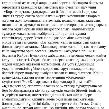
келіп кешкі асын енді алдына ала берген басқарма бастығы
оперативті кезекшіге қылмыстың ізін суытпай ашу үшін
«Боран» орталықтандырылған байланыс желісі арқылы
шұғыл түрде оқиға орын алған жерге кезекшілік атқарып
жүрген жол полициясы, патрульдік полиция экипаждарын,
полицияның аумақтық полиция инспекторларын аттандырып,
оларға оқиға орнын кіші шеңберге алып, қылмыскерді
тұзақтау мақсатында жәбірленушінің сипаттауына
келетіндерді дереу Затон полиция бөліміне жеткізуді
міндеттеуді тапсырды. Өзі қызмет көлігін шақырып оқиға
болған жерге аттанды. Машинада келе жатып қылмысты ашу
ісіне жауапты орынбасары Ақылхан Қасқабаев пен КПБ
бастығы Қайрат Будановқа хабарласып аталмыш мекен-жайға
келуін ескертті. Оқиға болған жерге келгенде жәбірленушіні
жедел жәрдем әкеткелі жатыр екен. Ат үсті тілдескенде
ұққаны кешкілік үйінен қоқыс шығаруға шыққан кезде
белгісіз біреу подьезде шабуыл жасап пышақ сілтеген. Кейін
ауыруханада жауап алған тергеушінің «Кімдерден
күдіктенесіз?», «Бас араздығы бар жандар бар ма еді?»,
«Қылмыскерді сипаттай аласыз ба?» тәрізді сұрақтарына ол
бұл басбұзарлықты кім істеуі мүмкін екенін білмейтіндігін,
өздерімен қастық ниеттегілерді тап басып айтып бере
алмайтындығын, қараңғы және оқиғаның қас қағымда
болғандықтан күдіктіні байқап үлгермегенін айтты. Оның
әйелінен де жауап алынып, күдіктінің кім болуы мүмкін, өз