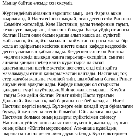
Мынау байтақ әлемде сен екеуміз,
Жүргендейміз айланып ғарышты мың.- деп Фариза ақын
жырлағандай Настя есінен шықпай, оған деген сезім Ринатты
Семейге жетелейді. Келе Настяның ұялы телефонын тауып,
кездесуге шақырып , тілдеспек болады. Басқа үйдің от анасы
болған Настя одан басын қанша алып кашса да, сүліктей
жабысып қайта-қайта мазалап қоймаған соң осы жолы бір
жола ат құйрығын кесіспек ниетте онын кафеде кездесейік
деген ұсынысын қабыл алады. Кездескен сәтте ол Ринатқа
«қалған көңіл шыққан жанға пара-пар» екендігін, сынған
айнаны қандай шебер кайта құрастырса да сызат
қалатындығын шегіне жеткізе шегелеп, енді өзін қайта
мазаламауды өтініп қайырылмастан кайтады. Настяның тоқ
етер жауабы жанына түрпідей тиіп, шымбайына батқан Ринат
ашуын енді арақтан алды. Кафеде шыққан ол отырысты
қаладағы түңгі клубтардың бірінде жалғастырады. Клубта
таңғы 5-ке дейін болған Ринат өзінің Настя тұратын
Дальный аймағына қалай барғанын сезбей қалады. Ниеті
Настяны көргісі келеді. Бұл жерге өзін қандай күш бұйдалаған
бұзаудай жетелеп келгенін білмейді. Ойы далаға шыққан
Настямен болмаса оның қазырғы сүйіктісімен сөйлесу.
Настяның үйінен онша алыс емес дүкеннің жанында тұрған
оның ойын «Жігітім мерекеңмен! Ата-анана құдайдың
шарапаты тисін» деген әйел дауысы бөлді. Бұл серіктерімен