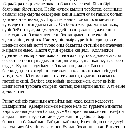
бара-бара олар етене жақын болып үлгереді. Бірін бірі
баяғыдан білетіндей. Небір жүрек қылын тербетер, сағыныш
самалы есер сырлы сөздерден кейін Настя оған ғашық болып
қалғанын байқамады. Бір әттегенайы оның осы мезетте
түрмеде отырғандығы ғана. Ол болса «жаңылмайтын жақ,
сүрінбейтін тұяқ жоқ»- дегендей өзінің жастық желікпен
шатасқанын ,баска тиген сон бостандықтың не екенін
түсінгенін , енді тек Настя үшін өмір сүретінін, еркіндікке
шыққан соң міндетті түрде оны бақытты ететінің қайталаудан
жаңылған емес. Настя бүгін ерекше көңілді. Колледжде
сұраған сабақтарынан жақсы баға алып ұстаздарынан жылы
сөз естіген оның шадыман көңіліне шуақ шашқан күн де әсер
етуде. Күндегі әдетімен сабақтан соң жедел басып
баспалдақпен көтеріліп келе жатып көзі почта жәшігіндегі
хатқа түсті. Кілтімен ашып хатты алып, оқығанша асығыс
пәтеріне енді. Дәлізге аяқ киімін шешкенмен, сырт киімін
шешпестен тумбаға отырып хаттың конвертін ашты. Хат өзіне
арналыпты .
Ринат өзінсіз таңының атпайтынын жаза келіп кездесуге
шақырыпты. Қабырғасымен кеңесе келе ол түрмеге Ринатты
көріп, жолығуға бел байлады. «Хат арқылы махаббат телефон
арқылы ішкен түскі астай»- демекші не де болса барып
барлығын байжайлап, байқап қайтпақ. Екеуінің осы кездесуі
жақсы тәртібі үшін мерзімінен бұрын босап шыққан Ринаттың