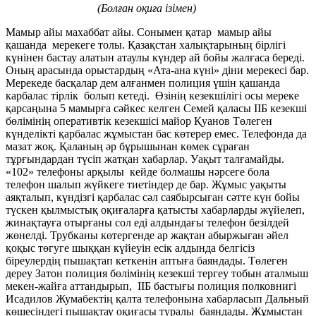
(Болған оқиға ізімен)
Мамыр айы махаббат айы. Сонымен қатар мамыр айы
қашанда мерекеге толы. Қазақстан халықтарының бірлігі
күнінен бастау алатын атаулы күндер ай бойы жалғаса береді.
Оның арасында орыстардың «Ата-ана күні» діни мерекесі бар.
Мерекеде басқалар дем алғанмен полиция үшін қашанда
карбалас тірлік болып кетеді. Өзінің кезекшілігі осы мереке
қарсаңына 5 мамырға сәйкес келген Семей қаласы ІІБ кезекші
бөлімінің оперативтік кезекшісі майор Қуанов Төлеген
күнделікті қарбалас жұмыстан бас көтерер емес. Телефонда да
мазат жоқ. Қаланың әр бұрышынан көмек сұраған
тұрғындардан түсіп жатқан хабарлар. Уақыт талғамайды.
«102» телефоны арқылы кейде болмашы нәрсеге бола
телефон шалып жүйкеге тиетіндер де бар. Жұмыс уақыты
аяқталып, күндізгі қарбалас сәл саябырсыған сәтте күн бойы
түскен қылмыстық оқиғаларға қатысты хабарларды жүйелеп,
жинақтауға отырғаны сол еді алдындағы телефон безілдей
жөнелді. Трубканы көтергенде ар жақтан абыржыған әйел
қоқыс төгуге шыққан күйеуін есік алдында белгісіз
біреулердің пышақтап кеткенін аптыға баяндады. Төлеген
дереу Затон полиция бөлімінің кезекші тергеу тобын аталмыш
мекен-жайға аттандырып, ІІБ бастығы полиция полковнигі
Исадилов Жумабектің қалта телефонына хабарласып Дальный
көшесіндегі пышақтау оқиғасы туралы баяндады. Жұмыстан