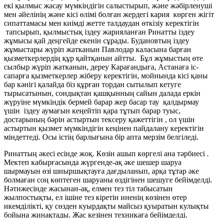
екі қылмыс жасау мүмкіндігін салыстырып, және жәбірленуші
мен әйелінің және кісі өлімі болған жердегі кария көрген жігіт
сипаттамасы мен киімді жетте талдаудан өткізіу керектігін
тапсырып, қылмыстық іздеу жарияланған Ринатты іздеу
жұмысы қай деңгейде екенін сұрады. Будановтың іздеу
жұмыстары жүріп жатканын Павлодар каласына барған
қызметкерлердің құр қайтқанын айтты. Бұл жұмыстың өте
сылбыр жүріп жатканын, дереу Карағандыға, Астанаға іс-
сапарға қызметкерлер жіберу керектігін, мойнында кісі қаны
бар кәнігі қалайда біз құрған тордан сытылып кетуге
тырысатынын, сондықтан қашқынның сайын далада еркін
жүруіне мүмкіндік бермей барар жер басар тау қалдырмау
үшін іздеу аумағын кеңейтіп қара тұтып барар туыс,
достарының бәрін астыртын тексеру қажеттігін , ол үшін
астыртын қызмет мүмкіндігін кеңінен пайдалану керектігін
міндеттеді. Осы істің барлығына бір апта мерзім белгіледі.
Ринаттың әкесі есінде жоқ. Көзін ашып көргелі ана тәрбиесі .
Мектеп кабырғасында жүргенде-ақ әке шешер шаруа
шырмауын өзі шиыршықтауға дағдыланып, арқа тұтар әке
болмаған соң көптеген шаруаны өздігінен шешуге бейімделді.
Нәтижесінде жасынан-ақ, елмен тез тіл табысатын
жылпостықты, ел ішіне тез кіретін иненің көзінен өтер
икемділікті, қу сөзден куырдақты майсыз қуыратын кулықты
бойына жинақтады. Жас кезінен техникаға бейімделді.