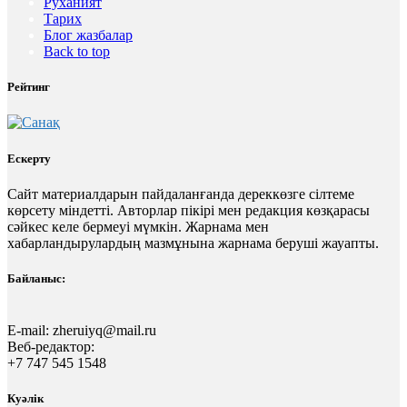
Руханият
Тарих
Блог жазбалар
Back to top
Рейтинг
Ескерту
Сайт материалдарын пайдаланғанда дереккөзге сілтеме
көрсету міндетті. Авторлар пікірі мен редакция көзқарасы
сәйкес келе бермеуі мүмкін. Жарнама мен
хабарландырулардың мазмұнына жарнама беруші жауапты.
Байланыс:
E-mail:
zheruiyq@mail.ru
Веб-редактор:
+7 747 545 1548
Куәлік