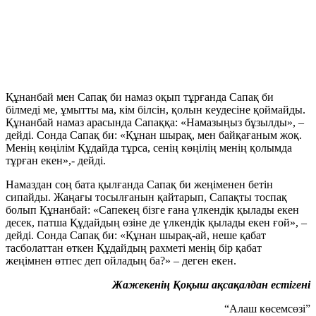
Құнанбай мен Сапақ би намаз оқып тұрғанда Сапақ би
білмеді ме, ұмытты ма, кім білсін, қолын кеудесіне қоймайды.
Құнанбай намаз арасында Сапаққа: «Намазыңыз бұзылды», –
дейді. Сонда Сапақ би: «Құнан шырақ, мен байқағаным жоқ.
Менің көңілім Құдайда тұрса, сенің көңілің менің қолымда
тұрған екен»,- дейді.
Намаздан соң бата қылғанда Сапақ би жеңіменен бетін
сипайды. Жаңағы тосылғанын қайтарып, Сапақты тоспақ
болып Құнанбай: «Сапекең бізге ғана үлкендік қылады екен
десек, патша Құдайдың өзіне де үлкендік қылады екен ғой», –
дейді. Сонда Сапақ би: «Құнан шырақ-ай, неше қабат
тасболаттан өткен Құдайдың рахметі менің бір қабат
жеңімнен өтпес деп ойладың ба?» – деген екен.
Жажеке
нің Қоқыш ақсақалдан естігені
“Алаш көсемсөзі”