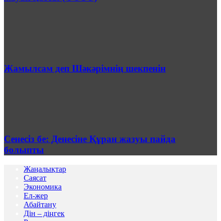
Жамылсам деп Шәкәрімнің шекпенін
Сенесіз бе: Денесіне Құран жазуы пайда
болыпты
Жаңалықтар
Саясат
Экономика
Ел-жер
Абайтану
Дін – діңгек