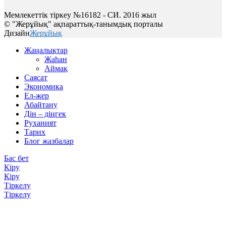
Мемлекеттік тіркеу №16182 - СИ. 2016 жыл
© "Жерұйық" ақпараттық-танымдық порталы
Дизайн
Жерұйық
Жаңалықтар
Жаһан
Аймақ
Саясат
Экономика
Ел-жер
Абайтану
Дін – діңгек
Руханият
Тарих
Блог жазбалар
Бас бет
Кіру
Кіру
Тіркелу
Тіркелу