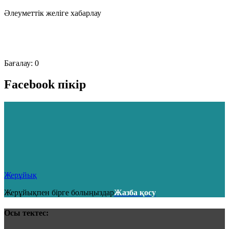
Әлеуметтік желіге хабарлау
Бағалау:
0
Facebook пікір
Жерұйық
Жерұйықпен бірге болыңыздар
Жазба қосу
Осы тектес: