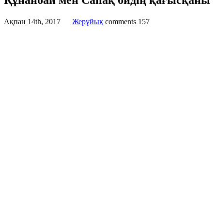
Құнанбай мен Сапақ бидің қағысқаны
Ақпан 14th, 2017
Жерұйық
comments
157