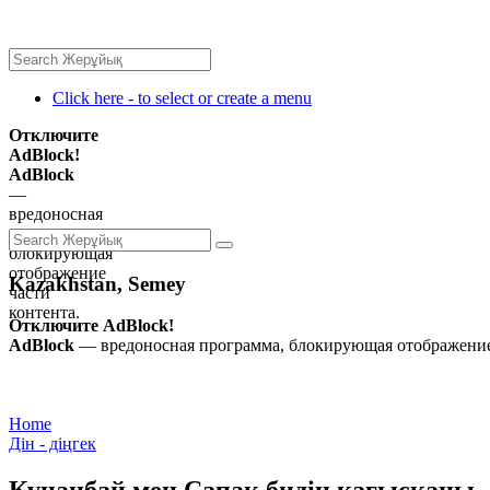
Click here - to select or create a menu
Отключите
AdBlock!
AdBlock
—
вредоносная
программа,
блокирующая
отображение
Kazakhstan, Semey
части
контента.
Отключите AdBlock!
AdBlock
— вредоносная программа, блокирующая отображение 
Home
Дін - діңгек