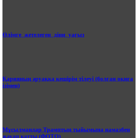
Өлімге жетелеген діни уағыз
Қарияның әруаққа кешірім тілеуі (болған оқиға
ізімен)
Мұсылмандар Трамптың тыйымына намазбен
жауап қатты (ФОТО)