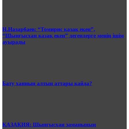
Н.Назарбаев: “Томирис қазақ екен”,
“Шыңғысхан қазақ екен” дегендерге менің ішім
ауырады
Бату ханның алтын аттары қайда?
ҚАЗАҚИЯ: Шыңғысхан заманының