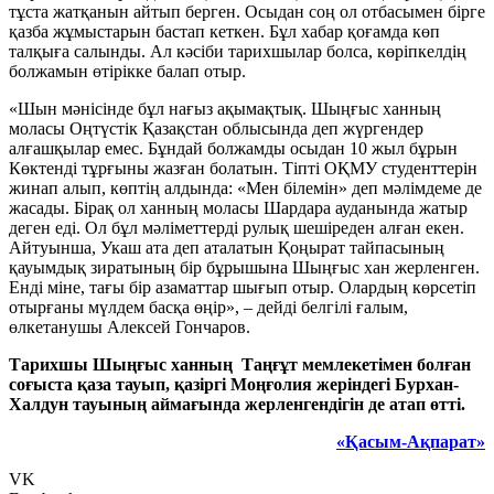
тұста жатқанын айтып берген. Осыдан соң ол отбасымен бірге
қазба жұмыстарын бастап кеткен. Бұл хабар қоғамда көп
талқыға салынды. Ал кәсіби тарихшылар болса, көріпкелдің
болжамын өтірікке балап отыр.
«Шын мәнісінде бұл нағыз ақымақтық. Шыңғыс ханның
моласы Оңтүстік Қазақстан облысында деп жүргендер
алғашқылар емес. Бұндай болжамды осыдан 10 жыл бұрын
Көктенді тұрғыны жазған болатын. Тіпті ОҚМУ студенттерін
жинап алып, көптің алдында: «Мен білемін» деп мәлімдеме де
жасады. Бірақ ол ханның моласы Шардара ауданында жатыр
деген еді. Ол бұл мәліметтерді рулық шешіреден алған екен.
Айтуынша, Укаш ата деп аталатын Қоңырат тайпасының
қауымдық зиратының бір бұрышына Шыңғыс хан жерленген.
Енді міне, тағы бір азаматтар шығып отыр. Олардың көрсетіп
отырғаны мүлдем басқа өңір», – дейді белгілі ғалым,
өлкетанушы Алексей Гончаров.
Тарихшы Шыңғыс ханның Таңғұт мемлекетімен болған
соғыста қаза тауып, қазіргі Моңғолия жеріндегі Бурхан-
Халдун тауының аймағында жерленгендігін де атап өтті.
«Қасым-Ақпарат»
VK