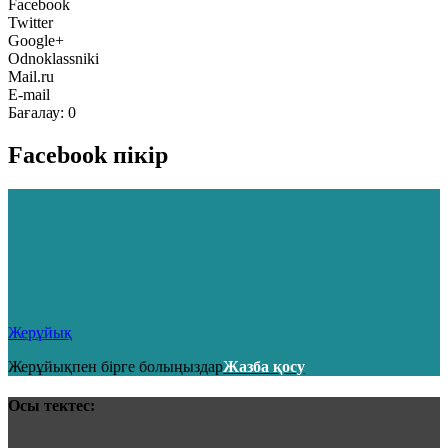
Facebook
Twitter
Google+
Odnoklassniki
Mail.ru
E-mail
Бағалау:
0
Facebook пікір
Жерұйық
Жерұйықпен бірге болыңыздар
Жазба қосу
Осы тектес: