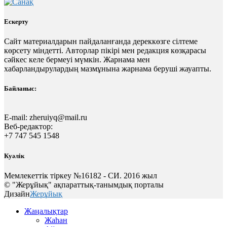
Ескерту
Сайт материалдарын пайдаланғанда дереккөзге сілтеме
көрсету міндетті. Авторлар пікірі мен редакция көзқарасы
сәйкес келе бермеуі мүмкін. Жарнама мен
хабарландырулардың мазмұнына жарнама беруші жауапты.
Байланыс:
E-mail:
zheruiyq@mail.ru
Веб-редактор:
+7 747 545 1548
Куәлік
Мемлекеттік тіркеу №16182 - СИ. 2016 жыл
© "Жерұйық" ақпараттық-танымдық порталы
Дизайн
Жерұйық
Жаңалықтар
Жаһан