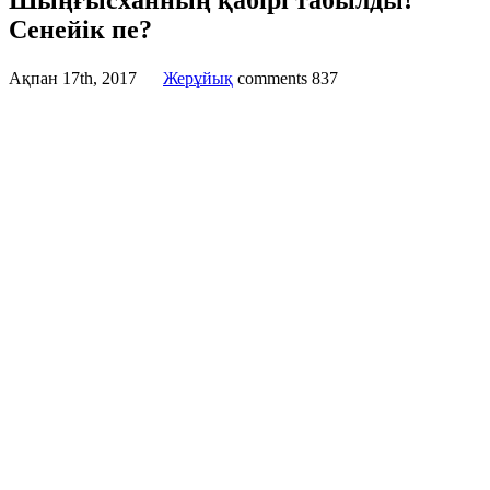
Шыңғысханның қабірі табылды!
Сенейік пе?
Ақпан 17th, 2017
Жерұйық
comments
837