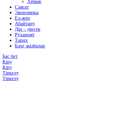
Аймақ
Саясат
Экономика
Ел-жер
Абайтану
Дін – діңгек
Руханият
Тарих
Блог жазбалар
Бас бет
Кіру
Кіру
Тіркелу
Тіркелу