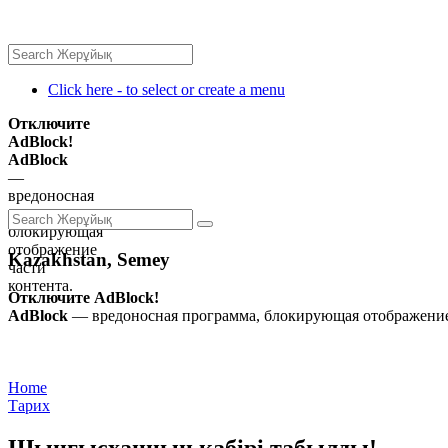
Click here - to select or create a menu
Отключите
AdBlock!
AdBlock
—
вредоносная
программа,
блокирующая
отображение
Kazakhstan, Semey
части
контента.
Отключите AdBlock!
AdBlock
— вредоносная программа, блокирующая отображение 
Home
Тарих