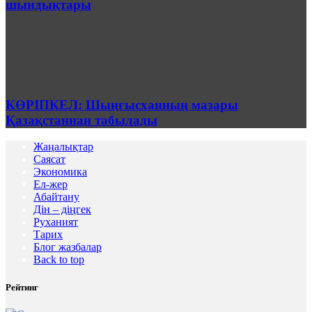
шындықтары
КӨРІПКЕЛ: Шыңғысханның мазары
Қазақстаннан табылады
Жаңалықтар
Саясат
Экономика
Ел-жер
Абайтану
Дін – діңгек
Руханият
Тарих
Блог жазбалар
Back to top
Рейтинг