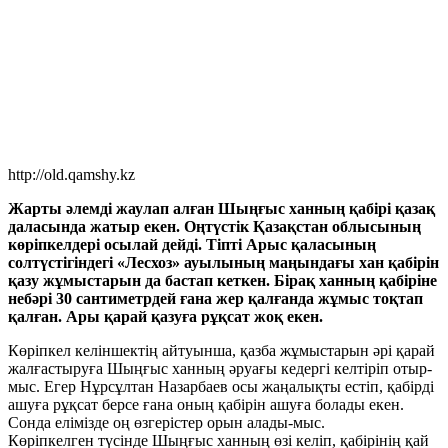
http://old.qamshy.kz
Жарты әлемді жаулап алған Шыңғыс ханның қабірі қазақ
даласында жатыр екен. Оңтүстік Қазақстан облысының
көріпкелдері осылай дейді. Тіпті Арыс қаласының
солтүстігіндегі «Лесхоз» ауылының маңындағы хан қабірін
қазу жұмыстарын да бастап кеткен. Бірақ ханның қабіріне
небәрі 30 сантиметрдей ғана жер қалғанда жұмыс тоқтап
қалған. Ары қарай қазуға рұқсат жоқ екен.
Көріпкел келіншектің айтуынша, қазба жұмыстарын әрі қарай
жалғастыруға Шыңғыс ханның әруағы кедергі келтіріп отыр-
мыс. Егер Нұрсұлтан Назарбаев осы жаңалықты естіп, қабірді
ашуға рұқсат берсе ғана оның қабірін ашуға болады екен.
Сонда елімізде оң өзгерістер орын алады-мыс.
Көріпкелген түсінде Шыңғыс ханның өзі келіп, қабірінің қай