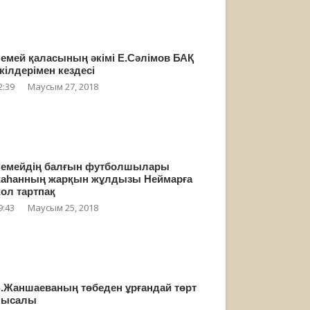
емей қаласының әкімі Е.Сәлімов БАҚ
кілдерімен кездесі
2:39
Маусым 27, 2018
емейдің балғын футболшылары
аһанның жарқын жұлдызы Неймарға
ол тартпақ
9:43
Маусым 25, 2018
.Жаншаеваның төбеден ұрғандай төрт
мысалы