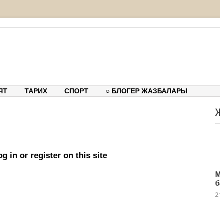
тық-танымдық порталы
ЯТ
ТАРИХ
СПОРТ
○ БЛОГЕР ЖАЗБАЛАРЫ
g in or register on this site
М
б
2