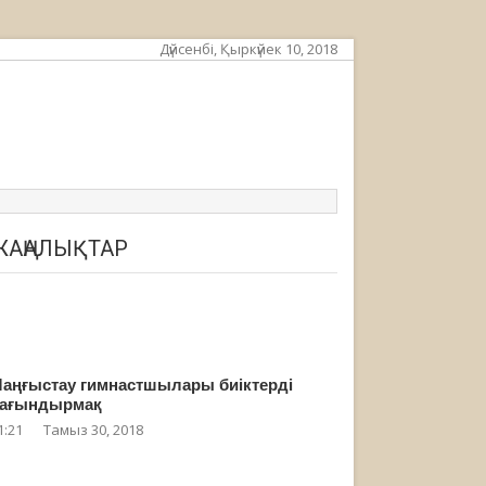
Дүйсенбі, Қыркүйек 10, 2018
ЖАҢАЛЫҚТАР
аңғыстау гимнастшылары биіктерді
ағындырмақ
1:21
Тамыз 30, 2018