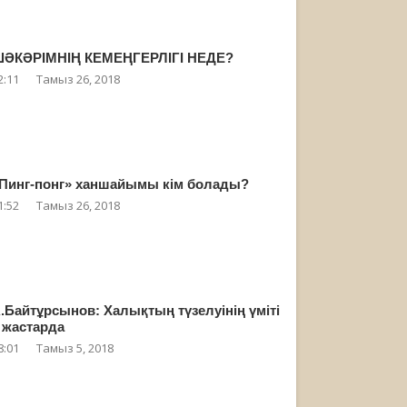
ӘКӘРІМНІҢ КЕМЕҢГЕРЛІГІ НЕДЕ?
2:11
Тамыз 26, 2018
Пинг-понг» ханшайымы кім болады?
1:52
Тамыз 26, 2018
.Байтұрсынов: Халықтың түзелуінің үміті
 жастарда
8:01
Тамыз 5, 2018