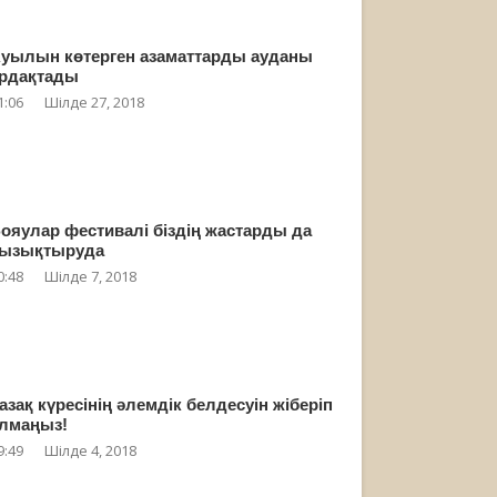
уылын көтерген азаматтарды ауданы
рдақтады
1:06
Шілде 27, 2018
ояулар фестивалі біздің жастарды да
ызықтыруда
0:48
Шілде 7, 2018
азақ күресінің әлемдік белдесуін жіберіп
лмаңыз!
9:49
Шілде 4, 2018