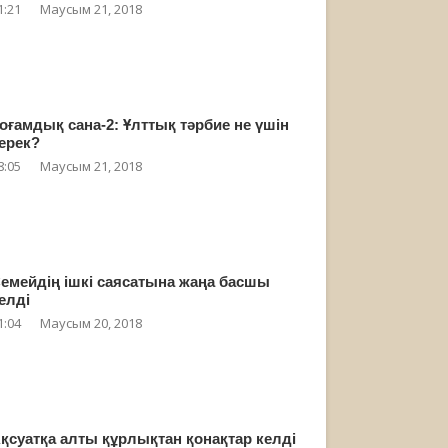
1:21
Маусым 21, 2018
оғамдық сана-2: Ұлттық тәрбие не үшін
ерек?
8:05
Маусым 21, 2018
емейдің ішкі саясатына жаңа басшы
елді
1:04
Маусым 20, 2018
қсуатқа алты құрлықтан қонақтар келді