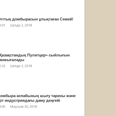
лттық домбырасын ұлықтаған Семей!
3:01
Шілде 2, 2018
Қазақстандық Пулитцер» сыйлығын
анжығалады
2:32
Шілде 2, 2018
омбыра аспабының шығу тарихы және
рт индустриядағы даму деңгейі
9:45
Маусым 30, 2018