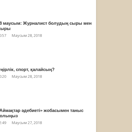
8 маусым: Журналист болудың сыры мен
жыры
0:57
Маусым 28, 2018
ңірлік, спорт, қалайсың?
0:20
Маусым 28, 2018
Аймақтар әдебиеті» жобасымен таныс
олыңыз
2:49
Маусым 27, 2018