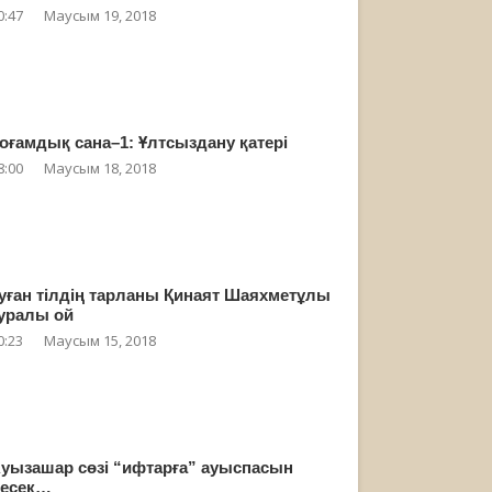
0:47
Маусым 19, 2018
оғамдық сана–1: Ұлтсыздану қатері
8:00
Маусым 18, 2018
уған тілдің тарланы Қинаят Шаяхметұлы
уралы ой
0:23
Маусым 15, 2018
уызашар сөзі “ифтарға” ауыспасын
есек…