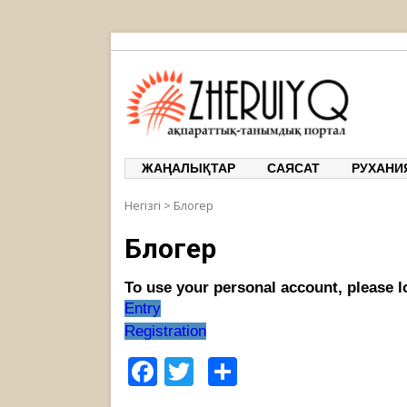
ЖЕРҰЙЫҚ
ақпарат
ЖАҢАЛЫҚТАР
САЯСАТ
РУХАНИ
Негізгі
>
Блогер
Блогер
To use your personal account, please lo
Entry
Registration
Facebook
Twitter
Share