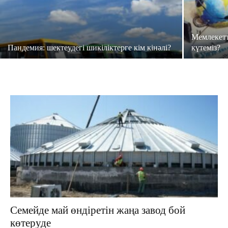
Мемлекетт
Пандемия: шектеудегі шикіліктерге кім кінәлі?
күтеміз?
Семейде май өндіретін жаңа завод бой
көтеруде