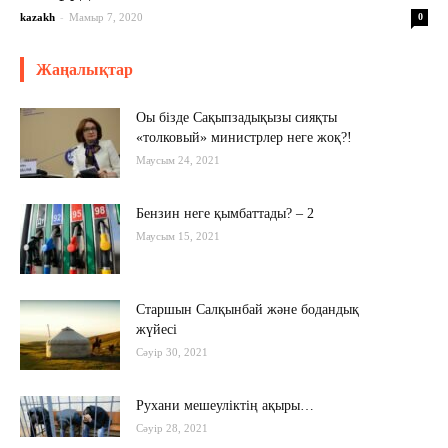
-
kazakh
Мамыр 7, 2020
0
Жаңалықтар
Оы бізде Сақыпзадықызы сияқты
«толковый» министрлер неге жоқ?!
Маусым 24, 2021
Бензин неге қымбаттады? – 2
Маусым 15, 2021
Старшын Салқынбай және бодандық
жүйесі
Сәуір 30, 2021
Рухани мешеуліктің ақыры…
Сәуір 28, 2021