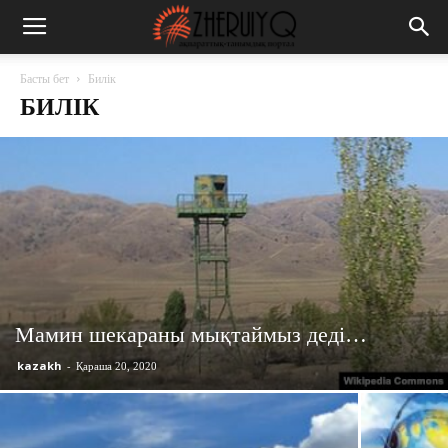
Басты бет
Билік
БИЛІК
Мамин шекараны мықтаймыз деді…
kazakh
-
Қараша 20, 2020