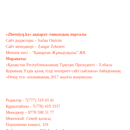
Бүгінгі жастардың рухани әлемі
қандай?..
Сәуір 17, 2021
«Zheruiyq.kz» ақпарат-танымдық порталы
Сайт редакторы – Sailau Omirtai
Тағы оқу
Сайт менеджері – Zangar Zekenov
Меншік иесі – “Қамархан Жұмаділқызы” ЖК
Марапаты:
«Қазақстан Республикасының Тұңғыш Президенті – Елбасы
Қорының Үздік қазақ тілді интернет-сайт сыйлығы» байқауының
«Өткір тіл» аталымының 2017 жылғы жеңімпазы.
Редактор - 7(777) 319 43 41
Құрылтайшы - 7(778) 419 3337
Менеджер – 8778 598 51 77
Мекенжай: Семей қаласы,
Порхоменко көшесі, 119