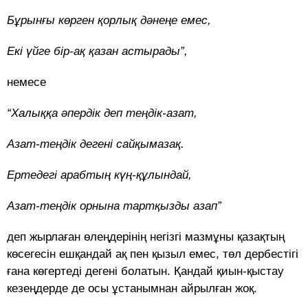
Бұрынғы көрген қорлық дәнеңе емес,
Екі үйге бір-ақ қазан астырады”,
немесе
“Халыққа әпердік деп теңдік-азат,
Азат-теңдік дегені сайқымазақ.
Ертедегі арабтың күң-құлындай,
Азат-теңдік орнына тартқызды азап”
деп жырлаған өлеңдерінің негізгі мазмұны қазақтың
көсегесін ешқандай ақ пен қызыл емес, төл дербестігі
ғана көгертеді дегені болатын. Қандай қиын-қыстау
кезеңдерде де осы ұстанымнан айрылған жоқ.