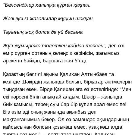
“Белсенділер халыққа құрған қақпан,
Жазықсыз жазалылар мұңын шаққан.
Тауығың жоқ болса да үй басына
Жүз жұмыртқа төлеткен қайдан тапсаң”,
деп өзі
өмір сүрген ортаның келеңсіз көрінісін, жағымсыз
әрекетін байқап, баршаға жая білді.
Қазақтың белгілі ақыны Қалихан Алтынбаев та
кезінде Шәкірдің жанында болып, бірқатар әңгімелерін
тыңдаған екен. Бірде Қалихан аға өз естелігінде: “Мен
екі нәрсені біліп анықтай алдым. Шәкір – жанында
биік қамысы, терең суы бар бір құпия арал емес пе!
Біз өзімізді оның жанында ақынбыз деп
мақтанғанымыз бекер. Ол өз замандас ақындарының
қайсысынан болсын қозыкөш емес, ұзақ көш алда
тұрған сөз иесі”, – депті таза ниетпен. Қалихан