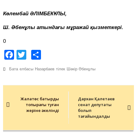
Көлембай ӘЛІМБЕКҰЛЫ,
Ш. Әбенұлы атындағы мұражай қызметкері.
0
Facebook
Twitter
Share
Бата
елбасы
Назарбаев
тілек
Шәкір Әбенұлы
Post
navigation
Жалаңтөс батырдың
Дархан Қалетаев
топырағы туған
сенат депутаты
жеріне әкелінді
болып
тағайындалды