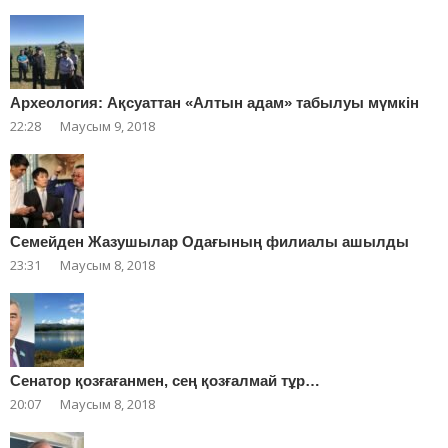
Археология: Ақсуаттан «Алтын адам» табылуы мүмкін
22:28
Маусым 9, 2018
Cемейден Жазушылар Одағының филиалы ашылды
23:31
Маусым 8, 2018
Сенатор қозғағанмен, сең қозғалмай тұр…
20:07
Маусым 8, 2018