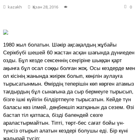
kazakh
Қазан 28, 2016
0
1980 жыл болатын. Шәкір ақсақалдың жұбайы
Серікбүбі шешей 60 жастан асқан шағында дүниеден
озды. Бұл кезде сексеннің сеңгіріне шыққан қарт
ақынға бұл осал соққы болған жоқ. Осы кездерде мен
ол кісінің жанында жиірек болып, көңілін аулауға
тырысатынмын. Өмірдің теперішін көп көрген атамыз
тағдырдың бұл сынағына да сыр бермеуге тырысып,
бізге ішкі күйігін білдіртпеуге тырысатын. Кейде түн
баласы көз ілмей, дөңбекшіп жатқанын да сезем. Өзі
бастап тіл қатпаса, бізді бәлендей сөзге
араластырмайтын. Тіпті, төрт-бес сағат бойы үн-
түнсіз отырып алатын кездері болушы еді. Бір күні
жадырай түсіп: