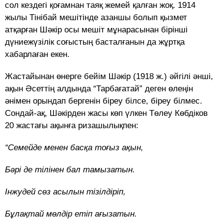
сол кездегі қоғамнан таяқ жемей қалған жоқ. 1914
жылы Тінібай мешітінде азаншы болып қызмет
атқарған Шәкір осы мешіт мұнарасынан бірінші
дүниежүзілік соғыстың басталғанын да жұртқа
хабарлаған екен.
Жастайынан өнерге бейім Шәкір (1918 ж.) әйгілі әнші,
ақын Әсеттің алдында “Тарбағатай” деген өлеңін
әнімен орындап бергенін біреу білсе, біреу білмес.
Сондай-ақ, Шәкірден жасы көп үлкен Төлеу Көбдіков
20 жастағы ақынға ризашылықпен:
“Семейде менен басқа тоғыз ақын,
Бәрі де тілінен бал тамызатын.
Інжудей сөз асылын тізілдіріп,
Бұлақтай мөлдір етіп ағызатын.