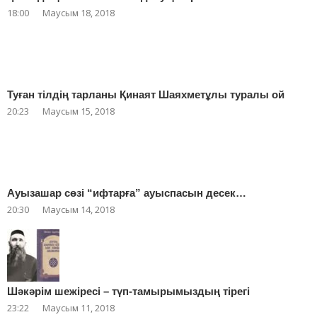
18:00
Маусым 18, 2018
Туған тілдің тарланы Қинаят Шаяхметұлы туралы ой
20:23
Маусым 15, 2018
Ауызашар сөзі “ифтарға” ауыспасын десек…
20:30
Маусым 14, 2018
Шәкәрім шежіресі – түп-тамырымыздың тірегі
23:22
Маусым 11, 2018