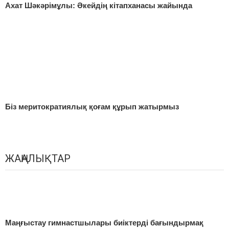
Ахат Шәкәрімұлы: Әкейдің кітапханасы жайында
Біз меритократиялық қоғам құрып жатырмыз
ЖАҢАЛЫҚТАР
Маңғыстау гимнастшылары биіктерді бағындырмақ