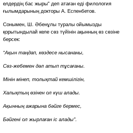
елдердің бас жыры” деп атаған еді филология
ғылымдарының докторы А. Еспенбетов.
Сонымен, Ш. Әбенұлы туралы ойымызды
қорытындылай келе сөз түйінін ақынның өз сөзіне
берсек:
“Ақын таңдап, көздесе нысананы,
Сөз-жебемен дәл атып тұсағаны.
Мінін мінеп, толықтай кемшілігін,
Халықтың өзінен ол күш алады.
Ақынның ажарына бәйге бермес,
Бәйгені ол жырлаған іс алады”.