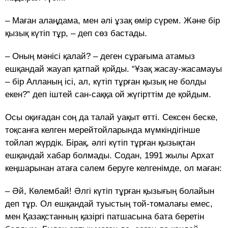
– Маған алаңдама, мен әлі ұзақ өмір сүрем. Және бір
қызық күтіп тұр, – деп сөз бастады.
– Оның мәнісі қалай? – деген сұрағыма атамыз
ешқандай жауап қатпай қойды. “Ұзақ жасау-жасамауы
– бір Алланың ісі, ал, күтіп тұрған қызық не болды
екен?” деп іштей сан-саққа ой жүгірттім де қойдым.
Осы оқиғадан соң да талай уақыт өтті. Сексен беске,
тоқсанға келген мерейтойларында мүмкіндігінше
тойлап жүрдік. Бірақ, әлгі күтіп тұрған қызықтан
ешқандай хабар болмады. Содан, 1991 жылы Архат
кеңшарынан атаға сәлем беруге келгенімде, ол маған:
– Әй, Көлембай! Әлгі күтіп тұрған қызығың болайын
деп тұр. Ол ешқандай туыстың той-томалағы емес,
мен Қазақстанның қазіргі патшасына бата беретін