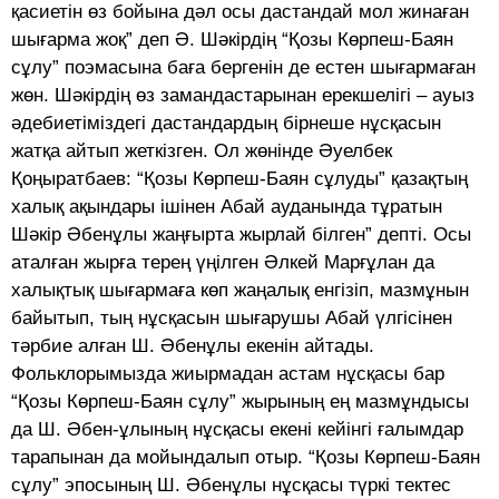
қасиетін өз бойына дәл осы дастандай мол жинаған
шығарма жоқ” деп Ә. Шәкірдің “Қозы Көрпеш-Баян
сұлу” поэмасына баға бергенін де естен шығармаған
жөн. Шәкірдің өз замандастарынан ерекшелігі – ауыз
әдебиетіміздегі дастандардың бірнеше нұсқасын
жатқа айтып жеткізген. Ол жөнінде Әуелбек
Қоңыратбаев: “Қозы Көрпеш-Баян сұлуды” қазақтың
халық ақындары ішінен Абай ауданында тұратын
Шәкір Әбенұлы жаңғырта жырлай білген” депті. Осы
аталған жырға терең үңілген Әлкей Марғұлан да
халықтық шығармаға көп жаңалық енгізіп, мазмұнын
байытып, тың нұсқасын шығарушы Абай үлгісінен
тәрбие алған Ш. Әбенұлы екенін айтады.
Фольклорымызда жиырмадан астам нұсқасы бар
“Қозы Көрпеш-Баян сұлу” жырының ең мазмұндысы
да Ш. Әбен-ұлының нұсқасы екені кейінгі ғалымдар
тарапынан да мойындалып отыр. “Қозы Көрпеш-Баян
сұлу” эпосының Ш. Әбенұлы нұсқасы түркі тектес