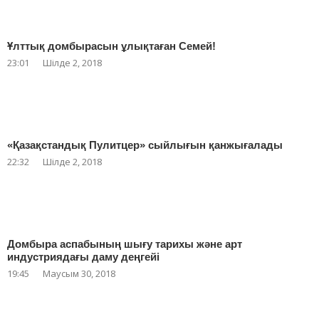
Ұлттық домбырасын ұлықтаған Семей!
23:01
Шілде 2, 2018
«Қазақстандық Пулитцер» сыйлығын қанжығалады
22:32
Шілде 2, 2018
Домбыра аспабының шығу тарихы және арт
индустриядағы даму деңгейі
19:45
Маусым 30, 2018