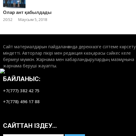
Олар ант қабылдады
20:52
Маусым 5, 2018
Сайт материалдарын пайдаланғанда дереккөзге сілтеме көрсету
міндетті. Авторлар пікірі мен редакция көзқарасы сәйкес келе
бермеуі мүмкін. Жарнама мен хабарландырулардың мазмұнына
жарнама беруші жауапты.
БАЙЛАНЫС:
+7(777) 382 42 75
+7(778) 496 17 88
САЙТТАН ІЗДЕУ…