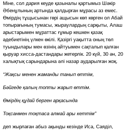
Міне, сол дария кеуде қазыналы қартымыз Шәкір
Әбенұлының артында қалдырған мұрасы аз емес.
Өмірдің тұщысынан гөрі ащысын көп көрген ол Абай
топырағының тумасы, жыраулардың сарқыты, Алаш
арыстарымен мұраттас ғұмыр кешкен қазақ
әдебиетінің үлкен өкілі. Қазіргі уақытта оның төл
туындылары мен өзінің айтуымен сақталып қалған
қыруар хисса-дастандары жетерлік. 20 күй, 30 ән, 20
халықтық сарындарына әлі назар аударылған жоқ.
“Жақсы менен жаманды танып өттім,
Бәйгеде қалың топты жарып өттім.
Өмірдің құдай берген арқасында
Тоқсанмен тоқтаса алмай ары кеттім”
деп жырлаған абыз ақынды кезінде Иса, Саяділ,