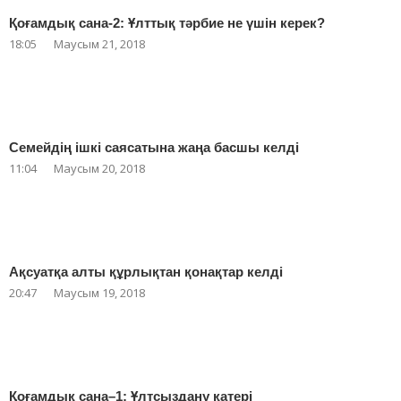
Қоғамдық сана-2: Ұлттық тәрбие не үшін керек?
18:05
Маусым 21, 2018
Семейдің ішкі саясатына жаңа басшы келді
11:04
Маусым 20, 2018
Ақсуатқа алты құрлықтан қонақтар келді
20:47
Маусым 19, 2018
Қоғамдық сана–1: Ұлтсыздану қатері