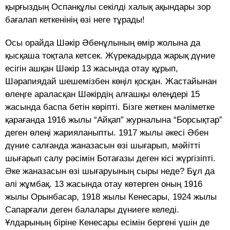
қырғыздың Оспанқұлы секілді халық ақындары зор
бағалап кеткенінің өзі неге тұрады!
Осы орайда Шәкір Әбенұлының өмір жолына да
қысқаша тоқтала кетсек. Жүрекадырда жарық дүние
есігін ашқан Шәкір 13 жасында отау құрып,
Шәрапиядай шешемізбен көңіл қосқан. Жастайынан
өлеңге араласқан Шәкірдің алғашқы өлеңдері 15
жасында баспа бетін көріпті. Бізге жеткен мәліметке
қарағанда 1916 жылы “Айқап” журналына “Борсықтар”
деген өлеңі жарияланыпты. 1917 жылы әкесі Әбен
дүние салғанда жаназасын өзі шығарып, мәйітті
шығарып салу рәсімін Ботағазы деген кісі жүргізіпті.
Әке жаназасын өзі шығаруының сыры неде? Бұл да
әлі жұмбақ. 13 жасында отау көтерген оның 1916
жылы Орынбасар, 1918 жылы Кенесары, 1924 жылы
Сапарғали деген балалары дүниеге келеді.
Ұлдарының біріне Кенесары есімін бергені үшін де