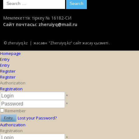
Search
for:
Мемлекеттік тіркеу № 16182-СИ
Сайт почтасы:
zheruiyq@mail.ru
© zheruiyq.kz
|
жасаған
"Zheruiyq.kz" сайт жасау қызметі
.
Homepage
Entry
Entry
Register
Register
Authorization
Registration
*
*
Remember
Lost your Password?
Authorization
Registration
*