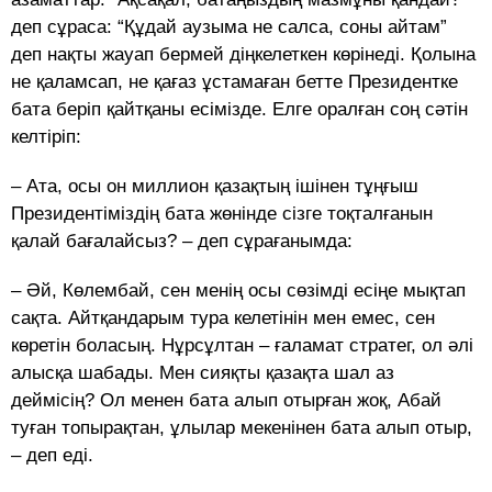
деп сұраса: “Құдай аузыма не салса, соны айтам”
деп нақты жауап бермей діңкелеткен көрінеді. Қолына
не қаламсап, не қағаз ұстамаған бетте Президентке
бата беріп қайтқаны есімізде. Елге оралған соң сәтін
келтіріп:
– Ата, осы он миллион қазақтың ішінен тұңғыш
Президентіміздің бата жөнінде сізге тоқталғанын
қалай бағалайсыз? – деп сұрағанымда:
– Әй, Көлембай, сен менің осы сөзімді есіңе мықтап
сақта. Айтқандарым тура келетінін мен емес, сен
көретін боласың. Нұрсұлтан – ғаламат стратег, ол әлі
алысқа шабады. Мен сияқты қазақта шал аз
деймісің? Ол менен бата алып отырған жоқ, Абай
туған топырақтан, ұлылар мекенінен бата алып отыр,
– деп еді.