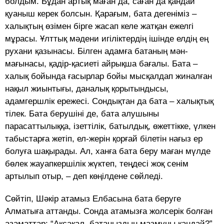
болдым. Бұдан артық маған да, саған да қандай
қуаныш керек болсын. Қарағым, бата дегеніміз –
халықтың өзімен бірге жасап келе жатқан ежелгі
мұрасы. Ұлттық мәдени игіліктердің ішінде елдің ең
рухани қазынасы. Білген адамға батаның мән-
мағынасы, қадір-қасиеті айрықша бағалы. Бата –
халық бойында ғасырлар бойы мысқалдап жиналған
нақыл жиынтығы, даналық қорытындысы,
адамгершлік ережесі. Сондықтан да бата – халықтық
тілек. Бата берушіні де, бата алушыны
парасаттылыққа, ізеттілік, батылдық, өжеттікке, үлкен
табыстарға жетіп, ел-жерін қорғай білетін нағыз ер
болуға шақырады. Ал, ханға бата беру маған мүлде
бөлек жауапкершілік жүктеп, теңдесі жоқ сенім
артылып отыр, – деп көңілдене сөйледі.
Сөйтіп, Шәкір атамыз Елбасына бата беруге
Алматыға аттанды. Сонда атамызға жолсерік болған
азаматтар: “Ақсақал, батаңыздың мазмұны қандай?”