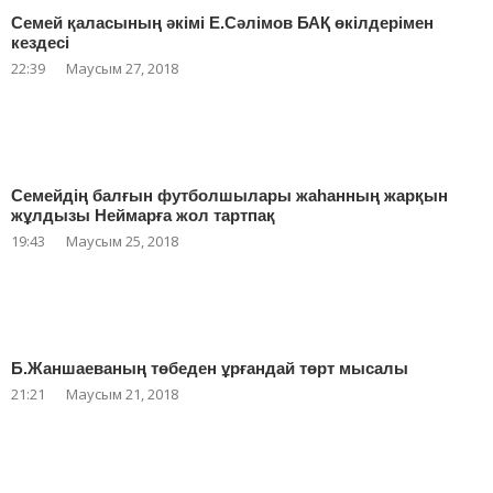
Семей қаласының әкімі Е.Сәлімов БАҚ өкілдерімен
кездесі
22:39
Маусым 27, 2018
Семейдің балғын футболшылары жаһанның жарқын
жұлдызы Неймарға жол тартпақ
19:43
Маусым 25, 2018
Б.Жаншаеваның төбеден ұрғандай төрт мысалы
21:21
Маусым 21, 2018