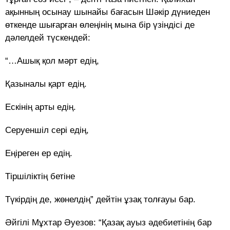
ақынның осынау шынайы бағасын Шәкір дүниеден
өткенде шығарған өлеңінің мына бір үзіндісі де
дәлелдей түскендей:
“…Ашық қол мәрт едің,
Қазыналы қарт едің.
Ескінің арты едің.
Серуеншіл сері едің,
Еңіреген ер едің.
Тіршіліктің бетіне
Түкірдің де, жөнелдің” дейтін ұзақ толғауы бар.
Әйгілі Мұхтар Әуезов: “Қазақ ауыз әдебиетінің бар