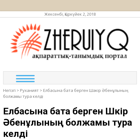
Жексенбі, Қыркүйек 2, 2018
ЖЕР
ақпа
та
по
Негізгі
>
Руханият
>
Елбасына бата берген Шәкір Әбенұлының
болжамы тура келді
Елбасына бата берген Шәкір
Әбенұлының болжамы тура
келді