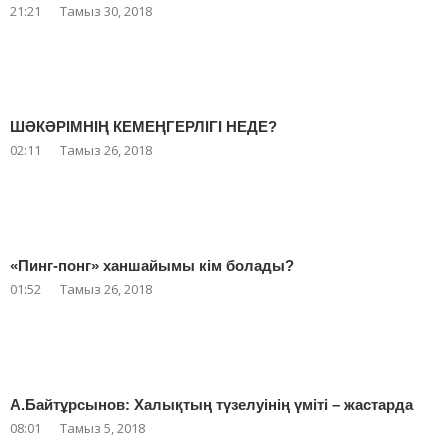
21:21
Тамыз 30, 2018
ШӘКӘРІМНІҢ КЕМЕҢГЕРЛІГІ НЕДЕ?
02:11
Тамыз 26, 2018
«Пинг-понг» ханшайымы кім болады?
01:52
Тамыз 26, 2018
А.Байтұрсынов: Халықтың түзелуінің үміті – жастарда
08:01
Тамыз 5, 2018