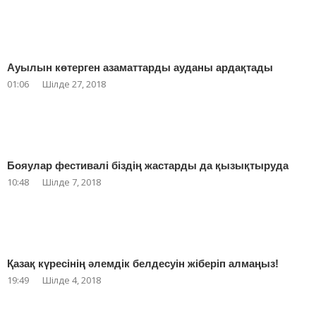
Ауылын көтерген азаматтарды ауданы ардақтады
01:06
Шілде 27, 2018
Бояулар фестивалі біздің жастарды да қызықтыруда
10:48
Шілде 7, 2018
Қазақ күресінің әлемдік белдесуін жіберіп алмаңыз!
19:49
Шілде 4, 2018