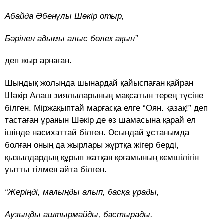
Абайда Әбенұлы Шәкір отыр,
Бәрінен адымы алыс бөлек ақын”
деп жыр арнаған.
Шындық жолында шынардай қайыспаған қайран
Шәкір Алаш зиялыларының мақсатын терең түсіне
білген. Міржақыптай марғасқа елге “Оян, қазақ!” деп
тастаған ұранын Шәкір де өз шамасына қарай ел
ішінде насихаттай білген. Осындай ұстанымда
болған оның да жырлары жұртқа жігер берді,
қызылдардың құрып жатқан қоғамының кемшілігін
уытты тілмен айта білген.
“Жеріңді, малыңды алып, басқа ұрады,
Аузыңды аштырмайды, бастырады.