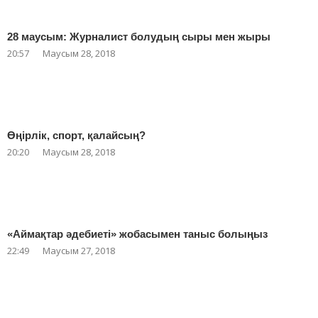
28 маусым: Журналист болудың сыры мен жыры
20:57
Маусым 28, 2018
Өңірлік, спорт, қалайсың?
20:20
Маусым 28, 2018
«Аймақтар әдебиеті» жобасымен таныс болыңыз
22:49
Маусым 27, 2018