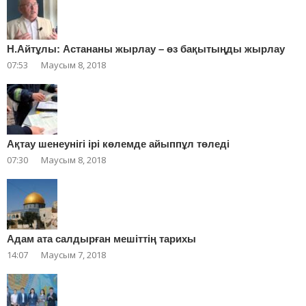
Н.Айтұлы: Астананы жырлау – өз бақытыңды жырлау
07:53
Маусым 8, 2018
Ақтау шенеунігі ірі көлемде айыппұл төледі
07:30
Маусым 8, 2018
Адам ата салдырған мешіттің тарихы
14:07
Маусым 7, 2018