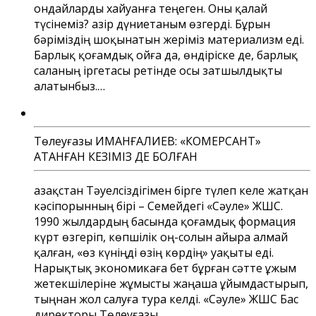
ондайларды хайуанға теңеген. Оны қалай
түсінеміз? Қазір дүниетаным өзгерді. Бұрын
бәріміздің шоқынатын жеріміз материализм еді.
Барлық қоғамдық ойға да, өндіріске де, барлық
саланың іргетасы ретінде осы затшылдықты
алатынбыз.…
Төлеуғазы ИМАНҒАЛИЕВ: «КОМЕРСАНТ»
АТАНҒАН КЕЗІМІЗ ДЕ БОЛҒАН
Қазақстан Тәуелсіздігімен бірге түлеп келе жатқан
кәсіпорынның бірі – Семейдегі «Сәуле» ЖШС.
1990 жылдардың басында қоғамдық формация
күрт өзгеріп, көпшілік оң-солын айыра алмай
қалған, «өз күніңді өзің көрдің» уақыты еді.
Нарықтық экономикаға бет бұрған сәтте ұжым
жетекшілеріне жұмысты жаңаша ұйымдастырып,
тыңнан жол салуға тура келді. «Сәуле» ЖШС Бас
директоры Төлеуғазы…