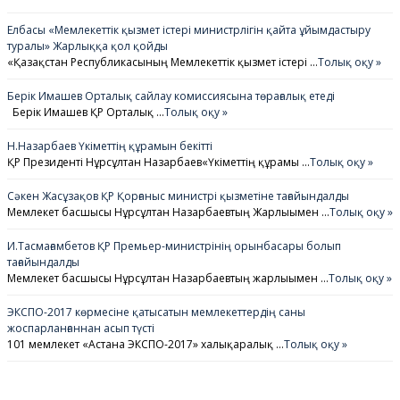
Елбасы «Мемлекеттік қызмет істері министрлігін қайта ұйымдастыру
туралы» Жарлыққа қол қойды
«Қазақстан Республикасының Мемлекеттік қызмет істері …
Толық оқу »
Берік Имашев Орталық сайлау комиссиясына төрағалық етеді
Берік Имашев ҚР Орталық …
Толық оқу »
Н.Назарбаев Үкіметтің құрамын бекітті
ҚР Президенті Нұрсұлтан Назарбаев«Үкіметтің құрамы …
Толық оқу »
Сәкен Жасұзақов ҚР Қорғаныс министрі қызметіне тағайындалды
Мемлекет басшысы Нұрсұлтан Назарбаевтың Жарлығымен …
Толық оқу »
И.Тасмағамбетов ҚР Премьер-министрінің орынбасары болып
тағайындалды
Мемлекет басшысы Нұрсұлтан Назарбаевтың жарлығымен …
Толық оқу »
ЭКСПО-2017 көрмесіне қатысатын мемлекеттердің саны
жоспарланғаннан асып түсті
101 мемлекет «Астана ЭКСПО-2017» халықаралық …
Толық оқу »