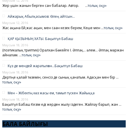
Маусым 12, 2016
Жер үшін жанын берген сан бабалар. Автор. …
толық оқу»
Айжарық Абылқасымов: Өлең айтсын…
Маусым 12, 2016
Жас ақынға Ей,жас ақын, мен саған кезек берем, Кеше мен …
толық оқу»
ҚАР ҚЫЗЫНЫҢ ХАТЫ. Бақытгүл Бабаш
Маусым 18, 2016
(поэтикалық триптих) Оралхан Бөкейге I. Әппақ… әлем… Әппақ маржан
айналам. …
толық оқу»
Күз де мендей жаратылған…Бақытгүл Бабаш
Маусым 18, 2016
Дертіңе қалай төземін, сенсіз де сынық қанатым. Адасқан мен бір …
толық оқу»
Мен – Жібектің көз жасы ем, тамып түскен Жайыққа
Маусым 18, 2016
Бақытгүл Бабаш Кезім еді жерден жылу іздеген. Жайлау барып, жан …
толық оқу»
БАЛА БАЙЛЫҒЫ