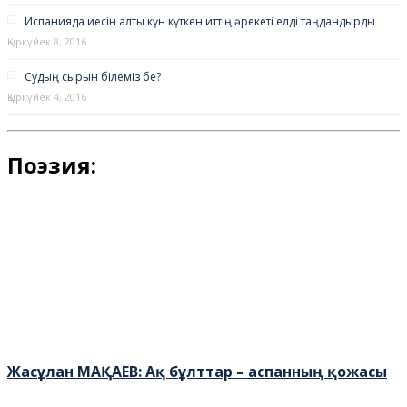
Испанияда иесін алты күн күткен иттің әрекеті елді таңдандырды
Қыркүйек 8, 2016
Судың сырын білеміз бе?
Қыркүйек 4, 2016
Поэзия:
Жасұлан МАҚАЕВ: Ақ бұлттар – аспанның қожасы