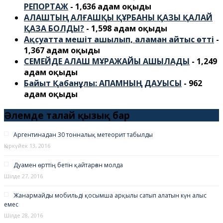
РЕПОРТАЖ
- 1,636 адам оқыды
АЛАШТЫҢ АЛҒАШҚЫ ҚҰРБАНЫ ҚАЗЫ ҚАЛАЙ
ҚАЗА БОЛДЫ?
- 1,598 адам оқыды
Ақсуатта мешіт ашылып, аламан айтыс өтті
-
1,367 адам оқыды
СЕМЕЙДЕ АЛАШ МҰРАЖАЙЫ АШЫЛАДЫ
- 1,249
адам оқыды
Байыт Қабанұлы: АПАМНЫҢ ДАУЫСЫ
- 962
адам оқыды
Әлемде талай қызық бар
Аргентинадан 30 тонналық метеорит табылды
Қыркүйек 13, 2016
Дуамен өрттің бетін қайтарған молда
Шілде 27, 2016
Жанармайды мобильді қосымша арқылы сатып алатын күн алыс
емес
Шілде 28, 2016