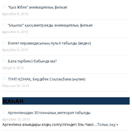
“Қыз Жібек” анимациялық фильмі
Қыркүйек 8, 2016
“Ықылас” қысқаметражды анимациялық фильмі
Қыркүйек 8, 2016
Египет пирамидасының пульті табылды (видео)
Қыркүйек 8, 2016
Бала тәрбиесі бабында ма?
Шілде 4, 2016
ТҮНГІ ҚОНАҚ. Бердібек Соқпақбаев (әңгіме)
Маусым 30, 2016
ЖАҺАН
Аргентинадан 30 тонналық метеорит табылды
Қыркүйек 13, 2016
Аргентина ғалымдары елдің солтүстігіндегі Эль-Чако …
Толық оқу »