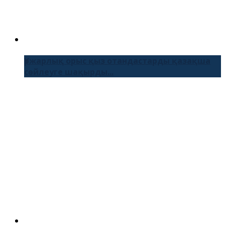
Үржарлық орыс қыз отандастарды қазақша
сөйлеуге шақырды...