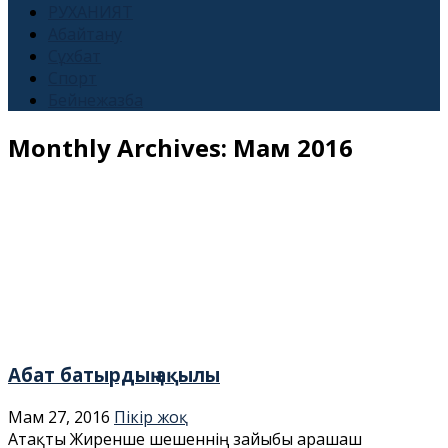
РУХАНИЯТ
Абайтану
Сұхбат
Спорт
Бейнежазба
Monthly Archives:
Мам 2016
Абат батырдың ақылы
Мам 27, 2016
Пікір жоқ
Атақты Жиренше шешеннің зайыбы Қарашаш