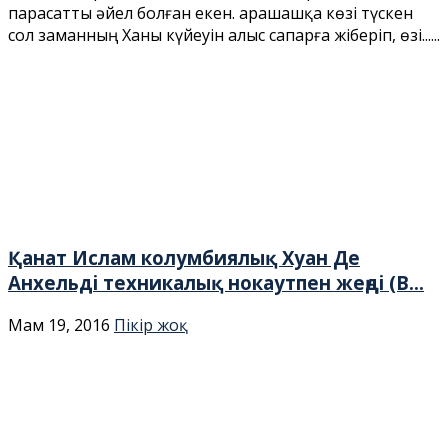
парасатты әйел болған екен. Қарашашқа көзі түскен
сол заманның Ханы күйеуін алыс сапарға жіберіп, өзі......
Қанат Ислам колумбиялық Хуан Де
Анхельді техникалық нокаутпен жеңді (В...
Мам 19, 2016
Пікір жоқ