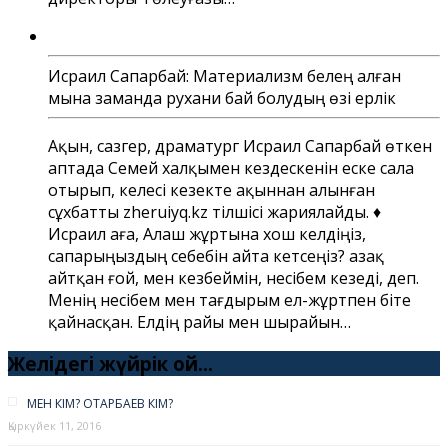
Исраил Сапарбай: Материализм белең алған
мына заманда рухани бай болудың өзі ерлік
Ақын, сазгер, драматург Исраил Сапарбай өткен
аптада Семей халқымен кездескенін еске сала
отырып, келесі кезекте ақыннан алынған
сұхбатты zheruiyq.kz тілшісі жариялайды. ♦
Исраил аға, Алаш жұртына хош келдіңіз,
сапарыңыздың себебін айта кетсеңіз? Қазақ
айтқан ғой, мен кезбеймін, несібем кезеді, деп.
Менің несібем мен тағдырым ел-жұртпен біте
қайнасқан. Елдің райы мен шырайын…
Желідегі жүйрік ой…
МЕН КІМ? ОТАРБАЕВ КІМ?
Қыркүйек 11, 2016