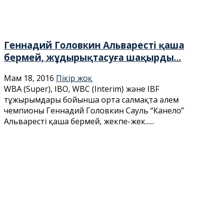
Геннадий Головкин Альваресті қаша
бермей, жұдырықтасуға шақырды...
Мам 18, 2016
Пікір жоқ
WBA (Super), IBO, WBC (Interim) және IBF
тұжырымдары бойынша орта салмақта әлем
чемпионы Геннадий Головкин Сауль “Канело”
Альваресті қаша бермей, жекпе-жек......