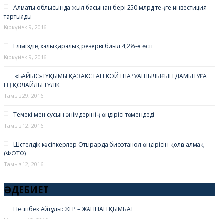
Алматы облысында жыл басынан бері 250 млрд теңге инвестиция
тартылды
Толық оқу...
Қыркүйек 9, 2016
Еліміздің халықаралық резервi биыл 4,2%-ға өстi
Қыркүйек 9, 2016
«БАЙЫС»ТҰҚЫМЫ ҚАЗАҚСТАН ҚОЙ ШАРУАШЫЛЫҒЫН ДАМЫТУҒА
ЕҢ ҚОЛАЙЛЫ ТҮЛІК
Тамыз 29, 2016
Темекі мен сусын өнімдерінің өндірісі төмендеді
Тамыз 12, 2016
Шетелдік кәсіпкерлер Отырарда биоэтанол өндірісін қолға алмақ
(ФОТО)
Тамыз 12, 2016
ӘДЕБИЕТ
Несіпбек Айтұлы: ЖЕР – ЖАННАН ҚЫМБАТ