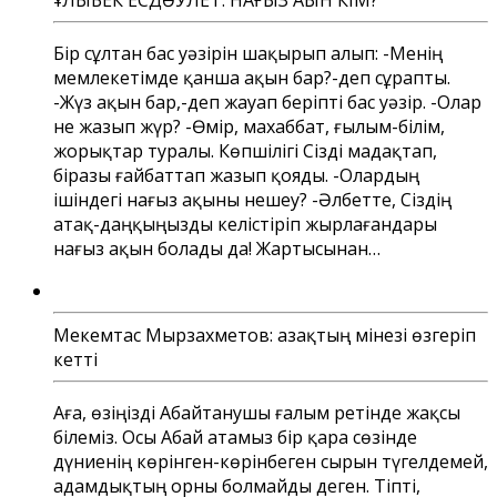
Бір сұлтан бас уәзірін шақырып алып: -Менің
мемлекетімде қанша ақын бар?-деп сұрапты.
-Жүз ақын бар,-деп жауап беріпті бас уәзір. -Олар
не жазып жүр? -Өмір, махаббат, ғылым-білім,
жорықтар туралы. Көпшілігі Сізді мадақтап,
біразы ғайбаттап жазып қояды. -Олардың
ішіндегі нағыз ақыны нешеу? -Әлбетте, Сіздің
атақ-даңқыңызды келістіріп жырлағандары
нағыз ақын болады да! Жартысынан…
Мекемтас Мырзахметов: Қазақтың мінезі өзгеріп
кетті
Аға, өзіңізді Абайтанушы ғалым ретінде жақсы
білеміз. Осы Абай атамыз бір қара сөзінде
дүниенің көрінген-көрінбеген сырын түгелдемей,
адамдықтың орны болмайды деген. Тіпті,