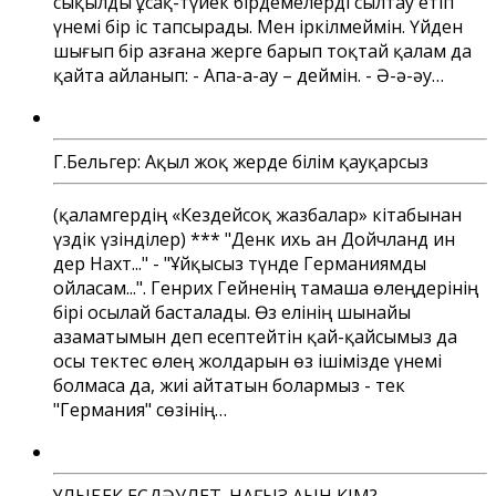
сықылды ұсақ-түйек бірдемелерді сылтау етіп
үнемі бір іс тапсырады. Мен іркілмеймін. Үйден
шығып бір азғана жерге барып тоқтай қалам да
қайта айланып: - Апа-а-ау – деймін. - Ә-ә-әу…
Г.Бельгер: Ақыл жоқ жерде білім қауқарсыз
(қаламгердің «Кездейсоқ жазбалар» кітабынан
үздік үзінділер) *** "Денк ихь ан Дойчланд ин
дер Нахт..." - "Ұйқысыз түнде Германиямды
ойласам...". Генрих Гейненің тамаша өлеңдерінің
бірі осылай басталады. Өз елінің шынайы
азаматымын деп есептейтін қай-қайсымыз да
осы тектес өлең жолдарын өз ішімізде үнемі
болмаса да, жиі айтатын болармыз - тек
"Германия" сөзінің…
ҰЛЫҚБЕК ЕСДӘУЛЕТ. НАҒЫЗ АҚЫН КІМ?