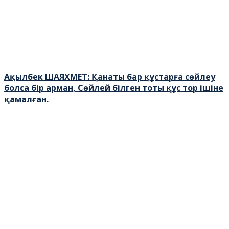
Ақылбек ШАЯХМЕТ: Қанаты бар құстарға сөйлеу
болса бір арман, Сөйлей білген тоты құс тор ішіне
қамалған.