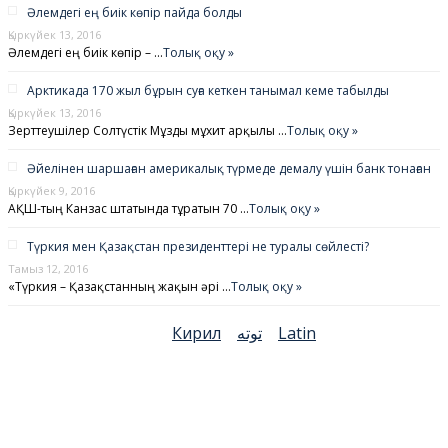
Әлемдегі ең биік көпір пайда болды
Қыркүйек 13, 2016
Әлемдегі ең биік көпір – …
Толық оқу »
Арктикада 170 жыл бұрын суға кеткен танымал кеме табылды
Қыркүйек 13, 2016
Зерттеушілер Солтүстік Мұзды мұхит арқылы …
Толық оқу »
Әйелінен шаршаған америкалық түрмеде демалу үшін банк тонаған
Қыркүйек 9, 2016
АҚШ-тың Канзас штатында тұратын 70 …
Толық оқу »
Түркия мен Қазақстан президенттері не туралы сөйлесті?
Тамыз 12, 2016
«Түркия – Қазақстанның жақын әрі …
Толық оқу »
Кирил
توتە
Latin