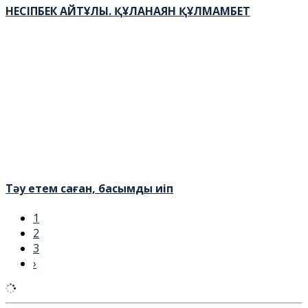
НЕСІПБЕК АЙТҰЛЫ. ҚҰЛАНАЯН ҚҰЛМАМБЕТ
Тәу етем саған, басымды иіп
1
2
3
›