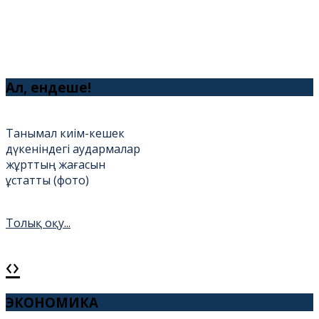
Ал, ендеше!
Танымал киім-кешек
дүкеніндегі аудармалар
жұрттың жағасын
ұстатты (фото)
Толық оқу...
‹
›
Амантай қажы жас
бойжеткенді тоқалдыққа
ЭКОНОМИКА
алды (фото)