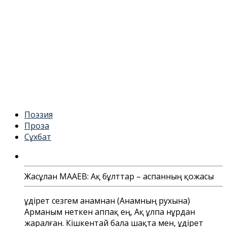
Поэзия
Проза
Сұхбат
Жасұлан МАҚАЕВ: Ақ бұлттар – аспанның қожасы
Құдірет сезгем анамнан (Анамның рухына)
Арманым неткен аппақ ең, Ақ ұлпа нұрдан
жаралған. Кішкентай бала шақта мен, Құдірет