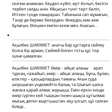
сезгем анамнан. Кеудесі күйіп, өрт болып, Бесігін
тербеп салды әнін. Ұйқысын түнгі төрт бөліп,
Иіткен түнде омырауын. Табанына сап жұмағын,
Тәңір де бермес бекерден. Өнердің зәм-зәм
бұлағын, Өзіңнен емген екем мен. Анасын…
Ақылбек ШАЯХМЕТ: Қанаты бар құстарға сөйлеу
болса бір арман, Сөйлей білген тоты құс тор
ішіне қамалған.
Ақылбек ШАЯХМЕТ Өмір - айқас алаңы Қарап
тұрсаң, ғажайып, өмір – айқас алаңы, Бұғы, бұлан,
еліктер – қасқырлардың тамағы. Ағын суда
шоршыған үндемейтін балық та Шығып қалса
жағаға қарай алмас жарыққа. Емін-еркін інінде
өмір сүрген кей тышқан Іннен шықса құтылмас
мысық деген жыртқыштан. Қиқу қосып, құс салған
біледі…