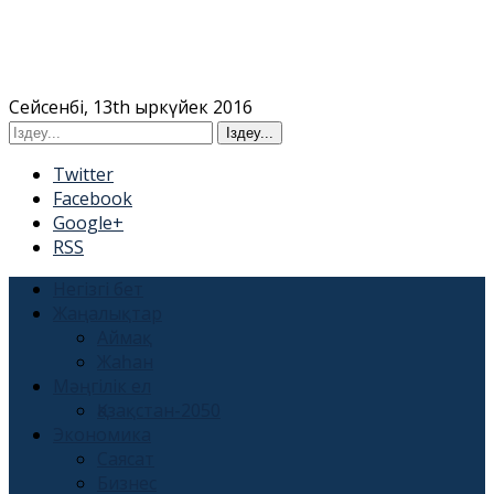
Сейсенбі, 13th Қыркүйек 2016
Twitter
Facebook
Google+
RSS
Негізгі бет
Жаңалықтар
Аймақ
Жаһан
Мәңгілік ел
Қазақстан-2050
Экономика
Саясат
Бизнес