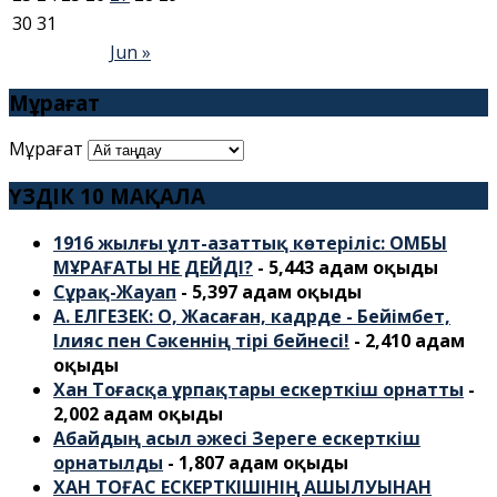
30
31
Jun »
Мұрағат
Мұрағат
ҮЗДІК 10 МАҚАЛА
1916 жылғы ұлт-азаттық көтеріліс: ОМБЫ
МҰРАҒАТЫ НЕ ДЕЙДІ?
- 5,443 адам оқыды
Сұрақ-Жауап
- 5,397 адам оқыды
А. ЕЛГЕЗЕК: О, Жасаған, кадрде - Бейімбет,
Ілияс пен Сәкеннің тірі бейнесі!
- 2,410 адам
оқыды
Хан Тоғасқа ұрпақтары ескерткіш орнатты
-
2,002 адам оқыды
Абайдың асыл әжесі Зереге ескерткіш
орнатылды
- 1,807 адам оқыды
ХАН ТОҒАС ЕСКЕРТКІШІНІҢ АШЫЛУЫНАН