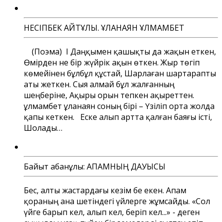
НЕСІПБЕК АЙТҰЛЫ. ҚҰЛАНАЯН ҚҰЛМАМБЕТ
(Поэма) І Даңқымен қашықты да жақын еткен,
Өмірден не бір жүйрік ақын өткен. Жыр төгіп
көмейінен бұлбұл құстай, Шарлаған шартарапты
аты жеткен. Сыя алмай бұл жалғанның
шеңберіне, Ақыры орын тепкен ақыреттен.
Құлмамбет Құланаян соның бірі – Үзіліп орта жолда
қапы кеткен. Еске алып артта қалған баяғы істі,
Шолады…
Байыт Қабанұлы: АПАМНЫҢ ДАУЫСЫ
Бес, алты жастардағы кезім бе екен. Апам
қораның ана шетіндегі үйлерге жұмсайды. «Сол
үйге барып кел, алып кел, беріп кел...» - деген