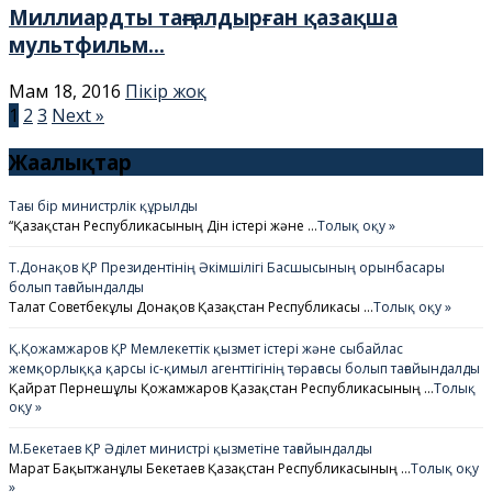
Миллиардты таңғалдырған қазақша
мультфильм...
Мам 18, 2016
Пікір жоқ
1
2
3
Next »
Жаңалықтар
Тағы бір министрлік құрылды
“Қазақстан Республикасының Дін істері және …
Толық оқу »
Т.Донақов ҚР Президентінің Әкімшілігі Басшысының орынбасары
болып тағайындалды
Талғат Советбекұлы Донақов Қазақстан Республикасы …
Толық оқу »
Қ.Қожамжаров ҚР Мемлекеттік қызмет істері және сыбайлас
жемқорлыққа қарсы іс-қимыл агенттігінің төрағасы болып тағайындалды
Қайрат Пернешұлы Қожамжаров Қазақстан Республикасының …
Толық
оқу »
М.Бекетаев ҚР Әділет министрі қызметіне тағайындалды
Марат Бақытжанұлы Бекетаев Қазақстан Республикасының …
Толық оқу
»