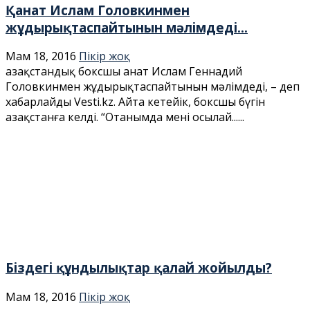
Қанат Ислам Головкинмен
жұдырықтаспайтынын мәлімдеді...
Мам 18, 2016
Пікір жоқ
Қазақстандық боксшы Қанат Ислам Геннадий
Головкинмен жұдырықтаспайтынын мәлімдеді, – деп
хабарлайды Vesti.kz. Айта кетейік, боксшы бүгін
Қазақстанға келді. “Отанымда мені осылай......
Біздегі құндылықтар қалай жойылды?
Мам 18, 2016
Пікір жоқ