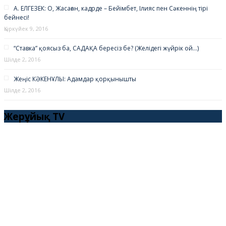
А. ЕЛГЕЗЕК: О, Жасаған, кадрде – Бейімбет, Ілияс пен Сәкеннің тірі
бейнесі!
Қыркүйек 9, 2016
“Ставка” қоясыз ба, САДАҚА бересіз бе? (Желідегі жүйрік ой…)
Шілде 2, 2016
Жеңіс КӘКЕНҰЛЫ: Адамдар қорқынышты
Шілде 2, 2016
Жерұйық TV