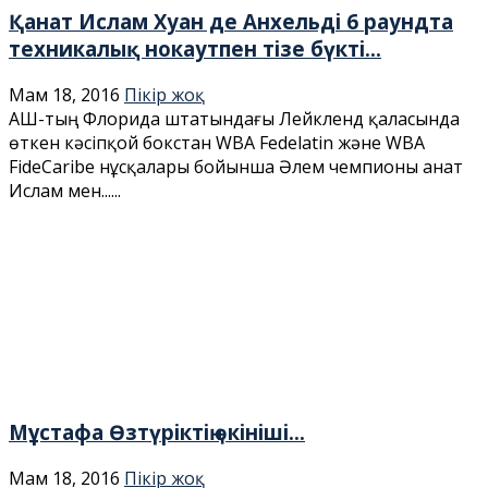
Қанат Ислам Хуан де Анхельді 6 раундта
техникалық нокаутпен тізе бүкті...
Мам 18, 2016
Пікір жоқ
АҚШ-тың Флорида штатындағы Лейкленд қаласында
өткен кәсіпқой бокстан WBA Fedelatin және WBA
FideCaribe нұсқалары бойынша Әлем чемпионы Қанат
Ислам мен......
Мұстафа Өзтүріктің өкініші…
Мам 18, 2016
Пікір жоқ