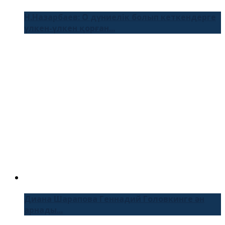
Н.Назарбаев: О дүниелік болып кеткендерге
үлкен-үлкен қорған...
Диана Шарапова Геннадий Головкинге ән
арнады...