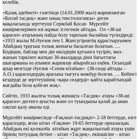
келейік.
«Қазақ әдебиеті» газетінде (14.01.2000 жыл) жарияланған
«Китаб тасдиқ» және оның текстологиясы» деген
мақаласында зерттеуші Серікбай Қосан Мүрсейіт
көшірмелерімен өзі жұмыс істегенін айтады. Ол «38-ші
қарасөз» атауының пайда болу тарихын былайша түсіндіреді:
«1933 жылы М.Әуезов пен I. Жансүгіровтің құрастыруымен
Абайдың тұңғыш толық жинағы басылған болатын. …
Біздіңше, байлар мен дін өкілдерін қуғынға түсіріп, мал-
жанын тәркілеп жатқан 30-жылдарда діни бағыттағы
шығарманы өз атымен жариялау абыройсыз еңбек. Осындай
ауыр мезгілде Әуезов «Сенім кітабын» (38-сөзді айтады –
А.О.) қарасөздердің арасына тығуға мәжбүр болған. … Кейінгі
кездерде де зерттеушінің «қара сөздерді» қайта қарайтындай
жағдайы бола қойған жоқ».
Сөйтіп, 1933 жылғы толық жинақта «Тасдиқ» атауы «38-ші
қарасөз» дегенге ауысты және ол туындыны қалай да аман
сақтап қалу амалы еді.
Мүрсейіт көшірмесінде «Ғақлиат-тасдиқат» 2-18 беттерде, өзге
қарасөздер, яғни кітап «Ғақлия» 19-65 беттерде орналасқан.
Абайдың екі қолжазба кітабын жұрт жаңылыспай атауы үшін
бірінің титулдық бетіне – кітап «Тасдиқ», екіншісіне – кітап