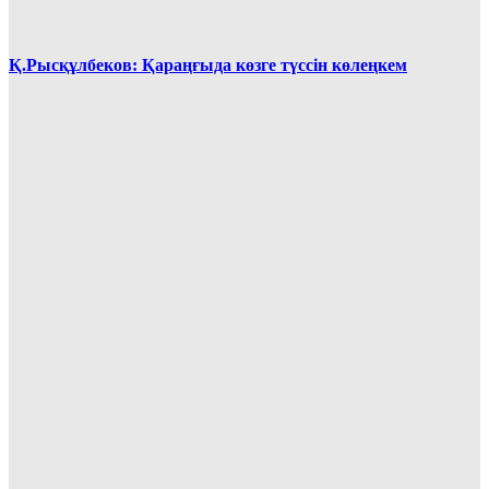
Қ.Рысқұлбеков: Қараңғыда көзге түссін көлеңкем