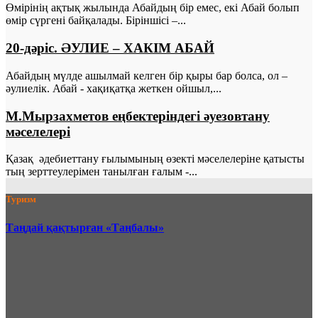
Өмірінің ақтық жылында Абайдың бір емес, екі Абай болып
өмір сүргені байқалады. Біріншісі –...
20-дәріс. ӘУЛИЕ – ХАКІМ АБАЙ
Абайдың мүлде ашылмай келген бір қыры бар болса, ол –
әулиелік. Абай - хақиқатқа жеткен ойшыл,...
М.Мырзахметов еңбектеріндегі әуезовтану
мәселелері
Қазақ әдебиеттану ғылымының өзекті мәселелеріне қатысты
тың зерттеулерімен танылған ғалым -...
Туризм
Таңдай қақтырған «Таңбалы»