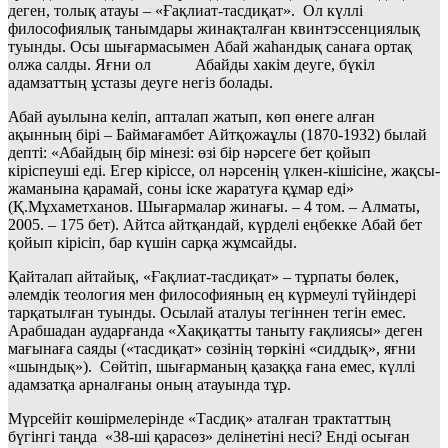
деген, толық атауы – «Ғақлиат-тасдиқат». Ол күллі
философиялық танымдары жинақталған квинтэссенциялық
туынды. Осы шығармасымен Абай жаһандық санаға ортақ
олжа салды. Яғни ол Абайды хакім деуге, бүкіл
адамзаттың ұстазы деуге негіз болады.
Абай ауылына келіп, апталап жатып, көп өнеге алған
ақынның бірі – Баймағамбет Айтқожаұлы (1870-1932) былай
депті: «Абайдың бір мінезі: өзі бір нәрсеге бет қойып
кіріспеуші еді. Егер кіріссе, ол нәрсенің үлкен-кішісіне, жақсы-
жаманына қарамай, соны іске жаратуға құмар еді»
(Қ.Мұхаметханов. Шығармалар жинағы. – 4 том. – Алматы,
2005. – 175 бет). Айтса айтқандай, күрделі еңбекке Абай бет
қойып кірісіп, бар күшін сарқа жұмсайды.
Қайталап айтайық, «Ғақлиат-тасдиқат» – тұрпаты бөлек,
әлемдік теология мен философияның ең күрмеулі түйіндері
тарқатылған туынды. Осылай аталуы тегіннен тегін емес.
Арабшадан аударғанда «Хақиқатты таныту ғақлиясы» деген
мағынаға саяды («тасдиқат» сөзінің төркіні «сиддық», яғни
«шындық»). Сөйтіп, шығарманың қазаққа ғана емес, күллі
адамзатқа арналғаны оның атауында тұр.
Мүрсейіт көшірмелерінде «Тасдиқ» аталған трактаттың
бүгінгі таңда «38-ші қарасөз» делінетіні несі? Енді осыған