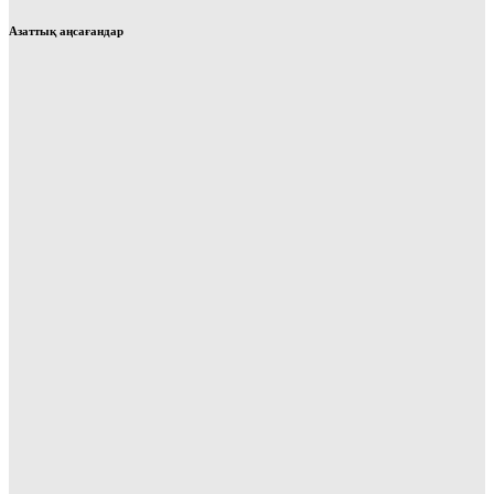
Азаттық аңсағандар