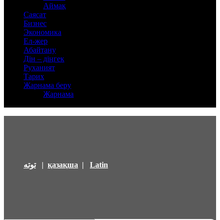
Аймақ
Саясат
Бизнес
Экономика
Ел-жер
Абайтану
Дін – діңгек
Руханият
Тарих
Жарнама беру
Жарнама
توتە
|
қазақша
|
Latin