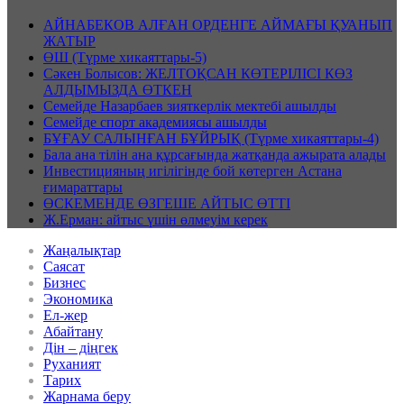
АЙНАБЕКОВ АЛҒАН ОРДЕНГЕ АЙМАҒЫ ҚУАНЫП
ЖАТЫР
ӨШ (Түрме хикаяттары-5)
Сәкен Болысов: ЖЕЛТОҚСАН КӨТЕРІЛІСІ КӨЗ
АЛДЫМЫЗДА ӨТКЕН
Семейде Назарбаев зияткерлік мектебі ашылды
Семейде спорт академиясы ашылды
БҰҒАУ САЛЫНҒАН БҰЙРЫҚ (Түрме хикаяттары-4)
Бала ана тілін ана құрсағында жатқанда ажырата алады
Инвестицияның игілігінде бой көтерген Астана
ғимараттары
ӨСКЕМЕНДЕ ӨЗГЕШЕ АЙТЫС ӨТТІ
Ж.Ерман: айтыс үшін өлмеуім керек
Жаңалықтар
Саясат
Бизнес
Экономика
Ел-жер
Абайтану
Дін – діңгек
Руханият
Тарих
Жарнама беру