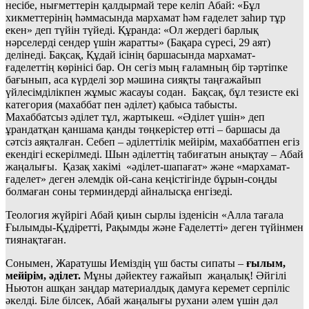
несібе, нығметтерін қалдырмай тере келіп Абай: «Бұл
хикметтерінің һәммасында мархамат һәм ғаделет заһир тұр
екен» деп түйін түйеді. Құранда: «Ол жердегі барлық
нәрселерді сендер үшін жаратты» (Бақара сүресі, 29 аят)
делінеді. Бақсақ, Құдай ісінің баршасында мархамат-
ғаделеттің көрінісі бар. Он сегіз мың ғаламның бір тәртіпке
бағынып, аса күрделі зор мәшина сияқты таңғажайып
үйлесімділікпен жұмыс жасауы содан. Бақсақ, бұл тезисте екі
категория (махаббат пен әділет) қабыса табысты.
Махаббатсыз әділет тұл, жартыкеш. «Әділет үшін» деп
ұрандатқан қаншама қанды төңкерістер өтті – баршасы да
сәтсіз аяқталған. Себеп – әділеттілік мейірім, махаббатпен егіз
екендігі ескерілмеді. Шын әділеттің табиғатын анықтау – Абай
жаңалығы. Қазақ хакімі «әділет-шапағат» және «мархамат-
ғаделет» деген әлемдік ой-сана кеңістігінде бұрын-соңды
болмаған соны терминдерді айналысқа енгізеді.
Теология жүйрігі Абай қиын сырлы ізденісін «Алла тағала
Ғылымды-Құдіретті, Рақымды және Ғаделетті» деген түйінмен
тиянақтаған.
Сонымен, Жаратушы Иеміздің үш басты сипаты –
ғылым,
мейірім, әділет.
Мұны дәйектеу ғажайып жаңалық! Әйгілі
Ньютон ашқан заңдар материалдық дамуға керемет серпіліс
әкелді. Біле білсек, Абай жаңалығы рухани әлем үшін дәл