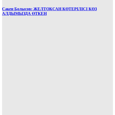
Сәкен Болысов: ЖЕЛТОҚСАН КӨТЕРІЛІСІ КӨЗ
АЛДЫМЫЗДА ӨТКЕН