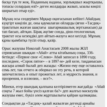
басқа түк те жоқ. Наданның наданы, зорлықшыл жыртқышы,
топасы солардың өзі!» деген жолдарды жазып, ызалы көңілі
ширығып отыр еді».
Мұхаң осы сөздерімен Мұқыр оқиғасынан кейінгі Абайдың
күңгірт көңілін де, оны қаумалаған ойларды (яғни «Тасдиқ»
трактатын жазған шақтағы шығармашылық зертханасын) да
тап басып, айтқан. Бірақ әңгіме сонда, діни-теологиялық
трактат осы кезеңдікі деп айтып-жазуға жол кесілді. Мұның
құны қымбатқа түсіп отыр, қазір.
Орыс жазушы Николай Анастасьев 2008 жылы ЖЗЛ
сериясынан шыққан «Абай» атты кітабының соңы, 336-
бетінде: «Первое свое «Слово» Абай записал в 1890 году,
последнее, «Сорок пятое» – в 1897-м» дей келе, таңданысын
жасыра алмай былай деп жазады: «Жизни ему еще оставалось
семь лет, так отчего ж оборвал он эту речь, в которой
запечатлелись и опыт прожитых лет, и мудрость знания, и
прозрения, и иллюзии, – все?».
Мінеки, егер шындық қалпына келтірілмеген жағдайда «Абай
соңғы 7 жыл бойы үнсіз қалған ба?» деп жалғыз мәскеулік
жазушы емес, бүкіл әлем жұртшылығы қайран қалмақшы.
Сондықтан да «Тасдиқ» қалай жазылған дегенді арнайы