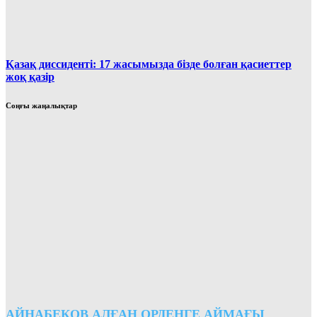
Қазақ диссиденті: 17 жасымызда бізде болған қасиеттер
жоқ қазір
Соңғы жаңалықтар
АЙНАБЕКОВ АЛҒАН ОРДЕНГЕ АЙМАҒЫ