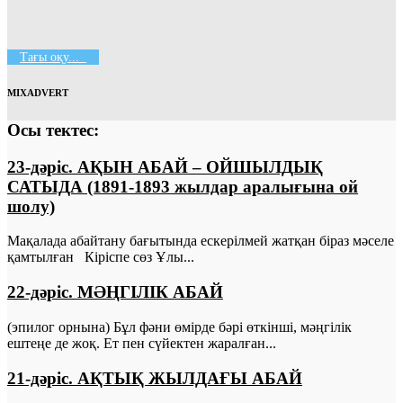
Тағы оқу...
MIXADVERT
Осы тектес:
23-дәріс. АҚЫН АБАЙ – ОЙШЫЛДЫҚ
САТЫДА (1891-1893 жылдар аралығына ой
шолу)
Мақалада абайтану бағытында ескерілмей жатқан біраз мәселе
қамтылған Кіріспе сөз Ұлы...
22-дәріс. МӘҢГІЛІК АБАЙ
(эпилог орнына) Бұл фәни өмірде бәрі өткінші, мәңгілік
ештеңе де жоқ. Ет пен сүйектен жаралған...
21-дәріс. АҚТЫҚ ЖЫЛДАҒЫ АБАЙ