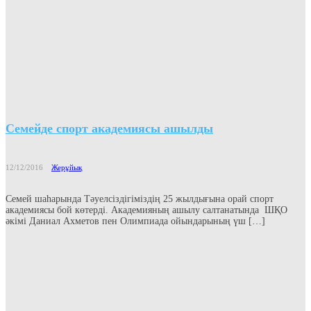
Семейде спорт академиясы ашылды
12/12/2016
Жерұйық
Семей шаһарында Тәуелсіздігіміздің 25 жылдығына орай спорт
академиясы бой көтерді. Академияның ашылу салтанатында ШҚО
әкімі Даниал Ахметов пен Олимпиада ойындарының үш […]