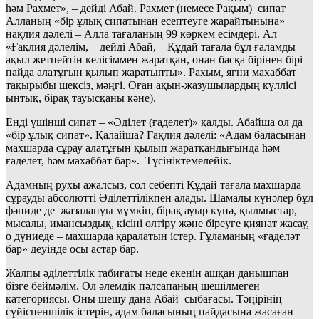
һәм Рахмет», – дейді Абай. Рахмет (немесе Рақым) сипат
Алланың «бір ұлық сипатынан есептеуге жарайтынына»
нақлия дәлелі – Алла тағаланың 99 көркем есімдері. Ал
«Ғақлия дәлелім, – дейді Абай, – Құдай тағала бұл ғаламды
ақыл жетпейтін келісіммен жаратқан, онан басқа бірінен бірі
пайда алатұғын қылып жаратыпты». Рахым, яғни махаббат
тақырыбы шексіз, мәңгі. Оған ақын-жазушылардың күллісі
ынтық, бірақ тауысқаны кәне).
Енді үшінші сипат – «Әділет (ғаделет)» қалды. Абайша ол да
«бір ұлық сипат». Қалайша? Ғақлия дәлелі: «Адам баласынан
махшарда сұрау алатұғын қылып жаратқандығында һәм
ғаделет, һәм махаббат бар». Түсініктемелейік.
Адамның рухы ажалсыз, сол себепті Құдай тағала махшарда
сұрауды абсолютті Әділеттілікпен алады. Шамалы күнәлер бұл
фәниде де жазалануы мүмкін, бірақ ауыр күнә, қылмыстар,
мысалы, имансыздық, кісіні өлтіру және біреуге қиянат жасау,
о дүниеде – махшарда қаралатын істер. Ғұламаның «ғаделәт
бар» деуінде осы астар бар.
Жалпы әділеттілік табиғаты неде екенін ашқан данышпан
бізге беймәлім. Ол әлемдік пәлсапаның шешілмеген
категориясы. Оны шешу дана Абай сыбағасы. Тәңірінің
сүйіспеншілік істерін, адам баласының пайдасына жасаған