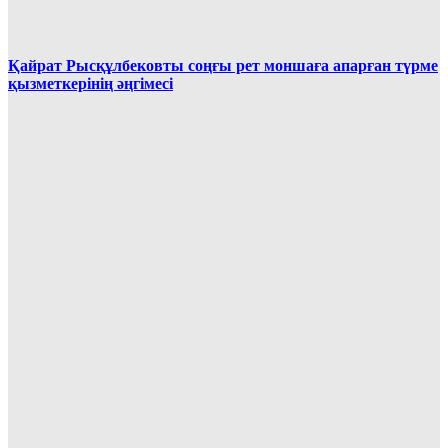
Қайрат Рысқұлбековты соңғы рет моншаға апарған түрме
қызметкерінің әңгімесі