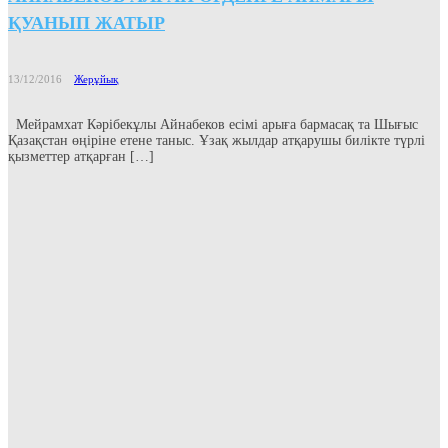
ҚУАНЫП ЖАТЫР
13/12/2016
Жерұйық
Мейрамхат Кәрібекұлы Айнабеков есімі арыға бармасақ та Шығыс
Қазақстан өңіріне етене таныс. Ұзақ жылдар атқарушы билікте түрлі
қызметтер атқарған […]