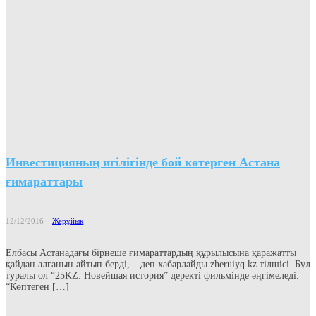
Инвестицияның игілігінде бой көтерген Астана
ғимараттары
12/12/2016
Жерұйық
Елбасы Астанадағы бірнеше ғимараттардың құрылысына қаражатты
қайдан алғанын айтып берді, – деп хабарлайды zheruiyq.kz тілшісі. Бұл
туралы ол “25KZ: Новейшая история” деректі фильмінде әңгімеледі.
“Көптеген […]