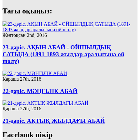
Тағы оқыңыз:
Желтоқсан 2nd, 2016
23-дәріс. АҚЫН АБАЙ - ОЙШЫЛДЫҚ
САТЫДА (1891-1893 жылдар аралығына ой
шолу)
Қараша 27th, 2016
22-дәріс. МӘҢГІЛІК АБАЙ
Қараша 27th, 2016
21-дәріс. АҚТЫҚ ЖЫЛДАҒЫ АБАЙ
Facebook пікір