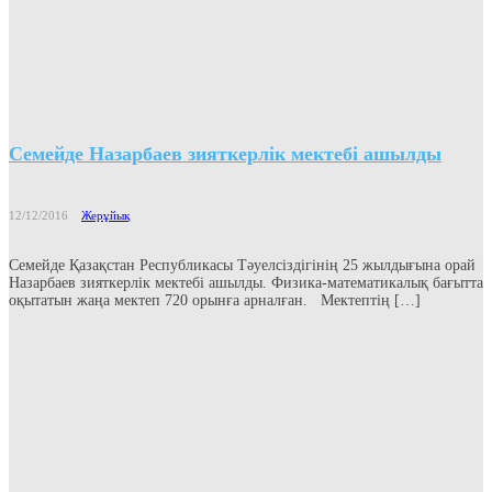
Семейде Назарбаев зияткерлік мектебі ашылды
12/12/2016
Жерұйық
Семейде Қазақстан Республикасы Тәуелсіздігінің 25 жылдығына орай
Назарбаев зияткерлік мектебі ашылды. Физика-математикалық бағытта
оқытатын жаңа мектеп 720 орынға арналған. Мектептің […]