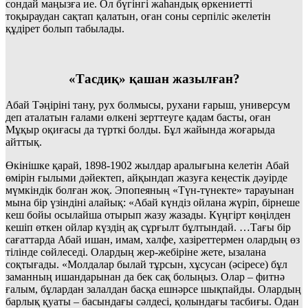
сондай маңызға ие. Ол бүгінгі жаһандық өркениетті
тоқыраудан сақтап қалатын, оған соны серпіліс әкелетін
құдірет болып табылады.
«Тасдиқ» қашан жазылған?
Абай Тәңіріні тану, рух болмысы, рухани ғарыш, универсум
деп аталатын ғалами өлкені зерттеуге қадам басты, оған
Мұқыр оқиғасы да түрткі болды. Бұл жайында жоғарыда
айттық.
Өкінішке қарай, 1898-1902 жылдар аралығына келетін Абай
өмірін ғылыми дәйектеп, айқындап жазуға кеңестік дәуірде
мүмкіндік болған жоқ. Эпопеяның «Түн-түнекте» тарауынан
мына бір үзіндіні алайық: «Абай күндіз ойлана жүріп, бірнеше
кеш бойы осылайша отырып жазу жазады. Күңгірт көңілден
кешіп өткен ойлар күздің ақ сұрғылт бұлтындай. …Тағы бір
сағаттарда Абай ишан, имам, халфе, хазіреттермен олардың өз
тілінде сөйлеседі. Олардың жер-жебіріне жете, ызалана
соқтығады. «Молдалар былай тұрсын, хұсусан (әсіресе) бұл
заманның ишандарынан да бек сақ болыңыз. Олар – фитнә
ғалым, бұлардан залалдан басқа ешнәрсе шықпайды. Олардың
барлық қуаты – басындағы сәлдесі, қолындағы тасбиғы. Одан