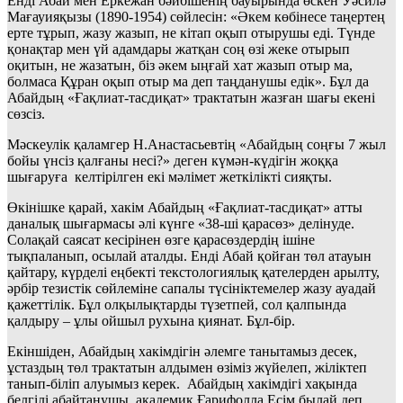
Енді Абай мен Еркежан бәйбішенің бауырында өскен Уәсилә
Мағауияқызы (1890-1954) сөйлесін: «Әкем көбінесе таңертең
ерте тұрып, жазу жазып, не кітап оқып отырушы еді. Түнде
қонақтар мен үй адамдары жатқан соң өзі жеке отырып
оқитын, не жазатын, біз әкем ыңғай хат жазып отыр ма,
болмаса Құран оқып отыр ма деп таңданушы едік». Бұл да
Абайдың «Ғақлиат-тасдиқат» трактатын жазған шағы екені
сөзсіз.
Мәскеулік қаламгер Н.Анастасьевтің «Абайдың соңғы 7 жыл
бойы үнсіз қалғаны несі?» деген күмән-күдігін жоққа
шығаруға келтірілген екі мәлімет жеткілікті сияқты.
Өкінішке қарай, хакім Абайдың «Ғақлиат-тасдиқат» атты
даналық шығармасы әлі күнге «38-ші қарасөз» делінуде.
Солақай саясат кесірінен өзге қарасөздердің ішіне
тықпаланып, осылай аталды. Енді Абай қойған төл атауын
қайтару, күрделі еңбекті текстологиялық қателерден арылту,
әрбір тезистік сөйлеміне сапалы түсініктемелер жазу ауадай
қажеттілік. Бұл олқылықтарды түзетпей, сол қалпында
қалдыру – ұлы ойшыл рухына қиянат. Бұл-бір.
Екіншіден, Абайдың хакімдігін әлемге танытамыз десек,
ұстаздың төл трактатын алдымен өзіміз жүйелеп, жіліктеп
танып-біліп алуымыз керек. Абайдың хакімдігі хақында
белгілі абайтанушы, академик Ғарифолла Есім былай деп