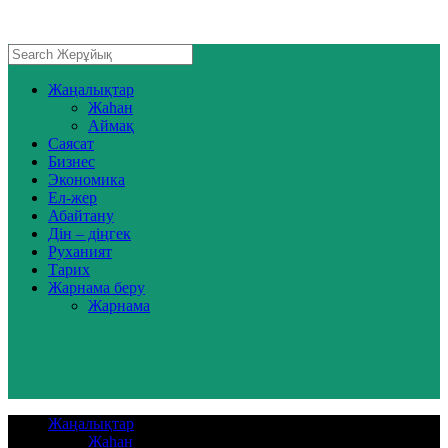
Жаңалықтар
Жаһан
Аймақ
Саясат
Бизнес
Экономика
Ел-жер
Абайтану
Дін – діңгек
Руханият
Тарих
Жарнама беру
Жарнама
Жаңалықтар
Жаһан