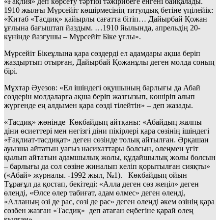
«Ғақлия» деп көрсету тәртібі тәжірибеге енгені байқалады.
1910 жылғы Мүрсейіт көшірмесінің титулдық бетіне үңілейік:
«Китаб «Тасдиқ» қайырлы сағатта бітіп… Дайырбай Қожан
ұғлына бағыштап йаздым. …1910 йылында, апрельдің 20-
күнінде йазғушы – Мүрсейіт Біке ұғлы».
Мүрсейіт Бікеұлына қара сөздерді ел адамдары ақша беріп
жаздыртып отырған, Дайырбай Қожанұлы деген молда соның
бірі.
Мұхтар Әуезов: «Ел ішіндегі оқушының барлығы да Абай
сөздерін молдаларға ақша беріп жазғызып, көшіріп алып
жүргенде ең алдымен қара сөзді тілейтін» – деп жазады.
«Тасдиқ» жөнінде Көкбайдың айтқаны: «Абайдың жалпы
діни өсиеттері мен негізгі діни пікірлері қара сөзінің ішіндегі
«Ғақлиат-тасдиқат» деген сөзінде толық айтылған. Әрқашан
ауызша айтатын уағыз насихаттары болсын, өлеңмен үгіт
қылып айтатын адамшылық жолы, құдайшылық жолы болсын
– барлығы да сол сөзіне жиналып келіп қорытылған сияқты»
(«Абай» журналы. -1992 жыл, №1). Көкбайдың ойын
Тұрағұл да қостап, бекітеді: «Алла деген сөз жеңіл» деген
өлеңді, «Өлсе өлер табиғат, адам өлмес» деген өлеңді,
«Алланың өзі де рас, сөзі де рас» деген өлеңді әкем өзінің қара
сөзбен жазған «Тасдиқ» деп атаған еңбегіне қарай өлең
қылған».