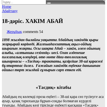
Home
Абайтану
18-дәріс. ХАКІМ АБАЙ
Жерұйық
comments
54
1898 жылдан былайғы уақытта Абайдың хакімдік қыры
жарқырай көрінеді. Жалпыадамзаттық ақыл-ойдың
шырағын жақты. Осы шақта Абай – хакім, әлем ойының
алыбы, «алтыншы сезімнің» иесі. Оған әлденеше
пәлсапалық өлеңдері, өте-мөте діни-теологиялық
шығармасы – «Тасдиқ» трактаты, қазіргіше 38-ші қарасөзі
бұлтартпас дәлел. Ғажайып хакімдік еңбекке данышпан
ойшыл төрт жылдай ғұмырын сарп еткен еді.
«Тасдиқ» кітабы
Абайдың ең көлемді проза еңбегі – 38-ші қара сөз түсінуге аса
ауыр, қазақ тарихында бұрын-соңды болмаған күрделі
туынды. Абайдың көзі тірісінде еңбекті қысқаша «Тасдиқ»