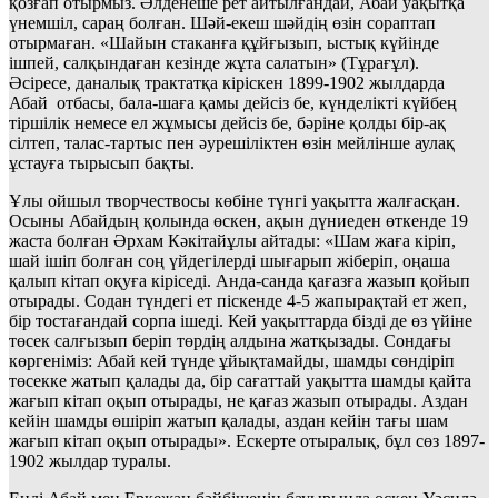
қозғап отырмыз. Әлденеше рет айтылғандай, Абай уақытқа
үнемшіл, сараң болған. Шәй-екеш шәйдің өзін сораптап
отырмаған. «Шайын стаканға құйғызып, ыстық күйінде
ішпей, салқындаған кезінде жұта салатын» (Тұрағұл).
Әсіресе, даналық трактатқа кіріскен 1899-1902 жылдарда
Абай отбасы, бала-шаға қамы дейсіз бе, күнделікті күйбең
тіршілік немесе ел жұмысы дейсіз бе, бәріне қолды бір-ақ
сілтеп, талас-тартыс пен әурешіліктен өзін мейлінше аулақ
ұстауға тырысып бақты.
Ұлы ойшыл творчествосы көбіне түнгі уақытта жалғасқан.
Осыны Абайдың қолында өскен, ақын дүниеден өткенде 19
жаста болған Әрхам Кәкітайұлы айтады: «Шам жаға кіріп,
шай ішіп болған соң үйдегілерді шығарып жіберіп, оңаша
қалып кітап оқуға кіріседі. Анда-санда қағазға жазып қойып
отырады. Содан түндегі ет піскенде 4-5 жапырақтай ет жеп,
бір тостағандай сорпа ішеді. Кей уақыттарда бізді де өз үйіне
төсек салғызып беріп төрдің алдына жатқызады. Сондағы
көргеніміз: Абай кей түнде ұйықтамайды, шамды сөндіріп
төсекке жатып қалады да, бір сағаттай уақытта шамды қайта
жағып кітап оқып отырады, не қағаз жазып отырады. Аздан
кейін шамды өшіріп жатып қалады, аздан кейін тағы шам
жағып кітап оқып отырады». Ескерте отыралық, бұл сөз 1897-
1902 жылдар туралы.