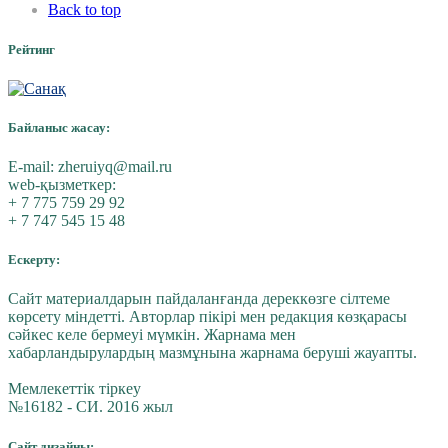
Back to top
Рейтинг
Байланыс жасау:
E-mail:
zheruiyq@mail.ru
web-қызметкер:
+ 7 775 759 29 92
+ 7 747 545 15 48
Ескерту:
Сайт материалдарын пайдаланғанда дереккөзге сілтеме
көрсету міндетті. Авторлар пікірі мен редакция көзқарасы
сәйкес келе бермеуі мүмкін. Жарнама мен
хабарландырулардың мазмұнына жарнама беруші жауапты.
Мемлекеттік тіркеу
№16182 - СИ. 2016 жыл
Сайт дизайны: