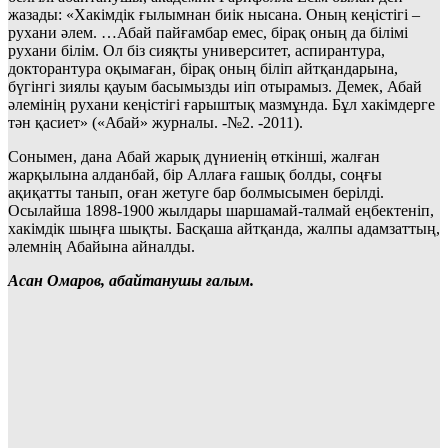
жазады: «Хакімдік ғылымнан биік нысана. Оның кеңістігі –
рухани әлем. …Абай пайғамбар емес, бірақ оның да білімі
рухани білім. Ол біз сияқты университет, аспирантура,
докторантура оқымаған, бірақ оның біліп айтқандарына,
бүгінгі зиялы қауым басымызды иіп отырамыз. Демек, Абай
әлемінің рухани кеңістігі ғарыштық мазмұнда. Бұл хакімдерге
тән қасиет» («Абай» журналы. -№2. -2011).
Сонымен, дана Абай жарық дүниенің өткінші, жалған
жарқылына алданбай, бір Аллаға ғашық болды, соңғы
ақиқатты танып, оған жетуге бар болмысымен берілді.
Осылайша 1898-1900 жылдары шаршамай-талмай еңбектеніп,
хакімдік шыңға шықты. Басқаша айтқанда, жалпы адамзаттың,
әлемнің Абайына айналды.
Асан Омаров, абайтанушы ғалым.