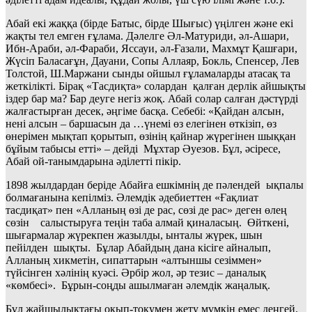
Абай екі жаққа (бірде Батыс, бірде Шығыс) үңілген және екі
жақты тел емген ғұлама. Дәлелге Әл-Матуриди, әл-Ашари,
Ибн-Араби, әл-Фараби, Яссауи, әл-Ғазали, Махмұт Қашғари,
Жүсіп Баласағұн, Дауани, Сопы Аллаяр, Бокль, Спенсер, Лев
Толстой, Ш.Маржани сынды ойшыл ғұламаларды атасақ та
жеткілікті. Бірақ «Тасдиқта» солардан қалған дерлік айшықты
іздер бар ма? Бар деуге негіз жоқ. Абай солар салған дәстүрді
жалғастырған десек, әңгіме басқа. Себебі: «Қайдан алсын,
нені алсын – баршасын да …үнемі өз елегінен өткізіп, өз
өнерімен мықтап қорытып, өзінің қайнар жүрегінен шыққан
бұйым табысы етті» – дейді Мұхтар Әуезов. Бұл, әсіресе,
Абай ой-танымдарына әділетті пікір.
1898 жылдардан беріде Абайға ешкімнің де пәлендей ықпалы
болмағанына кепілміз. Әлемдік әдебиеттен «Ғақлиат
тасдиқат» пен «Алланың өзі де рас, сөзі де рас» деген өлең
сөзін салыстыруға теңін таба алмай қиналасың. Өйткені,
шығармалар жүрекпен жазылды, ынталы жүрек, шын
пейілден шықты. Бұлар Абайдың дана кісіге айналып,
Алланың хикметін, сипаттарын «алтыншы сезіммен»
түйсінген хәлінің куәсі. Әрбір жол, әр тезис – даналық
«көмбесі». Бұрын-соңды ашылмаған әлемдік жаңалық.
Бұл жайшылықтағы оқып-тоқумен жету мүмкін емес деңгей.