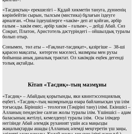
«Тасдиқтың» ерекшелігі – Құдай хикметін тануға, дүниенің
көрінбейтін сырын, тылсым (мистика) бұлағын іздеуге
арналған. «Оны іздеушілерге «хакім» деп ат қойған, әрбір
ғалым – хакім емес, әрбір хакім – ғалым», – дейді Абай. Сөз
Сократ, Платон, Аристотель дәстүріндегі – ойшылдық туралы
болып отыр.
Сонымен, төл аты – «Ғақлиат-тасдиқат», қазіргіше – 38-ші
қарасөз мақсаты, көтерген мәселесі, мазмұны мен рухы
бойынша анық даналық трактат. Ол хакімдік еңбек дегенді
толық ақтайды.
Кітап «Тасдиқ»-тың мазмұны
«Тасдиқ» – Абайдың қорытынды, яки квинтэссенциялық
еңбегі. «Тасдиқ»-тың мазмұнында өзара байланысқан үш ілім
тоғысады. Біріншісі – теология (Тәңіріні тану) ілімі. Екіншісі –
Алланың пендесіне салған жолы туралы ілім. Үшіншісі – адам
баласының жетілуі, кемелденуі туралы ілім. Осы ілімдер
негізінде Абай әлемдік руханият үшін аса маңызды
жаңалықтарды ашады (Алланың әлемді меңгеретін үш заңы,
әділетті адам идеалы, Құдай жолы, үш сүю ілімі және т.б.).