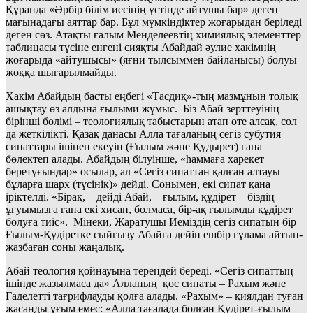
Құранда «Әрбір білім иесінің үстінде айтушы бар» деген
мағынадағы аяттар бар. Бұл мүмкіндіктер жоғарыдан беріледі
деген сөз. Атақты ғалым Менделеевтің химиялық элементтер
таблицасы түсіне енгені сияқты Абайдай әулие хакімнің
жоғарыда «айтушысы» (яғни тылсыммен байланысы) болуы
жоққа шығарылмайды.
Хакім Абайдың басты еңбегі «Тасдиқ»-тың мазмұнын толық
ашықтау өз алдына ғылыми жұмыс. Біз Абай зерттеуінің
бірінші бөлімі – теологиялық табыстарын атап өте алсақ, сол
да жеткілікті. Қазақ данасы Алла тағаланың сегіз субутия
сипаттары ішінен екеуін (Ғылым және Құдырет) ғана
бөлектеп алады. Абайдың білуінше, «һаммаға харекет
беретұғындар» осылар, ал «Сегіз сипаттан қалған алтауы –
бұларға шарх (түсінік)» дейді. Сонымен, екі сипат қана
іріктелді. «Бірақ, – дейді Абай, – ғылым, құдірет – біздің
ұғуымызға ғана екі хисап, болмаса, бір-ақ ғылымды құдірет
болуға тиіс». Мінеки, Жаратушы Иеміздің сегіз сипатын бір
Ғылым-Құдіретке сыйғызу Абайға дейін ешбір ғұлама айтып-
жазбаған соны жаңалық.
Абай теология қойнауына тереңдей береді. «Сегіз сипаттың
ішінде жазылмаса да» Алланың қос сипаты – Рахым және
Ғаделетті тағрифлауды қолға алады. «Рахым» – қиялдан туған
жасанды ұғым емес: «Алла тағалада болған Құдірет-ғылым