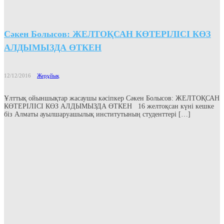
Сәкен Болысов: ЖЕЛТОҚСАН КӨТЕРІЛІСІ КӨЗ
АЛДЫМЫЗДА ӨТКЕН
12/12/2016
Жерұйық
Ұлттық ойыншықтар жасаушы кәсіпкер Сәкен Болысов: ЖЕЛТОҚСАН
КӨТЕРІЛІСІ КӨЗ АЛДЫМЫЗДА ӨТКЕН 16 желтоқсан күні кешке
біз Алматы ауылшаруашылық институтының студенттері […]