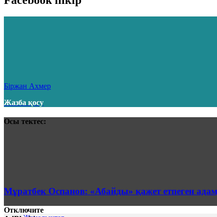
Facebook пікір
Бiржан Ахмер
Жазба қосу
Осы тектес:
Мұратбек Оспанов: «Абайды» қажет етпеген ада
Отключите