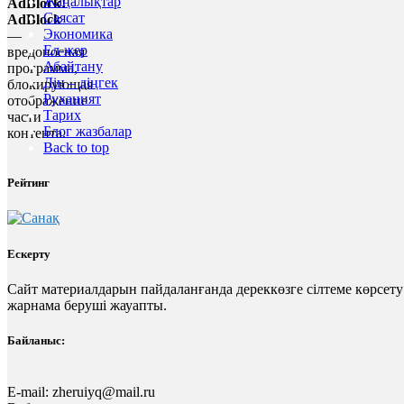
Жаңалықтар
AdBlock!
Саясат
AdBlock
Экономика
—
Ел-жер
вредоносная
Абайтану
программа,
Дін – діңгек
блокирующая
Руханият
отображение
Тарих
части
Блог жазбалар
контента.
Back to top
Рейтинг
Ескерту
Сайт материалдарын пайдаланғанда дереккөзге сілтеме көрсету
жарнама беруші жауапты.
Байланыс:
E-mail:
zheruiyq@mail.ru