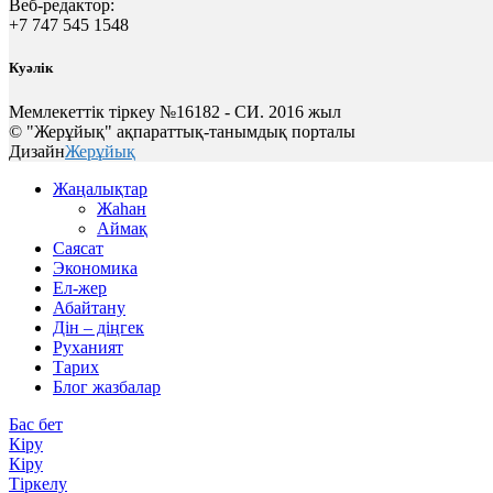
Веб-редактор:
+7 747 545 1548
Куәлік
Мемлекеттік тіркеу №16182 - СИ. 2016 жыл
© "Жерұйық" ақпараттық-танымдық порталы
Дизайн
Жерұйық
Жаңалықтар
Жаһан
Аймақ
Саясат
Экономика
Ел-жер
Абайтану
Дін – діңгек
Руханият
Тарих
Блог жазбалар
Бас бет
Кіру
Кіру
Тіркелу