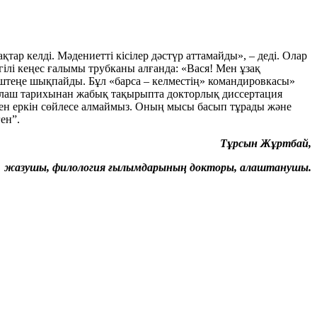
тар келді. Мәдениетті кісілер дәстүр аттамайды», – деді. Олар
лгілі кеңес ғалымы трубканы алғанда: «Вася! Мен ұзақ
ештеңе шықпайды. Бұл «барса – келместің» командировкасы»
а Алаш тарихынан жабық тақырыпта докторлық диссертация
пен еркін сөйлесе алмаймыз. Оның мысы басып тұрады және
ен”.
Тұрсын Жұртбай,
жазушы, филология ғылымдарының докторы, алаштанушы.