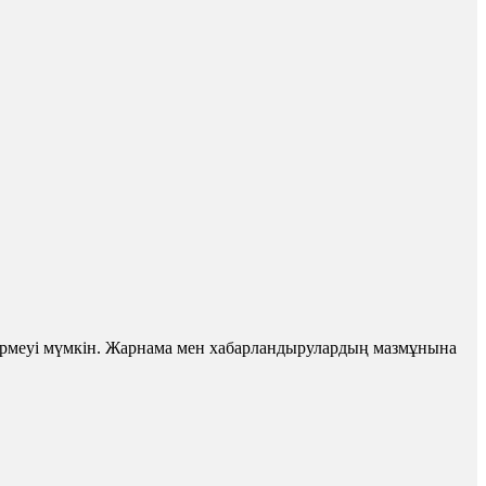
 бермеуі мүмкін. Жарнама мен хабарландырулардың мазмұнына