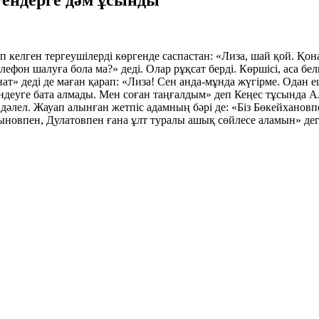
лгендерге дәм ұсынды
келген тергеушілерді көргенде саспастан: «Лиза, шай қой. Қонақ
ефон шалуға бола ма?» деді. Олар рұқсат берді. Көршісі, аса бе
т» деді де маған қарап: «Лиза! Сен анда-мұнда жүгірме. Одан 
 үндеуге бата алмады. Мен соған таңғалдым» деп Кеңес тұсынд
дәлел. Жауап алынған жетпіс адамның бәрі де: «Біз Бөкейханов
сыновпен, Дулатовпен ғана ұлт туралы ашық сөйлесе аламын» дег