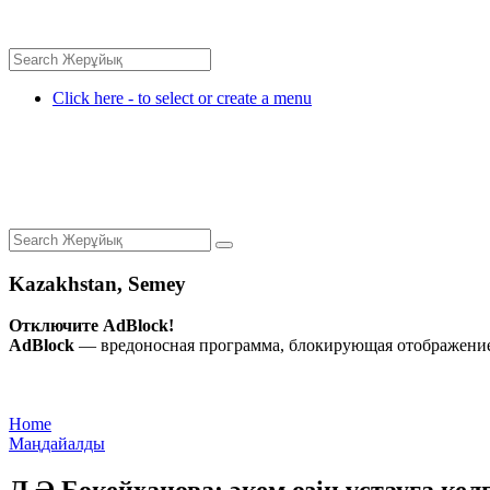
Click here - to select or create a menu
Kazakhstan, Semey
Отключите AdBlock!
AdBlock
— вредоносная программа, блокирующая отображение 
Home
Маңдайалды