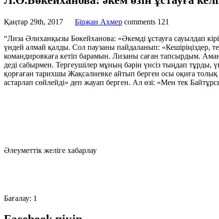
Л.Ә.Бөкейханова: әкем өзін ұстауға ке
Қаңтар 29th, 2017
Бiржан Ахмер
comments
121
“Лиза Әлиханқызы Бөкейханова: «Әкемді ұстауға сауылдап кіріп 
үндей алмай қалды. Сол паузаны пайдаланып: «Кешіріңіздер, тел
командировкаға кетіп барамын. Лизаны саған тапсырдым. Амана
деді сабырмен. Тергеушілер мұның бәрін үнсіз тыңдап тұрды,
қорғаған тарихшы Жақсалиевке айтып берген осы оқиға толық 
астарлап сөйлейді» деп жауап берген. Ал өзі: «Мен тек Байтұр
Әлеуметтік желіге хабарлау
Бағалау:
1