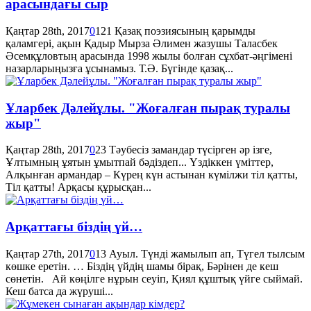
арасындағы сыр
Қаңтар 28th, 2017
0
121
Қазақ поэзиясының қарымды
қаламгері, ақын Қадыр Мырза Әлимен жазушы Таласбек
Әсемқұловтың арасында 1998 жылы болған сұхбат-әңгімені
назарларыңызға ұсынамыз. Т.Ә. Бүгінде қазақ...
Ұларбек Дәлейұлы. "Жоғалған пырақ туралы
жыр"
Қаңтар 28th, 2017
0
23
Тәубесіз замандар түсірген әр ізге,
Ұлтымның ұятын ұмытпай бәдіздеп... Үздіккен үміттер,
Алқынған армандар – Күрең күн астынан күмілжи тіл қатты,
Тіл қатты! Арқасы құрысқан...
Арқаттағы біздің үй…
Қаңтар 27th, 2017
0
13
Ауыл. Түнді жамылып ап, Түгел тылсым
көшке еретін. … Біздің үйдің шамы бірақ, Бәрінен де кеш
сөнетін. Ай көңілге нұрын сеуіп, Қиял құштық үйге сыймай.
Кеш батса да жүруші...