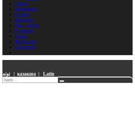
Саясат
Экономика
Ел-жер
Абайтану
Дін – діңгек
Руханият
Тарих
Жазба қосу
Блогерлер
توتە
|
қазақша
|
Latin