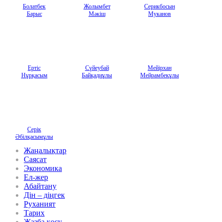
Болатбек
Жолымбет
Серикбосын
Барыс
Мәкіш
Муканов
Ертіс
Сүйеубай
Мейірхан
Нұрқасым
Байқадиұлы
Мейрамбекұлы
Серік
Әбілқасымұлы
Жаңалықтар
Саясат
Экономика
Ел-жер
Абайтану
Дін – діңгек
Руханият
Тарих
Жазба қосу