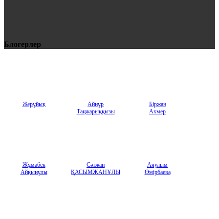
Блогерлер
Жерұйық
Айнұр
Бiржан
Таңжарыққызы
Ахмер
Жұмабек
Сәтжан
Аяулым
Айқынұлы
ҚАСЫМЖАНҰЛЫ
Өмірбаева