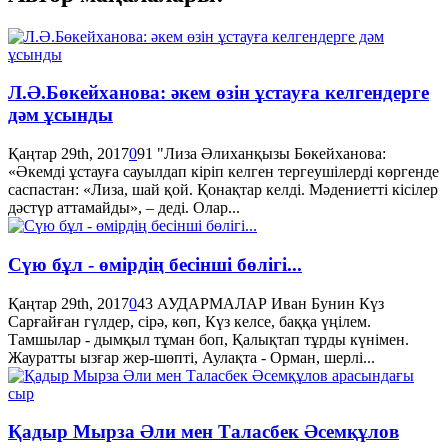
Л.Ә.Бөкейханова: әкем өзін ұстауға келгендерге
дәм ұсынды
Қаңтар 29th, 2017
0
91
"Лиза Әлиханқызы Бөкейханова:
«Әкемді ұстауға сауылдап кіріп келген тергеушілерді көргенде
саспастан: «Лиза, шай қой. Қонақтар келді. Мәдениетті кісілер
дәстүр аттамайды», – деді. Олар...
Сүю бұл - өмірдің бесінші бөлігі...
Қаңтар 29th, 2017
0
43
АУДАРМАЛАР Иван Бунин Күз
Сарғайған гүлдер, сірə, көп, Күз келсе, баққа үңілем.
Тамшылар - дымқыл тұман боп, Қалықтап тұрды күнімен.
Жауратты ызғар жер-шөпті, Аулақта - Орман, шерлі...
Қадыр Мырза Әли мен Таласбек Әсемқұлов