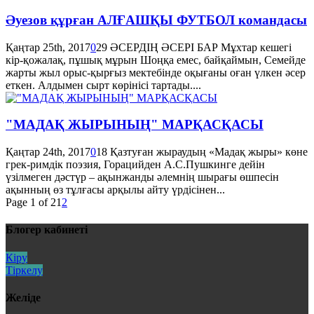
Әуезов құрған АЛҒАШҚЫ ФУТБОЛ командасы
Қаңтар 25th, 2017
0
29
ӘСЕРДІҢ ӘСЕРІ БАР Мұхтар кешегі
кір-қожалақ, пұшық мұрын Шоңқа емес, байқаймын, Семейде
жарты жыл орыс-қырғыз мектебінде оқығаны оған үлкен әсер
еткен. Алдымен сырт көрінісі тартады....
"МАДАҚ ЖЫРЫНЫҢ" МАРҚАСҚАСЫ
Қаңтар 24th, 2017
0
18
Қазтуған жыраудың «Мадақ жыры» көне
грек-римдік поэзия, Горацийден А.С.Пушкинге дейін
үзілмеген дәстүр – ақынжанды әлемнің шырағы өшпесін
ақынның өз тұлғасы арқылы айту үрдісінен...
Page 1 of 2
1
2
Блогер кабинеті
Кіру
Тіркелу
Желіде