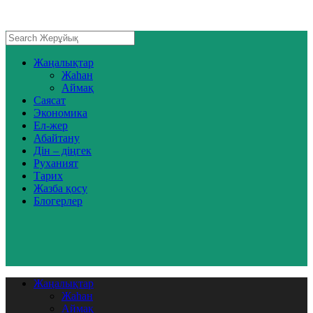
Жаңалықтар
Жаһан
Аймақ
Саясат
Экономика
Ел-жер
Абайтану
Дін – діңгек
Руханият
Тарих
Жазба қосу
Блогерлер
Жаңалықтар
Жаһан
Аймақ