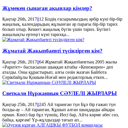
Жұмекен сынаған ақындар кімдер?
Қаңтар 26th, 2017
0
12
Біздің ғасырымыздың әрбір күні бір-бір
жаңалық, календарьдың жұлынған әр парағы бір-бір тарих
болып отыр. Кешегі жаңалық бүгін үшін тарих. Бүгінгі
жаңалықты ертеңгі күні тарихқа...
Жұматай Жақыпбаевті түсіндірген кім?
Қаңтар 26th, 2017
0
64
Жұматай Жақыпбаевтың 2005 жылы
«Раритет» баспасынан шыққан кітабы «Кенежирен» деп
аталды. Оны құрастырып, алғы сөзін жазған Байбота
Серікбайұлы Қошым-Ноғай мен редакторлық еткен...
Светқали Нұржанның СӘУЛЕЛІ ЖЫРЛАРЫ
Қаңтар 25th, 2017
0
245
Ай таранған түн Бұл бір ғажап түн
болды-ау – Ай таранған, Құшып алған шыңдарды айқара
орман. Киесі бар бұл түннің, Иесі бар, Айта көрме әбес сөз,
байқа, қарғам! Үр-жұлдыздар тағып ап...