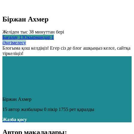
Бiржан Ахмер
Желіден тыс 38 минуттан бері
Бағалау
13
Оқырмандар
1
Әңгімелесу
Блогыма қош келдіңіз! Егер сіз де блог ашқыңыз келсе, сайтқа
тіркеліңіз!
Бiржан Ахмер
15 автор жазбалары
0 пікір
1755 рет қаралды
Жазба қосу
Автор мақалалары: