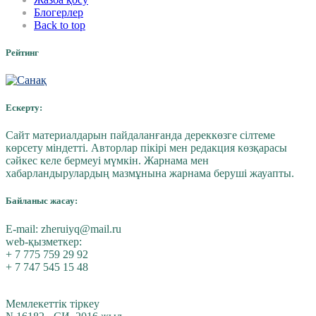
Блогерлер
Back to top
Рейтинг
Ескерту:
Сайт материалдарын пайдаланғанда дереккөзге сілтеме
көрсету міндетті. Авторлар пікірі мен редакция көзқарасы
сәйкес келе бермеуі мүмкін. Жарнама мен
хабарландырулардың мазмұнына жарнама беруші жауапты.
Байланыс жасау:
E-mail:
zheruiyq@mail.ru
web-қызметкер:
+ 7 775 759 29 92
+ 7 747 545 15 48
Мемлекеттік тіркеу