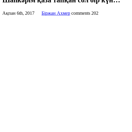
Шаһкәрім қаза тапқан сол бір күн…
Ақпан 6th, 2017
Бiржан Ахмер
comments
202