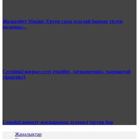
Жолымбет Мәкіш: Ертең тағы осылай бармақ тістеп
қаламыз…
Сегізінші наурыз селт еткізбес, тауқыметшіл, тырнақтай
тіршілікті
Семейді дамыту жоспарында дүдәмал тұстар бар
Жаңалықтар