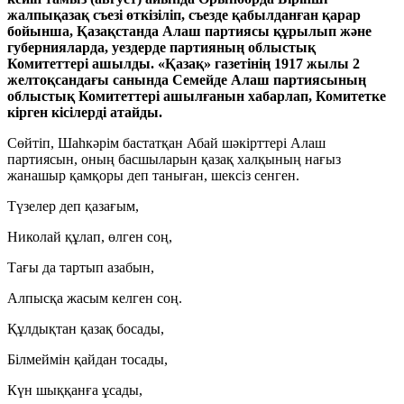
жалпықазақ съезі өткізіліп, съезде қабылданған қарар
бойынша, Қазақстанда Алаш партиясы құрылып және
губернияларда, уездерде партияның облыстық
Комитеттері ашылды. «Қазақ» газетінің 1917 жылы 2
желтоқсандағы санында Семейде Алаш партиясының
облыстық Комитеттері ашылғанын хабарлап, Комитетке
кірген кісілерді атайды.
Сөйтіп, Шаһкәрім бастатқан Абай шәкірттері Алаш
партиясын, оның басшыларын қазақ халқының нағыз
жанашыр қамқоры деп таныған, шексіз сенген.
Түзелер деп қазағым,
Николай құлап, өлген соң,
Тағы да тартып азабын,
Алпысқа жасым келген соң.
Құлдықтан қазақ босады,
Білмеймін қайдан тосады,
Күн шыққанға ұсады,