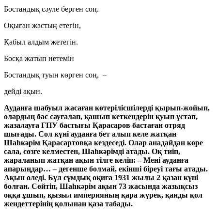
Бостандық сәуле берген соң.
Оқыған жастың етегін,
Қабыл алдым жетегін.
Босқа жатып нетемін
Бостандық туын көрген соң, –
дейді ақын.
Ауданға шабуыл жасаған көтерілісшілерді қырып-жойып,
олардың бас сауғалап, қашып кеткендерін қуып ұстап,
жазалауға ГПУ бастығы Қарасаров бастаған отряд
шығады. Сол күні ауданға бет алып келе жатқан
Шаһкәрім Қарасартовқа кездеседі. Олар анадайдан көре
сала, сөзге келместен, Шаһкәрімді атады. Оқ тиіп,
жараланып жатқан ақын тілге келіп: – Мені ауданға
апарыңдар… – дегенше болмай, екінші біреуі тағы атады.
Ақын өледі. Бұл сұмдық оқиға 1931 жылы 2 қазан күні
болған. Сөйтіп, Шаһкәрім ақын 73 жасында жазықсыз
оққа ұшып, қызыл империяның қара жүрек, қанды қол
жендеттерінің қолынан қаза табады.