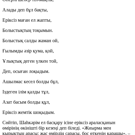
Алады деп бұл бақты,
Еріксіз маған ел жапты,
Болыстықтың тоқымын.
Болыстық салды жаман ой,
Ғылымды әзір қума, қой,
Ұлықтық деген үлкен той,
Деп, осыған лоқыдым.
Ашылмас кесел болды бұл,
Іздеген ілім қалды тұл,
Азат басым болды құл,
Еріксіз жемтік шоқыдым.
Сөйтіп, Шаһкәрім ел басқару ісіне еріксіз араласқанын
өмірінің өкінішті бір кезеңі деп біледі. «Жиырма мен
қырықтың арасы: жас өмірдің сарасы, бос өткенін қарашы», –