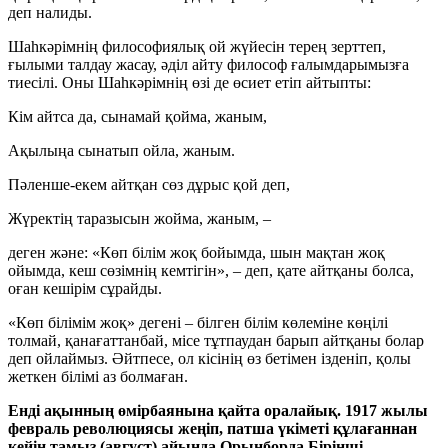
деп налиды.
Шаһкәрімнің философиялық ой жүйесін терең зерттеп,
ғылыми талдау жасау, әділ айту философ ғалымдарымызға
тиесілі. Оны Шаһкәрімнің өзі де өсиет етіп айтыпты:
Кім айтса да, сынамай қойма, жаным,
Ақылыңа сынатып ойла, жаным.
Пәленше-екем айтқан сөз дұрыс қой деп,
Жүректің таразысын жойма, жаным, –
деген және: «Көп білім жоқ бойымда, шын мақтан жоқ
ойымда, кеш сөзімнің кемтігін», – деп, қате айтқаны болса,
оған кешірім сұрайды.
«Көп білімім жоқ» дегені – білген білім көлеміне көңілі
толмай, қанағаттанбай, місе тұтпаудан барып айтқаны болар
деп ойлаймыз. Әйтпесе, ол кісінің өз бетімен ізденіп, қолы
жеткен білімі аз болмаған.
Енді ақынның өмірбаянына қайта оралайық. 1917 жылы
февраль революциясы жеңіп, патша үкіметі құлағаннан
кейін тамыз (август) айында Орынборда Бірінші