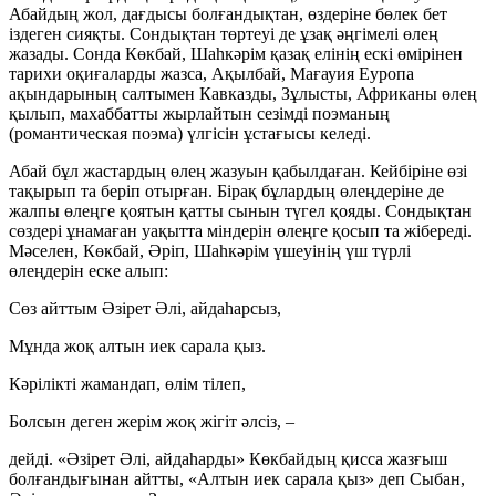
Абайдың жол, дағдысы болғандықтан, өздеріне бөлек бет
іздеген сияқты. Сондықтан төртеуі де ұзақ әңгімелі өлең
жазады. Сонда Көкбай, Шаһкәрім қазақ елінің ескі өмірінен
тарихи оқиғаларды жазса, Ақылбай, Мағауия Еуропа
ақындарының салтымен Кавказды, Зұлысты, Африканы өлең
қылып, махаббатты жырлайтын сезімді поэманың
(романтическая поэма) үлгісін ұстағысы келеді.
Абай бұл жастардың өлең жазуын қабылдаған. Кейбіріне өзі
тақырып та беріп отырған. Бірақ бұлардың өлеңдеріне де
жалпы өлеңге қоятын қатты сынын түгел қояды. Сондықтан
сөздері ұнамаған уақытта міндерін өлеңге қосып та жібереді.
Мәселен, Көкбай, Әріп, Шаһкәрім үшеуінің үш түрлі
өлеңдерін еске алып:
Сөз айттым Әзірет Әлі, айдаһарсыз,
Мұнда жоқ алтын иек сарала қыз.
Кәрілікті жамандап, өлім тілеп,
Болсын деген жерім жоқ жігіт әлсіз, –
дейді. «Әзірет Әлі, айдаһарды» Көкбайдың қисса жазғыш
болғандығынан айтты, «Алтын иек сарала қыз» деп Сыбан,