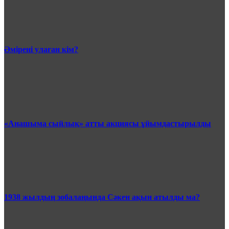
Әмірені улаған кім?
«Анашыма сыйлық» атты акциясы ұйымдастырылды
1938 жылдың зобалаңында Сәкен ақын атылды ма?