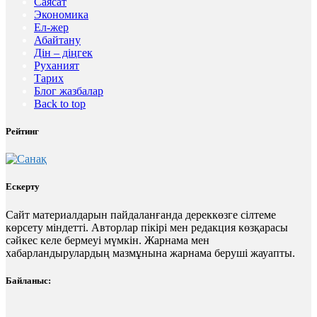
Саясат
Экономика
Ел-жер
Абайтану
Дін – діңгек
Руханият
Тарих
Блог жазбалар
Back to top
Рейтинг
Ескерту
Сайт материалдарын пайдаланғанда дереккөзге сілтеме
көрсету міндетті. Авторлар пікірі мен редакция көзқарасы
сәйкес келе бермеуі мүмкін. Жарнама мен
хабарландырулардың мазмұнына жарнама беруші жауапты.
Байланыс: