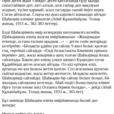
Әріп деген ақын «Зияда» деген қиссасында сұлу қызды
сипаттаймын деп, иегі алтын, көзі гауһар деп мақтауын
асырып, түсіне қарамай, асыл тастарды сынай берсе керек.
Соған айтылған. Соңғы екі ауыз кәрілікті жамандап айтқан
Шаһкәрім өлеңіне арналған (Абай Құнанбайұлы. Толық
жинақ, 1933 ж., 382-383 беттер).
Енді Шаһкәрімнің өмір кезеңдерін шолуымызға келейік.
Шаһкәрімнің өзінің жазған өмірбаянынан: «Жиырмадан
өткенде, аз ғана ғылым оқыдым…» – деген сөзін жоғарыда
келтірейік: «Ысқақты ұдайы үш сайлау 9 жыл болыс қылған
соң, төртінші сайлауда: «Енді болыстықты Бәкемнің орнына
беремін» деп, жасы жиырмаға әрең толған Шаһкәрімді болыс
сайлатады. Бәкем деп өзінің үлкен шешесі Күңкеден туған
Құдайберді деген ағасын айтады. Ол кісі ертерек өліп,
артында екі-үш баласы жетім қалған. Сол ағасының аруағын
сыйлағандықтан, жасы жетер-жетпесте, Ысқақты өкпелетіп,
Шаһкәрімді сайлайды. Шаһкәрім бір сайлау болып болып, 84-
жылдың сайлауына келгенде, Абай ендігі болыстықты өзімен
бірге туған кенже інісі Оспанға бермек болады», – дейді (Абай
Құнанбайұлы. Толық жинақ. 1933 ж., 365-бет).
Бұл жөнінде Шаһкәрім өзінің өмірбаянында былай деп
жазады:
Өнерлі шебер тіл-жақты,