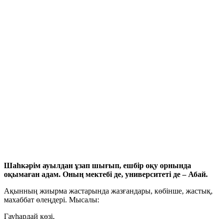
Шаһкәрім ауылдан ұзап шығып, ешбір оқу орнында
оқымаған адам. Оның мектебі де, университеті де – Абай.
Ақынның жиырма жастарында жазғандары, көбінше, жастық,
махаббат өлеңдері. Мысалы:
Гауһардай көзі,