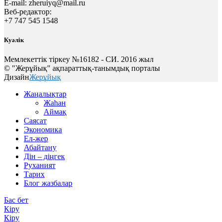
E-mail:
zheruiyq@mail.ru
Веб-редактор:
+7 747 545 1548
Куәлік
Мемлекеттік тіркеу №16182 - СИ. 2016 жыл
© "Жерұйық" ақпараттық-танымдық порталы
Дизайн
Жерұйық
Жаңалықтар
Жаһан
Аймақ
Саясат
Экономика
Ел-жер
Абайтану
Дін – діңгек
Руханият
Тарих
Блог жазбалар
Бас бет
Кіру
Кіру