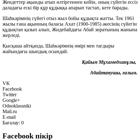
Жендеттер ақынды атып өлтіргеннен кейін, оның сүйегін ессіз
даладағы ескі бір құр құдыққа апарып тастап, кете барады.
Шаһкәрімнің сүйегі отыз жыл бойы құдықта жатты. Тек 1961
жылы ғана ақынның баласы Ахат (1900-1985) әкесінің сүйегін
құдықтан қазып алып, Жидебайдағы Абай зиратының жанына
жерледі.
Қысқаша айтқанда, Шаһкәрімнің өмірі мен тағдыры
жайындағы шындық осындай.
Қайым Мұхамедханұлы,
Абайтанушы, ғалым.
VK
Facebook
Twitter
Google+
Odnoklassniki
Mail.ru
E-mail
Бағалау:
0
Facebook пікір