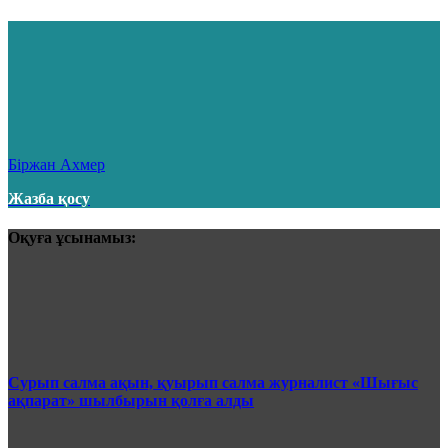
Бiржан Ахмер
Жазба қосу
Оқуға ұсынамыз:
Сурып салма ақын, қуырып салма журналист «Шығыс
ақпарат» шылбырын қолға алды