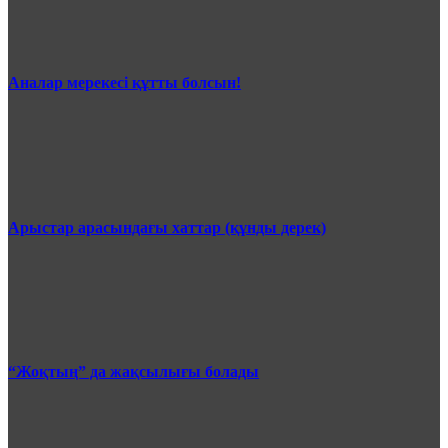
Аналар мерекесі құтты болсын!
Арыстар арасындағы хаттар (құнды дерек)
“Жоқтың” да жақсылығы болады