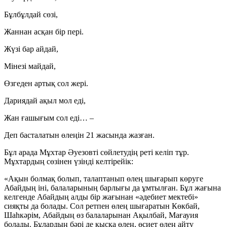
Бұлбұлдай сөзі,
Жаннан асқан бір пері.
Жүзі бар айдай,
Мінезі майдай,
Өзгеден артық сол жері.
Дариядай ақыл мол еді,
Жан ғашығым сол еді… –
Деп басталатын өлеңін 21 жасында жазған.
Бұл арада Мұхтар Әуезовті сөйлетудің реті келіп тұр.
Мұхтардың сөзінен үзінді келтірейік:
«Ақын болмақ болып, талаптанып өлең шығарып көруге
Абайдың іні, балаларының барлығы да ұмтылған. Бұл жағына
келгенде Абайдың алды бір жағынан «әдебиет мектебі»
сияқты да болады. Сол ретпен өлең шығаратын Көкбай,
Шаһкәрім, Абайдың өз балаларынан Ақылбай, Мағауия
болады. Бұлардың бәрі де қысқа өлең, өсиет өлең айту