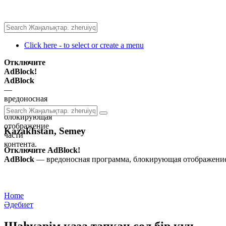
Click here - to select or create a menu
Отключите
AdBlock!
AdBlock
—
вредоносная
программа,
блокирующая
отображение
Kazakhstan, Semey
части
контента.
Отключите AdBlock!
AdBlock
— вредоносная программа, блокирующая отображение 
Home
Әдебиет