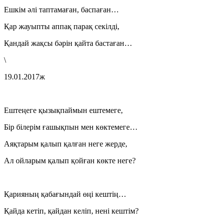
Ешкім әлі таптамаған, баспаған…
Қар жауыпты аппақ парақ секілді,
Қандай жақсы бәрін қайта бастаған…
\
19.01.2017ж
Ештеңеге қызықпаймын ештемеге,
Бір білерім ғашықпын мен көктемеге…
Аяқтарым қалып қалған неге жерде,
Ал ойларым қалып қойған көкте неге?
Қарияның қабағындай өңі кештің…
Қайда кетіп, қайдан келіп, нені кештім?