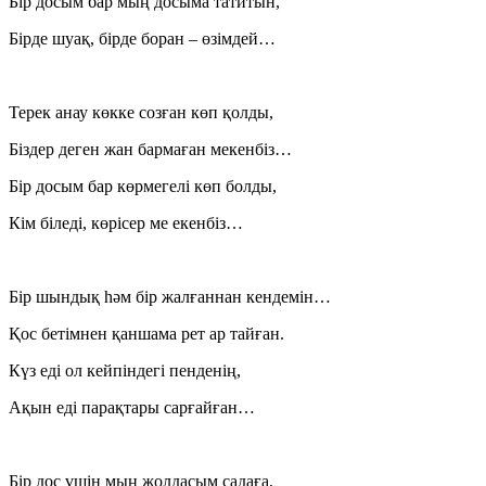
Бір досым бар мың досыма татитын,
Бірде шуақ, бірде боран – өзімдей…
Терек анау көкке созған көп қолды,
Біздер деген жан бармаған мекенбіз…
Бір досым бар көрмегелі көп болды,
Кім біледі, көрісер ме екенбіз…
Бір шындық һәм бір жалғаннан кендемін…
Қос бетімнен қаншама рет ар тайған.
Күз еді ол кейпіндегі пенденің,
Ақын еді парақтары сарғайған…
Бір дос үшін мың жолдасым садаға,