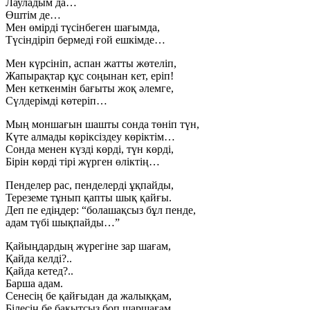
Лауладым да…
Өштім де…
Мен өмірді түсінбеген шағымда,
Түсіндіріп бермеді ғой ешкімде…
Мен күрсініп, аспан жатты жөтеліп,
Жапырақтар құс соңынан кет, еріп!
Мен кеткенмін бағыты жоқ әлемге,
Сүлдерімді көтеріп…
Мың моншағын шашты сонда төніп түн,
Күте алмады көріксіздеу көріктім…
Сонда менен күзді көрді, түн көрді,
Бірін көрді тірі жүрген өліктің…
Пенделер рас, пенделерді ұқпайды,
Тереземе тұнып қапты шық қайғы.
Деп пе едіңдер: “болашақсыз бұл пенде,
адам түбі шықпайды…”
Қайыңдардың жүрегіне зар шағам,
Қайда келді?..
Қайда кетед?..
Барша адам.
Сенесің бе қайғыдан да жалыққам,
Білесің бе бақытсыз боп шаршағам…