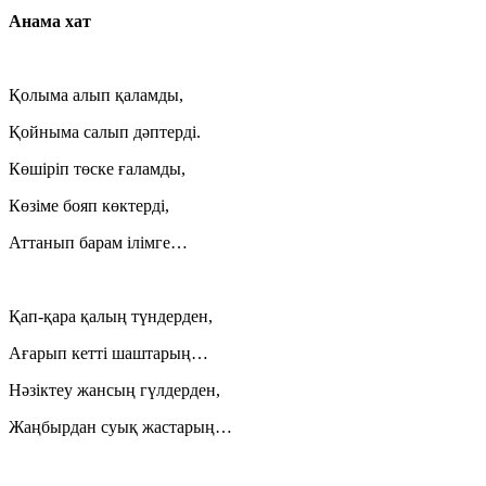
Анама хат
Қолыма алып қаламды,
Қойныма салып дәптерді.
Көшіріп төске ғаламды,
Көзіме бояп көктерді,
Аттанып барам ілімге…
Қап-қара қалың түндерден,
Ағарып кетті шаштарың…
Нәзіктеу жансың гүлдерден,
Жаңбырдан суық жастарың…