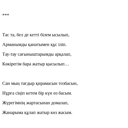
***
Тас та, бел де кетті білем ысылып,
Арманымды қанатымен құс іліп.
Тау-тау сағыныштарымды арқалап,
Көкірегім бара жатыр қысылып…
Сан мың тағдыр қирамасын тозбасын,
Нұрға сіңіп кетем бір күн өз басым.
Жүрегімнің жартасынан домалап,
Жанарыма құлап жатыр көз жасым.