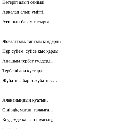
Көтеріп алып сенімді,
Арқалап алып үмітті,
Аттанып барам ғасырға…
Жоғалттым, таптым кімдерді?
Нұр сүйем, сүйсе қыс қарды.
Анашым тербет гүлдерді,
Тербеші ана құстарды…
Жұбатшы бәрін жұбатшы…
Алақаныңның қуатын,
Сіңірдің маған, ғаламға…
Кеудемде қалған шуағың,