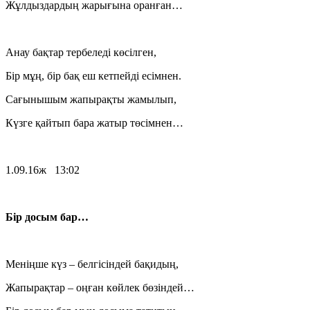
Жұлдыздардың жарығына оранған…
Анау бақтар тербеледі көсілген,
Бір мұң, бір бақ еш кетпейді есімнен.
Сағынышым жапырақты жамылып,
Күзге қайтып бара жатыр төсімнен…
1.09.16ж 13:02
Бір досым бар…
Меніңше күз – белгісіндей бақидың,
Жапырақтар – оңған көйлек бөзіндей…