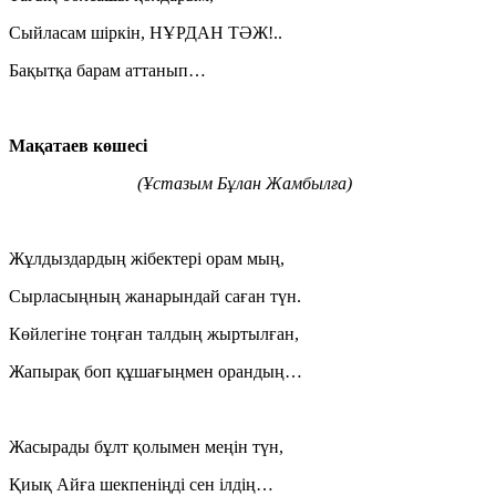
Сыйласам шіркін, НҰРДАН ТӘЖ!..
Бақытқа барам аттанып…
Мақатаев көшесі
(Ұстазым Бұлан Жамбылға)
Жұлдыздардың жібектері орам мың,
Сырласыңның жанарындай саған түн.
Көйлегіне тоңған талдың жыртылған,
Жапырақ боп құшағыңмен орандың…
Жасырады бұлт қолымен меңін түн,
Қиық Айға шекпеніңді сен ілдің…