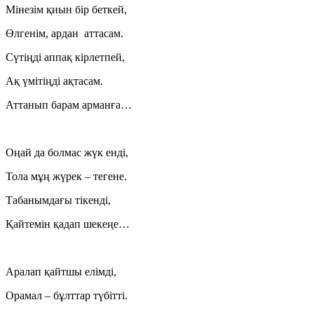
Мінезім қиын бір беткей,
Өлгенім, ардан аттасам.
Сүтіңді аппақ кірлетпей,
Ақ үмітіңді ақтасам.
Аттанып барам арманға…
Оңай да болмас жүк енді,
Тола мұң жүрек – тегене.
Табанымдағы тікенді,
Қайтемін қадап шекеңе…
Аралап қайтшы елімді,
Орамал – бұлттар түбітті.