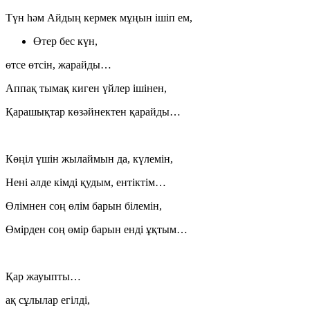
Түн һәм Айдың кермек мұңын ішіп ем,
Өтер бес күн,
өтсе өтсін, жарайды…
Аппақ тымақ киген үйлер ішінен,
Қарашықтар көзәйнектен қарайды…
Көңіл үшін жылаймын да, күлемін,
Нені әлде кімді қудым, ентіктім…
Өлімнен соң өлім барын білемін,
Өмірден соң өмір барын енді ұқтым…
Қар жауыпты…
ақ сұлылар егілді,