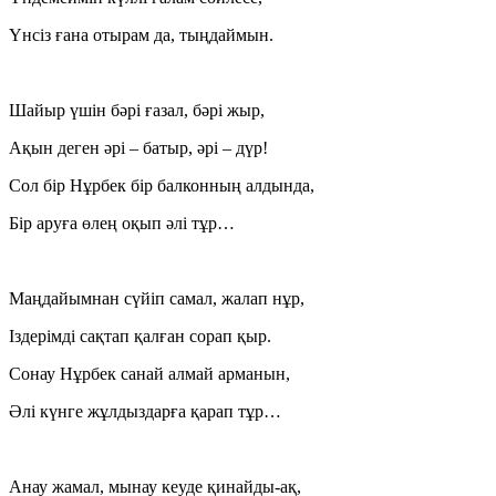
Үнсіз ғана отырам да, тыңдаймын.
Шайыр үшін бәрі ғазал, бәрі жыр,
Ақын деген әрі – батыр, әрі – дүр!
Сол бір Нұрбек бір балконның алдында,
Бір аруға өлең оқып әлі тұр…
Маңдайымнан сүйіп самал, жалап нұр,
Іздерімді сақтап қалған сорап қыр.
Сонау Нұрбек санай алмай арманын,
Әлі күнге жұлдыздарға қарап тұр…
Анау жамал, мынау кеуде қинайды-ақ,