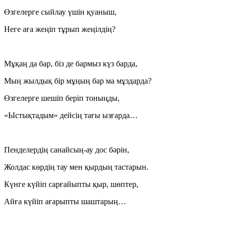
Өзгелерге сыйлау үшін қуаныш,
Неге аға жеңіп тұрып жеңілдің?
Мұқаң да бар, біз де бармыз күз барда,
Мың жылдық бір мұңың бар ма мұздарда?
Өзгелерге шешіп беріп тоныңды,
«Ыстықтадым» дейсің тағы ызғарда…
Пенделердің санайсың-ау дос бәрін,
Жолдас көрдің тау мен қырдың тастарын.
Күнге күйіп сарғайыпты қыр, шөптер,
Айға күйіп ағарыпты шаштарың…