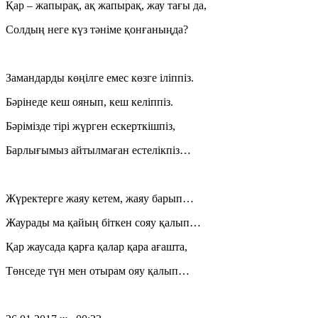
Қар – жапырақ, ақ жапырақ, жау тағы да,
Солдың неге күз тәніме қонғаныңда?
Замандарды көңілге емес көзге іліппіз.
Бәрінеде кеш оянып, кеш келіппіз.
Бәрімізде тірі жүрген ескерткішпіз,
Барлығымыз айтылмаған естелікпіз…
Жүректерге жаяу кетем, жаяу барып…
Жаурады ма қайың біткен сояу қалып…
Қар жаусада қарға қалар қара ағашта,
Төнседе түн мен отырам ояу қалып…