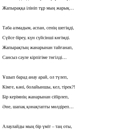
Жапыраққа ілініп тұр мың жарық…
Таба алмадым, аспан, сенің шегіңді,
Сүйсе біреу, күн сүйсінші көгімді.
Жапырақтың жанарынан тайғанап,
Сансыз сәуле кірпігіме төгілді…
Ұшып барад анау арай, ол түлеп,
Кімге, кәні, болайыншы, кел, тірек?!
Бір керімнің жанарынан сібірлеп,
Әне, шапақ қонақтапты мөлдіреп…
Алаулайды мың бір үміт – таң оты,