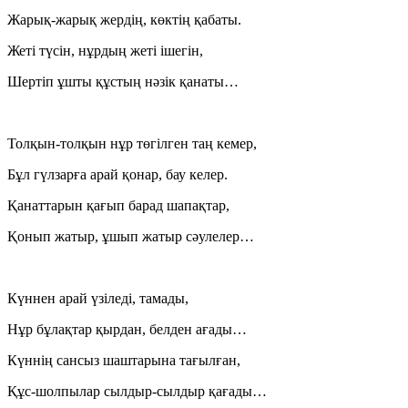
Жарық-жарық жердің, көктің қабаты.
Жеті түсін, нұрдың жеті ішегін,
Шертіп ұшты құстың нәзік қанаты…
Толқын-толқын нұр төгілген таң кемер,
Бұл гүлзарға арай қонар, бау келер.
Қанаттарын қағып барад шапақтар,
Қонып жатыр, ұшып жатыр сәулелер…
Күннен арай үзіледі, тамады,
Нұр бұлақтар қырдан, белден ағады…
Күннің сансыз шаштарына тағылған,
Құс-шолпылар сылдыр-сылдыр қағады…