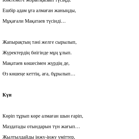
Ешбір адам ұға алмаған жаныңды,
Мұқағали Мақатаев түсінді…
Жапырақтың тәні желге сырылып,
Жүректердің биігінде мұң ұлып.
Мақатаев көшесімен жүрдің де,
Өз көшеңе кеттің, аға, бұрылып…
Күн
Көріп тұрып көре алмаған шын ғаріп,
Маздатады отындарын түн жағып…
Жылтылдайды інжу-інжу үміттер,