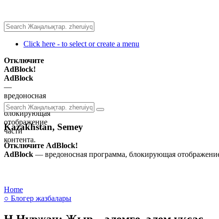
Click here - to select or create a menu
Отключите
AdBlock!
AdBlock
—
вредоносная
программа,
блокирующая
отображение
Kazakhstan, Semey
части
контента.
Отключите AdBlock!
AdBlock
— вредоносная программа, блокирующая отображение 
Home
○ Блогер жазбалары