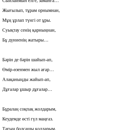
Сыйлаймын елге, заманға…
Жығылып, тұрам орнымнан,
Мұң ұрлап түнгі от ұры.
Суықтау сенің қарныңнан,
Бұ дүниенің жатыры…
Бәрін де бәрін шайып-ап,
Өмір-өзенмен жыл ағар…
Алақаныңды жайып-ап,
Дұғалар ұшыр дұғалар…
Бұралаң соқпақ жолдарым,
Кеудемде өсті гүл маңғаз.
Тағың болсашы қолдарым,