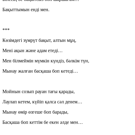
Бақыттымын енді мен.
***
Көзімдегі зүмрүт бақыт, алтын мұң,
Мені ақын және адам етеді…
Мен білмеймін мүмкін күндіз, бәлкім түн,
Мынау жалған басқаша боп кетеді…
Мойнын созып рауан тағы қарады,
Лаулап кетем, күйіп қалса сәл денем…
Мынау өмір өзгеше боп барады,
Басқаша боп кеттім бе екен әлде мен…