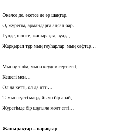
Әкелсе де, әкетсе де әр шақтар,
О, жүрегім, армандарға аңсап бар.
Гүлде, шөпте, жапырақта, ауада,
Жарқырап тұр мың гауһарлар, мың сафтар…
Мынау тілім, мына кеудем серт етті,
Кешегі мен…
Ол да кетті, ол да өтті…
Тамып түсті маңдайыма бір арай,
Жүрегімде бір шұғыла мөлт етті…
Жапырақтар – парақтар