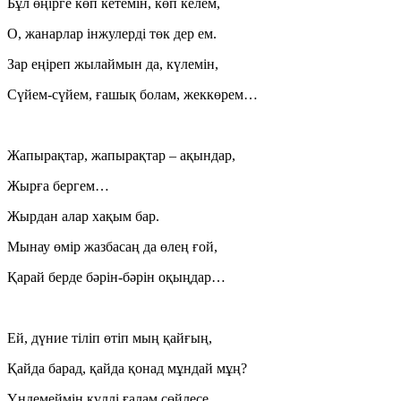
Бұл өңірге көп кетемін, көп келем,
О, жанарлар інжулерді төк дер ем.
Зар еңіреп жылаймын да, күлемін,
Сүйем-сүйем, ғашық болам, жеккөрем…
Жапырақтар, жапырақтар – ақындар,
Жырға бергем…
Жырдан алар хақым бар.
Мынау өмір жазбасаң да өлең ғой,
Қарай берде бәрін-бәрін оқыңдар…
Ей, дүние тіліп өтіп мың қайғың,
Қайда барад, қайда қонад мұндай мұң?
Үндемеймін күллі ғалам сөйлесе,