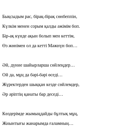
Бықсыдым рас, бірақ-бірақ сөнбеппін,
Күлкім менен сорым қалды әжімім боп.
Бір-ақ күнде ақын болып мен кеттім,
Өз жөнімен ол да кетті Мәжнүн боп…
Әй, дүние шайырларша сөйлеңдер…
Ой да, мұң да бәрі-бәрі өседі…
Жүректерден шыққан кезде сөйлемдер,
Әр әріптің қанаты бар деседі…
Көздерімде жымыңдайды бұлтық мұң,
Жиынтығы жанарымда ғаламның…