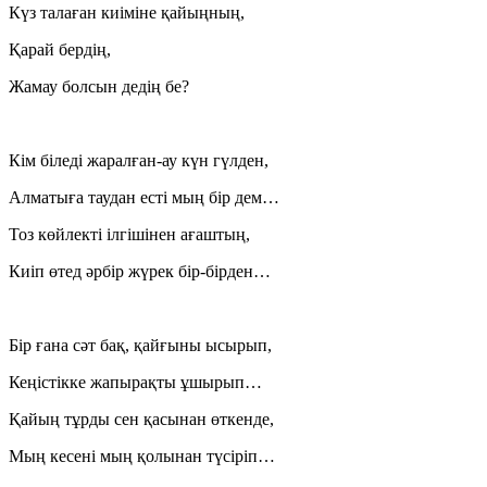
Күз талаған киіміне қайыңның,
Қарай бердің,
Жамау болсын дедің бе?
Кім біледі жаралған-ау күн гүлден,
Алматыға таудан есті мың бір дем…
Тоз көйлекті ілгішінен ағаштың,
Киіп өтед әрбір жүрек бір-бірден…
Бір ғана сәт бақ, қайғыны ысырып,
Кеңістікке жапырақты ұшырып…
Қайың тұрды сен қасынан өткенде,
Мың кесені мың қолынан түсіріп…