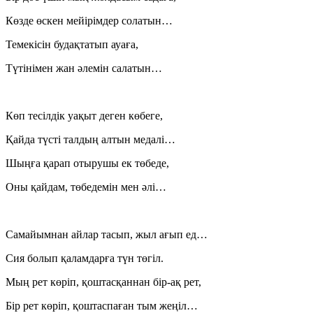
Көзде өскен мейірімдер солатын…
Темекісін будақтатып ауаға,
Түтінімен жан әлемін салатын…
Көп тесілдік уақыт деген көбеге,
Қайда түсті талдың алтын медалі…
Шыңға қарап отырушы ек төбеде,
Оны қайдам, төбедемін мен әлі…
Самайымнан айлар тасып, жыл ағып ед…
Сия болып қаламдарға түн төгіл.
Мың рет көріп, қоштасқаннан бір-ақ рет,
Бір рет көріп, қоштаспаған тым жеңіл…