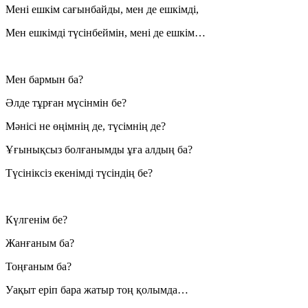
Мені ешкім сағынбайды, мен де ешкімді,
Мен ешкімді түсінбеймін, мені де ешкім…
Мен бармын ба?
Әлде тұрған мүсінмін бе?
Мәнісі не өңімнің де, түсімнің де?
Ұғынықсыз болғанымды ұға алдың ба?
Түсініксіз екенімді түсіндің бе?
Күлгенім бе?
Жанғаным ба?
Тоңғаным ба?
Уақыт еріп бара жатыр тоң қолымда…