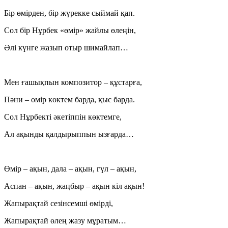
Бір өмірден, бір жүрекке сыймай қап.
Сол бір Нұрбек «өмір» жайлы өлеңін,
Әлі күнге жазып отыр шимайлап…
Мен ғашықпын композитор – құстарға,
Пәни – өмір көктем барда, қыс барда.
Сол Нұрбекті әкетіппін көктемге,
Ал ақынды қалдырыппын ызғарда…
Өмір – ақын, дала – ақын, гүл – ақын,
Аспан – ақын, жаңбыр – ақын кіл ақын!
Жапырақтай сезінсемші өмірді,
Жапырақтай өлең жазу мұратым…