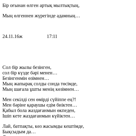
Бір оғынан өлген артық мылтықтың,
Мың өлгеннен жүрегінде адамның…
24.11.16ж 17:11
Сол бір жылы безінген,
сол бір күзде бәрі менен…
Безінгенмін өзімнен…
Мың жапырақ солды сонда төсімде,
Мың шағала ұшты менің көзімнен…
Мен секілді сен өмірді сүйіппе ең?!
Мен бәріне қараушы едім биіктен…
Қабыл бола жаздағанмын өкпеден,
Ішіп кете жаздағанмын күйіктен…
Лай, батпақты, көз жасымды кештімде,
Бықсыдым да…