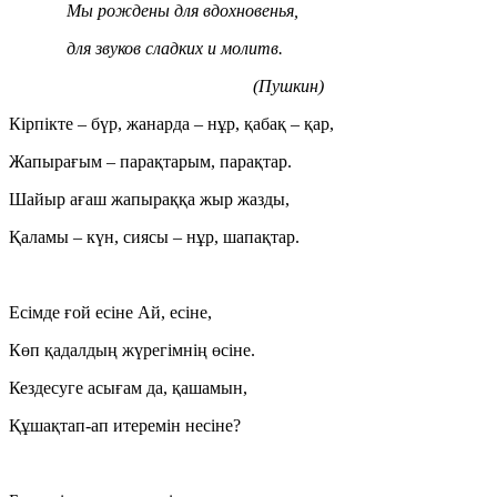
Мы рождены для вдохновенья,
для звуков сладких и молитв.
(Пушкин)
Кірпікте – бүр, жанарда – нұр, қабақ – қар,
Жапырағым – парақтарым, парақтар.
Шайыр ағаш жапыраққа жыр жазды,
Қаламы – күн, сиясы – нұр, шапақтар.
Есімде ғой есіне Ай, есіне,
Көп қадалдың жүрегімнің өсіне.
Кездесуге асығам да, қашамын,
Құшақтап-ап итеремін несіне?