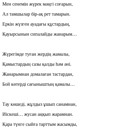
Мен сенемін жүрек мәңгі соғарын,
Ал тамшылар бір-ақ рет тамарын.
Еркін жүзген ауадағы құстардың,
Қауырсынын сипалайды жанарым…
Жүрегімде туған жердің жамалы,
Қамыстардың сазы қалды һәм әні.
Жанарымнан домалаған тастардан,
Бой көтерді сағыныштың қамалы…
Тау көшеді, жұлдыз ұшып санамнан,
Иіскеші… жусан аңқып жарамнан.
Қара түнге сыйға тарттым жасымды,