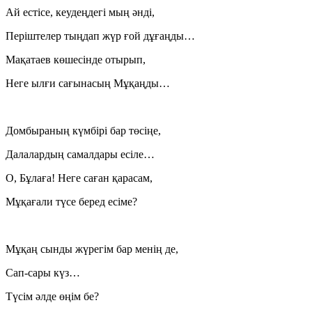
Ай естісе, кеудеңдегі мың әнді,
Періштелер тыңдап жүр ғой дұғаңды…
Мақатаев көшесінде отырып,
Неге ылғи сағынасың Мұқаңды…
Домбыраның күмбірі бар төсіңе,
Далалардың самалдары есіле…
О, Бұлаға! Неге саған қарасам,
Мұқағали түсе беред есіме?
Мұқаң сынды жүрегім бар менің де,
Сап-сары күз…
Түсім әлде өңім бе?