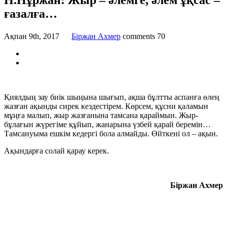
Н.Нұржан: Жыр – әлемге, әлем ұқсас –
ғазалға…
Ақпан 9th, 2017
Бiржан Ахмер
comments
70
Қиялдың зау биік шыңына шығып, ақша бұлтты аспанға өлең
жазған ақынды сирек кездестірем. Көрсем, құсни қаламын
мұңға малып, жыр жазғанына тамсана қараймын. Жыр-
бұлағын жүрегіме құйып, жанарына үзбей қарай беремін…
Тамсануыма ешкім кедергі бола алмайды. Өйткені ол – ақын.
Ақындарға солай қарау керек.
Біржан Ахмер