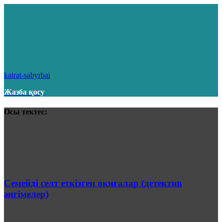
kairat-sabyrbai
Жазба қосу
Осы тектес:
Семейді селт еткізген оқиғалар (детектив
әңгімелер)