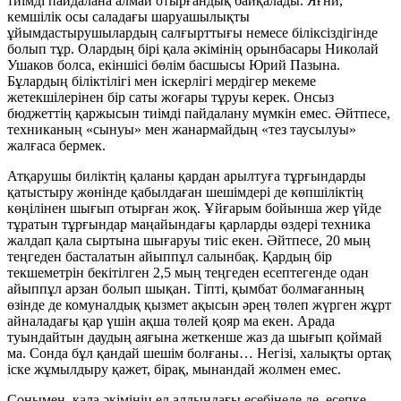
тиімді пайдалана алмай отырғандық байқалады. Яғни,
кемшілік осы саладағы шаруашылықты
ұйымдастырушылардың салғырттығы немесе біліксіздігінде
болып тұр. Олардың бірі қала әкімінің орынбасары Николай
Ушаков болса, екіншісі бөлім басшысы Юрий Пазына.
Бұлардың біліктілігі мен іскерлігі мердігер мекеме
жетекшілерінен бір саты жоғары тұруы керек. Онсыз
бюджеттің қаржысын тиімді пайдалану мүмкін емес. Әйтпесе,
техниканың «сынуы» мен жанармайдың «тез таусылуы»
жалғаса бермек.
Атқарушы биліктің қаланы қардан арылтуға тұрғындарды
қатыстыру жөнінде қабылдаған шешімдері де көпшіліктің
көңілінен шығып отырған жоқ. Ұйғарым бойынша жер үйде
тұратын тұрғындар маңайындағы қарларды өздері техника
жалдап қала сыртына шығаруы тиіс екен. Әйтпесе, 20 мың
теңгеден басталатын айыппұл салынбақ. Қардың бір
текшеметрін бекітілген 2,5 мың теңгеден есептегенде одан
айыппұл арзан болып шықан. Тіпті, қымбат болмағанның
өзінде де комуналдық қызмет ақысын әрең төлеп жүрген жұрт
айналадағы қар үшін ақша төлей қояр ма екен. Арада
туындайтын даудың аяғына жеткенше жаз да шығып қоймай
ма. Сонда бұл қандай шешім болғаны… Негізі, халықты ортақ
іске жұмылдыру қажет, бірақ, мынандай жолмен емес.
Сонымен, қала әкімінің ел алдындағы есебінеде де, есепке