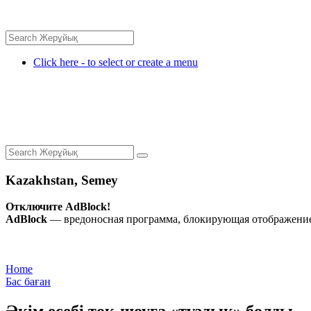
Click here - to select or create a menu
Kazakhstan, Semey
Отключите AdBlock!
AdBlock
— вредоносная программа, блокирующая отображение 
Home
Бас баған