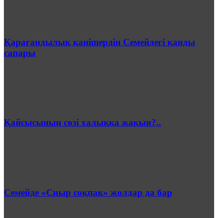
Қарағандылық қанішердің Семейдегі қанды
сапары
Қайсысының сөзі халыққа жақын?..
Семейде «Сиыр соқпақ» жолдар да бар