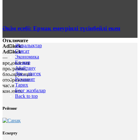
Әкім есебі: Ермак емеурінді түсінбейді екен
Отключите
Жаңалықтар
AdBlock!
Саясат
AdBlock
Экономика
—
Ел-жер
вредоносная
Абайтану
программа,
Дін – діңгек
блокирующая
Руханият
отображение
Тарих
части
Блог жазбалар
контента.
Back to top
Рейтинг
Ескерту