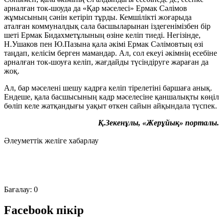
арналған ток-шоуда да «Қар мәселесі» Ермак Сәлімов
жұмысының сәнін кетіріп тұрды. Кемшілікті жоғарыда
аталған коммуналдық сала басшыларынан іздегенімізбен бір
шеті Ермак Бидахметұлының өзіне келіп тиеді. Негізінде,
Н.Ушаков пен Ю.Пазына қала әкімі Ермак Сәлімовтың өзі
таңдап, келісім берген мамандар. Ал, сол екеуі әкімнің есебіне
арналған ток-шоуға келіп, жағдайды түсіндіруге жараған да
жоқ.
Ал, бар мәселені шешу кадрға келіп тірелетіні баршаға анық.
Ендеше, қала басшысының кадр мәселесіне қаншалықты көңіл
бөліп келе жатқандығы уақыт өткен сайын айқындала түспек.
Қ.Зекенұлы, «Жерұйық» порталы.
Әлеуметтік желіге хабарлау
Бағалау:
0
Facebook пікір