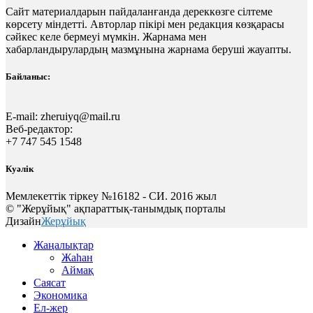
Сайт материалдарын пайдаланғанда дереккөзге сілтеме
көрсету міндетті. Авторлар пікірі мен редакция көзқарасы
сәйкес келе бермеуі мүмкін. Жарнама мен
хабарландырулардың мазмұнына жарнама беруші жауапты.
Байланыс:
E-mail:
zheruiyq@mail.ru
Веб-редактор:
+7 747 545 1548
Куәлік
Мемлекеттік тіркеу №16182 - СИ. 2016 жыл
© "Жерұйық" ақпараттық-танымдық порталы
Дизайн
Жерұйық
Жаңалықтар
Жаһан
Аймақ
Саясат
Экономика
Ел-жер