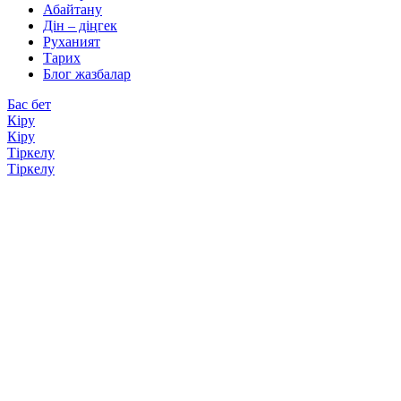
Абайтану
Дін – діңгек
Руханият
Тарих
Блог жазбалар
Бас бет
Кіру
Кіру
Тіркелу
Тіркелу