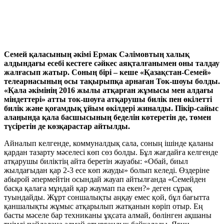
Семей қаласының әкімі Ермак Сәлімовтың халық
алдындағы есебі кестеге сәйкес аяқталғанымен оны талдау
жалғасып жатыр. Соның бірі – кеше «Қазақстан-Семей»
телеарнасының осы тақырыпқа арнаған Ток-шоуы болды.
«Қала әкімінің 2016 жылы атқарған жұмысы мен алдағы
міндеттері» атты ток-шоуға атқарушы билік пен өкілетті
билік және қоғамдық ұйым өкілдері жиналды. Пікір-сайыс
алаңында қала басшысының беделін көтеретін де, төмен
түсіретін де көзқарастар айтылды.
Айналып келгенде, коммуналдық сала, соның ішінде қаланы
қардан тазарту мәселесі көп сөз болды. Бұл жағдайға келгенде
атқарушы биліктің айта беретін жауабы: «Обай, биыл
жылдағыдан қар 2-3 есе көп жауды» болып келеді. Өздеріне
абырой әпермейтін осындай жауап айтылғанда «Семейден
басқа қалаға мұндай қар жаумап па екен?» деген сұрақ
туындайды. Жұрт соншалықты аңқау емес қой, бұл бағытта
қаншалықты жұмыс атқарылып жатқанын көріп отыр. Ең
басты мәселе бар техниканы ұқсата алмай, бөлінген ақшаны