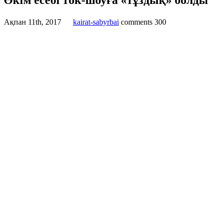
Әкім есебі ток-шоуға «тұздық» болды
Ақпан 11th, 2017
kairat-sabyrbai
comments
300