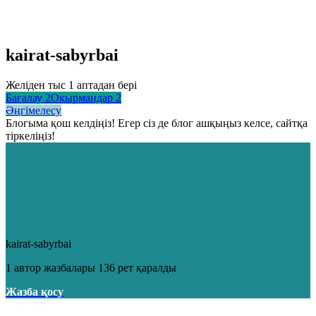
kairat-sabyrbai
Желіден тыс 1 аптадан бері
Бағалау
2
Оқырмандар
2
Әңгімелесу
Блогыма қош келдіңіз! Егер сіз де блог ашқыңыз келсе, сайтқа
тіркеліңіз!
kairat-sabyrbai
1 автор жазбалары
136 рет қаралды
Жазба қосу