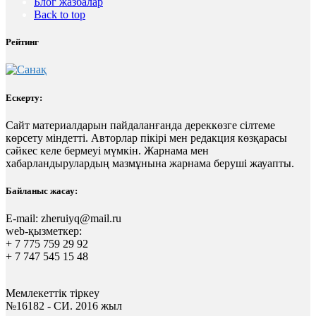
Блог жазбалар
Back to top
Рейтинг
Ескерту:
Сайт материалдарын пайдаланғанда дереккөзге сілтеме
көрсету міндетті. Авторлар пікірі мен редакция көзқарасы
сәйкес келе бермеуі мүмкін. Жарнама мен
хабарландырулардың мазмұнына жарнама беруші жауапты.
Байланыс жасау:
E-mail:
zheruiyq@mail.ru
web-қызметкер:
+ 7 775 759 29 92
+ 7 747 545 15 48
Мемлекеттік тіркеу
№16182 - СИ. 2016 жыл