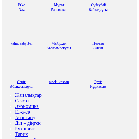
Erke
Мұрат
Сүйеубай
Naz
Рақымжан
Байқадиұлы
kairat-sabyrbai
Мейірхан
Поэзия
Мейрамбекұлы
Әлемі
Серік
aibek_kossan
Ертіс
Әбілқасымұлы
Нұрқасым
Жаңалықтар
Саясат
Экономика
Ел-жер
Абайтану
Дін – діңгек
Руханият
Тарих