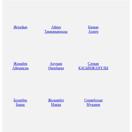
Жерұйық
Айнұр
Бiржан
Таңжарыққызы
Ахмер
Жұмабек
Аяулым
Сәтжан
Айқынұлы
Өмірбаева
ҚАСЫМЖАНҰЛЫ
Болатбек
Жолымбет
Серикбосын
Барыс
Мәкіш
Муканов