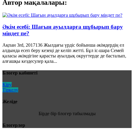
Автор мақалалары:
Әкім есебі: Шағын ауылдарға шұбырып бару
міндет пе?
Ақпан 3rd, 2017
136
Жылдағы үрдіс бойынша әкімдердің ел
алдында есеп беру кезеңі де келіп жетті. Бұл іс-шара Семей
қаласы әкімдігіне қарасты ауылдық округтерде де басталып,
алғашқы кездесулер қала...
Блогер кабинеті
Кіру
Тіркелу
Желіде
Бірде бір блогер табылмады
Блогерлер