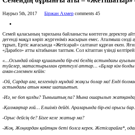
Семейдің бұрынғы аты – «Жетішатыр» е
Наурыз 5th, 2017
Бiржан Ахмер
comments
45
Семей қаласының тарихына байланысты көптеген деректер айты
дегенді мақұл көріп жүргеніміз жасырын емес. Аталмыш сөзді 
тұрып, Ертіс жағасында «Жетісарай» салтанат құрған екен. Яғ
«Дарабоз» атты кітабынан таптым. Сол кітаптан үзінді келтірей
«…Осындай ойлар құшағында бір-екі белдің астындағы ауылына
түйелер, матастырылған ерттеулі аттар… «Бұлар кім болды 
аман-сәлемнен кейін:
-Ой, Сардар аға, келгеніңіз мұндай жақсы болар ма! Енді болма
астындағы атын көкке шапшытып.
-Иә, не боп қалды? Тыныштық па? Мына ошарылып жатқандары
-Қалмақтар ғой… Елшіміз дейді. Араларында бір-екі орысы ба
-Орыс дейсің бе? Бізге келе жатыр ма?
-Жоқ. Жоңғардан қайтқан беті болса керек. Жетісарайға*, ода