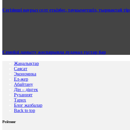
Сегізінші наурыз селт еткізбес, тауқыметшіл, тырнақтай тір
Семейді дамыту жоспарында дүдәмал тұстар бар
Жаңалықтар
Саясат
Экономика
Ел-жер
Абайтану
Дін – діңгек
Руханият
Тарих
Блог жазбалар
Back to top
Рейтинг