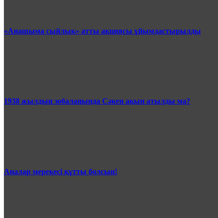
«Анашыма сыйлық» атты акциясы ұйымдастырылды
1938 жылдың зобалаңында Сәкен ақын атылды ма?
Аналар мерекесі құтты болсын!