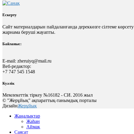
Ескерту
Сайт материалдарын пайдаланғанда дереккөзге сілтеме көрсету
жарнама беруші жауапты.
Байланыс:
E-mail:
zheruiyq@mail.ru
Веб-редактор:
+7 747 545 1548
Куәлік
Мемлекеттік тіркеу №16182 - СИ. 2016 жыл
© "Жерұйық" ақпараттық-танымдық порталы
Дизайн
Жерұйық
Жаңалықтар
Жаһан
Аймақ
Саясат