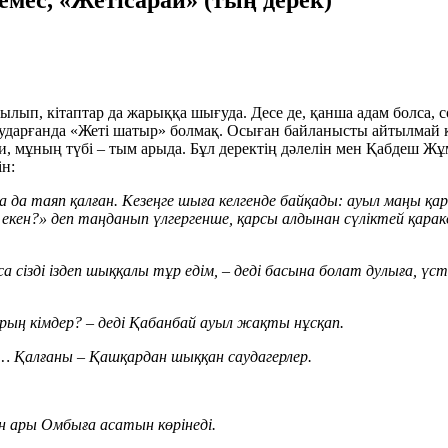
мес, «Жетісарай» (тың дерек)
лып, кітаптар да жарыққа шығуда. Десе де, қанша адам болса, 
аударғанда «Жеті шатыр» болмақ. Осыған байланысты айтылмай ке
ни, мұның түбі – тым арыда. Бұл деректің дәлелін мен Қабдеш Ж
ін:
 да таяп қалған. Кезеңге шыға келгенде байқады: ауыл маңы қа
екен?» деп таңданып үлгергенше, қарсы алдынан сүліктей қа
са сізді іздеп шыққалы тұр едім, – деді басына болат дулыға, ү
ң кімдер? – деді Қабанбай ауыл жақты нұсқап.
р… Қалғаны – Қашқардан шыққан саудагерлер.
н ары Омбыға асатын көрінеді.