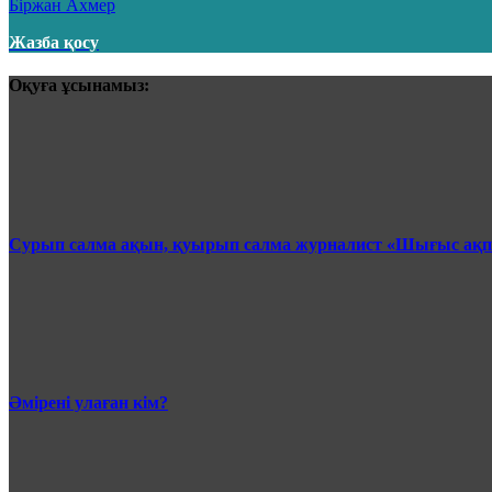
Бiржан Ахмер
Жазба қосу
Оқуға ұсынамыз:
Сурып салма ақын, қуырып салма журналист «Шығыс ақ
Әмірені улаған кім?