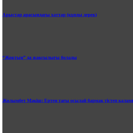
Арыстар арасындағы хаттар (құнды дерек)
“Жоқтың” да жақсылығы болады
Жолымбет Мәкіш: Ертең тағы осылай бармақ тістеп қала