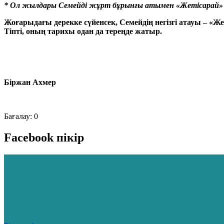
* Ол жылдары Семейді жұрт бұрынғы атымен «Жетісарай»
Жоғарыдағы дерекке сүйенсек, Семейдің негізгі атауы – «Же
Тіпті, оның тарихы одан да тереңде жатыр.
Біржан Ахмер
Бағалау:
0
Facebook пікір