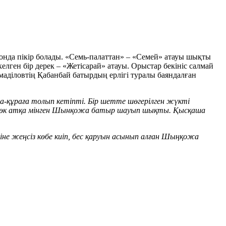
сонда пікір болады. «Семь-палаттан» – «Семей» атауы шықты
лген бір дерек – «Жетісарай» атауы. Орыстар бекініс салмай
ұмаділовтің Қабанбай батырдың ерлігі туралы баяндалған
ра-құраға толып кетіпті. Бір шетте шөгерілген жүкті
ракөк атқа мінген Шынқожа батыр шауып шықты. Қысқаша
стіне жеңсіз көбе киіп, бес қаруын асынып алған Шыңқожа