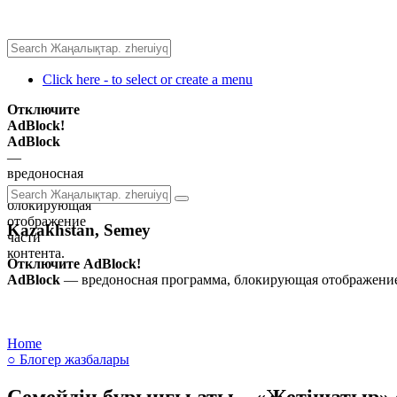
Click here - to select or create a menu
Отключите
AdBlock!
AdBlock
—
вредоносная
программа,
блокирующая
отображение
Kazakhstan, Semey
части
контента.
Отключите AdBlock!
AdBlock
— вредоносная программа, блокирующая отображение 
Home
○ Блогер жазбалары