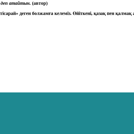
 деп атайтын.
(автор)
тісарай» деген болжамға келеміз.
Өйіткені, қазақ пен қалмақ