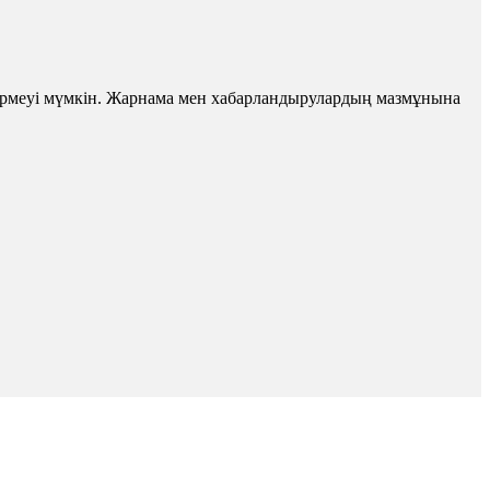
 бермеуі мүмкін. Жарнама мен хабарландырулардың мазмұнына