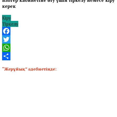
Блогер кабинетіне өту үшін тіркелу немесе кіру
керек
Кіру
Тіркелу
Facebook
Twitter
WhatsApp
Share
“Жерұйық” әдебиетінде: