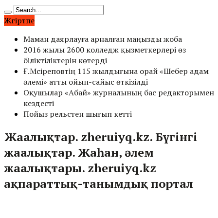
Жүгіртпе
Маман даярлауға арналған маңызды жоба
2016 жылы 2600 колледж қызметкерлері өз
біліктіліктерін көтерді
Ғ.Мүсіреповтің 115 жылдығына орай «Шебер адам
әлемі» атты ойын-сайыс өткізілді
Оқушылар «Абай» журналының бас редакторымен
кездесті
Пойыз рельстен шығып кетті
Жаңалықтар. zheruiyq.kz. Бүгінгі
жаңалықтар. Жаһан, әлем
жаңалықтары. zheruiyq.kz
ақпараттық-танымдық портал