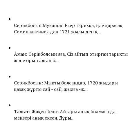
Серикбосын Муканов: Егер тарихқа, үңле қарасақ
Семипалатинск деп 1721 жылы деп қ...
Аман: Серікболсын аға, Сіз айтып отырған тарихты
және орын алған о...
Серикбосын: Мықты болсаңдар, 1720 жыдары
қазақ жұрты сай - сай, жылға -ж...
Талғат: Жақсы блог. Айтары анық болмаса да,
меңзері анық екеен. Дұры...