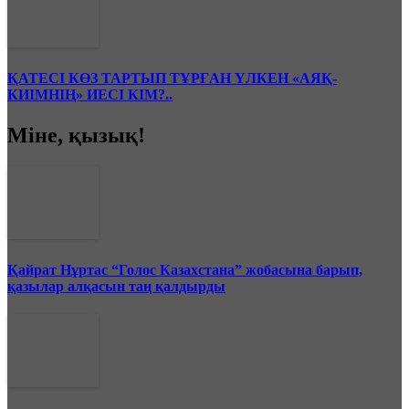
ҚАТЕСІ КӨЗ ТАРТЫП ТҰРҒАН ҮЛКЕН «АЯҚ-
КИІМНІҢ» ИЕСІ КІМ?..
Міне, қызық!
Қайрат Нұртас “Голос Казахстана” жобасына барып,
қазылар алқасын таң қалдырды