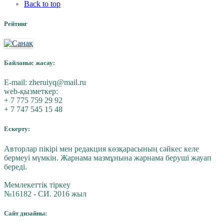
Back to top
Рейтинг
Байланыс жасау:
E-mail:
zheruiyq@mail.ru
web-қызметкер:
+ 7 775 759 29 92
+ 7 747 545 15 48
Ескерту:
Авторлар пікірі мен редакция көзқарасының сәйкес келе
бермеуі мүмкін. Жарнама мазмұнына жарнама беруші жауап
береді.
Мемлекеттік тіркеу
№16182 - СИ. 2016 жыл
Сайт дизайны: