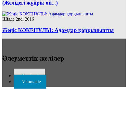
(Желідегі жүйрік ой...)
Шілде 2nd, 2016
Жеңіс КӘКЕНҰЛЫ: Адамдар қорқынышты
Әлеуметтік желілер
Facebook
Vkontakte