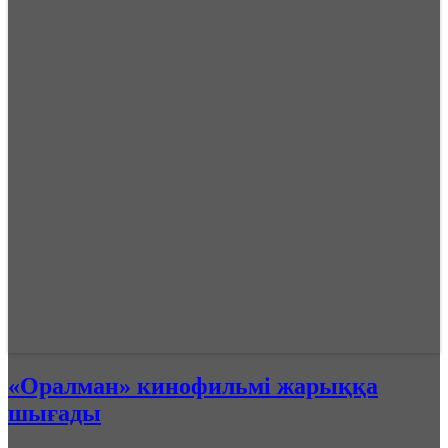
«Оралман» кинофильмі жарыққа
шығады