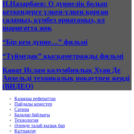
Н.Назарбаев: О дүниелік болып
кеткендерге үлкен-үлкен қорған
саламыз, күмбез орнатамыз, ол
шариғатта жоқ
“Бір кем дүние…” фильмі
“Түймедақ” қысқаметражды фильмі
Қанат Ислам колумбиялық Хуан Де
Анхельді техникалық нокаутпен жеңді
(ВИДЕО)
Қазақша рефераттар
Пайдалы кеңестер
Сатира
Балалар байлығы
Технология
Әлемде талай қызық бар
Құттықтау