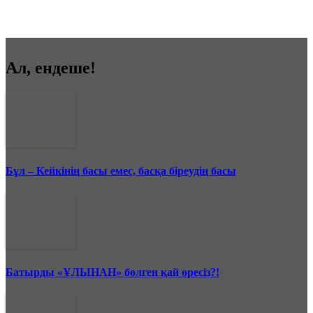
Ал, ендеше!
Бұл – Кейкінің басы емес, басқа біреудің басы
Батырды «ҰЛЫНАН» бөлген қай өресіз?!