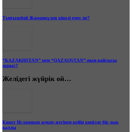
Тұңғышбай Жаманқұлов кінәлі емес пе?
“KAZAKHSTAN” мен “QAZAQSTAN”-ның қайсысы
дұрыс?
Желідегі жүйрік ой…
Қанат Исламның жекпе-жегінен кейін көңілде бір дық
қалды