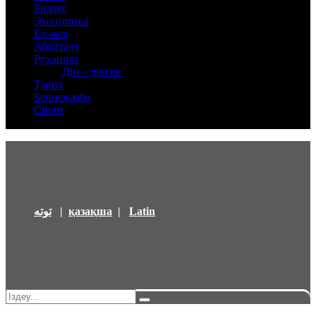
Бизнес
Экономика
Ел-жер
Абайтану
Руханият
Дін – діңгек
Тарих
Бейнежазба
Спорт
توتە
|
қазақша
|
Latin