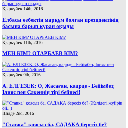
Қыркүйек 14th, 2016
Елбасы өзбектің марқұм болған президентінің
басына барып құран оқыды
Қыркүйек 11th, 2016
МЕН КІМ? ОТАРБАЕВ КІМ?
Қыркүйек 9th, 2016
А. ЕЛГЕЗЕК: О, Жасаған, кадрде - Бейімбет,
Ілияс пен Сәкеннің тірі бейнесі!
Шілде 2nd, 2016
"Ставка" қоясыз ба, САДАҚА бересіз бе?