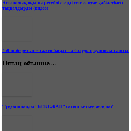
Астаналық оқушы ресейліктерді есте сақтау қабілетімен
таңқалдырды (видео)
450 шөбере сүйген әжей бақытты болудың құпиясын ашты
Оның ойынша…
Түңғышпайды “БЕКЕЖАН” сатып кеткен жоқ па?