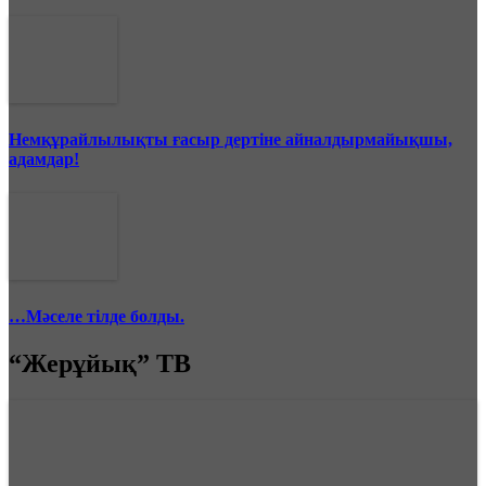
Немқұрайлылықты ғасыр дертіне айналдырмайықшы,
адамдар!
…Мәселе тілде болды.
“Жерұйық” ТВ