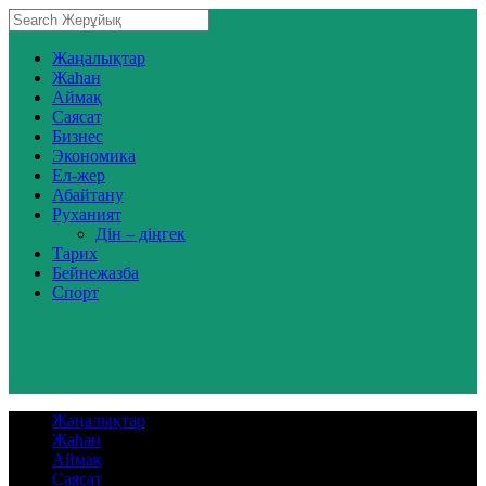
Жаңалықтар
Жаһан
Аймақ
Саясат
Бизнес
Экономика
Ел-жер
Абайтану
Руханият
Дін – діңгек
Тарих
Бейнежазба
Спорт
Жаңалықтар
Жаһан
Аймақ
Саясат