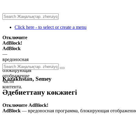
Click here - to select or create a menu
Отключите
AdBlock!
AdBlock
—
вредоносная
программа,
блокирующая
отображение
Kazakhstan, Semey
части
контента.
Әдебиеттану көкжиегі
Отключите AdBlock!
AdBlock
— вредоносная программа, блокирующая отображение 