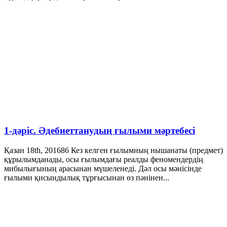
1-дәріс. Әдебиеттанудың ғылыми мәртебесі
Қазан 18th, 2016
86
Кез келген ғылымның нышанаты (предмет)
құрылымданады, осы ғылымдағы реалды феномендердің
мибылығының арасынан мүшеленеді. Дәл осы мәнісінде
ғылыми қисындылық тұрғысынан өз пәнінен...