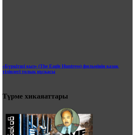
«Бүркітші қыз» (The Eagle Huntress) фильмінің қазақ
тіліндегі толық нұсқасы
Түрме хикаяаттары