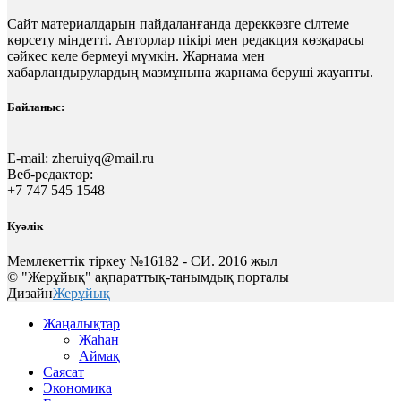
Сайт материалдарын пайдаланғанда дереккөзге сілтеме
көрсету міндетті. Авторлар пікірі мен редакция көзқарасы
сәйкес келе бермеуі мүмкін. Жарнама мен
хабарландырулардың мазмұнына жарнама беруші жауапты.
Байланыс:
E-mail:
zheruiyq@mail.ru
Веб-редактор:
+7 747 545 1548
Куәлік
Мемлекеттік тіркеу №16182 - СИ. 2016 жыл
© "Жерұйық" ақпараттық-танымдық порталы
Дизайн
Жерұйық
Жаңалықтар
Жаһан
Аймақ
Саясат
Экономика