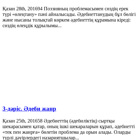
Қазан 28th, 2016
94
Поэзияның проблемасымен сөздің ерек
түрі «өлеңтану» пәні айналысады. Әдебиеттанудың бұл бөлігі
және нысаны толықтай көркем әдебиеттің құрамына кіреді:
сөздің өлеңдік құрылымы...
3-дәріс. Әдеби жанр
Қазан 25th, 2016
58
Әдебиеттің (әдебиліктің) сыртқы
шекарасымен қатар, оның ішкі шекараларын құрап, әдебиетті
«тек пен жанрға» бөлетін проблема да орын алады. Оларды
түрлі дәуірлердегі назариятшылар...