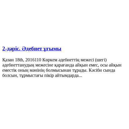
2-дәріс. Әдебиет ұғымы
Қазан 18th, 2016
110
Көркем әдебиеттің межесі (шегі)
әдебиеттанудың межесіне қарағанда айқын емес, осы айқын
еместік оның мәнінің болмысынан тұрады. Кәсіби сында
болсын, тұрмыстағы пікір айтымдарда...