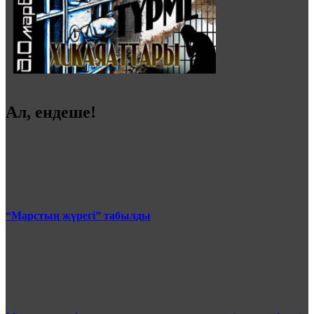
Ал, ендеше!
“Марстың жүрегі” табылды