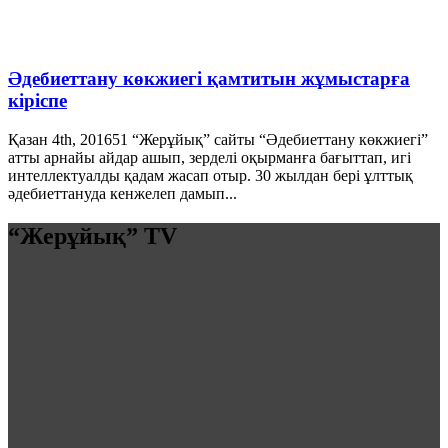
Әдебиеттану көкжиегі қамтитын жұмыстарға
кіріспе
Қазан 4th, 2016
51
“Жерұйық” сайты “Әдебиеттану көкжиегі”
атты арнайы айдар ашып, зерделі оқырманға бағыттап, игі
интеллектуалды қадам жасап отыр. 30 жылдан бері ұлттық
әдебиеттануда кенжелеп дамып...
“Жерұйық” TV