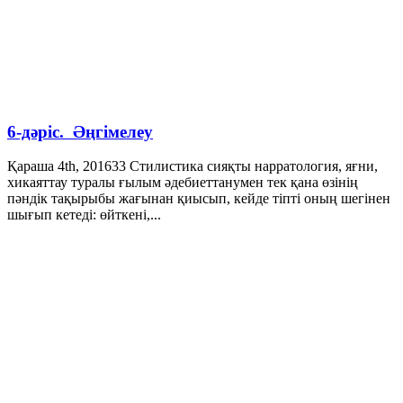
6-дәріс. Әңгімелеу
Қараша 4th, 2016
33
Стилистика сияқты нарратология, яғни,
хикаяттау туралы ғылым әдебиеттанумен тек қана өзінің
пәндік тақырыбы жағынан қиысып, кейде тіпті оның шегінен
шығып кетеді: өйткені,...