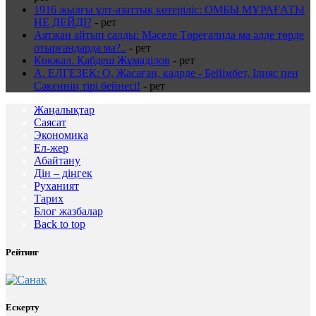
1916 жылғы ұлт-азаттық көтеріліс: ОМБЫ МҰРАҒАТЫ
НЕ ДЕЙДІ?
-
рет
Аятжан айтып салды: Мәселе Төреғалида ма әлде төрде
отырғандарда ма?..
-
рет
Көкжал. Қабдеш Жұмаділов
-
рет
А. ЕЛГЕЗЕК: О, Жасаған, кадрде - Бейімбет, Ілияс пен
Сәкеннің тірі бейнесі!
-
рет
Жаңалықтар
Саясат
Экономика
Ел-жер
Абайтану
Дін – діңгек
Руханият
Тарих
Блог жазбалар
Back to top
Рейтинг
Ескерту