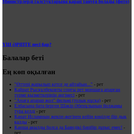
Министрлерді галстуктарына қарап тануға болады (фото)
ҮШ ӘРІПТЕ несі бар?
Балалар беті
Ең көп оқылған
"Өттері жарылып кетсе де айтайын..."
-
рет
Қайрат Рысқұлбековты соңғы рет моншаға апарған
түрме қызметкерінің әңгімесі
-
рет
"Анаға апарар жол" фильмі (толық нұсқа)
-
рет
Елбасына бата берген Шәкір Әбенұлының болжамы
тура келді
-
рет
Қанат Исламның жекпе-жегінен кейін көңілде бір дық
қалды
-
рет
Қанша ақылды болса да Баяндікі бәрібір дұрыс емес!
-
рет