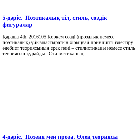
5-дәріс. Поэтикалық тіл, стиль, сөздік
фигуралар
Қараша 4th, 2016
105
Көркем сөзді (прозалық немесе
поэтикалық) ұйымдастыратын бірыңғай принципті іздестіру
әдебиет теориясының ерек пәні – стилистиканы немесе стиль
теориясын құрайды. Стилистиканың...
4-дәріс. Поэзия мен проза. Өлең теориясы