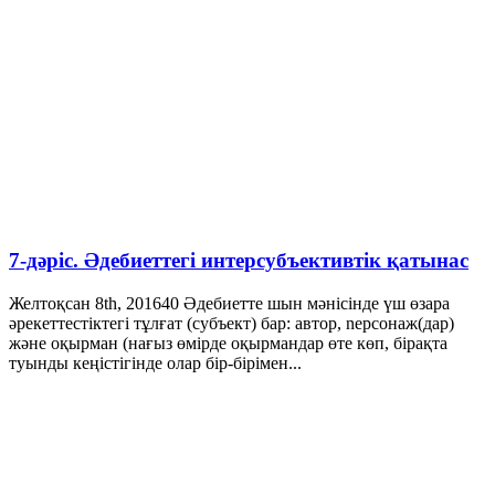
7-дәріс. Әдебиеттегі интерсубъективтік қатынас
Желтоқсан 8th, 2016
40
Әдебиетте шын мәнісінде үш өзара
әрекеттестіктегі тұлғат (субъект) бар: автор, nерсонаж(дар)
және оқырман (нағыз өмірде оқырмандар өте көп, бірақта
туынды кеңістігінде олар бір-бірімен...