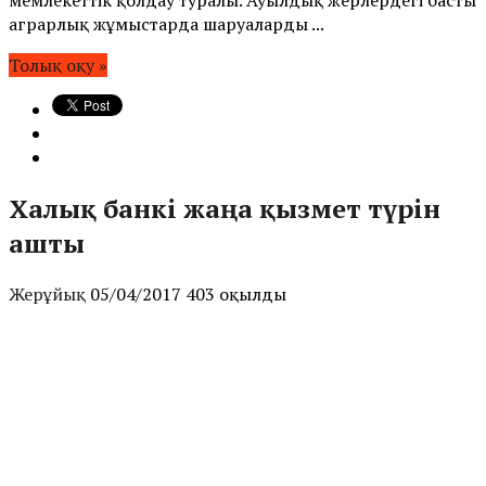
аграрлық жұмыстарда шаруаларды ...
Толық оқу »
Халық банкі жаңа қызмет түрін
ашты
Жерұйық
05/04/2017
403 оқылды