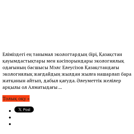
Еліміздегі ең танымал экологтардың бірі, Қазақстан
қауымдастықтары мен кәсіпорындары экологиялық
одағының басшысы Мэлс Елеусізов Қазақстандағы
экологиялық жағдайдың жылдан жылға нашарлап бара
жатқанын айтып, дабыл қағуда. Әлеуметтік желілер
арқылы ол Алматыдағы ...
Толық оқу »