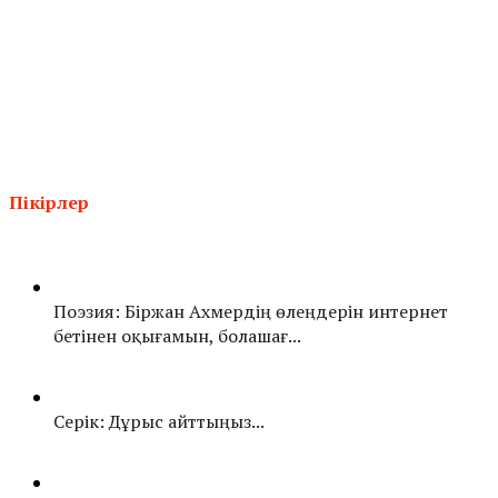
Пікірлер
Поэзия: Біржан Ахмердің өлеңдерін интернет
бетінен оқығамын, болашағ...
Серік: Дұрыс айттыңыз...