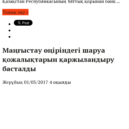
Қазақстан Республикасының Ұлттық қорынан банк ...
Толық оқу »
Маңғыстау өңіріндегі шаруа
қожалықтарын қаржыландыру
басталды
Жерұйық
01/03/2017
4 оқылды