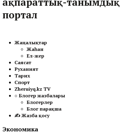
ақпараттық-танымдық
портал
Жаңалықтар
Жаһан
Ел-жер
Саясат
Руханият
Тарих
Спорт
Zheruiyq.kz TV
○ Блогер жазбалары
Блогерлер
Блог парақша
✍ Жазба қосу
Экономика