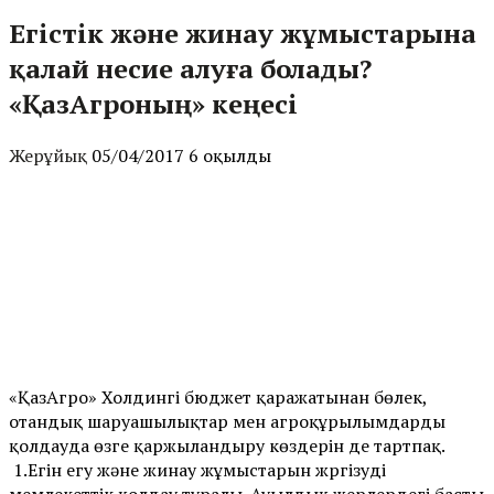
Егістік және жинау жұмыстарына
қалай несие алуға болады?
«ҚазАгроның» кеңесі
Жерұйық
05/04/2017
6 оқылды
«ҚазАгро» Холдингі бюджет қаражатынан бөлек,
отандық шаруашылықтар мен агроқұрылымдарды
қолдауда өзге қаржыландыру көздерін де тартпақ.
1.Егін егу және жинау жұмыстарын жүргізуді
мемлекеттік қолдау туралы. Ауылдық жерлердегі басты