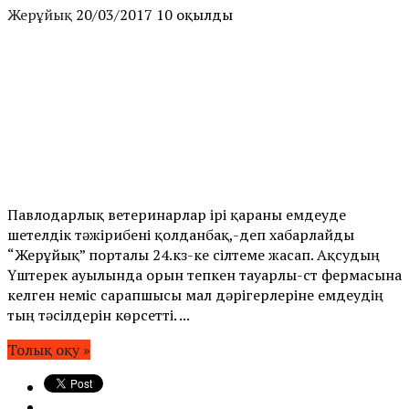
Жерұйық
20/03/2017
10 оқылды
Павлодарлық ветеринарлар ірі қараны емдеуде
шетелдік тәжірибені қолданбақ,-деп хабарлайды
“Жерұйық” порталы 24.кз-ке сілтеме жасап. Ақсудың
Үштерек ауылында орын тепкен тауарлы-сүт фермасына
келген неміс сарапшысы мал дәрігерлеріне емдеудің
тың тәсілдерін көрсетті. ...
Толық оқу »