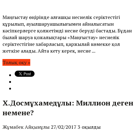
Маңғыстау өңірінде алғашқы несиелік серіктестігі
құрылып, ауылшаруашылығымен айналысатын
кәсіпкерлерге қолжетімді несие беруді бастады. Бұдан
былай шаруа қожалықтары «Маңғыстау» несиелік
серіктестігіне хабарласып, қаржылай көмекке қол
жеткізе алады. Айта кету керек, несие ...
Толық оқу »
Х.Досмұхамедұлы: Миллион деген
немене?
Жұмабек Айқынұлы
27/02/2017
3 оқылды