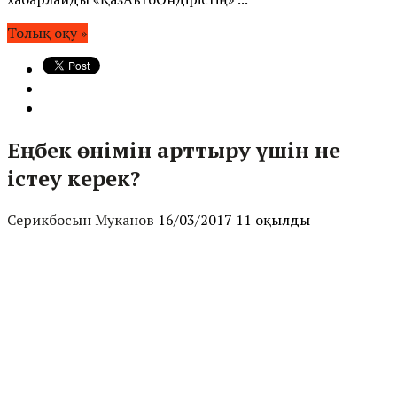
Толық оқу »
Еңбек өнімін арттыру үшін не
істеу керек?
Серикбосын Муканов
16/03/2017
11 оқылды