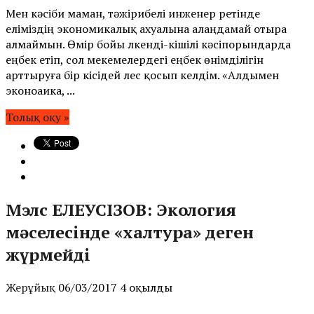
Мен кәсіби маман, тәжірибелі инженер ретінде
еліміздің экономикалық ахуалына алаңдамай отыра
алмаймын. Өмір бойы үлкенді-кішілі кәсіпорындарда
еңбек етіп, сол мекемелердегі еңбек өнімділігін
арттыруға бір кісідей үлес қосып келдім. «Алдымен
эконоаика, ...
Толық оқу »
Мэлс ЕЛЕУСІЗОВ: Экология
мәселесінде «халтура» деген
жүрмейді
Жерұйық
06/03/2017
4 оқылды