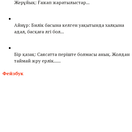
Жерұйық: Ғажап жаратылыстар...
Айнұр: Билік басына келген уақытында халқына
адал, басқаға үлгі бол...
Бір қазақ: Саясатта періште болмасы анық. Жолдан
таймай жүру ерлік......
Фейзбук