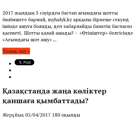
2017 жылдың 3 сәуірден бастап ағымдағы шотты
бөлімшеге бармай, myhalyk.kz арқылы бірнеше секунд
ішінде ашуға болады, деп хабарлайды банктің баспасөз
қызметі. Шотты қалай ашады? – «Өтініштер» белгісінде
«Ағымдағы шот ашу» ...
Толық оқу »
Қазақстанда жаңа көліктер
қаншаға қымбаттады?
Жерұйық
05/04/2017
180 оқылды