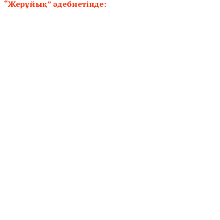
“Жерұйық” әдебиетінде: