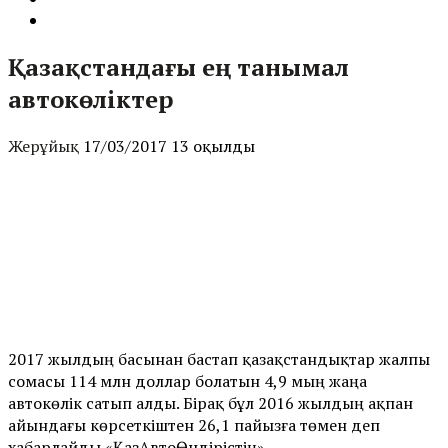
Қазақстандағы ең танымал
автокөліктер
Жерұйық
17/03/2017
13 оқылды
2017 жылдың басынан бастап қазақстандықтар жалпы
сомасы 114 млн доллар болатын 4,9 мың жаңа
автокөлік сатып алды. Бірақ бұл 2016 жылдың ақпан
айындағы көрсеткіштен 26,1 пайызға төмен деп
хабарлайды «ҚазАвтоӨндірістің» ...