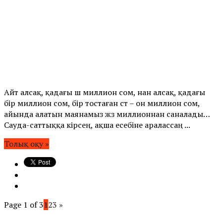
Айт алсақ, қадағы үш миллион сом, нан алсақ, қадағы
бір миллион сом, бір тостаған сүт – он миллион сом,
айында алатын маянамыз жүз миллионнан саналады…
Сауда-саттыққа кірсең, ақша есебіне аралассаң ...
Толық оқу »
Page 1 of 3
1
2
3
»