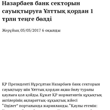
Назарбаев банк секторын
сауықтыруға Ұлттық қордан 1
трлн теңге бөлді
Жерұйық
03/03/2017
6 оқылды
ҚР Президенті Нұрсұлтан Назарбаев банк секторын
сауықтыру үшін Ұлттық қордан ақша бөлу туралы
қаулыға қол қойды. Құжат ҚР нормативтік құқықтық
актілерінің ақпараттық-құқықтық жүйесі
“Әділет” порталында жарияланды. “Қаулы етемін: