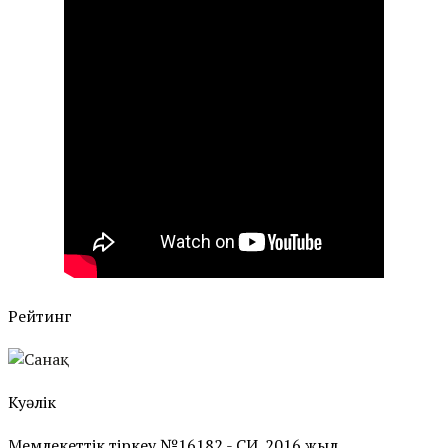
Рейтинг
Куәлік
Мемлекеттік тіркеу №16182 - СИ. 2016 жыл