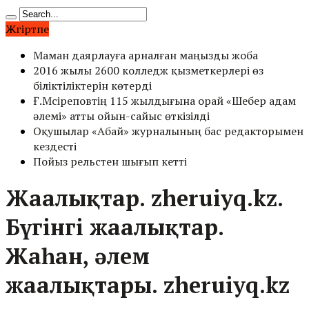
Жүгіртпе
Маман даярлауға арналған маңызды жоба
2016 жылы 2600 колледж қызметкерлері өз
біліктіліктерін көтерді
Ғ.Мүсіреповтің 115 жылдығына орай «Шебер адам
әлемі» атты ойын-сайыс өткізілді
Оқушылар «Абай» журналының бас редакторымен
кездесті
Пойыз рельстен шығып кетті
Жаңалықтар. zheruiyq.kz.
Бүгінгі жаңалықтар.
Жаһан, әлем
жаңалықтары. zheruiyq.kz