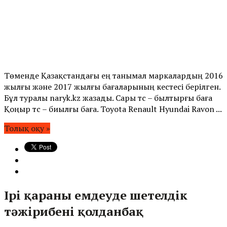
Төменде Қазақстандағы ең танымал маркалардың 2016
жылғы және 2017 жылғы бағаларының кестесі берілген.
Бұл туралы naryk.kz жазады. Сары түс – былтырғы баға
Қоңыр түс – биылғы баға. Toyota Renault Hyundai Ravon ...
Толық оқу »
Ірі қараны емдеуде шетелдік
тәжірибені қолданбақ