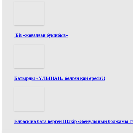
Біз «жоғалған буынбыз»
Батырды «ҰЛЫНАН» бөлген қай өресіз?!
Елбасына бата берген Шәкір Әбенұлының болжамы ту