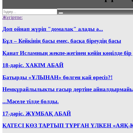
Жүгіртпе:
Доп ойнап жүріп "домалақ" алады ә...
Бұл – Кейкінің басы емес, басқа біреудің басы
Қанат Исламның жекпе-жегінен кейін көңілде бі
18-дәріс. ХАКІМ АБАЙ
Батырды «ҰЛЫНАН» бөлген қай өресіз?!
Немқұрайлылықты ғасыр дертіне айналдырмайы
...Мәселе тілде болды.
17-дәріс. ЖҰМБАҚ АБАЙ
ҚАТЕСІ КӨЗ ТАРТЫП ТҰРҒАН ҮЛКЕН «АЯҚ-К