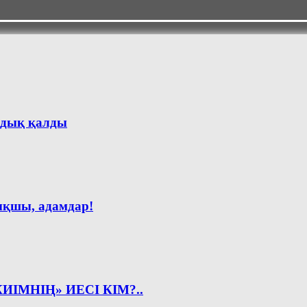
р дық қалды
қшы, адамдар!
ИІМНІҢ» ИЕСІ КІМ?..