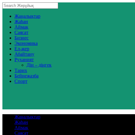
Жаңалықтар
Жаһан
Аймақ
Саясат
Бизнес
Экономика
Ел-жер
Абайтану
Руханият
Дін – діңгек
Тарих
Бейнежазба
Спорт
Жаңалықтар
Жаһан
Аймақ
Саясат