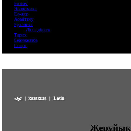
Бизнес
Экономика
Ел-жер
Абайтану
Руханият
Дін – діңгек
Тарих
Бейнежазба
Спорт
توتە
|
қазақша
|
Latin
Жерұйық