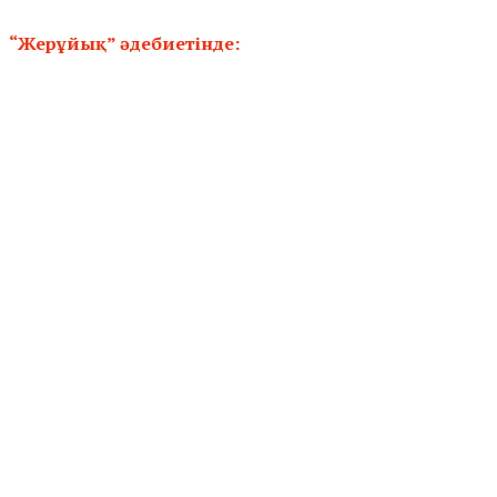
“Жерұйық” әдебиетінде: