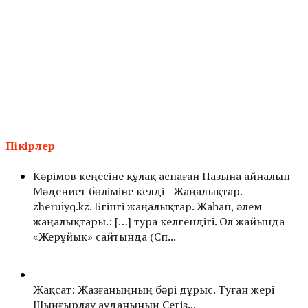
Пікірлер
Кәрімов кеңесіне құлақ аспаған Пазына айналып
Мәдениет бөліміне келді - Жаңалықтар.
zheruiyq.kz. Бүгінгі жаңалықтар. Жаһан, әлем
жаңалықтары.: […] тура келгендігі. Ол жайында
«Жерұйық» сайтында (Сп...
Жақсат: Жазғаныңның бәрі дұрыс. Туған жері
Шыңғырлау ауданының Сегіз...