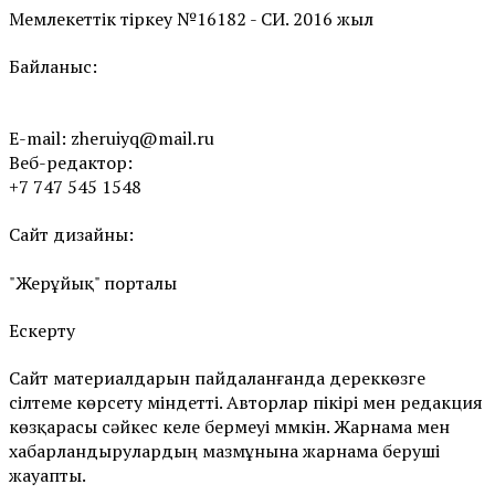
Мемлекеттік тіркеу №16182 - СИ. 2016 жыл
Байланыс:
E-mail:
zheruiyq@mail.ru
Веб-редактор:
+7 747 545 1548
Сайт дизайны:
"Жерұйық" порталы
Ескерту
Сайт материалдарын пайдаланғанда дереккөзге
сілтеме көрсету міндетті. Авторлар пікірі мен редакция
көзқарасы сәйкес келе бермеуі мүмкін. Жарнама мен
хабарландырулардың мазмұнына жарнама беруші
жауапты.