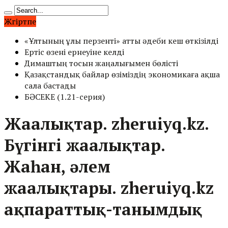
Жүгіртпе
«Ұлтының ұлы перзенті» атты әдеби кеш өткізілді
Ертіс өзені ернеуіне келді
Димаштың тосын жаңалығымен бөлісті
Қазақстандық байлар өзіміздің экономикаға ақша
сала бастады
БӘСЕКЕ (1.21-серия)
Жаңалықтар. zheruiyq.kz.
Бүгінгі жаңалықтар.
Жаһан, әлем
жаңалықтары. zheruiyq.kz
ақпараттық-танымдық