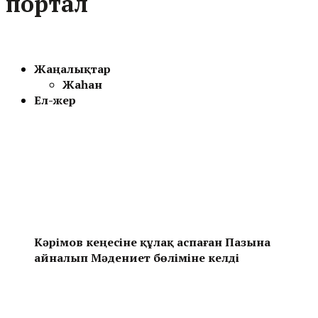
портал
Жаңалықтар
Жаһан
Ел-жер
Кәрімов кеңесіне құлақ аспаған Пазына
айналып Мәдениет бөліміне келді