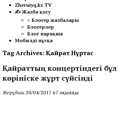
Zheruiyq.kz TV
✍ Жазба қосу
○ Блогер жазбалары
Блогерлер
Блог парақша
Мобилді нұсқа
Tag Archives:
Қайрат Нұртас
Қайраттың концертіндегі бұл
көрініске жұрт сүйсінді
Жерұйық
20/04/2017
67 оқылды