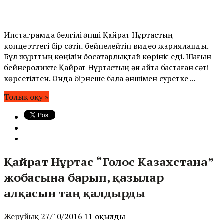
Инстаграмда белгілі әнші Қайрат Нұртастың
концерттегі бір сәтін бейнелейтін видео жарияланды.
Бұл жұрттың көңілін босатарлықтай көрініс еді. Шағын
бейнероликте Қайрат Нұртастың ән айта бастаған сәті
көрсетілген. Онда бірнеше бала әншімен суретке ...
Толық оқу »
Қайрат Нұртас “Голос Казахстана”
жобасына барып, қазылар
алқасын таң қалдырды
Жерұйық
27/10/2016
11 оқылды