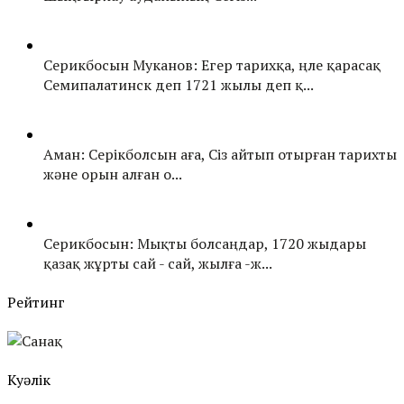
Серикбосын Муканов: Егер тарихқа, үңле қарасақ
Семипалатинск деп 1721 жылы деп қ...
Аман: Серікболсын аға, Сіз айтып отырған тарихты
және орын алған о...
Серикбосын: Мықты болсаңдар, 1720 жыдары
қазақ жұрты сай - сай, жылға -ж...
Рейтинг
Куәлік