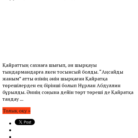
Қайраттың сахнаға шығып, ән шырқауы
тыңдармандарға үлкен тосынсый болды. “Аңсайды
жаным” атты өзінің әнін шырқаған Қайратқа
төрешілерден ең бірінші болып Нұрлан Абдуллин
бұрылды. Әннің соңына дейін төрт төреші де Қайратқа
таңдау ...
Толық оқу »