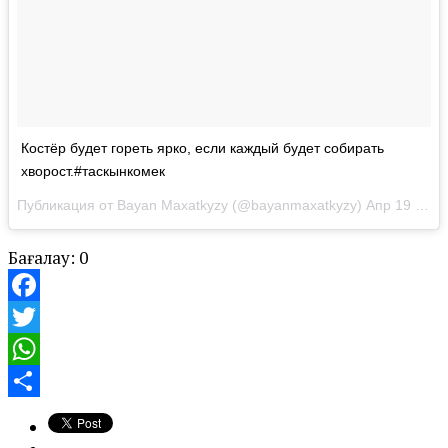
Костёр будет гореть ярко, если каждый будет собирать
хворост.#таскынкомек
Публикация от Bayan Maxatkyzy (@bayanmaxatkyzy)
Апр 19 2017 в 8:28 PDT
Бағалау:
0
Facebook
Twitter
WhatsApp
Share