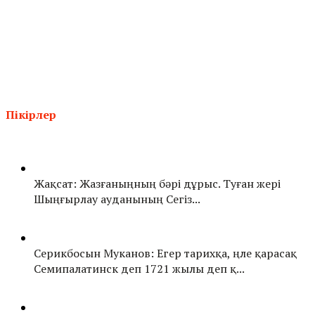
Пікірлер
Жақсат: Жазғаныңның бәрі дұрыс. Туған жері
Шыңғырлау ауданының Сегіз...
Серикбосын Муканов: Егер тарихқа, үңле қарасақ
Семипалатинск деп 1721 жылы деп қ...