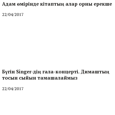
Адам өмірінде кітаптың алар орны ерекше
22/04/2017
Бүгін Singer-дің гала-концерті. Димаштың
тосын сыйын тамашалаймыз
22/04/2017