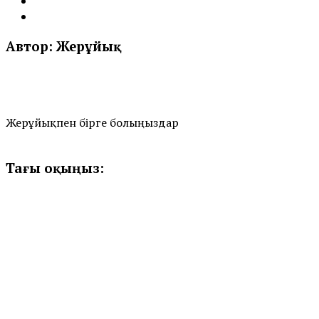
Автор: Жерұйық
Жерұйықпен бірге болыңыздар
Тағы оқыңыз: