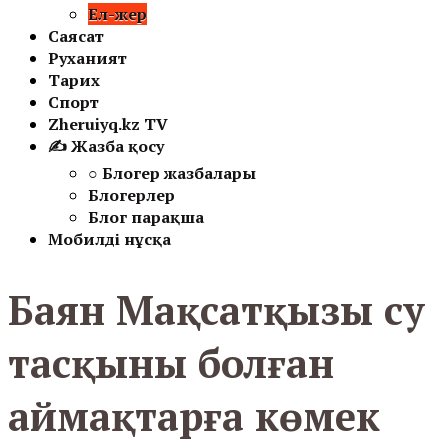
Ел-жер
Саясат
Руханият
Тарих
Спорт
Zheruiyq.kz TV
✍ Жазба қосу
○ Блогер жазбалары
Блогерлер
Блог парақша
Мобилді нұсқа
Баян Мақсатқызы су
тасқыны болған
аймақтарға көмек