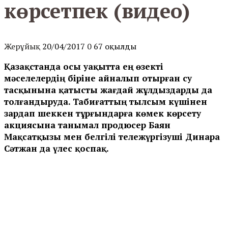
көрсетпек (видео)
Жерұйық
20/04/2017
0
67 оқылды
Қазақстанда осы уақытта ең өзекті
мәселелердің біріне айналып отырған су
тасқынына қатысты жағдай жұлдыздарды да
толғандыруда. Табиғаттың тылсым күшінен
зардап шеккен тұрғындарға көмек көрсету
акциясына танымал продюсер Баян
Мақсатқызы мен белгілі тележүргізуші Динара
Сәтжан да үлес қоспақ.