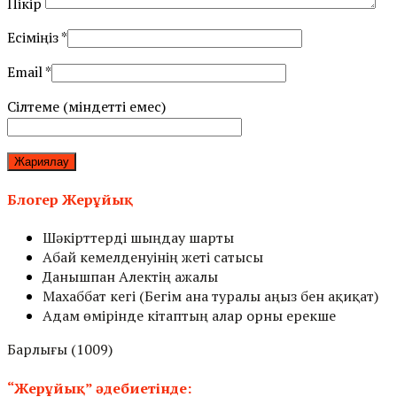
Пікір
Есіміңіз
*
Email
*
Сілтеме (міндетті емес)
Блогер Жерұйық
Шәкірттерді шыңдау шарты
Абай кемелденуінің жеті сатысы
Данышпан Алектің ажалы
Махаббат кегі (Бегім ана туралы аңыз бен ақиқат)
Адам өмірінде кітаптың алар орны ерекше
Барлығы (1009)
“Жерұйық” әдебиетінде: