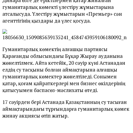
Динара өзге де еріктілермен қатар жиналған
гуманитарлық көмекті үлестіру жұмыстарына
атсалысуда. Үлестіру жұмыстарын «Премьер» сән
агенттігінің қыздары да үлес қосуда.
Гуманитарлық көмектің алғашқы партиясы
Қарағанды облысындағы Бұқар Жырау ауданына
жөнелтілмек. Айта кетейік, 20 сәуір күні Астанадан
елдің су тасқыны болған аймақтарына алғашқы
гуманитарлық көмектер жөнелтіледі. Сонымен
қатар, қоғам қайраткерлері мен бизнес өкілдерінің
қатысуымен баспасөз-мәслихаты өтеді.
17 сәуірден бері Астанада Қазақстанның су тасыған
аймақтарындағы тұрғындарға гуманитарлық көмек
жинау акциясы өтіп жатыр.