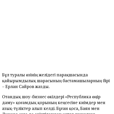
Бұл туралы өзінің желідегі парақшасында
қайырымдылық шарасының бастамашыларның бірі
– Ерлан Сайров жазды.
Отандық шоу-бизнес өкілдері «Республика өңір
даму» қоғамдық қорының кеңсесіне киімдер мен
азық-түліктер алып келді. Бұған қоса, Баян мен