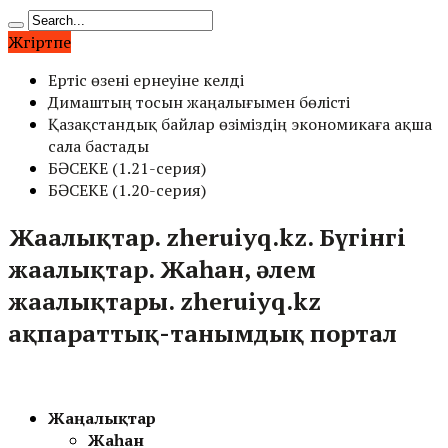
Жүгіртпе
Ертіс өзені ернеуіне келді
Димаштың тосын жаңалығымен бөлісті
Қазақстандық байлар өзіміздің экономикаға ақша
сала бастады
БӘСЕКЕ (1.21-серия)
БӘСЕКЕ (1.20-серия)
Жаңалықтар. zheruiyq.kz. Бүгінгі
жаңалықтар. Жаһан, әлем
жаңалықтары. zheruiyq.kz
ақпараттық-танымдық портал
Жаңалықтар
Жаһан