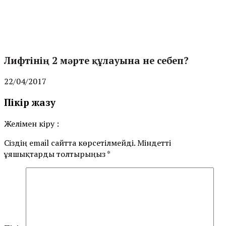
Лифтінің 2 мәрте құлауына не себеп?
22/04/2017
Пікір жазу
Желімен кіру :
Сіздің email сайтта көрсетілмейді. Міндетті
ұяшықтарды толтырыңыз
*