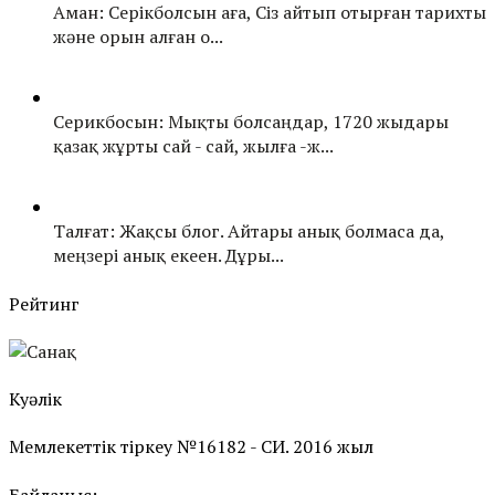
Аман: Серікболсын аға, Сіз айтып отырған тарихты
және орын алған о...
Серикбосын: Мықты болсаңдар, 1720 жыдары
қазақ жұрты сай - сай, жылға -ж...
Талғат: Жақсы блог. Айтары анық болмаса да,
меңзері анық екеен. Дұры...
Рейтинг
Куәлік
Мемлекеттік тіркеу №16182 - СИ. 2016 жыл
Байланыс: