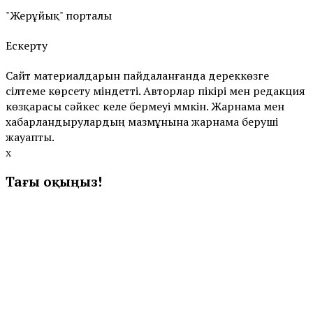
"Жерұйық" порталы
Ескерту
Сайт материалдарын пайдаланғанда дереккөзге
сілтеме көрсету міндетті. Авторлар пікірі мен редакция
көзқарасы сәйкес келе бермеуі мүмкін. Жарнама мен
хабарландырулардың мазмұнына жарнама беруші
жауапты.
x
Тағы оқыңыз!