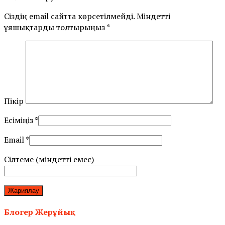
Сіздің email сайтта көрсетілмейді. Міндетті
ұяшықтарды толтырыңыз
*
Пікір
Есіміңіз
*
Email
*
Сілтеме (міндетті емес)
Блогер Жерұйық