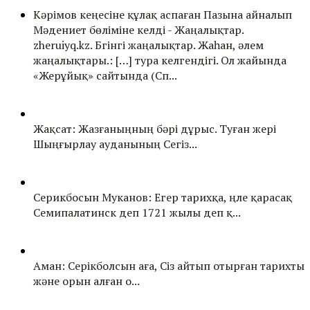
Кәрімов кеңесіне құлақ аспаған Пазына айналып
Мәдениет бөліміне келді - Жаңалықтар.
zheruiyq.kz. Бүгінгі жаңалықтар. Жаһан, әлем
жаңалықтары.: […] тура келгендігі. Ол жайында
«Жерұйық» сайтында (Сп...
Жақсат: Жазғаныңның бәрі дұрыс. Туған жері
Шыңғырлау ауданының Сегіз...
Серикбосын Муканов: Егер тарихқа, үңле қарасақ
Семипалатинск деп 1721 жылы деп қ...
Аман: Серікболсын аға, Сіз айтып отырған тарихты
және орын алған о...