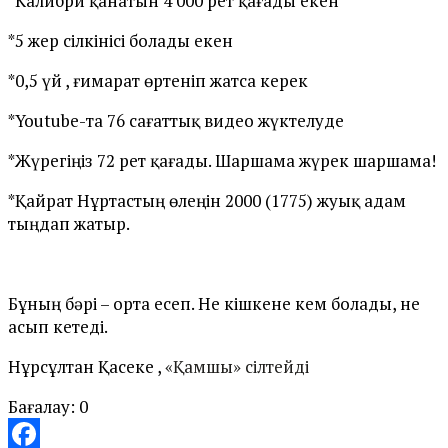
*Калибри қанатын 4 000 рет қағады екен
*5 жер сілкінісі болады екен
*0,5 үй , ғимарат өртеніп жатса керек
*Youtube-та 76 сағаттық видео жүктелуде
*Жүрегіңіз 72 рет қағады. Шаршама жүрек шаршама!
*Қайрат Нұртастың өлеңін 2000 (1775) жуық адам
тыңдап жатыр.
Бұның бәрі – орта есеп. Не кішкене кем болады, не
асып кетеді.
Нұрсұлтан Қасеке ,
«Қамшы» сілтейді
Бағалау:
0