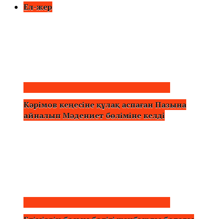
Ел-жер
Кәрімов кеңесіне құлақ аспаған Пазына
айналып Мәдениет бөліміне келді