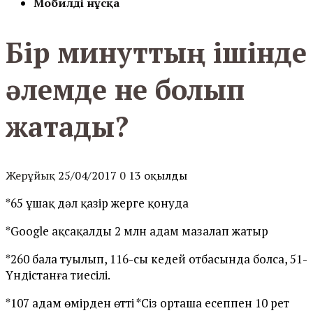
Мобилді нұсқа
Бір минуттың ішінде
әлемде не болып
жатады?
Жерұйық
25/04/2017
0
13 оқылды
*65 ұшақ дәл қазір жерге қонуда
*Google ақсақалды 2 млн адам мазалап жатыр
*260 бала туылып, 116-сы кедей отбасында болса, 51-
Үндістанға тиесілі.
*107 адам өмірден өтті *Сіз орташа есеппен 10 рет