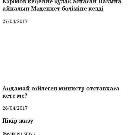
Кәрімов кеңесіне құлақ аспаған Пазына
айналып Мәдениет бөліміне келді
27/04/2017
Аңдамай сөйлеген министр отставкаға
кете ме?
26/04/2017
Пікір жазу
Желімен кіру :