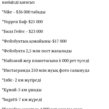
көзіңізді қағасыз
*Nike – $36 000 табады
*Уоррен Баф-$25 000
*Билл Гейтс – $23 000
*Фейзбуктың қожайыны-$17 000
*Фейзбукта 2,5 млн пост жазылады
*Найзағай жер планетасына 6 000 рет түседі
*Инстаграмда 250 млн жуық фото салынуда
*Ілбіс- 2 км жүгіреді
*Құмай-5 км ұшады
*bugatti-7 км жүреді