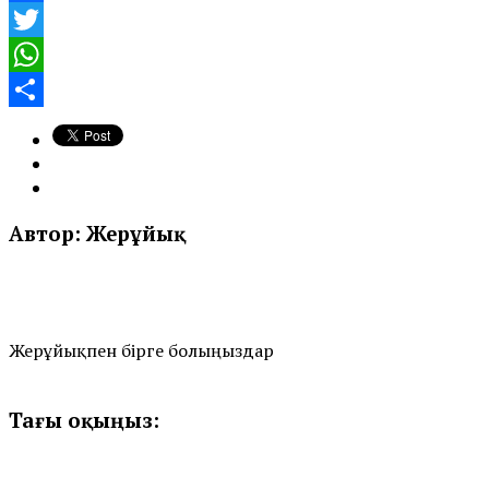
Facebook
Twitter
WhatsApp
Share
Автор: Жерұйық
Жерұйықпен бірге болыңыздар
Тағы оқыңыз: