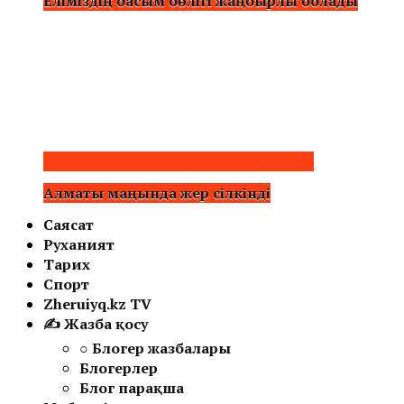
Еліміздің басым бөлігі жаңбырлы болады
Алматы маңында жер сілкінді
Саясат
Руханият
Тарих
Спорт
Zheruiyq.kz TV
✍ Жазба қосу
○ Блогер жазбалары
Блогерлер
Блог парақша