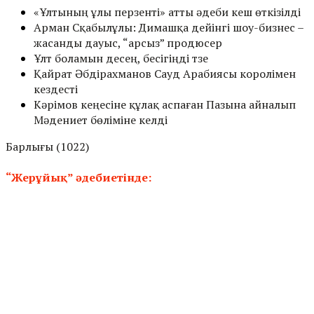
«Ұлтының ұлы перзенті» атты әдеби кеш өткізілді
Арман Сқабылұлы: Димашқа дейінгі шоу-бизнес –
жасанды дауыс, “арсыз” продюсер
Ұлт боламын десең, бесігіңді түзе
Қайрат Әбдірахманов Сауд Арабиясы королімен
кездесті
Кәрімов кеңесіне құлақ аспаған Пазына айналып
Мәдениет бөліміне келді
Барлығы (1022)
“Жерұйық” әдебиетінде: