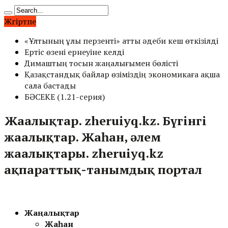
Жүгіртпе
«Ұлтының ұлы перзенті» атты әдеби кеш өткізілді
Ертіс өзені ернеуіне келді
Димаштың тосын жаңалығымен бөлісті
Қазақстандық байлар өзіміздің экономикаға ақша
сала бастады
БӘСЕКЕ (1.21-серия)
Жаңалықтар. zheruiyq.kz. Бүгінгі
жаңалықтар. Жаһан, әлем
жаңалықтары. zheruiyq.kz
ақпараттық-танымдық портал
Жаңалықтар
Жаһан