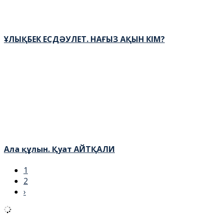
ҰЛЫҚБЕК ЕСДӘУЛЕТ. НАҒЫЗ АҚЫН КІМ?
Ала құлын. Қуат АЙТҚАЛИ
1
2
›