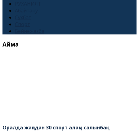
РУХАНИЯТ
Абайтану
Сұхбат
Спорт
Бейнежазба
Аймақ
Оралда жаңадан 30 спорт алаңы салынбақ