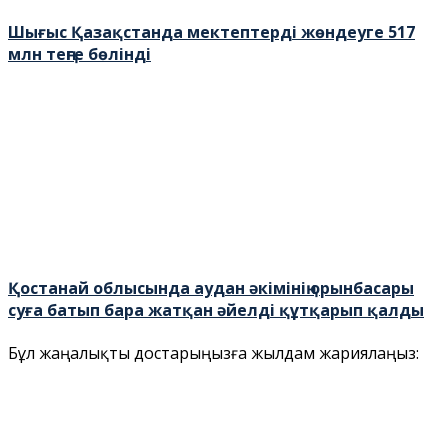
Шығыс Қазақстанда мектептерді жөндеуге 517
млн теңге бөлінді
Қостанай облысында аудан әкімінің орынбасары
суға батып бара жатқан әйелді құтқарып қалды
Бұл жаңалықты достарыңызға жылдам жариялаңыз: