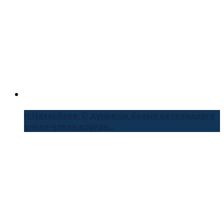
Н.Назарбаев: О дүниелік болып кеткендерге
үлкен-үлкен қорған...