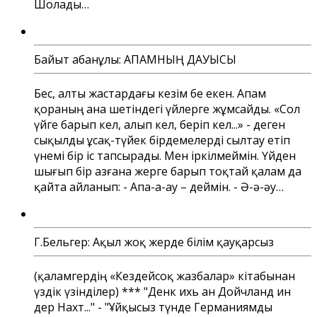
Шолады…
Байыт Қабанұлы: АПАМНЫҢ ДАУЫСЫ
Бес, алты жастардағы кезім бе екен. Апам
қораның ана шетіндегі үйлерге жұмсайды. «Сол
үйге барып кел, алып кел, беріп кел...» - деген
сықылды ұсақ-түйек бірдемелерді сылтау етіп
үнемі бір іс тапсырады. Мен іркілмеймін. Үйден
шығып бір азғана жерге барып тоқтай қалам да
қайта айланып: - Апа-а-ау – деймін. - Ә-ә-әу…
Г.Бельгер: Ақыл жоқ жерде білім қауқарсыз
(қаламгердің «Кездейсоқ жазбалар» кітабынан
үздік үзінділер) *** "Денк ихь ан Дойчланд ин
дер Нахт..." - "Ұйқысыз түнде Германиямды