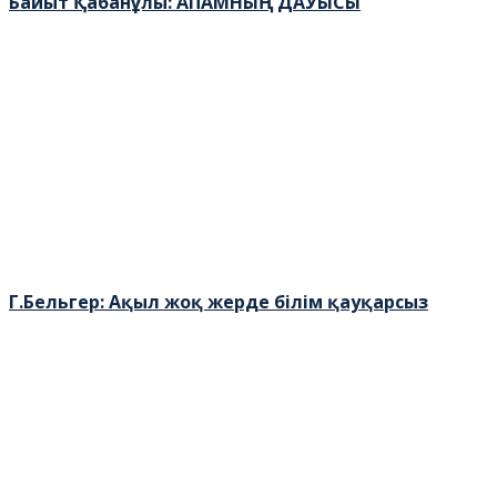
Байыт Қабанұлы: АПАМНЫҢ ДАУЫСЫ
Г.Бельгер: Ақыл жоқ жерде білім қауқарсыз