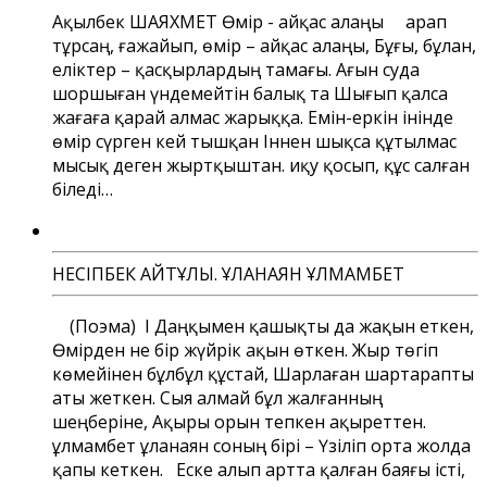
Ақылбек ШАЯХМЕТ Өмір - айқас алаңы Қарап
тұрсаң, ғажайып, өмір – айқас алаңы, Бұғы, бұлан,
еліктер – қасқырлардың тамағы. Ағын суда
шоршыған үндемейтін балық та Шығып қалса
жағаға қарай алмас жарыққа. Емін-еркін інінде
өмір сүрген кей тышқан Іннен шықса құтылмас
мысық деген жыртқыштан. Қиқу қосып, құс салған
біледі…
НЕСІПБЕК АЙТҰЛЫ. ҚҰЛАНАЯН ҚҰЛМАМБЕТ
(Поэма) І Даңқымен қашықты да жақын еткен,
Өмірден не бір жүйрік ақын өткен. Жыр төгіп
көмейінен бұлбұл құстай, Шарлаған шартарапты
аты жеткен. Сыя алмай бұл жалғанның
шеңберіне, Ақыры орын тепкен ақыреттен.
Құлмамбет Құланаян соның бірі – Үзіліп орта жолда
қапы кеткен. Еске алып артта қалған баяғы істі,