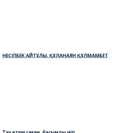
НЕСІПБЕК АЙТҰЛЫ. ҚҰЛАНАЯН ҚҰЛМАМБЕТ
Тәу етем саған, басымды иіп