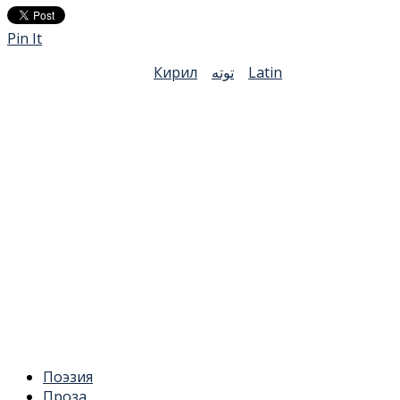
Pin It
Кирил
توتە
Latin
Поэзия
Проза