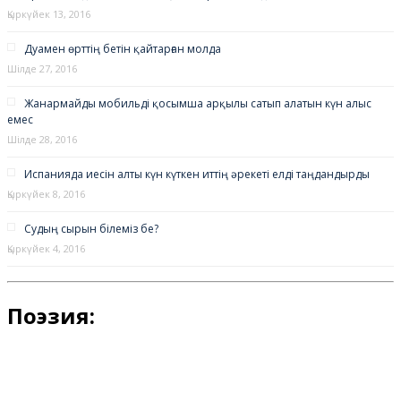
Қыркүйек 13, 2016
Дуамен өрттің бетін қайтарған молда
Шілде 27, 2016
Жанармайды мобильді қосымша арқылы сатып алатын күн алыс
емес
Шілде 28, 2016
Испанияда иесін алты күн күткен иттің әрекеті елді таңдандырды
Қыркүйек 8, 2016
Судың сырын білеміз бе?
Қыркүйек 4, 2016
Поэзия: