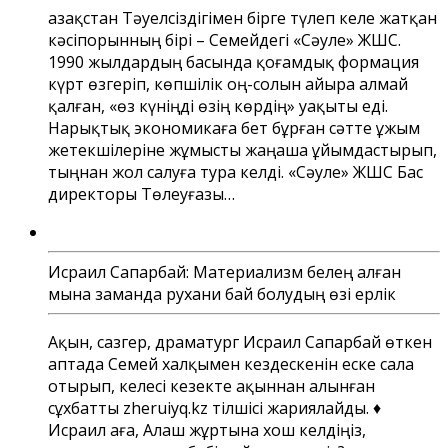
Қазақстан Тәуелсіздігімен бірге түлеп келе жатқан
кәсіпорынның бірі – Семейдегі «Сәуле» ЖШС.
1990 жылдардың басында қоғамдық формация
күрт өзгеріп, көпшілік оң-солын айыра алмай
қалған, «өз күніңді өзің көрдің» уақыты еді.
Нарықтық экономикаға бет бұрған сәтте ұжым
жетекшілеріне жұмысты жаңаша ұйымдастырып,
тыңнан жол салуға тура келді. «Сәуле» ЖШС Бас
директоры Төлеуғазы…
Исраил Сапарбай: Материализм белең алған
мына заманда рухани бай болудың өзі ерлік
Ақын, сазгер, драматург Исраил Сапарбай өткен
аптада Семей халқымен кездескенін еске сала
отырып, келесі кезекте ақыннан алынған
сұхбатты zheruiyq.kz тілшісі жариялайды. ♦
Исраил аға, Алаш жұртына хош келдіңіз,