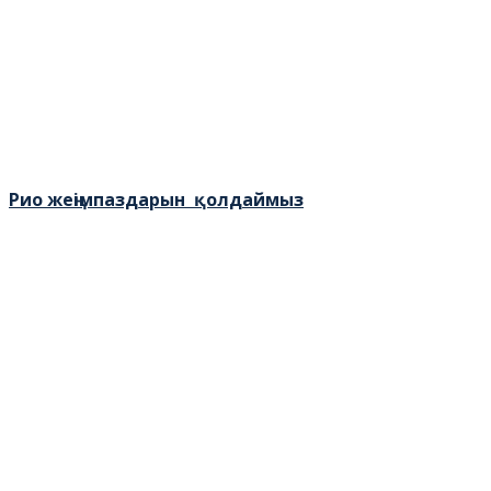
Рио жеңімпаздарын қолдаймыз