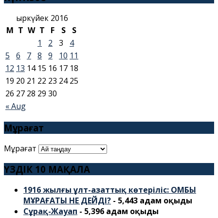
Қыркүйек 2016
M
T
W
T
F
S
S
1
2
3
4
5
6
7
8
9
10
11
12
13
14
15
16
17
18
19
20
21
22
23
24
25
26
27
28
29
30
« Aug
Мұрағат
Мұрағат
ҮЗДІК 10 МАҚАЛА
1916 жылғы ұлт-азаттық көтеріліс: ОМБЫ
МҰРАҒАТЫ НЕ ДЕЙДІ?
- 5,443 адам оқыды
Сұрақ-Жауап
- 5,396 адам оқыды