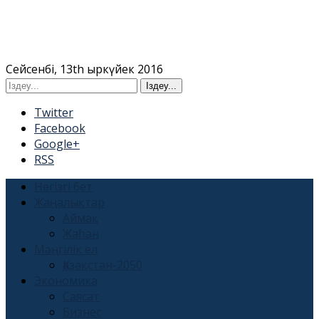
Сейсенбі, 13th Қыркүйек 2016
Twitter
Facebook
Google+
RSS
Негізгі бет
Жаңалықтар
Аймақ
Жаһан
Мәңгілік ел
Қазақстан-2050
Экономика
Саясат
Бизнес