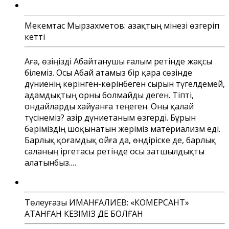
Мекемтас Мырзахметов: Қазақтың мінезі өзгеріп
кетті
Аға, өзіңізді Абайтанушы ғалым ретінде жақсы
білеміз. Осы Абай атамыз бір қара сөзінде
дүниенің көрінген-көрінбеген сырын түгелдемей,
адамдықтың орны болмайды деген. Тіпті,
ондайларды хайуанға теңеген. Оны қалай
түсінеміз? Қазір дүниетаным өзгерді. Бұрын
бәріміздің шоқынатын жеріміз материализм еді.
Барлық қоғамдық ойға да, өндіріске де, барлық
саланың іргетасы ретінде осы затшылдықты
алатынбыз.…
Төлеуғазы ИМАНҒАЛИЕВ: «КОМЕРСАНТ»
АТАНҒАН КЕЗІМІЗ ДЕ БОЛҒАН