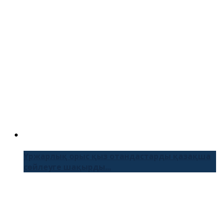
Үржарлық орыс қыз отандастарды қазақша
сөйлеуге шақырды...