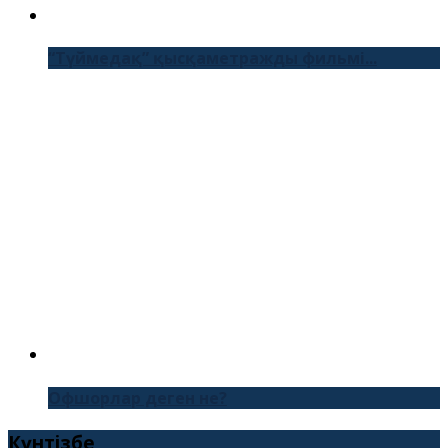
“Түймедақ” қысқаметражды фильмі...
Офшорлар деген не?
Күнтізбе