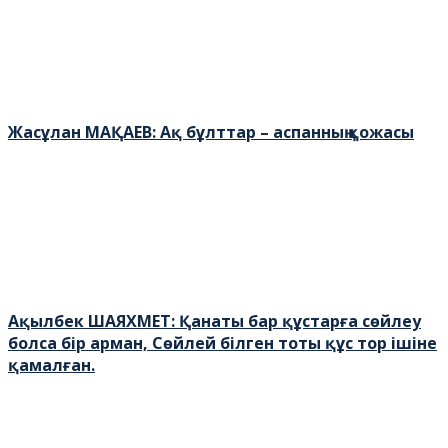
Жасұлан МАҚАЕВ: Ақ бұлттар – аспанның қожасы
Ақылбек ШАЯХМЕТ: Қанаты бар құстарға сөйлеу
болса бір арман, Сөйлей білген тоты құс тор ішіне
қамалған.