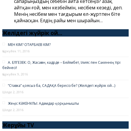
сапарыңыздың себебін айта кетсеңіз? Қазақ
айтқан ғой, мен кезбеймін, несібем кезеді, деп.
Менің несібем мен тағдырым ел-жұртпен біте
қайнасқан. Елдің райы мен шырайын…
Желідегі жүйрік ой…
МЕН КІМ? ОТАРБАЕВ КІМ?
Қыркүйек 11, 2016
А. ЕЛГЕЗЕК: О, Жасаған, кадрде – Бейімбет, Ілияс пен Сәкеннің тірі
бейнесі!
Қыркүйек 9, 2016
“Ставка” қоясыз ба, САДАҚА бересіз бе? (Желідегі жүйрік ой…)
Шілде 2, 2016
Жеңіс КӘКЕНҰЛЫ: Адамдар қорқынышты
Шілде 2, 2016
Жерұйық TV