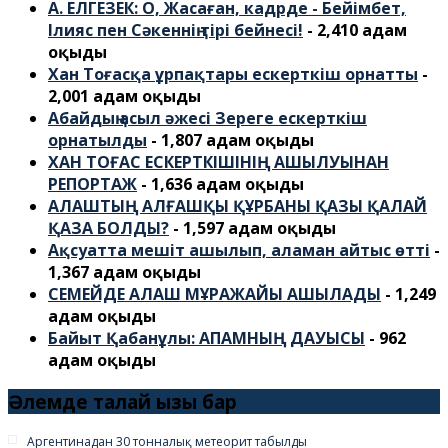
А. ЕЛГЕЗЕК: О, Жасаған, кадрде - Бейімбет,
Ілияс пен Сәкеннің тірі бейнесі!
- 2,410 адам
оқыды
Хан Тоғасқа ұрпақтары ескерткіш орнатты
-
2,001 адам оқыды
Абайдың асыл әжесі Зереге ескерткіш
орнатылды
- 1,807 адам оқыды
ХАН ТОҒАС ЕСКЕРТКІШІНІҢ АШЫЛУЫНАН
РЕПОРТАЖ
- 1,636 адам оқыды
АЛАШТЫҢ АЛҒАШҚЫ ҚҰРБАНЫ ҚАЗЫ ҚАЛАЙ
ҚАЗА БОЛДЫ?
- 1,597 адам оқыды
Ақсуатта мешіт ашылып, аламан айтыс өтті
-
1,367 адам оқыды
СЕМЕЙДЕ АЛАШ МҰРАЖАЙЫ АШЫЛАДЫ
- 1,249
адам оқыды
Байыт Қабанұлы: АПАМНЫҢ ДАУЫСЫ
- 962
адам оқыды
Әлемде талай қызық бар
Аргентинадан 30 тонналық метеорит табылды