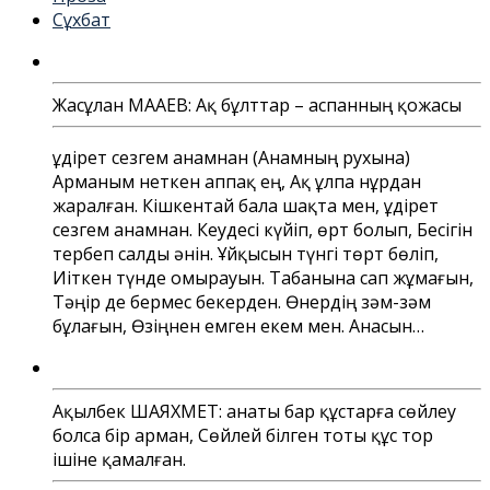
Сұхбат
Жасұлан МАҚАЕВ: Ақ бұлттар – аспанның қожасы
Құдірет сезгем анамнан (Анамның рухына)
Арманым неткен аппақ ең, Ақ ұлпа нұрдан
жаралған. Кішкентай бала шақта мен, Құдірет
сезгем анамнан. Кеудесі күйіп, өрт болып, Бесігін
тербеп салды әнін. Ұйқысын түнгі төрт бөліп,
Иіткен түнде омырауын. Табанына сап жұмағын,
Тәңір де бермес бекерден. Өнердің зәм-зәм
бұлағын, Өзіңнен емген екем мен. Анасын…
Ақылбек ШАЯХМЕТ: Қанаты бар құстарға сөйлеу
болса бір арман, Сөйлей білген тоты құс тор
ішіне қамалған.