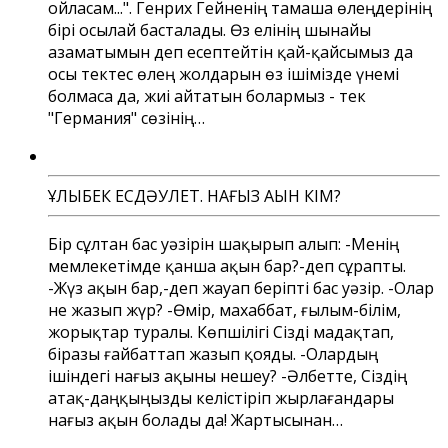
ойласам...". Генрих Гейненің тамаша өлеңдерінің
бірі осылай басталады. Өз елінің шынайы
азаматымын деп есептейтін қай-қайсымыз да
осы тектес өлең жолдарын өз ішімізде үнемі
болмаса да, жиі айтатын болармыз - тек
"Германия" сөзінің…
ҰЛЫҚБЕК ЕСДӘУЛЕТ. НАҒЫЗ АҚЫН КІМ?
Бір сұлтан бас уәзірін шақырып алып: -Менің
мемлекетімде қанша ақын бар?-деп сұрапты.
-Жүз ақын бар,-деп жауап беріпті бас уәзір. -Олар
не жазып жүр? -Өмір, махаббат, ғылым-білім,
жорықтар туралы. Көпшілігі Сізді мадақтап,
біразы ғайбаттап жазып қояды. -Олардың
ішіндегі нағыз ақыны нешеу? -Әлбетте, Сіздің
атақ-даңқыңызды келістіріп жырлағандары
нағыз ақын болады да! Жартысынан…