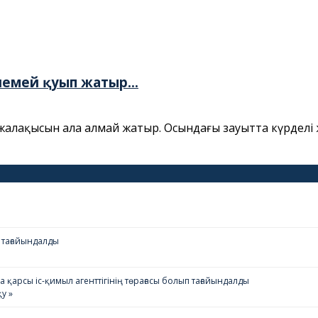
емей қуып жатыр...
алақысын ала алмай жатыр. Осындағы зауытта күрделі 
 тағайындалды
қарсы іс-қимыл агенттігінің төрағасы болып тағайындалды
у »