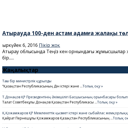
Атырауда 100-ден астам адамға жалақы төл
Қыркүйек 6, 2016
Пікір жоқ
Атырау облысында Теңіз кен орнындағы жұмысшылар ж
бір......
Жаңалықтар
Тағы бір министрлік құрылды
“Қазақстан Республикасының Дін істері және …
Толық оқу »
Т.Донақов ҚР Президентінің Әкімшілігі Басшысының орынбасары болып
Талғат Советбекұлы Донақов Қазақстан Республикасы …
Толық оқу »
Қ.Қожамжаров ҚР Мемлекеттік қызмет істері және сыбайлас жемқорлыққа 
Қайрат Пернешұлы Қожамжаров Қазақстан Республикасының …
Толық оқ