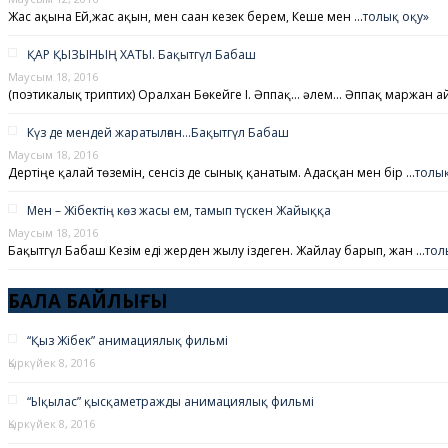
Жас ақынға Ей,жас ақын, мен саған кезек берем, Кеше мен …
толық оқу»
ҚАР ҚЫЗЫНЫҢ ХАТЫ. Бақытгүл Бабаш
Маусым 18, 2016
(поэтикалық триптих) Оралхан Бөкейге I. Әппақ… әлем… Әппақ маржан а
Күз де мендей жаратылған…Бақытгүл Бабаш
Маусым 18, 2016
Дертіңе қалай төземін, сенсіз де сынық қанатым. Адасқан мен бір …
толық
Мен – Жібектің көз жасы ем, тамып түскен Жайыққа
Маусым 18, 2016
Бақытгүл Бабаш Кезім еді жерден жылу іздеген. Жайлау барып, жан …
тол
БАЛА БАЙЛЫҒЫ
“Қыз Жібек” анимациялық фильмі
Қыркүйек 8, 2016
“Ықылас” қысқаметражды анимациялық фильмі
Қыркүйек 8, 2016