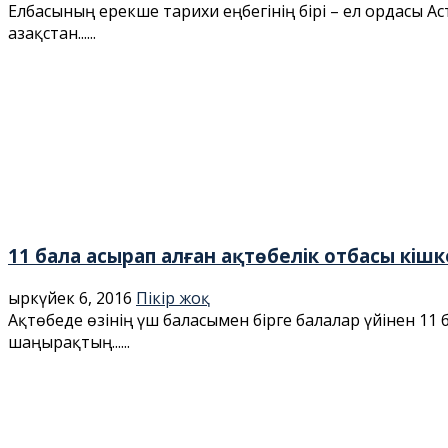
Елбасының ерекше тарихи еңбегінің бірі – ел ордасы
Қазақстан......
11 бала асырап алған ақтөбелік отбасы кішк
Қыркүйек 6, 2016
Пікір жоқ
Ақтөбеде өзінің үш баласымен бірге балалар үйінен 1
шаңырақтың......