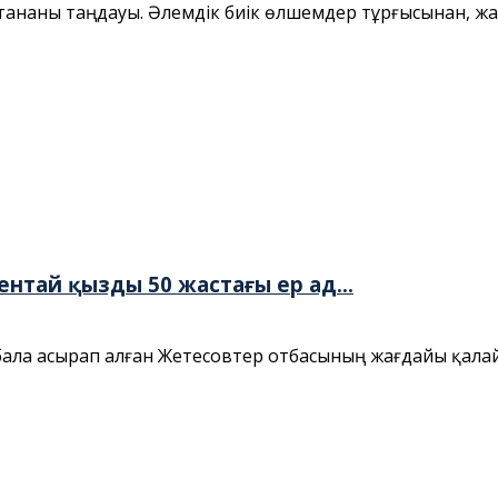
 Астананы таңдауы. Әлемдік биік өлшемдер тұрғысынан,
ентай қызды 50 жастағы ер ад...
1 бала асырап алған Жетесовтер отбасының жағдайы қал