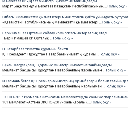
М.Бекетаев ҚР Әділет министрі қызметіне тағайындалды
Марат Бақытжанұлы Бекетаев Қазақстан Республикасының …
Толық оқу »
Елбасы «Мемлекеттік қызмет істері министрлігін қайта ұйымдастыру ту
«Қазақстан Республикасының Мемлекеттік қызмет істері …
Толық оқу »
Берік Имашев Орталық сайлау комиссиясына төрағалық етеді
Берік Имашев ҚР Орталық …
Толық оқу »
Н.Назарбаев Үкіметтің құрамын бекітті
ҚР Президенті Нұрсұлтан Назарбаев«Үкіметтің құрамы …
Толық оқу »
Сәкен Жасұзақов ҚР Қорғаныс министрі қызметіне тағайындалды
Мемлекет басшысы Нұрсұлтан Назарбаевтың Жарлығымен …
Толық оқу »
И.Тасмағамбетов ҚР Премьер-министрінің орынбасары болып тағайында
Мемлекет басшысы Нұрсұлтан Назарбаевтың жарлығымен …
Толық оқу »
ЭКСПО-2017 көрмесіне қатысатын мемлекеттердің саны жоспарланғаннан 
101 мемлекет «Астана ЭКСПО-2017» халықаралық …
Толық оқу »