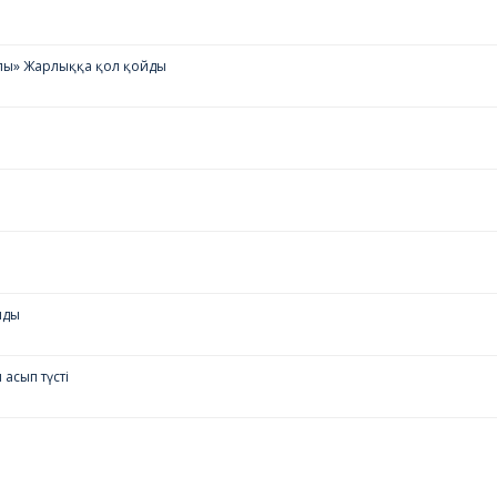
ралы» Жарлыққа қол қойды
лды
асып түсті