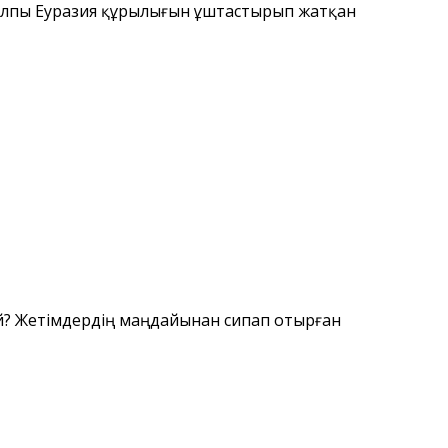
 жалпы Еуразия құрылығын ұштастырып жатқан
ай? Жетімдердің маңдайынан сипап отырған