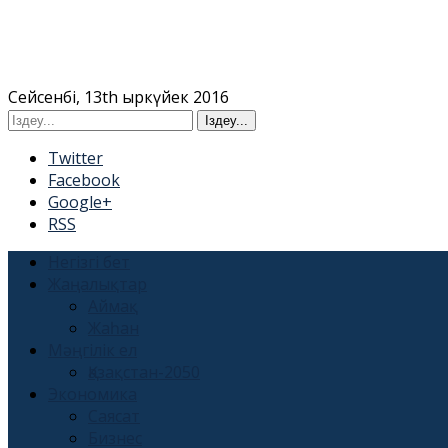
Сейсенбі, 13th Қыркүйек 2016
Twitter
Facebook
Google+
RSS
Негізгі бет
Жаңалықтар
Аймақ
Жаһан
Мәңгілік ел
Қазақстан-2050
Экономика
Саясат
Бизнес