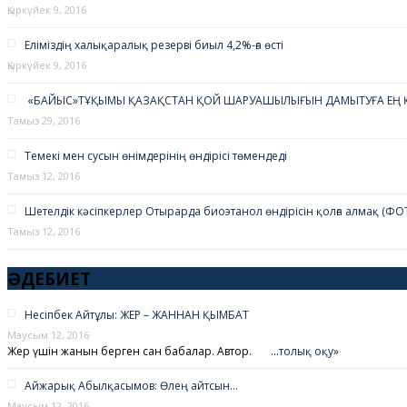
Қыркүйек 9, 2016
Толық оқу...
Еліміздің халықаралық резервi биыл 4,2%-ға өстi
Қыркүйек 9, 2016
«БАЙЫС»ТҰҚЫМЫ ҚАЗАҚСТАН ҚОЙ ШАРУАШЫЛЫҒЫН ДАМЫТУҒА ЕҢ Қ
Тамыз 29, 2016
Темекі мен сусын өнімдерінің өндірісі төмендеді
Тамыз 12, 2016
Шетелдік кәсіпкерлер Отырарда биоэтанол өндірісін қолға алмақ (ФО
Тамыз 12, 2016
ӘДЕБИЕТ
Несіпбек Айтұлы: ЖЕР – ЖАННАН ҚЫМБАТ
Маусым 12, 2016
Жер үшін жанын берген сан бабалар. Автор. …
толық оқу»
Айжарық Абылқасымов: Өлең айтсын…
Маусым 12, 2016