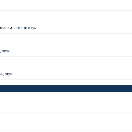
йналам. …
толық оқу»
 оқу»
ық оқу»