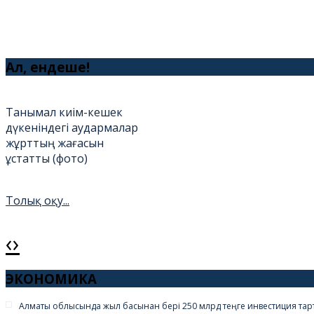
Ал, ендеше!
Танымал киім-кешек
дүкеніндегі аудармалар
жұрттың жағасын
ұстатты (фото)
Толық оқу...
‹
›
Амантай қажы жас
бойжеткенді тоқалдыққа
ЭКОНОМИКА
алды (фото)
Алматы облысында жыл басынан бері 250 млрд теңге инвестиция та