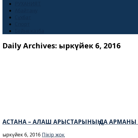
РУХАНИЯТ
Абайтану
Сұхбат
Спорт
Бейнежазба
Daily Archives:
Қыркүйек 6, 2016
АСТАНА – АЛАШ АРЫСТАРЫНЫҢ ДА АРМАНЫ Е
Қыркүйек 6, 2016
Пікір жоқ