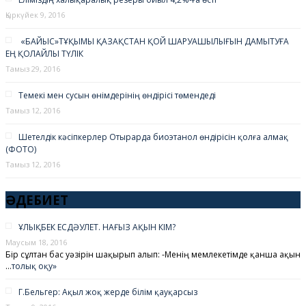
Қыркүйек 9, 2016
«БАЙЫС»ТҰҚЫМЫ ҚАЗАҚСТАН ҚОЙ ШАРУАШЫЛЫҒЫН ДАМЫТУҒА
ЕҢ ҚОЛАЙЛЫ ТҮЛІК
Тамыз 29, 2016
Темекі мен сусын өнімдерінің өндірісі төмендеді
Тамыз 12, 2016
Шетелдік кәсіпкерлер Отырарда биоэтанол өндірісін қолға алмақ
(ФОТО)
Тамыз 12, 2016
ӘДЕБИЕТ
ҰЛЫҚБЕК ЕСДӘУЛЕТ. НАҒЫЗ АҚЫН КІМ?
Маусым 18, 2016
Бір сұлтан бас уәзірін шақырып алып: -Менің мемлекетімде қанша ақын
…
толық оқу»
Г.Бельгер: Ақыл жоқ жерде білім қауқарсыз