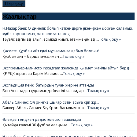
Жаңалықтар
Н.Назарбаев: О дүниелік болып кеткендерге үлкен-үлкен қорған саламыз,
күмбез орнатамыз, ол шариғатта жоқ
Тәуелсіздігімізді алып, есімізді жиып, етек-жеңімізді …
Толық оқу »
Қасиетті Құрбан айт күллі мұсылманға қабыл болсын!
Құрбан айт – барша мұсылман …
Толық оқу »
Экспремьер-министр Instagram желісінде қызметі жайлы айтып берді
ҚР ҰҚК төрағасы Кәрім Мәсімов …
Толық оқу »
Экспедиция Кейкі батырдың туған жеріне аттанды
Бүгін Астанадан құрамында белгілі ғалымдар …
Толық оқу »
Абель Санчес: Ол рингке шығар сәтін асыға күтіп жүр…
Бапкер Абель Санчес Sky Sport басылымына …
Толық оқу »
Әлемдегі ең үлкен радиотелескоп ашылады
Қытайда көлемі 30 футбол алаңына …
Толық оқу »
Назарбаев Сағынтаевты премьер-министр қызметіне тағайындауының