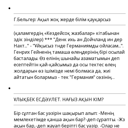
Г.Бельгер: Ақыл жоқ жерде білім қауқарсыз
(қаламгердің «Кездейсоқ жазбалар» кітабынан
үздік үзінділер) *** "Денк ихь ан Дойчланд ин дер
Нахт..." - "Ұйқысыз түнде Германиямды ойласам...".
Генрих Гейненің тамаша өлеңдерінің бірі осылай
басталады. Өз елінің шынайы азаматымын деп
есептейтін қай-қайсымыз да осы тектес өлең
жолдарын өз ішімізде үнемі болмаса да, жиі
айтатын болармыз - тек "Германия" сөзінің…
ҰЛЫҚБЕК ЕСДӘУЛЕТ. НАҒЫЗ АҚЫН КІМ?
Бір сұлтан бас уәзірін шақырып алып: -Менің
мемлекетімде қанша ақын бар?-деп сұрапты. -Жүз
ақын бар,-деп жауап беріпті бас уәзір. -Олар не