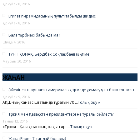
Қыркүйек 8, 2016
Египет пирамидасының пульті табылды (видео)
Қыркүйек 8, 2016
Бала тәрбиесі бабында ма?
Шілде 4, 2016
ТҮНГІ ҚОНАҚ. Бердібек Соқпақбаев (әңгіме)
Маусым 30, 2016
ЖАҺАН
Әйелінен шаршаған америкалық түрмеде демалу үшін банк тонаған
Қыркүйек 9, 2016
АҚШ-тың Канзас штатында тұратын 70 …
Толық оқу »
Түркия мен Қазақстан президенттері не туралы сөйлесті?
Тамыз 12, 2016
«Түркия – Қазақстанның жақын әрі …
Толық оқу »
Жаңа iPhone 7 қандай болады?