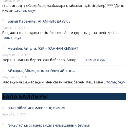
Тамыз 9, 2016
(қаламгердің «Кездейсоқ жазбалар» кітабынан үздік үзінділер) *** “Денк
ихь ан …
толық оқу»
Байыт Қабанұлы: АПАМНЫҢ ДАУЫСЫ
Тамыз 12, 2016
Бес, алты жастардағы кезім бе екен. Апам қораның ана шетіндегі …
толық оқу»
Несіпбек Айтұлы: ЖЕР – ЖАННАН ҚЫМБАТ
Маусым 12, 2016
Жер үшін жанын берген сан бабалар. Автор. …
толық оқу»
Айжарық Абылқасымов: Өлең айтсын…
Маусым 12, 2016
Жас ақынға Ей,жас ақын, мен саған кезек берем, Кеше мен …
толық оқу»
БАЛА БАЙЛЫҒЫ
“Қыз Жібек” анимациялық фильмі
Қыркүйек 8, 2016
“Ықылас” қысқаметражды анимациялық фильмі