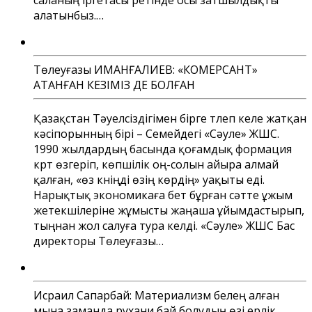
алатынбыз.…
Төлеуғазы ИМАНҒАЛИЕВ: «КОМЕРСАНТ»
АТАНҒАН КЕЗІМІЗ ДЕ БОЛҒАН
Қазақстан Тәуелсіздігімен бірге түлеп келе жатқан
кәсіпорынның бірі – Семейдегі «Сәуле» ЖШС.
1990 жылдардың басында қоғамдық формация
күрт өзгеріп, көпшілік оң-солын айыра алмай
қалған, «өз күніңді өзің көрдің» уақыты еді.
Нарықтық экономикаға бет бұрған сәтте ұжым
жетекшілеріне жұмысты жаңаша ұйымдастырып,
тыңнан жол салуға тура келді. «Сәуле» ЖШС Бас
директоры Төлеуғазы…
Исраил Сапарбай: Материализм белең алған
мына заманда рухани бай болудың өзі ерлік