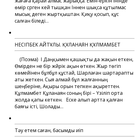
жағаға қарай алмас жарыққа. Емін-еркін інінде
өмір сүрген кей тышқан Іннен шықса құтылмас
мысық деген жыртқыштан. Қиқу қосып, құс
салған біледі…
НЕСІПБЕК АЙТҰЛЫ. ҚҰЛАНАЯН ҚҰЛМАМБЕТ
(Поэма) І Даңқымен қашықты да жақын еткен,
Өмірден не бір жүйрік ақын өткен. Жыр төгіп
көмейінен бұлбұл құстай, Шарлаған шартарапты
аты жеткен. Сыя алмай бұл жалғанның
шеңберіне, Ақыры орын тепкен ақыреттен.
Құлмамбет Құланаян соның бірі – Үзіліп орта
жолда қапы кеткен. Еске алып артта қалған
баяғы істі, Шолады…
Тәу етем саған, басымды иіп