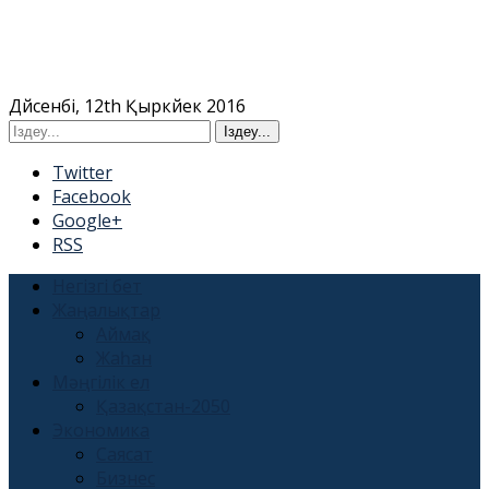
Дүйсенбі, 12th Қыркүйек 2016
Twitter
Facebook
Google+
RSS
Негізгі бет
Жаңалықтар
Аймақ
Жаһан
Мәңгілік ел
Қазақстан-2050
Экономика
Саясат
Бизнес