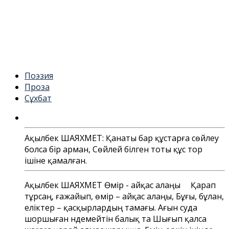
Поэзия
Проза
Сұхбат
Ақылбек ШАЯХМЕТ: Қанаты бар құстарға сөйлеу
болса бір арман, Сөйлей білген тоты құс тор
ішіне қамалған.
Ақылбек ШАЯХМЕТ Өмір - айқас алаңы Қарап
тұрсаң, ғажайып, өмір – айқас алаңы, Бұғы, бұлан,
еліктер – қасқырлардың тамағы. Ағын суда
шоршыған үндемейтін балық та Шығып қалса