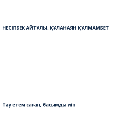
НЕСІПБЕК АЙТҰЛЫ. ҚҰЛАНАЯН ҚҰЛМАМБЕТ
Тәу етем саған, басымды иіп