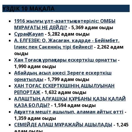
ҮЗДІК 10 МАҚАЛА
1916 жылғы ұлт-азаттық көтеріліс: ОМБЫ
МҰРАҒАТЫ НЕ ДЕЙДІ?
- 5,369 адам оқыды
Сұрақ-Жауап
- 5,282 адам оқыды
А. ЕЛГЕЗЕК: О, Жасаған, кадрде - Бейімбет,
Ілияс пен Сәкеннің тірі бейнесі!
- 2,262 адам
оқыды
Хан Тоғасқа ұрпақтары ескерткіш орнатты
-
1,990 адам оқыды
Абайдың асыл әжесі Зереге ескерткіш
орнатылды
- 1,799 адам оқыды
ХАН ТОҒАС ЕСКЕРТКІШІНІҢ АШЫЛУЫНАН
РЕПОРТАЖ
- 1,632 адам оқыды
АЛАШТЫҢ АЛҒАШҚЫ ҚҰРБАНЫ ҚАЗЫ ҚАЛАЙ
ҚАЗА БОЛДЫ?
- 1,594 адам оқыды
Ақсуатта мешіт ашылып, аламан айтыс өтті
-
1,359 адам оқыды
СЕМЕЙДЕ АЛАШ МҰРАЖАЙЫ АШЫЛАДЫ
- 1,245
адам оқыды