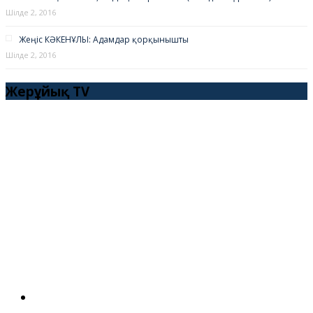
Шілде 2, 2016
Жеңіс КӘКЕНҰЛЫ: Адамдар қорқынышты
Шілде 2, 2016
Жерұйық TV