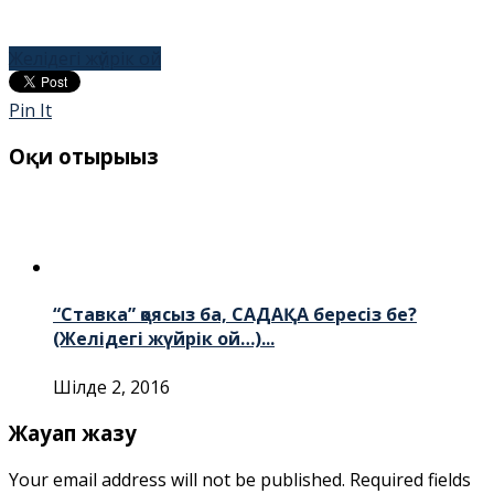
Желідегі жүйрік ой
Pin It
Оқи отырыңыз
“Ставка” қоясыз ба, САДАҚА бересіз бе?
(Желідегі жүйрік ой…)...
Шілде 2, 2016
Жауап жазу
Your email address will not be published.
Required fields