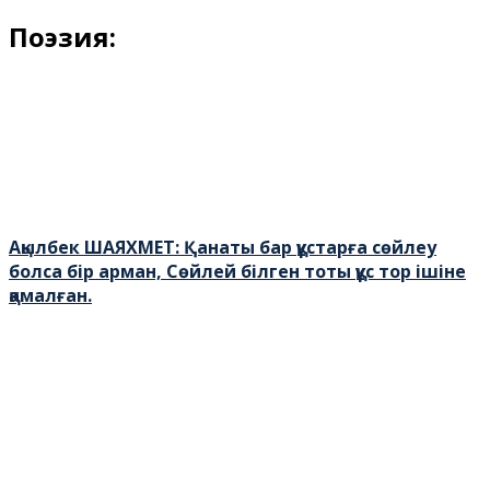
Поэзия:
Ақылбек ШАЯХМЕТ: Қанаты бар құстарға сөйлеу
болса бір арман, Сөйлей білген тоты құс тор ішіне
қамалған.