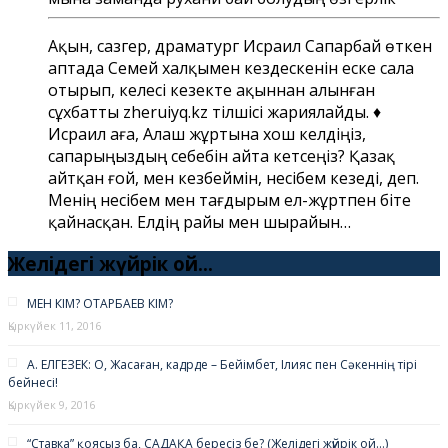
Ақын, сазгер, драматург Исраил Сапарбай өткен
аптада Семей халқымен кездескенін еске сала
отырып, келесі кезекте ақыннан алынған
сұхбатты zheruiyq.kz тілшісі жариялайды. ♦
Исраил аға, Алаш жұртына хош келдіңіз,
сапарыңыздың себебін айта кетсеңіз? Қазақ
айтқан ғой, мен кезбеймін, несібем кезеді, деп.
Менің несібем мен тағдырым ел-жұртпен біте
қайнасқан. Елдің райы мен шырайын…
Желідегі жүйрік ой…
МЕН КІМ? ОТАРБАЕВ КІМ?
Қыркүйек 11, 2016
А. ЕЛГЕЗЕК: О, Жасаған, кадрде – Бейімбет, Ілияс пен Сәкеннің тірі
бейнесі!
Қыркүйек 9, 2016
“Ставка” қоясыз ба, САДАҚА бересіз бе? (Желідегі жүйрік ой…)