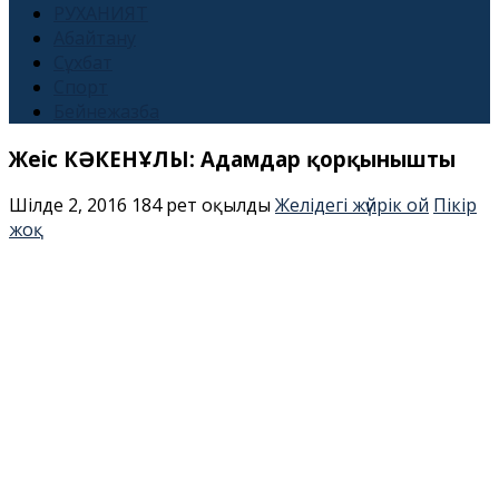
РУХАНИЯТ
Абайтану
Сұхбат
Спорт
Бейнежазба
Жеңіс КӘКЕНҰЛЫ: Адамдар қорқынышты
Шілде 2, 2016
184 рет оқылды
Желідегі жүйрік ой
Пікір
жоқ