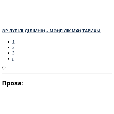
ӘР ЛҮПІЛІ ДІЛІМНІҢ – МӘҢГІЛІК МҰҢ ТАРИХЫ
1
2
3
›
Проза: