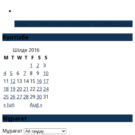
Левит – Савон жекпе-жегінің толық видеосы...
Күнтізбе
Шілде 2016
M
T
W
T
F
S
S
1
2
3
4
5
6
7
8
9
10
11
12
13
14
15
16
17
18
19
20
21
22
23
24
25
26
27
28
29
30
31
« Jun
Aug »
Мұрағат
Мұрағат