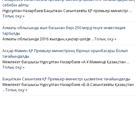
себебін айтты
Нұрсұлтан Назарбаев Бақытжан Сағынтаевты ҚР премьер-министрі …
Толық оқу »
Алматы облысында жыл басынан бері 250 млрд теңге инвестиция
тартылды
Алматы облысында 2016 жылдың қаңтар-шілде …
Толық оқу »
Асқар Мамин ҚР Премьер-министрінің бірінші орынбасары болып
тағайындалды
Мемлекет басшысы Нұрсұлтан Назарбаев «А.Ұ.Маминді Қазақстан …
Толық оқу »
Бақытжан Сағынтаев ҚР Премьер-министрі қызметіне тағайындалды
Мемлекет басшысы Нұрсұлтан Назарбаев «Б.Ә.Сағынтаевты Қазақстан
…
Толық оқу »