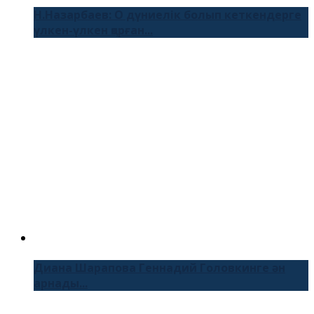
Н.Назарбаев: О дүниелік болып кеткендерге
үлкен-үлкен қорған...
Диана Шарапова Геннадий Головкинге ән
арнады...