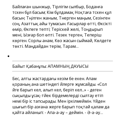
Байлаған шынжыр, Тірлігім сылбыр, Боданға
түскен бұл басым; Кім бұлдамақ Ноқтаға түскен құл
басын; Түңілген жаным, Түнерген маңым, Сезінген
соң, Азаттық айы тумасын. Ғасырлар өтті, Өксікті
өмір, Өкпеге тепті; Теріскей желі, Тоңдырып
мені, Ызғар боп өпті. Тезек терген, Теперіш
көрген. Сорлы анам, Көз жасын сыймай, Көлдете
төкті. Маңдайдан терім, Тарам…
Байыт Қабанұлы: АПАМНЫҢ ДАУЫСЫ
Бес, алты жастардағы кезім бе екен. Апам
қораның ана шетіндегі үйлерге жұмсайды. «Сол
үйге барып кел, алып кел, беріп кел...» - деген
сықылды ұсақ-түйек бірдемелерді сылтау етіп
үнемі бір іс тапсырады. Мен іркілмеймін. Үйден
шығып бір азғана жерге барып тоқтай қалам да
қайта айланып: - Апа-а-ау – деймін. - Ә-ә-әу…