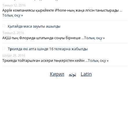
Тамыз 12, 2016
Apple компаниясы қыркүйекте iPhone-ның жаңа үлгісін таныстырады …
Толық оқу »
Қытайда маса зауыты ашылды
Тамыз 2, 2016
АҚШ-тың Флорида штатында соңғы бірнеше …
Толық оқу »
Түркияда екі апта ішінде 16 телеарна жабылды
Шілде 28, 2016
Түркияда тойтарылған әскери төңкерістен кейін …
Толық оқу »
Кирил
توتە
Latin