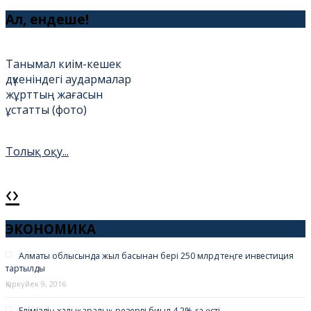
Ал, ендеше!
Танымал киім-кешек
дүкеніндегі аудармалар
жұрттың жағасын
ұстатты (фото)
Толық оқу...
‹
›
Амантай қажы жас
бойжеткенді тоқалдыққа
ЭКОНОМИКА
алды (фото)
Алматы облысында жыл басынан бері 250 млрд теңге инвестиция
тартылды
Толық оқу...
Қыркүйек 9, 2016
Еліміздің халықаралық резервi биыл 4,2%-ға өстi