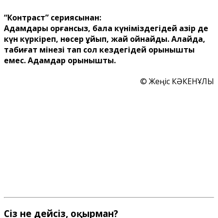
“Контраст” сериясынан:
Адамдары қорғансыз, бала күніміздегідей қазір де
күн күркіреп, нөсер құйып, жай ойнайды. Алайда,
табиғат мінезі тап сол кездегідей қорқынышты
емес. Адамдар қорқынышты.
© Жеңіс КӘКЕНҰЛЫ
Сіз не дейсіз, оқырман?