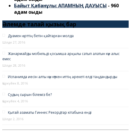
Байыт Қабанұлы: АПАМНЫҢ ДАУЫСЫ
- 960
адам оқыды
Әлемде талай қызық бар
Дуамен өрттің бетін қайтарған молда
Шілде 27, 2016
Жанармайды мобильді қосымша арқылы сатып алатын күн алыс
емес
Шілде 28, 2016
Испанияда иесін алты күн күткен иттің әрекеті елді таңдандырды
Қыркүйек 8, 2016
Судың сырын білеміз бе?
Қыркүйек 4, 2016
Қытай азаматы Гиннес Рекордтар кітабына енді
Шілде 2, 2016