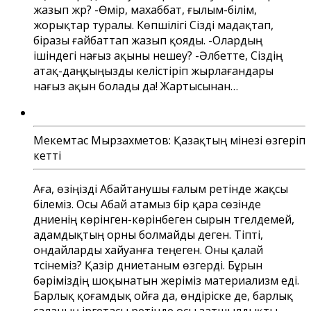
жазып жүр? -Өмір, махаббат, ғылым-білім,
жорықтар туралы. Көпшілігі Сізді мадақтап,
біразы ғайбаттап жазып қояды. -Олардың
ішіндегі нағыз ақыны нешеу? -Әлбетте, Сіздің
атақ-даңқыңызды келістіріп жырлағандары
нағыз ақын болады да! Жартысынан…
Мекемтас Мырзахметов: Қазақтың мінезі өзгеріп
кетті
Аға, өзіңізді Абайтанушы ғалым ретінде жақсы
білеміз. Осы Абай атамыз бір қара сөзінде
дүниенің көрінген-көрінбеген сырын түгелдемей,
адамдықтың орны болмайды деген. Тіпті,
ондайларды хайуанға теңеген. Оны қалай
түсінеміз? Қазір дүниетаным өзгерді. Бұрын
бәріміздің шоқынатын жеріміз материализм еді.
Барлық қоғамдық ойға да, өндіріске де, барлық
саланың іргетасы ретінде осы затшылдықты