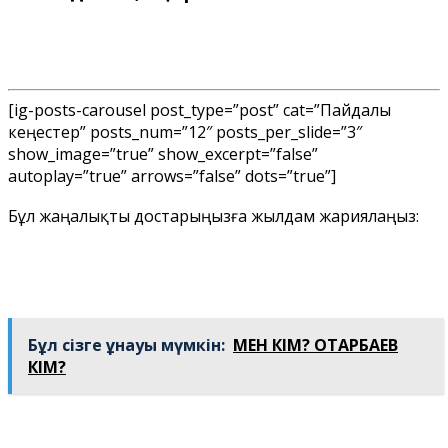
[ig-posts-carousel post_type=”post” cat=”Пайдалы
кеңестер” posts_num=”12″ posts_per_slide=”3″
show_image=”true” show_excerpt=”false”
autoplay=”true” arrows=”false” dots=”true”]
Бұл жаңалықты достарыңызға жылдам жариялаңыз:
Бұл сізге ұнауы мүмкін:
МЕН КІМ? ОТАРБАЕВ
КІМ?