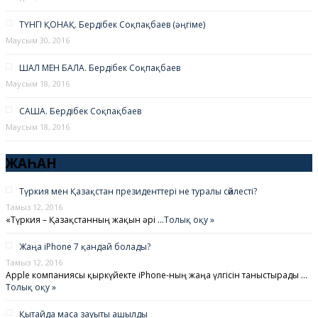
ТҮНГІ ҚОНАҚ. Бердібек Соқпақбаев (әңгіме)
Маусым 30, 2016
ШАЛ МЕН БАЛА. Бердібек Соқпақбаев
Маусым 18, 2016
САША. Бердібек Соқпақбаев
Маусым 18, 2016
ЖАҺАН
Түркия мен Қазақстан президенттері не туралы сөйлесті?
Тамыз 12, 2016
«Түркия – Қазақстанның жақын әрі …
Толық оқу »
Жаңа iPhone 7 қандай болады?
Тамыз 12, 2016
Apple компаниясы қыркүйекте iPhone-ның жаңа үлгісін таныстырады …
Толық оқу »
Қытайда маса зауыты ашылды