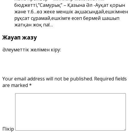
бюджетті,”Самурық” – Қазына Әл -Ауқат қорын
және т.б…өз жеке меншік ақшасындай,ешкімнен
рұқсат сұрамай,ешкімге есеп бермей шашып
жатқан жоқ па!…
Жауап жазу
Әлеуметтік желімен кіру:
Your email address will not be published.
Required fields
are marked
*
Пікір