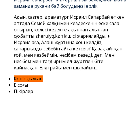
заманда рухани бай болудың өзі ерлік
Ақын, сазгер, драматург Исраил Сапарбай өткен
аптада Семей халқымен кездескенін еске сала
отырып, келесі кезекте ақыннан алынған
сұхбатты zheruiyq.kz тілшісі жариялайды. ♦
Исраил аға, Алаш жұртына хош келдіңіз,
сапарыңыздың себебін айта кетсеңіз? Қазақ айтқан
ғой, мен кезбеймін, несібем кезеді, деп. Менің
несібем мен тағдырым ел-жұртпен біте
қайнасқан. Елдің райы мен шырайын…
Көп оқылған
Ең соңғы
Пікірлер