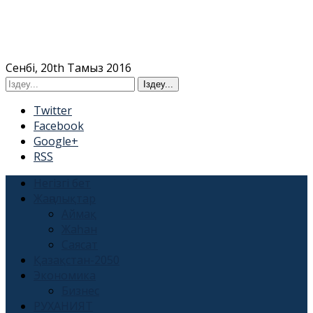
Сенбі, 20th Тамыз 2016
Twitter
Facebook
Google+
RSS
Негізгі бет
Жаңалықтар
Аймақ
Жаһан
Саясат
Қазақстан-2050
Экономика
Бизнес
РУХАНИЯТ