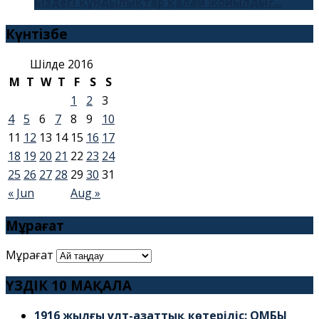
Біздегі құндылықтар қалай жойылды?...
Күнтізбе
Шілде 2016
M
T
W
T
F
S
S
1
2
3
4
5
6
7
8
9
10
11
12
13
14
15
16
17
18
19
20
21
22
23
24
25
26
27
28
29
30
31
« Jun
Aug »
Мұрағат
Мұрағат
ҮЗДІК 10 МАҚАЛА
1916 жылғы ұлт-азаттық көтеріліс: ОМБЫ