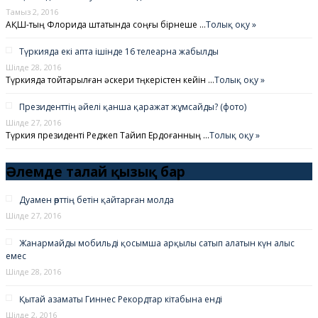
Тамыз 2, 2016
АҚШ-тың Флорида штатында соңғы бірнеше …
Толық оқу »
Түркияда екі апта ішінде 16 телеарна жабылды
Шілде 28, 2016
Түркияда тойтарылған әскери төңкерістен кейін …
Толық оқу »
Президенттің әйелі қанша қаражат жұмсайды? (фото)
Шілде 27, 2016
Түркия президенті Реджеп Тайип Ердоғанның …
Толық оқу »
Әлемде талай қызық бар
Дуамен өрттің бетін қайтарған молда
Шілде 27, 2016
Жанармайды мобильді қосымша арқылы сатып алатын күн алыс
емес
Шілде 28, 2016
Қытай азаматы Гиннес Рекордтар кітабына енді
Шілде 2, 2016