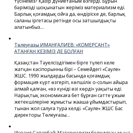
түсінеміз? Қазір дүниетаным өзгерді. Бұрын
бәріміздің шоқынатын жеріміз материализм еді.
Барлық қоғамдық ойға да, өндіріске де, барлық
саланың іргетасы ретінде осы затшылдықты
алатынбыз.…
Төлеуғазы ИМАНҒАЛИЕВ: «КОМЕРСАНТ»
АТАНҒАН КЕЗІМІЗ ДЕ БОЛҒАН
Қазақстан Тәуелсіздігімен бірге түлеп келе
жатқан кәсіпорынның бірі – Семейдегі «Сәуле»
ЖШС. 1990 жылдардың басында қоғамдық
формация күрт өзгеріп, көпшілік оң-солын айыра
алмай қалған, «өз күніңді өзің көрдің» уақыты еді.
Нарықтық экономикаға бет бұрған сәтте ұжым
жетекшілеріне жұмысты жаңаша ұйымдастырып,
тыңнан жол салуға тура келді. «Сәуле» ЖШС Бас
директоры Төлеуғазы…
Исраил Сапарбай: Материализм белең алған мына