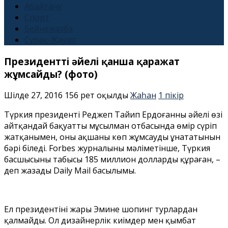
Абайтану
Спорт
Бейнежазба
Сұрақ-Жауап
Президенттің әйелі қанша қаражат
жұмсайды? (фото)
Шілде 27, 2016
156 рет оқылды
Жаһан
1 пікір
Түркия президенті Реджеп Тайип Ердоғанның әйелі өзі
айтқандай бақуатты мұсылман отбасында өмір сүріп
жатқанымен, оның ақшаны көп жұмсауды ұнататынын
бәрі біледі. Forbes журналының мәліметінше, Түркия
басшысының табысы 185 миллион долларды құраған, –
деп жазады Daily Mail басылымы.
Ел президентінің жары Эмине шопинг турлардан
қалмайды. Ол дизайнерлік киімдер мен қымбат