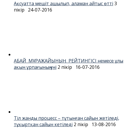
Ақсуатта мешіт ашылып, аламан айтыс өтті
3
пікір
24-07-2016
АБАЙ МҰРАЖАЙЫНЫҢ РЕЙТИНГІСІ немесе ұлы
ақын ұрпағының үні
2 пікір
16-07-2016
Тіл жанды процесс – тұтынған сайын жетіледі,
тұқыртқан сайын кетіледі
2 пікір
13-08-2016