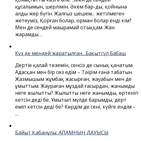
құсалымын, шерлімін. Әкем бар-ды, қойнына
алды жер бүгін. Жалғыз шешем... жетілмеген
жетеуміз, Қорған болар, орман болар енді кім?
Мен де сендей маңырамай отыққам. Жан
жарамды…
Күз де мендей жаратылған…Бақытгүл Бабаш
Дертіңе қалай төземін, сенсіз де сынық қанатым.
Адасқан мен бір сөз едім – Тәңірім ғана табатын.
Жазмышым жұмбақ жасырған, жауабын мен де
ұмыттым. Жаураған мұздай ғасырдан, жанымды
неге жылыттың? Жылыттың неге жанымды, өртеніп
кетсін дедің бе, Ұмытып мүлде барымды, дерт
еміп кетсін дедің бе? Көрдім де сені, күйге ендім –
…
Байыт Қабанұлы: АПАМНЫҢ ДАУЫСЫ