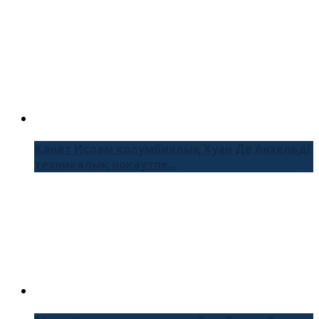
Қанат Ислам колумбиялық Хуан Де Анхельді
техникалық нокаутпе...