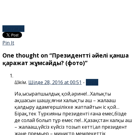
Мәссаған
Pin It
One thought on “
Президенттің әйелі қанша
қаражат жұмсайды? (фото)
”
Шәкім.
Шілде 28, 2016 at 00:51
-
Reply
Иә,ысырапшылдық қой,әрине!…Халықтың
ақшасын шашу,яғни халықты аш – жалаңаш
қалдыру адамгершілікке жатпайтын іс қой…
Бірақ,тек Түркияның президенті ғана емес,бізде
де солай болып тұр емес пе!…Қазақстан халқы аш
– жалаңаш,үйсіз күйсіз тозып кетті,ал президент
және премьер – министр мемлекеттік