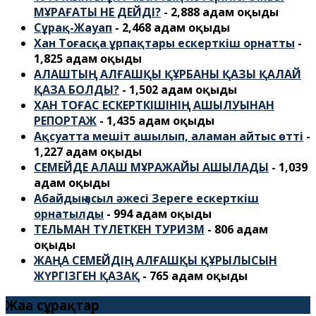
МҰРАҒАТЫ НЕ ДЕЙДІ?
- 2,888 адам оқыды
Сұрақ-Жауап
- 2,468 адам оқыды
Хан Тоғасқа ұрпақтары ескерткіш орнатты
-
1,825 адам оқыды
АЛАШТЫҢ АЛҒАШҚЫ ҚҰРБАНЫ ҚАЗЫ ҚАЛАЙ
ҚАЗА БОЛДЫ?
- 1,502 адам оқыды
ХАН ТОҒАС ЕСКЕРТКІШІНІҢ АШЫЛУЫНАН
РЕПОРТАЖ
- 1,435 адам оқыды
Ақсуатта мешіт ашылып, аламан айтыс өтті
-
1,227 адам оқыды
СЕМЕЙДЕ АЛАШ МҰРАЖАЙЫ АШЫЛАДЫ
- 1,039
адам оқыды
Абайдың асыл әжесі Зереге ескерткіш
орнатылды
- 994 адам оқыды
ТЕЛЬМАН ТҮЛЕТКЕН ТУРИЗМ
- 806 адам
оқыды
ЖАҢА СЕМЕЙДІҢ АЛҒАШҚЫ ҚҰРЫЛЫСЫН
ЖҮРГІЗГЕН ҚАЗАҚ
- 765 адам оқыды
Жаңа сұрақтар