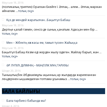
Маусым 18, 2016
(поэтикалық триптих) Оралхан Бөкейге I. Әппақ… әлем… Әппақ маржан
айналам. …
толық оқу»
Күз де мендей жаратылған…Бақытгүл Бабаш
Маусым 18, 2016
Дертіңе қалай төземін, сенсіз де сынық қанатым. Адасқан мен бір …
толық оқу»
Мен – Жібектің көз жасы ем, тамып түскен Жайыққа
Маусым 18, 2016
Бақытгүл Бабаш Кезім еді жерден жылу іздеген. Жайлау барып, жан …
толық оқу»
ӘР ЛҮПІЛІ ДІЛІМНІҢ – МӘҢГІЛІК МҰҢ ТАРИХЫ
Шілде 20, 2016
Тыныштықбек Әбдікәкімұлы ақынның әр жылдарда жарияланған
өлеңдерінен ықшамдалған топтама ұсынамыз. …
толық оқу»
БАЛА БАЙЛЫҒЫ
Бала тәрбиесі бабында ма?
Шілде 4, 2016