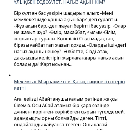
ҰЛЫҚБЕК ЕСДӘУЛЕТ. НАҒЫЗ АҚЫН КІМ?
Бір сұлтан бас уәзірін шақырып алып: -Менің
мемлекетімде қанша ақын бар?-деп сұрапты.
-Жүз ақын бар,-деп жауап беріпті бас уәзір. -Олар
не жазып жүр? -Өмір, махаббат, ғылым-білім,
жорықтар туралы. Көпшілігі Сізді мадақтап,
біразы ғайбаттап жазып қояды. -Олардың ішіндегі
нағыз ақыны нешеу? -Әлбетте, Сіздің атақ-
даңқыңызды келістіріп жырлағандары нағыз ақын
болады да! Жартысынан…
Мекемтас Мырзахметов: Қазақтың мінезі өзгеріп
кетті
Аға, өзіңізді Абайтанушы ғалым ретінде жақсы
білеміз. Осы Абай атамыз бір қара сөзінде
дүниенің көрінген-көрінбеген сырын түгелдемей,
адамдықтың орны болмайды деген. Тіпті,
ондайларды хайуанға теңеген. Оны қалай