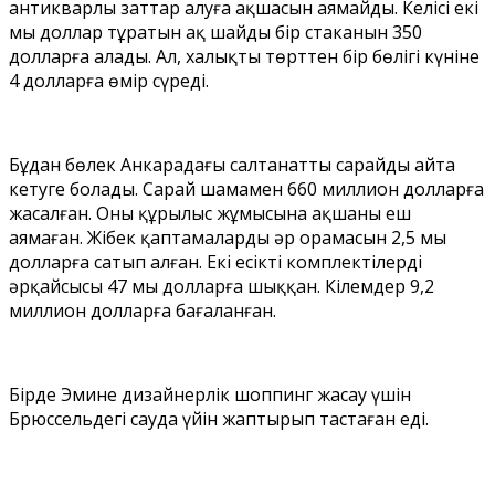
антикварлы заттар алуға ақшасын аямайды. Келісі екі
мың доллар тұратын ақ шайдың бір стаканын 350
долларға алады. Ал, халықтың төрттен бір бөлігі күніне
4 долларға өмір сүреді.
Бұдан бөлек Анкарадағы салтанатты сарайды айта
кетуге болады. Сарай шамамен 660 миллион долларға
жасалған. Оның құрылыс жұмысына ақшаны еш
аямаған. Жібек қаптамалардың әр орамасын 2,5 мың
долларға сатып алған. Екі есікті комплектілердің
әрқайсысы 47 мың долларға шыққан. Кілемдер 9,2
миллион долларға бағаланған.
Бірде Эмине дизайнерлік шоппинг жасау үшін
Брюссельдегі сауда үйін жаптырып тастаған еді.