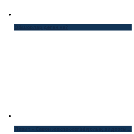
Офшорлар деген не?
Левит – Савон жекпе-жегінің толық видеосы...