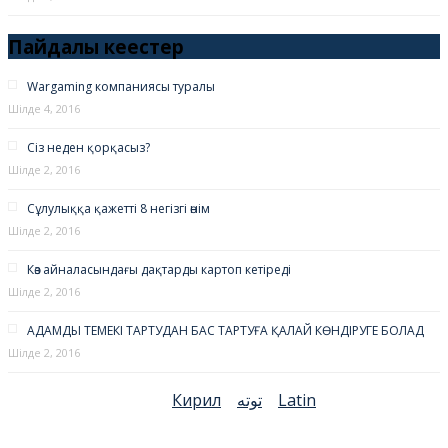
Пайдалы кеңестер
Wargaming компаниясы туралы
Шілде 4, 2016
Сіз неден қорқасыз?
Шілде 2, 2016
Сұлулыққа қажетті 8 негізгі өнім
Шілде 2, 2016
Көз айналасындағы дақтарды картоп кетіреді
Шілде 2, 2016
АДАМДЫ ТЕМЕКІ ТАРТУДАН БАС ТАРТУҒА ҚАЛАЙ КӨНДІРУГЕ БОЛАД
Шілде 2, 2016
Кирил
توتە
Latin