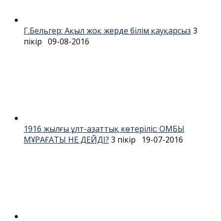
Г.Бельгер: Ақыл жоқ жерде білім қауқарсыз
3
пікір
09-08-2016
1916 жылғы ұлт-азаттық көтеріліс: ОМБЫ
МҰРАҒАТЫ НЕ ДЕЙДІ?
3 пікір
19-07-2016