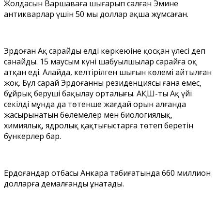
Жолдасын Варшаваға шығарып салған Эмине
антикварлар үшін 50 мың доллар ақша жұмсаған.
Эрдоған Ақ сарайды елдің көркеюіне қосқан үлесі деп
санайды. 15 маусым күні шабуылшылар сарайға оқ
атқан еді. Алайда, келтірілген шығын көлемі айтылған
жоқ. Бұл сарай Эрдоғанның резиденциясы ғана емес,
бұйрық беруші бақылау орталығы. АҚШ-тың Ақ үйі
секілді мұнда да төтенше жағдай орын алғанда
жасырынатын бөлемелер мен биологиялық,
химиялық, ядролық қақтығыстарға төтеп беретін
бункерлер бар.
Ердоғандар отбасы Анкара табиғатында 660 миллион
долларға демалғанды ұнатады.