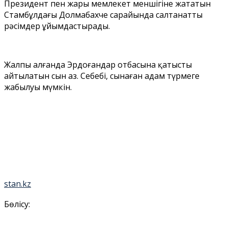
Президент пен жары мемлекет меншігіне жататын
Стамбұлдағы Долмабахче сарайында салтанатты
рәсімдер ұйымдастырады.
Жалпы алғанда Эрдоғандар отбасына қатысты
айтылатын сын аз. Себебі, сынаған адам түрмеге
жабылуы мүмкін.
stan.kz
Бөлісу: