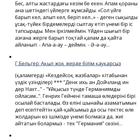
Бес, алты жастардағы кезім бе екен. Апам қораның
ана шетіндегі үйлерге жұмсайды. «Сол үйге
барып кел, алып кел, беріп кел...» - деген сықылды
ұсақ-түйек бірдемелерді сылтау етіп үнемі бір іс
тапсырады. Мен іркілмеймін. Үйден шығып бір
азғана жерге барып тоқтай қалам да қайта
айланып: - Апа-а-ау – деймін. - Ә-ә-әу…
Г.Бельгер: Ақыл жоқ жерде білім қауқарсыз
(қаламгердің «Кездейсоқ жазбалар» кітабынан
үздік үзінділер) *** "Денк ихь ан Дойчланд ин
дер Нахт..." - "Ұйқысыз түнде Германиямды
ойласам...". Генрих Гейненің тамаша өлеңдерінің бірі
осылай басталады. Өз елінің шынайы азаматымын
деп есептейтін қай-қайсымыз да осы тектес өлең
жолдарын өз ішімізде үнемі болмаса да, жиі
айтатын болармыз - тек "Германия" сөзінің…