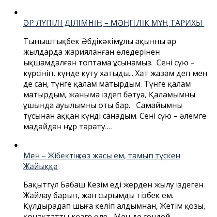
ӘР ЛҮПІЛІ ДІЛІМНІҢ – МӘҢГІЛІК МҰҢ ТАРИХЫ
Тыныштықбек Әбдікәкімұлы ақынның әр
жылдарда жарияланған өлеңдерінен
ықшамдалған топтама ұсынамыз. Сені сүю –
күрсініп, күнде күту хатыңды... Хат жазам деп мен
де сан, түнге қалам матырдым. Түнге қалам
матырдым, жаныма іздеп бәтуә, Қаламымның
ұшында ауылымның оты бар. Самайымның
тұсынан аққан күнді санадым. Сені сүю – әлемге
маңдайдан нұр тарату.…
Мен – Жібектің көз жасы ем, тамып түскен
Жайыққа
Бақытгүл Бабаш Кезім еді жерден жылу іздеген.
Жайлау барып, жан сырымды тізбек ем.
Құлдыраңдап шыға келіп алдымнан, Жетім қозы,
қонақтаттың көзге өлең. ..Мен де сендей