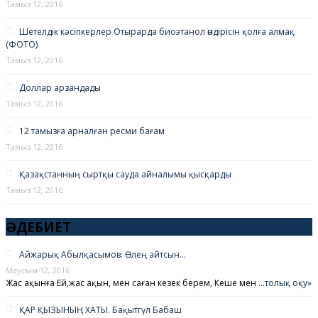
Тамыз 12, 2016
Шетелдік кәсіпкерлер Отырарда биоэтанол өндірісін қолға алмақ
(ФОТО)
Тамыз 12, 2016
Доллар арзандады
Тамыз 12, 2016
12 тамызға арналған ресми бағам
Тамыз 12, 2016
Қазақстанның сыртқы сауда айналымы қысқарды
Тамыз 12, 2016
ӘДЕБИЕТ
Айжарық Абылқасымов: Өлең айтсын…
Маусым 12, 2016
Жас ақынға Ей,жас ақын, мен саған кезек берем, Кеше мен …
толық оқу»
ҚАР ҚЫЗЫНЫҢ ХАТЫ. Бақытгүл Бабаш