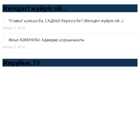
Желідегі жүйрік ой…
“Ставка” қоясыз ба, САДАҚА бересіз бе? (Желідегі жүйрік ой…)
Шілде 2, 2016
Жеңіс КӘКЕНҰЛЫ: Адамдар қорқынышты
Шілде 2, 2016
Жерұйық TV