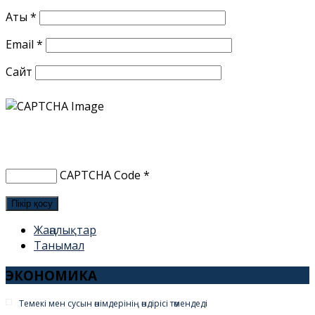
Аты
*
Email
*
Сайт
CAPTCHA Code
*
Жаңалықтар
Танымал
ЭКОНОМИКА
Темекі мен сусын өнімдерінің өндірісі төмендеді