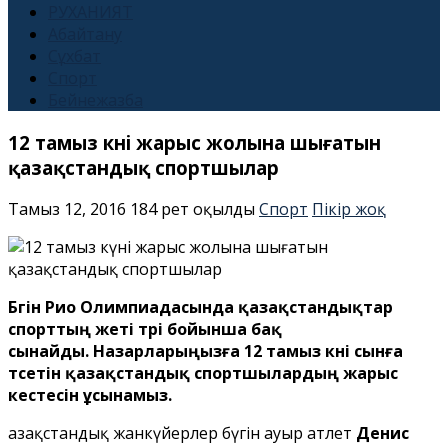
РУХАНИЯТ
Абайтану
Сұхбат
Спорт
Бейнежазба
12 тамыз күні жарыс жолына шығатын
қазақстандық спортшылар
Тамыз 12, 2016
184 рет оқылды
Спорт
Пікір жоқ
Бүгін Рио Олимпиадасында қазақстандықтар
спорттың жеті түрі бойынша бақ
сынайды. Назарларыңызға 12 тамыз күні сынға
түсетін қазақстандық спортшылардың жарыс
кестесін ұсынамыз.
Қазақстандық жанкүйерлер бүгін ауыр атлет
Денис