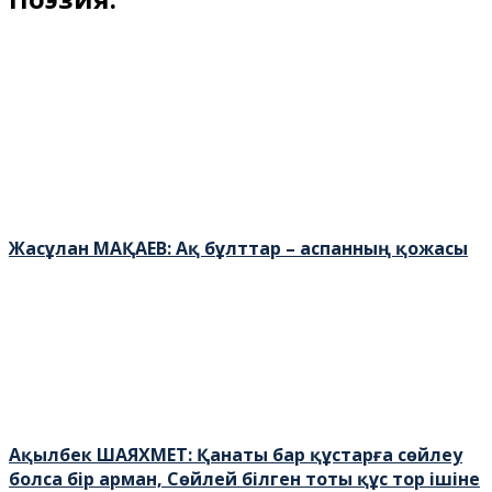
Жасұлан МАҚАЕВ: Ақ бұлттар – аспанның қожасы
Ақылбек ШАЯХМЕТ: Қанаты бар құстарға сөйлеу
болса бір арман, Сөйлей білген тоты құс тор ішіне