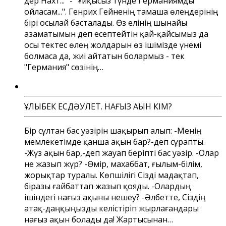
дер Нахт..." - "Ұйқысыз түнде Германиямды
ойласам...". Генрих Гейненің тамаша өлеңдерінің
бірі осылай басталады. Өз елінің шынайы
азаматымын деп есептейтін қай-қайсымыз да
осы тектес өлең жолдарын өз ішімізде үнемі
болмаса да, жиі айтатын болармыз - тек
"Германия" сөзінің…
ҰЛЫҚБЕК ЕСДӘУЛЕТ. НАҒЫЗ АҚЫН КІМ?
Бір сұлтан бас уәзірін шақырып алып: -Менің
мемлекетімде қанша ақын бар?-деп сұрапты.
-Жүз ақын бар,-деп жауап беріпті бас уәзір. -Олар
не жазып жүр? -Өмір, махаббат, ғылым-білім,
жорықтар туралы. Көпшілігі Сізді мадақтап,
біразы ғайбаттап жазып қояды. -Олардың
ішіндегі нағыз ақыны нешеу? -Әлбетте, Сіздің
атақ-даңқыңызды келістіріп жырлағандары
нағыз ақын болады да! Жартысынан…