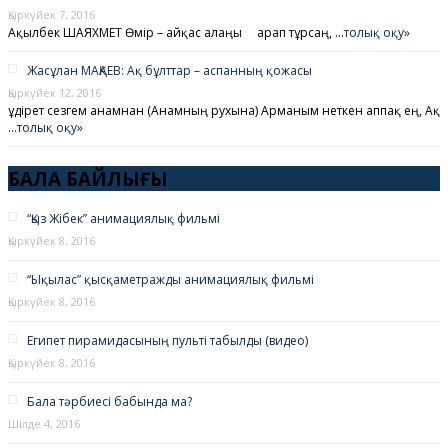
Қыркүйек 7, 2016
Ақылбек ШАЯХМЕТ Өмір – айқас алаңы Қарап тұрсаң, …
толық оқу»
Жасұлан МАҚАЕВ: Ақ бұлттар – аспанның қожасы
Қыркүйек 12, 2016
Құдірет сезгем анамнан (Анамның рухына) Арманым неткен аппақ ең, Ақ
…
толық оқу»
БАЛА БАЙЛЫҒЫ
“Қыз Жібек” анимациялық фильмі
Қыркүйек 8, 2016
“Ықылас” қысқаметражды анимациялық фильмі
Қыркүйек 8, 2016
Египет пирамидасының пульті табылды (видео)
Қыркүйек 8, 2016
Бала тәрбиесі бабында ма?
Шілде 4, 2016