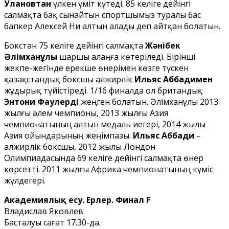
Улановтан
үлкен үміт күтеді. 85 келіге дейінгі
салмақта бақ сынайтын спортшымыз туралы бас
бапкер Алексей Ни алтын алады деп айтқан болатын.
Бокстан 75 келіге дейінгі салмақта
Жәнібек
Әлімханұлы
шаршы алаңға көтеріледі. Бірінші
жекпе-жегінде ерекше өнерімен көзге түскен
қазақстандық боксшы алжирлік
Ильяс Аббадимен
жұдырық түйістіреді. 1/16 финалда ол британдық
Энтони Фаулерді
жеңген болатын. Әлімханұлы 2013
жылғы әлем чемпионы, 2013 жылғы Азия
чемпионатының алтын медаль иегері, 2014 жылы
Азия ойындарының жеңімпазы.
Ильяс Аббади
–
алжирлік боксшы, 2012 жылы Лондон
Олимпиадасында 69 келіге дейінгі салмақта өнер
көрсетті. 2011 жылғы Африка чемпионатының күміс
жүлдегері.
Академиялық есу. Ерлер. Финал F
Владислав Яковлев
Басталуы сағат 17.30-да.