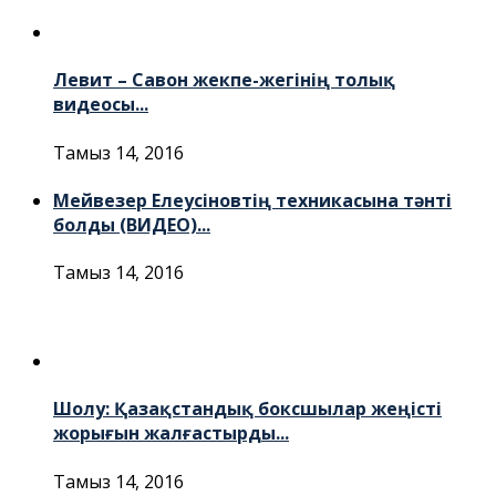
Левит – Савон жекпе-жегінің толық
видеосы...
Тамыз 14, 2016
Мейвезер Елеусіновтің техникасына тәнті
болды (ВИДЕО)...
Тамыз 14, 2016
Шолу: Қазақстандық боксшылар жеңісті
жорығын жалғастырды...
Тамыз 14, 2016