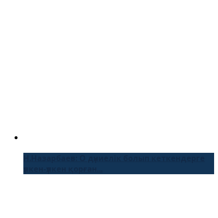
Н.Назарбаев: О дүниелік болып кеткендерге
үлкен-үлкен қорған...