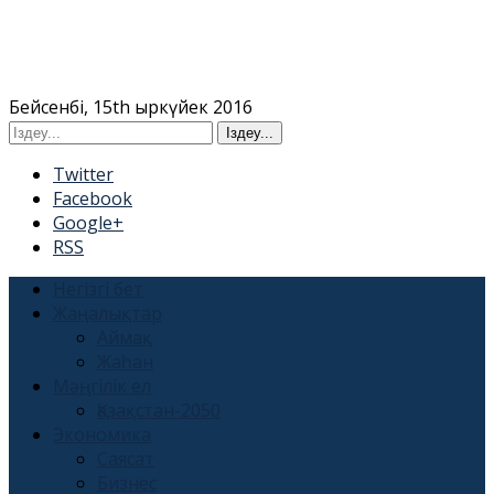
Бейсенбі, 15th Қыркүйек 2016
Twitter
Facebook
Google+
RSS
Негізгі бет
Жаңалықтар
Аймақ
Жаһан
Мәңгілік ел
Қазақстан-2050
Экономика
Саясат
Бизнес