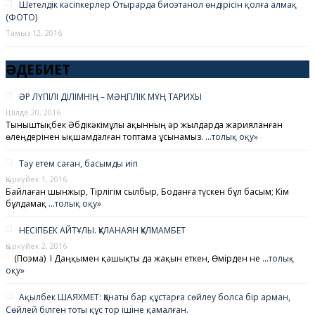
Шетелдік кәсіпкерлер Отырарда биоэтанол өндірісін қолға алмақ
(ФОТО)
Тамыз 12, 2016
ӘДЕБИЕТ
ӘР ЛҮПІЛІ ДІЛІМНІҢ – МӘҢГІЛІК МҰҢ ТАРИХЫ
Шілде 20, 2016
Тыныштықбек Әбдікәкімұлы ақынның әр жылдарда жарияланған
өлеңдерінен ықшамдалған топтама ұсынамыз. …
толық оқу»
Тәу етем саған, басымды иіп
Қыркүйек 1, 2016
Байлаған шынжыр, Тірлігім сылбыр, Боданға түскен бұл басым; Кім
бұлдамақ …
толық оқу»
НЕСІПБЕК АЙТҰЛЫ. ҚҰЛАНАЯН ҚҰЛМАМБЕТ
Қыркүйек 2, 2016
(Поэма) І Даңқымен қашықты да жақын еткен, Өмірден не …
толық
оқу»
Ақылбек ШАЯХМЕТ: Қанаты бар құстарға сөйлеу болса бір арман,
Сөйлей білген тоты құс тор ішіне қамалған.