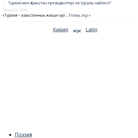
Түркия мен Қазақстан президенттері не туралы сөйлесті?
Тамыз 12, 2016
«Түркия – Қазақстанның жақын әрі …
Толық оқу »
Кирил
توتە
Latin
Поэзия