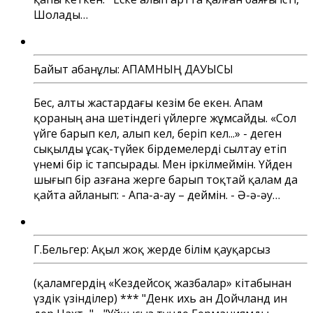
Шолады…
Байыт Қабанұлы: АПАМНЫҢ ДАУЫСЫ
Бес, алты жастардағы кезім бе екен. Апам
қораның ана шетіндегі үйлерге жұмсайды. «Сол
үйге барып кел, алып кел, беріп кел...» - деген
сықылды ұсақ-түйек бірдемелерді сылтау етіп
үнемі бір іс тапсырады. Мен іркілмеймін. Үйден
шығып бір азғана жерге барып тоқтай қалам да
қайта айланып: - Апа-а-ау – деймін. - Ә-ә-әу…
Г.Бельгер: Ақыл жоқ жерде білім қауқарсыз
(қаламгердің «Кездейсоқ жазбалар» кітабынан
үздік үзінділер) *** "Денк ихь ан Дойчланд ин