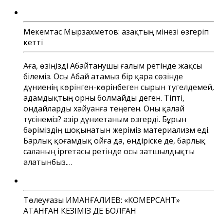
Мекемтас Мырзахметов: Қазақтың мінезі өзгеріп
кетті
Аға, өзіңізді Абайтанушы ғалым ретінде жақсы
білеміз. Осы Абай атамыз бір қара сөзінде
дүниенің көрінген-көрінбеген сырын түгелдемей,
адамдықтың орны болмайды деген. Тіпті,
ондайларды хайуанға теңеген. Оны қалай
түсінеміз? Қазір дүниетаным өзгерді. Бұрын
бәріміздің шоқынатын жеріміз материализм еді.
Барлық қоғамдық ойға да, өндіріске де, барлық
саланың іргетасы ретінде осы затшылдықты
алатынбыз.…
Төлеуғазы ИМАНҒАЛИЕВ: «КОМЕРСАНТ»
АТАНҒАН КЕЗІМІЗ ДЕ БОЛҒАН