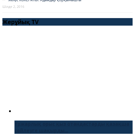
Шілде 2, 2016
Жерұйық TV
Үржарлық орыс қыз отандастарды қазақша
сөйлеуге шақырды...