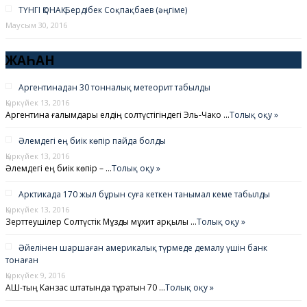
ТҮНГІ ҚОНАҚ. Бердібек Соқпақбаев (әңгіме)
Маусым 30, 2016
ЖАҺАН
Аргентинадан 30 тонналық метеорит табылды
Қыркүйек 13, 2016
Аргентина ғалымдары елдің солтүстігіндегі Эль-Чако …
Толық оқу »
Әлемдегі ең биік көпір пайда болды
Қыркүйек 13, 2016
Әлемдегі ең биік көпір – …
Толық оқу »
Арктикада 170 жыл бұрын суға кеткен танымал кеме табылды
Қыркүйек 13, 2016
Зерттеушілер Солтүстік Мұзды мұхит арқылы …
Толық оқу »
Әйелінен шаршаған америкалық түрмеде демалу үшін банк
тонаған
Қыркүйек 9, 2016
АҚШ-тың Канзас штатында тұратын 70 …
Толық оқу »