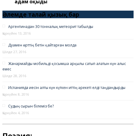
адам оқыды
Әлемде талай қызық бар
Аргентинадан 30 тонналық метеорит табылды
Қыркүйек 13, 2016
Дуамен өрттің бетін қайтарған молда
Шілде 27, 2016
Жанармайды мобильді қосымша арқылы сатып алатын күн алыс
емес
Шілде 28, 2016
Испанияда иесін алты күн күткен иттің әрекеті елді таңдандырды
Қыркүйек 8, 2016
Судың сырын білеміз бе?
Қыркүйек 4, 2016
Поэзия: