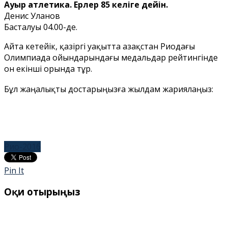
Ауыр атлетика. Ерлер 85 келіге дейін.
Денис Уланов
Басталуы 04.00-де.
Айта кетейік, қазіргі уақытта Қазақстан Риодағы
Олимпиада ойындарындағы медальдар рейтингінде
он екінші орында тұр.
Бұл жаңалықты достарыңызға жылдам жариялаңыз:
Рио-2016
Pin It
Оқи отырыңыз