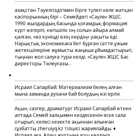
Қазақстан Тәуелсіздігімен бірге түлеп келе жатқан
кәсіпорынның бірі – Семейдегі «Сәуле» ЖШС.
1990 жылдардың басында қоғамдық формация
күрт өзгеріп, көпшілік оң-солын айыра алмай
қалған, «өз күніңді өзің көрдің» уақыты еді.
Нарықтық экономикаға бет бұрған сәтте ұжым
жетекшілеріне жұмысты жаңаша ұйымдастырып,
тыңнан жол салуға тура келді. «Сәуле» ЖШС Бас
директоры Төлеуғазы…
Исраил Сапарбай: Материализм белең алған
мына заманда рухани бай болудың өзі ерлік
Ақын, сазгер, драматург Исраил Сапарбай өткен
аптада Семей халқымен кездескенін еске сала
отырып, келесі кезекте ақыннан алынған
сұхбатты zheruiyq.kz тілшісі жариялайды. ♦
Исраил аға, Алаш жұртына хош келдіңіз,