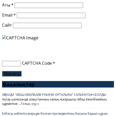
Аты
*
Email
*
Сайт
CAPTCHA Code
*
Жаңалықтар
АҚТАУДА “ӘБІШ КЕКІЛБАЕВ РУХАНИ ОРТАЛЫҒЫ” САЛЫНАТЫН БОЛДЫ
Ақтау қаласында Қазақстанның халық жазушысы Әбіш Кекілбаевтың
құрметіне …
Толық оқу »
Елбасы өзбектің марқұм болған президентінің басына барып құран