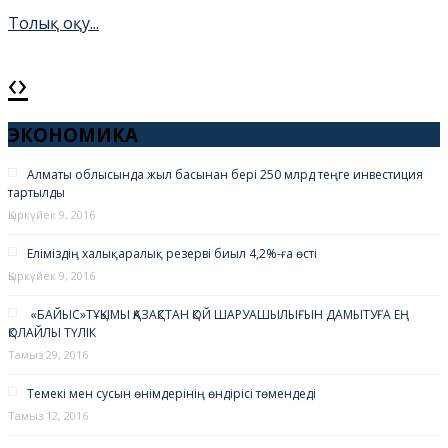
Толық оқу...
‹
›
Амантай қажы жас
бойжеткенді тоқалдыққа
ЭКОНОМИКА
алды (фото)
Алматы облысында жыл басынан бері 250 млрд теңге инвестиция
тартылды
Толық оқу...
Қыркүйек 9, 2016
Еліміздің халықаралық резервi биыл 4,2%-ға өстi
Қыркүйек 9, 2016
«БАЙЫС»ТҰҚЫМЫ ҚАЗАҚСТАН ҚОЙ ШАРУАШЫЛЫҒЫН ДАМЫТУҒА ЕҢ
ҚОЛАЙЛЫ ТҮЛІК
Тамыз 29, 2016
Темекі мен сусын өнімдерінің өндірісі төмендеді
Тамыз 12, 2016