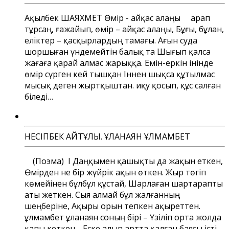
Ақылбек ШАЯХМЕТ Өмір - айқас алаңы Қарап
тұрсаң, ғажайып, өмір – айқас алаңы, Бұғы, бұлан,
еліктер – қасқырлардың тамағы. Ағын суда
шоршыған үндемейтін балық та Шығып қалса
жағаға қарай алмас жарыққа. Емін-еркін інінде
өмір сүрген кей тышқан Іннен шықса құтылмас
мысық деген жыртқыштан. Қиқу қосып, құс салған
біледі…
НЕСІПБЕК АЙТҰЛЫ. ҚҰЛАНАЯН ҚҰЛМАМБЕТ
(Поэма) І Даңқымен қашықты да жақын еткен,
Өмірден не бір жүйрік ақын өткен. Жыр төгіп
көмейінен бұлбұл құстай, Шарлаған шартарапты
аты жеткен. Сыя алмай бұл жалғанның
шеңберіне, Ақыры орын тепкен ақыреттен.
Құлмамбет Құланаян соның бірі – Үзіліп орта жолда
қапы кеткен. Еске алып артта қалған баяғы істі,