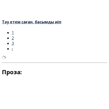
Тәу етем саған, басымды иіп
1
2
3
›
Проза: