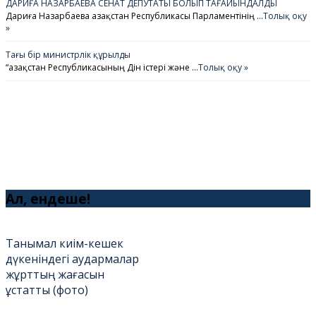
ДАРИҒА НАЗАРБАЕВА СЕНАТ ДЕПУТАТЫ БОЛЫП ТАҒАЙЫНДАЛДЫ
Дариға Назарбаева Қазақстан Республикасы Парламентінің …
Толық оқу
»
Тағы бір министрлік құрылды
“Қазақстан Республикасының Дін істері және …
Толық оқу »
Ал, ендеше!
Танымал киім-кешек
дүкеніндегі аудармалар
жұрттың жағасын
ұстатты (фото)