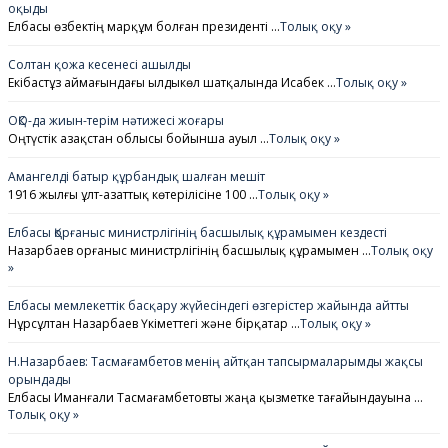
оқыды
Елбасы өзбектің марқұм болған президенті …
Толық оқу »
Солтан қожа кесенесі ашылды
Екібастұз аймағындағы Қылдыкөл шатқалында Исабек …
Толық оқу »
ОҚО-да жиын-терім нәтижесі жоғары
Оңтүстік Қазақстан облысы бойынша ауыл …
Толық оқу »
Амангелді батыр құрбандық шалған мешіт
1916 жылғы ұлт-азаттық көтерілісіне 100 …
Толық оқу »
Елбасы Қорғаныс министрлігінің басшылық құрамымен кездесті
Назарбаев Қорғаныс министрлігінің басшылық құрамымен …
Толық оқу
»
Елбасы мемлекеттік басқару жүйесіндегі өзгерістер жайында айтты
Нұрсұлтан Назарбаев Үкіметтегі және бірқатар …
Толық оқу »
Н.Назарбаев: Тасмағамбетов менің айтқан тапсырмаларымды жақсы
орындады
Елбасы Иманғали Тасмағамбетовты жаңа қызметке тағайындауына …
Толық оқу »