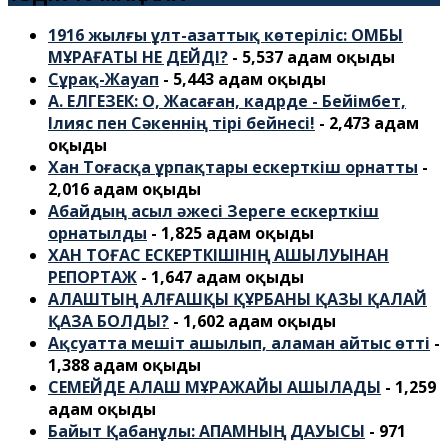
1916 жылғы ұлт-азаттық көтеріліс: ОМБЫ
МҰРАҒАТЫ НЕ ДЕЙДІ?
- 5,537 адам оқыды
Сұрақ-Жауап
- 5,443 адам оқыды
А. ЕЛГЕЗЕК: О, Жасаған, кадрде - Бейімбет,
Ілияс пен Сәкеннің тірі бейнесі!
- 2,473 адам
оқыды
Хан Тоғасқа ұрпақтары ескерткіш орнатты
-
2,016 адам оқыды
Абайдың асыл әжесі Зереге ескерткіш
орнатылды
- 1,825 адам оқыды
ХАН ТОҒАС ЕСКЕРТКІШІНІҢ АШЫЛУЫНАН
РЕПОРТАЖ
- 1,647 адам оқыды
АЛАШТЫҢ АЛҒАШҚЫ ҚҰРБАНЫ ҚАЗЫ ҚАЛАЙ
ҚАЗА БОЛДЫ?
- 1,602 адам оқыды
Ақсуатта мешіт ашылып, аламан айтыс өтті
-
1,388 адам оқыды
СЕМЕЙДЕ АЛАШ МҰРАЖАЙЫ АШЫЛАДЫ
- 1,259
адам оқыды
Байыт Қабанұлы: АПАМНЫҢ ДАУЫСЫ
- 971