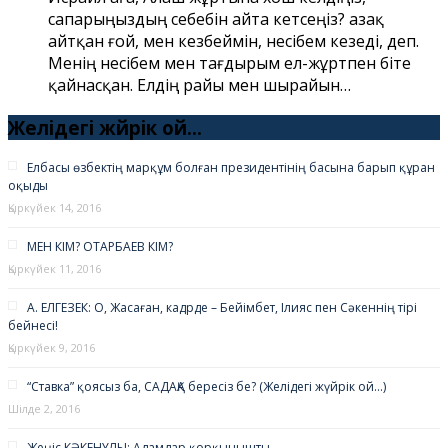
сапарыңыздың себебін айта кетсеңіз? Қазақ
айтқан ғой, мен кезбеймін, несібем кезеді, деп.
Менің несібем мен тағдырым ел-жұртпен біте
қайнасқан. Елдің райы мен шырайын…
Желідегі жүйрік ой…
Елбасы өзбектің марқұм болған президентінің басына барып құран
оқыды
Қыркүйек 14, 2016
МЕН КІМ? ОТАРБАЕВ КІМ?
Қыркүйек 11, 2016
А. ЕЛГЕЗЕК: О, Жасаған, кадрде – Бейімбет, Ілияс пен Сәкеннің тірі
бейнесі!
Қыркүйек 9, 2016
“Ставка” қоясыз ба, САДАҚА бересіз бе? (Желідегі жүйрік ой…)
Шілде 2, 2016
Жеңіс КӘКЕНҰЛЫ: Адамдар қорқынышты