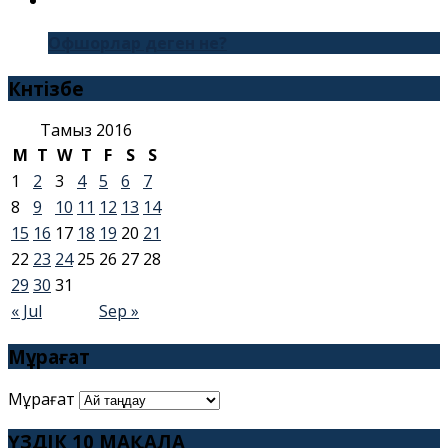
Офшорлар деген не?
Күнтізбе
Тамыз 2016
M
T
W
T
F
S
S
1
2
3
4
5
6
7
8
9
10
11
12
13
14
15
16
17
18
19
20
21
22
23
24
25
26
27
28
29
30
31
« Jul
Sep »
Мұрағат
Мұрағат
ҮЗДІК 10 МАҚАЛА