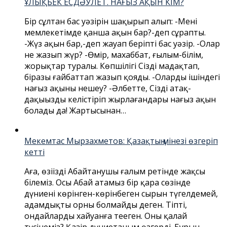
ҰЛЫҚБЕК ЕСДӘУЛЕТ. НАҒЫЗ АҚЫН КІМ?
Бір сұлтан бас уәзірін шақырып алып: -Менің
мемлекетімде қанша ақын бар?-деп сұрапты.
-Жүз ақын бар,-деп жауап беріпті бас уәзір. -Олар
не жазып жүр? -Өмір, махаббат, ғылым-білім,
жорықтар туралы. Көпшілігі Сізді мадақтап,
біразы ғайбаттап жазып қояды. -Олардың ішіндегі
нағыз ақыны нешеу? -Әлбетте, Сіздің атақ-
даңқыңызды келістіріп жырлағандары нағыз ақын
болады да! Жартысынан…
Мекемтас Мырзахметов: Қазақтың мінезі өзгеріп
кетті
Аға, өзіңізді Абайтанушы ғалым ретінде жақсы
білеміз. Осы Абай атамыз бір қара сөзінде
дүниенің көрінген-көрінбеген сырын түгелдемей,
адамдықтың орны болмайды деген. Тіпті,
ондайларды хайуанға теңеген. Оны қалай
түсінеміз? Қазір дүниетаным өзгерді. Бұрын