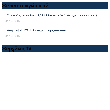
Желідегі жүйрік ой…
“Ставка” қоясыз ба, САДАҚА бересіз бе? (Желідегі жүйрік ой…)
Шілде 2, 2016
Жеңіс КӘКЕНҰЛЫ: Адамдар қорқынышты
Шілде 2, 2016
Жерұйық TV