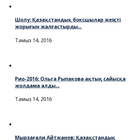
Шолу: Қазақстандық боксшылар жеңісті
жорығын жалғастырды...
Тамыз 14, 2016
Рио-2016: Ольга Рыпакова ақтық сайысқа
жолдама алды...
Тамыз 14, 2016
Мырзағали Айтжанов: Қазақстандық