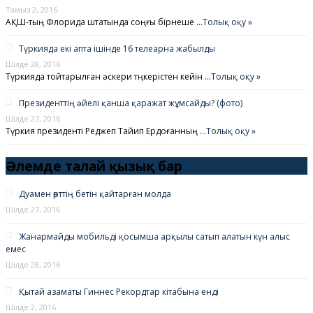
Тамыз 2, 2016
АҚШ-тың Флорида штатында соңғы бірнеше …
Толық оқу »
Түркияда екі апта ішінде 16 телеарна жабылды
Шілде 28, 2016
Түркияда тойтарылған әскери төңкерістен кейін …
Толық оқу »
Президенттің әйелі қанша қаражат жұмсайды? (фото)
Шілде 27, 2016
Түркия президенті Реджеп Тайип Ердоғанның …
Толық оқу »
Әлемде талай қызық бар
Дуамен өрттің бетін қайтарған молда
Шілде 27, 2016
Жанармайды мобильді қосымша арқылы сатып алатын күн алыс
емес
Шілде 28, 2016
Қытай азаматы Гиннес Рекордтар кітабына енді
Шілде 2, 2016