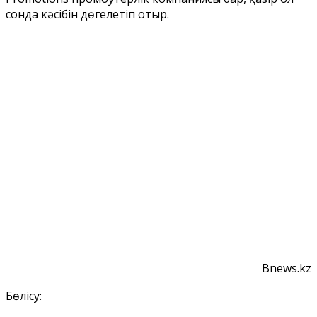
сонда кәсібін дөңгелетіп отыр.
Bnews.kz
Бөлісу: