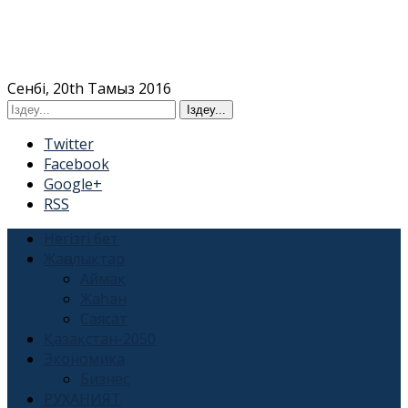
Сенбі, 20th Тамыз 2016
Twitter
Facebook
Google+
RSS
Негізгі бет
Жаңалықтар
Аймақ
Жаһан
Саясат
Қазақстан-2050
Экономика
Бизнес
РУХАНИЯТ