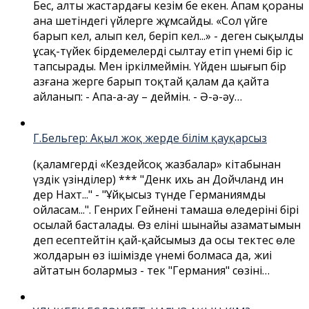
Бес, алты жастардағы кезім бе екен. Апам қораның
ана шетіндегі үйлерге жұмсайды. «Сол үйге
барып кел, алып кел, беріп кел...» - деген сықылды
ұсақ-түйек бірдемелерді сылтау етіп үнемі бір іс
тапсырады. Мен іркілмеймін. Үйден шығып бір
азғана жерге барып тоқтай қалам да қайта
айланып: - Апа-а-ау – деймін. - Ә-ә-әу…
Г.Бельгер: Ақыл жоқ жерде білім қауқарсыз
(қаламгердің «Кездейсоқ жазбалар» кітабынан
үздік үзінділер) *** "Денк ихь ан Дойчланд ин
дер Нахт..." - "Ұйқысыз түнде Германиямды
ойласам...". Генрих Гейненің тамаша өлеңдерінің бірі
осылай басталады. Өз елінің шынайы азаматымын
деп есептейтін қай-қайсымыз да осы тектес өлең
жолдарын өз ішімізде үнемі болмаса да, жиі
айтатын болармыз - тек "Германия" сөзінің…