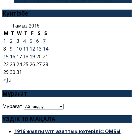
Күнтізбе
Тамыз 2016
M
T
W
T
F
S
S
1
2
3
4
5
6
7
8
9
10
11
12
13
14
15
16
17
18
19
20
21
22
23
24
25
26
27
28
29
30
31
« Jul
Мұрағат
Мұрағат
ҮЗДІК 10 МАҚАЛА
1916 жылғы ұлт-азаттық көтеріліс: ОМБЫ