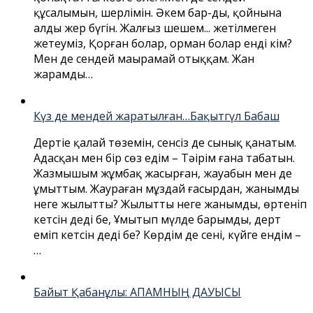
құсалымын, шерлімін. Әкем бар-ды, қойнына
алды жер бүгін. Жалғыз шешем... жетілмеген
жетеуміз, Қорған болар, орман болар енді кім?
Мен де сендей маңырамай отыққам. Жан
жарамды…
Күз де мендей жаратылған…Бақытгүл Бабаш
Дертіңе қалай төземін, сенсіз де сынық қанатым.
Адасқан мен бір сөз едім – Тәңірім ғана табатын.
Жазмышым жұмбақ жасырған, жауабын мен де
ұмыттым. Жаураған мұздай ғасырдан, жанымды
неге жылыттың? Жылыттың неге жанымды, өртеніп
кетсін дедің бе, Ұмытып мүлде барымды, дерт
еміп кетсін дедің бе? Көрдім де сені, күйге ендім –
…
Байыт Қабанұлы: АПАМНЫҢ ДАУЫСЫ