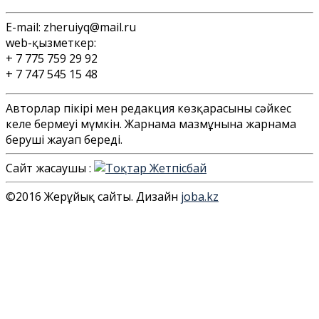
E-mail:
zheruiyq@mail.ru
web-қызметкер:
+ 7 775 759 29 92
+ 7 747 545 15 48
Авторлар пікірі мен редакция көзқарасының сәйкес
келе бермеуі мүмкін. Жарнама мазмұнына жарнама
беруші жауап береді.
Сайт жасаушы :
©2016 Жерұйық сайты. Дизайн
joba.kz