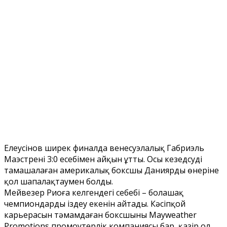
Елеусінов ширек финалда венесуэлалық Габриэль
Маэстрені 3:0 есебімен айқын ұтты. Осы кезедсуді
тамашалаған америкалық боксшы Даниярдың өнеріне
қол шапалақтаумен болды.
Мейвезер Риоға келгендегі себебі – болашақ
чемпиондарды іздеу екенін айтады. Кәсіпқой
карьерасын тәмамдаған боксшының Mayweather
Promotions промоутерлік компаниясы бар, қазір ол