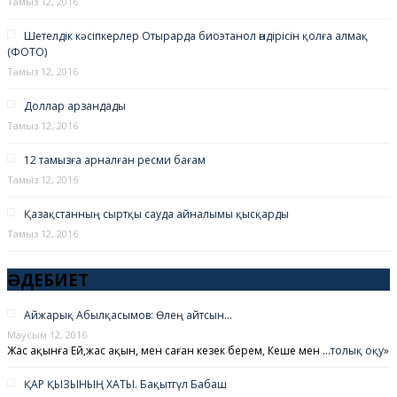
Тамыз 12, 2016
Шетелдік кәсіпкерлер Отырарда биоэтанол өндірісін қолға алмақ
(ФОТО)
Тамыз 12, 2016
Доллар арзандады
Тамыз 12, 2016
12 тамызға арналған ресми бағам
Тамыз 12, 2016
Қазақстанның сыртқы сауда айналымы қысқарды
Тамыз 12, 2016
ӘДЕБИЕТ
Айжарық Абылқасымов: Өлең айтсын…
Маусым 12, 2016
Жас ақынға Ей,жас ақын, мен саған кезек берем, Кеше мен …
толық оқу»
ҚАР ҚЫЗЫНЫҢ ХАТЫ. Бақытгүл Бабаш