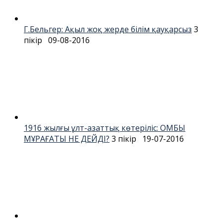
Г.Бельгер: Ақыл жоқ жерде білім қауқарсыз
3
пікір
09-08-2016
1916 жылғы ұлт-азаттық көтеріліс: ОМБЫ
МҰРАҒАТЫ НЕ ДЕЙДІ?
3 пікір
19-07-2016