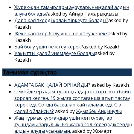
Жүрек-қан тамырлары ауруларының қалай алдын
алуға болады?
asked by Айнұр Таңжарыққызы
Дара кәсіпкерді қалай тіркеуге болады?
asked by
Kazakh
Жеке кәсіпкер болу үшін не істеу керек?
asked by
Kazakh
Бай болу үшін не істеу керек?
asked by Kazakh
Уақытты қалай үнемдеуге болады
asked by
Kazakh
Танымал сұрақтар
АДАМҒА БАҚ ҚАЛАЙ ОРНАЙДЫ?
asked by Kazakh
Семейде ер адам туған қыздарын төрт жыл бойы
зорлап келген. 19 жылға соттағанша атып тастау
керек еді. Сонда басқалар қайталамас еді. Сіз
қалай ойлайсыз?
asked by
Жұмабек Айқынұлы
Жаңа тұрмыс құрғандар үшін көп сұрақтар
туындауы заңдылық. Екі жасқа сол келеңсіздіктердің
алдын алуды ұсынамын.
asked by Жомарт