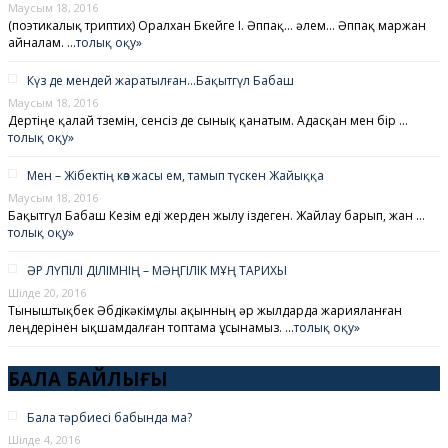
Маусым 18, 2016
(поэтикалық триптих) Оралхан Бөкейге I. Әппақ… әлем… Әппақ маржан
айналам. …
толық оқу»
Күз де мендей жаратылған…Бақытгүл Бабаш
Маусым 18, 2016
Дертіңе қалай төземін, сенсіз де сынық қанатым. Адасқан мен бір …
толық оқу»
Мен – Жібектің көз жасы ем, тамып түскен Жайыққа
Маусым 18, 2016
Бақытгүл Бабаш Кезім еді жерден жылу іздеген. Жайлау барып, жан …
толық оқу»
ӘР ЛҮПІЛІ ДІЛІМНІҢ – МӘҢГІЛІК МҰҢ ТАРИХЫ
Шілде 20, 2016
Тыныштықбек Әбдікәкімұлы ақынның әр жылдарда жарияланған
өлеңдерінен ықшамдалған топтама ұсынамыз. …
толық оқу»
БАЛА БАЙЛЫҒЫ
Бала тәрбиесі бабында ма?
Шілде 4, 2016