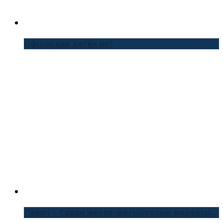
Офшорлар деген не?
Левит – Савон жекпе-жегінің толық видеосы...