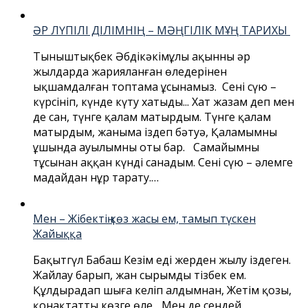
ӘР ЛҮПІЛІ ДІЛІМНІҢ – МӘҢГІЛІК МҰҢ ТАРИХЫ
Тыныштықбек Әбдікәкімұлы ақынның әр
жылдарда жарияланған өлеңдерінен
ықшамдалған топтама ұсынамыз. Сені сүю –
күрсініп, күнде күту хатыңды... Хат жазам деп мен
де сан, түнге қалам матырдым. Түнге қалам
матырдым, жаныма іздеп бәтуә, Қаламымның
ұшында ауылымның оты бар. Самайымның
тұсынан аққан күнді санадым. Сені сүю – әлемге
маңдайдан нұр тарату.…
Мен – Жібектің көз жасы ем, тамып түскен
Жайыққа
Бақытгүл Бабаш Кезім еді жерден жылу іздеген.
Жайлау барып, жан сырымды тізбек ем.
Құлдыраңдап шыға келіп алдымнан, Жетім қозы,
қонақтаттың көзге өлең. ..Мен де сендей