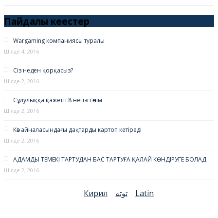
Пайдалы кеңестер
Wargaming компаниясы туралы
Шілде 4, 2016
Сіз неден қорқасыз?
Шілде 2, 2016
Сұлулыққа қажетті 8 негізгі өнім
Шілде 2, 2016
Көз айналасындағы дақтарды картоп кетіреді
Шілде 2, 2016
АДАМДЫ ТЕМЕКІ ТАРТУДАН БАС ТАРТУҒА ҚАЛАЙ КӨНДІРУГЕ БОЛАД
Шілде 2, 2016
Кирил
توتە
Latin