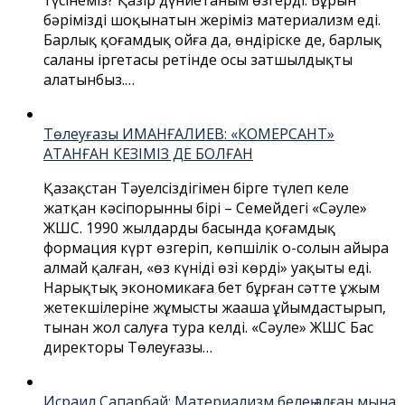
бәріміздің шоқынатын жеріміз материализм еді.
Барлық қоғамдық ойға да, өндіріске де, барлық
саланың іргетасы ретінде осы затшылдықты
алатынбыз.…
Төлеуғазы ИМАНҒАЛИЕВ: «КОМЕРСАНТ»
АТАНҒАН КЕЗІМІЗ ДЕ БОЛҒАН
Қазақстан Тәуелсіздігімен бірге түлеп келе
жатқан кәсіпорынның бірі – Семейдегі «Сәуле»
ЖШС. 1990 жылдардың басында қоғамдық
формация күрт өзгеріп, көпшілік оң-солын айыра
алмай қалған, «өз күніңді өзің көрдің» уақыты еді.
Нарықтық экономикаға бет бұрған сәтте ұжым
жетекшілеріне жұмысты жаңаша ұйымдастырып,
тыңнан жол салуға тура келді. «Сәуле» ЖШС Бас
директоры Төлеуғазы…
Исраил Сапарбай: Материализм белең алған мына