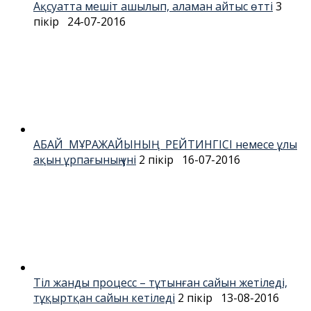
Ақсуатта мешіт ашылып, аламан айтыс өтті
3
пікір
24-07-2016
АБАЙ МҰРАЖАЙЫНЫҢ РЕЙТИНГІСІ немесе ұлы
ақын ұрпағының үні
2 пікір
16-07-2016
Тіл жанды процесс – тұтынған сайын жетіледі,
тұқыртқан сайын кетіледі
2 пікір
13-08-2016