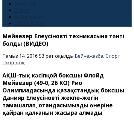
Абайтану
Спорт
Бейнежазба
Сұрақ-Жауап
Мейвезер Елеусіновтің техникасына тәнті
болды (ВИДЕО)
Тамыз 14, 2016
53 рет оқылды
Бейнежазба
,
Спорт
Пікір жоқ
АҚШ-тық кәсіпқой боксшы Флойд
Мейвезер (49-0, 26 КО) Рио
Олимпиадасында қазақстандық боксшы
Данияр Елеусіновтің жекпе-жегін
тамашалап, отандасымыздың өнеріне
қайран қалғанын жасыра алмады