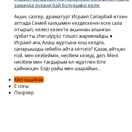
заманда рухани бай болудың өзі ерлік
Ақын, сазгер, драматург Исраил Сапарбай өткен
аптада Семей халқымен кездескенін еске сала
отырып, келесі кезекте ақыннан алынған
сұхбатты zheruiyq.kz тілшісі жариялайды. ♦
Исраил аға, Алаш жұртына хош келдіңіз,
сапарыңыздың себебін айта кетсеңіз? Қазақ айтқан
ғой, мен кезбеймін, несібем кезеді, деп. Менің
несібем мен тағдырым ел-жұртпен біте
қайнасқан. Елдің райы мен шырайын…
Көп оқылған
Ең соңғы
Пікірлер