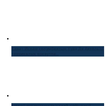
Қанат Ислам колумбиялық Хуан Де Анхельді
техникалық нокаутпе...
Біздегі құндылықтар қалай жойылды?...