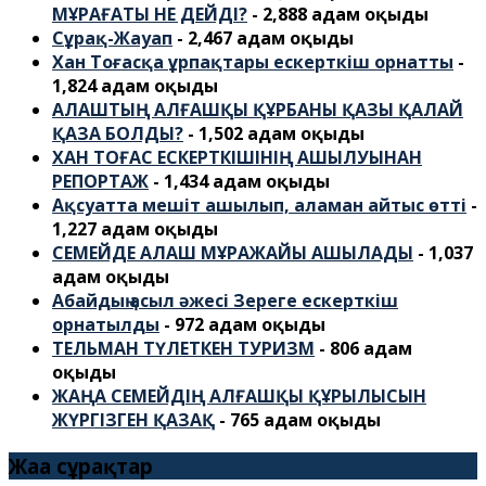
МҰРАҒАТЫ НЕ ДЕЙДІ?
- 2,888 адам оқыды
Сұрақ-Жауап
- 2,467 адам оқыды
Хан Тоғасқа ұрпақтары ескерткіш орнатты
-
1,824 адам оқыды
АЛАШТЫҢ АЛҒАШҚЫ ҚҰРБАНЫ ҚАЗЫ ҚАЛАЙ
ҚАЗА БОЛДЫ?
- 1,502 адам оқыды
ХАН ТОҒАС ЕСКЕРТКІШІНІҢ АШЫЛУЫНАН
РЕПОРТАЖ
- 1,434 адам оқыды
Ақсуатта мешіт ашылып, аламан айтыс өтті
-
1,227 адам оқыды
СЕМЕЙДЕ АЛАШ МҰРАЖАЙЫ АШЫЛАДЫ
- 1,037
адам оқыды
Абайдың асыл әжесі Зереге ескерткіш
орнатылды
- 972 адам оқыды
ТЕЛЬМАН ТҮЛЕТКЕН ТУРИЗМ
- 806 адам
оқыды
ЖАҢА СЕМЕЙДІҢ АЛҒАШҚЫ ҚҰРЫЛЫСЫН
ЖҮРГІЗГЕН ҚАЗАҚ
- 765 адам оқыды
Жаңа сұрақтар