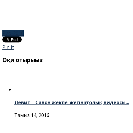
Рио-2016
Pin It
Оқи отырыңыз
Левит – Савон жекпе-жегінің толық видеосы...
Тамыз 14, 2016