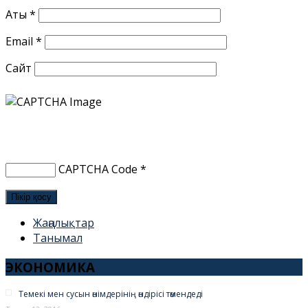
Аты
*
Email
*
Сайт
CAPTCHA Code
*
Жаңалықтар
Танымал
ЭКОНОМИКА
Темекі мен сусын өнімдерінің өндірісі төмендеді