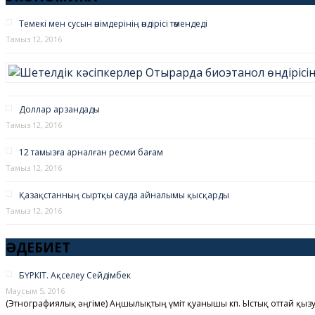
Темекі мен сусын өнімдерінің өндірісі төмендеді
Тамыз 12, 2016
Доллар арзандады
Тамыз 12, 2016
12 тамызға арналған ресми бағам
Тамыз 12, 2016
Қазақстанның сыртқы сауда айналымы қысқарды
Тамыз 12, 2016
ӘДЕБИЕТ
БҮРКІТ. Ақселеу Сейдімбек
Маусым 5, 2016
(Этнографиялық әңгіме) Аңшылықтың үміт қуанышы көп. Ыстық оттай қыз