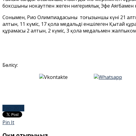
боксшыны нокаутпен жеңген нигериялық Эфе Аягбамен к
Сонымен, Рио Олимпиадасының тоғызыншы күні 21 алты
алтын, 11 күміс, 17 қола медальді еншілеген Қытай құра
құрамасы 2 алтын, 2 күміс, 3 қола медальмен жалпык
Бөлісу:
Рио-2016
Pin It
Оқи отырыңыз