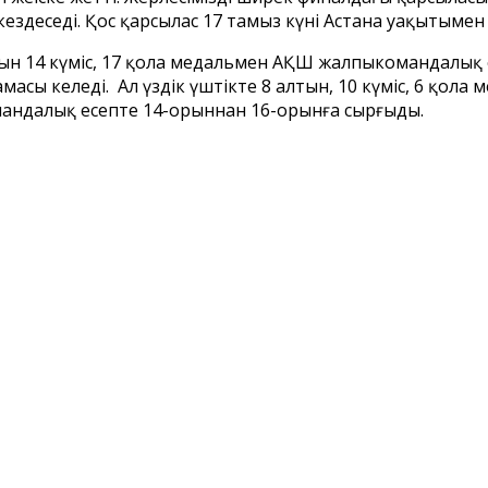
ездеседі. Қос қарсылас 17 тамыз күні Астана уақытыме
н 14 күміс, 17 қола медальмен АҚШ жалпыкомандалық е
масы келеді. Ал үздік үштікте 8 алтын, 10 күміс, 6 қола 
омандалық есепте 14-орыннан 16-орынға сырғыды.