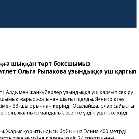
аңға шыққан төрт боксшымыз
атлет Ольга Рыпакова ұзындыққа үш қарғып
сті. Алдымен жанкүйерлер ұзындыққа үш қарғып секіру
ртшымыз жарыс жолынан шығып қалды. Яғни іріктеу
жесімен 33-шы орыннан көрінді. Осылайша, олар сайысты
кіріп, жалпыкомандалық есепте үздік үштікке кірді.
мады. Жарыс қорытындысы бойынша Элина 400 метрді
астыруға мүмкіндік алған үздік 24 спортшының