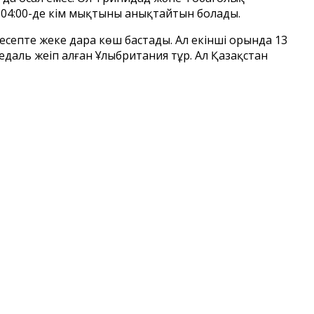
н 04:00-де кім мықтыны анықтайтын болады.
септе жеке дара көш бастады. Ал екінші орында 13
медаль жеңіп алған Ұлыбритания тұр. Ал Қазақстан