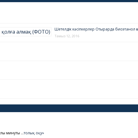
Шетелдік кәсіпкерлер Отырарда биоэтанол өн
Тамыз 12, 2016
улы минуты …
толық оқу»