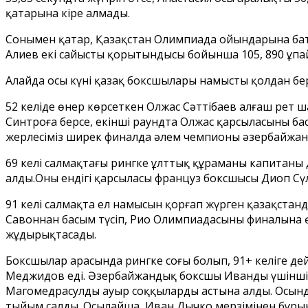
қатарына кіре алмады.
Сонымен қатар, Қазақстан Олимпиада ойындарына бат
Алиев екі сайыстың қорытындысы бойынша 105, 890 ұпа
Алайда осы күні қазақ боксшылары намысты қолдан бе
52 келіде өнер көрсеткен Олжас Сәттібаев алғаш рет ш
Синтроға берсе, екінші раундта Олжас қарсыласының басы
жерлесіміз ширек финалда әлем чемпионы әзербайжан
69 келі салмақтағы рингке ұлттық құраманың капитан
алды.Оның ендігі қарсыласы француз боксшысы Диоп 
91 келі салмақта ел намысын қорғап жүрген қазақстанд
Савоннан басым түсіп, Рио Олимпиадасының финалына 
жұдырықтасады.
Боксшылар арасында рингке соңғы болып, 91+ келіге де
Меджидов еді. Әзербайжандық боксшы Иванды үшінші рет
Магомедрасулды ауыр соққылардың астына алды. Осынд
тыйым салды. Осылайша, Иван Дычко мерзімінен бұрын 