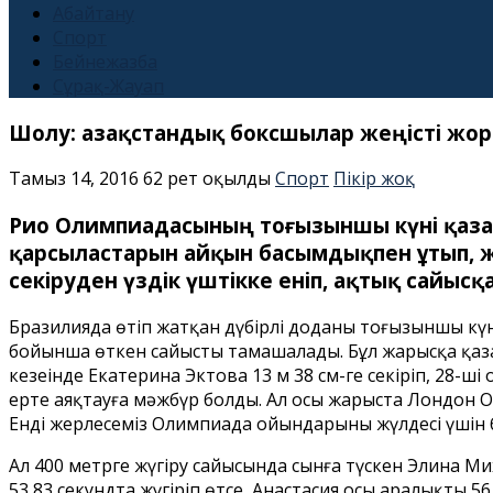
Абайтану
Спорт
Бейнежазба
Сұрақ-Жауап
Шолу: Қазақстандық боксшылар жеңісті ж
Тамыз 14, 2016
62 рет оқылды
Спорт
Пікір жоқ
Рио Олимпиадасының тоғызыншы күні қаза
қарсыластарын айқын басымдықпен ұтып, ж
секіруден үздік үштікке еніп, ақтық сайыс
Бразилияда өтіп жатқан дүбірлі доданың тоғызыншы күн
бойынша өткен сайысты тамашалады. Бұл жарысқа қазақ
кезеңінде Екатерина Эктова 13 м 38 см-ге секіріп, 28-
ерте аяқтауға мәжбүр болды. Ал осы жарыста Лондон Ол
Енді жерлесеміз Олимпиада ойындарының жүлдесі үшін
Ал 400 метрге жүгіру сайысында сынға түскен Элина М
53,83 секундта жүгіріп өтсе, Анастасия осы аралықты 