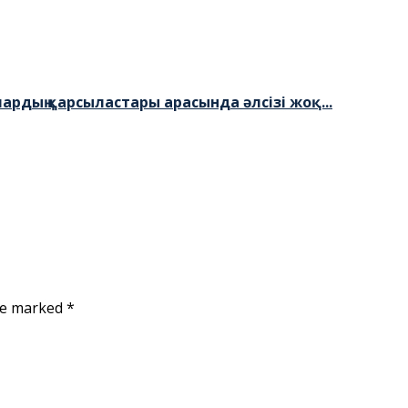
дың қарсыластары арасында әлсізі жоқ...
are marked
*