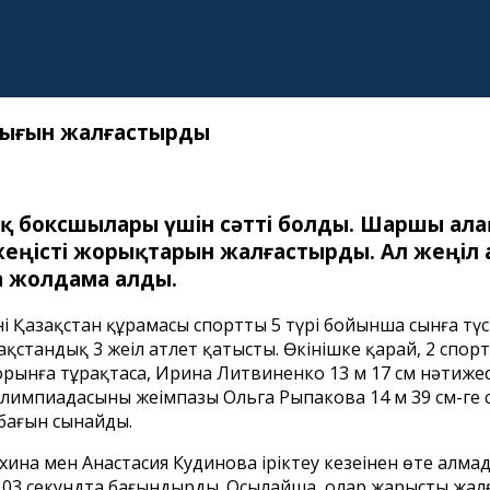
орығын жалғастырды
қ боксшылары үшін сәтті болды. Шаршы ал
еңісті жорықтарын жалғастырды. Ал жеңіл 
қа жолдама алды.
і Қазақстан құрамасы спорттың 5 түрі бойынша сынға тү
стандық 3 жеңіл атлет қатысты. Өкінішке қарай, 2 спо
ші орынға тұрақтаса, Ирина Литвиненко 13 м 17 см нәти
импиадасының жеңімпазы Ольга Рыпакова 14 м 39 см-ге се
 бағын сынайды.
ихина мен Анастасия Кудинова іріктеу кезеңінен өте ал
56,03 секундта бағындырды. Осылайша, олар жарысты жалғ