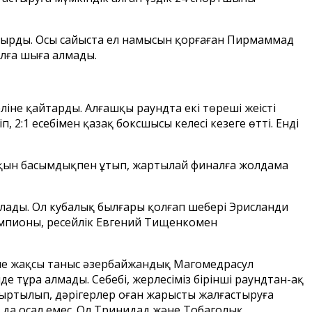
тырды. Осы сайыста ел намысын қорғаған Пирмаммад
алға шыға алмады.
не қайтарды. Алғашқы раундта екі төреші жеңісті
 2:1 есебімен қазақ боксшысы келесі кезеңге өтті. Енді
айқын басымдықпен ұтып, жартылай финалға жолдама
талады. Ол кубалық былғары қолғап шебері Эрисланди
чемпионы, ресейлік Евгений Тищенкомен
өзіне жақсы таныс әзербайжандық Магомедрасул
е тұра алмады. Себебі, жерлесіміз бірінші раундтан-ақ
жыртылып, дәрігерлер оған жарысты жалғастыруға
ы да осал емес. Ол Тринидад және Тобаголық