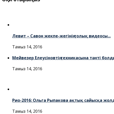
Левит – Савон жекпе-жегінің толық видеосы...
Тамыз 14, 2016
Мейвезер Елеусіновтің техникасына тәнті болды
Тамыз 14, 2016
Рио-2016: Ольга Рыпакова ақтық сайысқа жолд
Тамыз 14, 2016