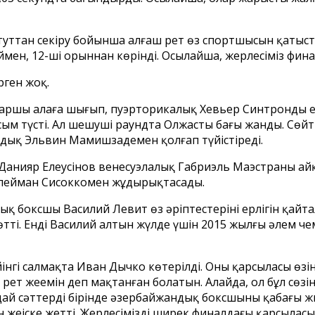
уттан секіру бойынша алғаш рет өз спортшысын қатыс
ймен, 12-ші орыннан көрінді. Осылайша, жерлесіміз фин
рген жоқ.
аршы алаңға шығып, пуэрторикалық Хевьер Синтронды елі
м түсті. Ал шешуші раундта Олжастың бағы жанды. Сөйтіп,
дық Эльвин Мамишзадемен қолғап түйістіреді.
ы Данияр Елеусінов венесуэлалық Габриэль Маэстраны 
Сүлейман Сисоккомен жұдырықтасады.
ық боксшы Василий Левит өз әріптестерінің ерлігін қай
өтті. Енді Василий алтын жүлде үшін 2015 жылғы әлем 
йінгі салмақта Иван Дычко көтерілді. Оның қарсыласы 
 жеңемін деп мақтанған болатын. Алайда, ол бұл сөзінд
ай сәттердің бірінде әзербайжандық боксшының қабағы 
жеңіске жетті. Жерлесіміздің ширек финалдағы қарсылас