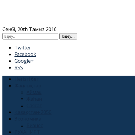
Сенбі, 20th Тамыз 2016
Twitter
Facebook
Google+
RSS
Негізгі бет
Жаңалықтар
Аймақ
Жаһан
Саясат
Қазақстан-2050
Экономика
Бизнес
РУХАНИЯТ