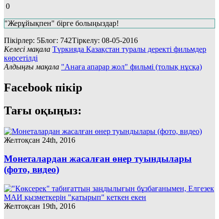
0
"Жерұйықпен" бірге болыңыздар!
Пікірлер: 5
Блог: 742
Тіркелу: 08-05-2016
Келесі мақала
Түркияда Қазақстан туралы деректі фильмдер
көрсетілді
Алдыңғы мақала
"Анаға апарар жол" фильмі (толық нұсқа)
Facebook пікір
Тағы оқыңыз:
Желтоқсан 24th, 2016
Монеталардан жасалған өнер туындылары
(фото, видео)
Желтоқсан 19th, 2016