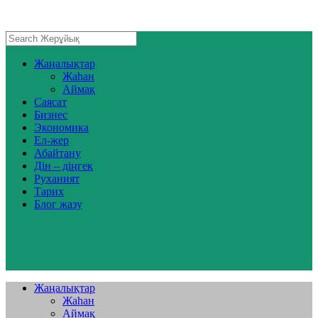
Жаңалықтар
Жаһан
Аймақ
Саясат
Бизнес
Экономика
Ел-жер
Абайтану
Дін – діңгек
Руханият
Тарих
Блог жазу
Жаңалықтар
Жаһан
Аймақ