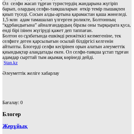
Ол селфи жасап тұрған туристердің жандарына жүгіріп
барып, олардың селфи-таяқшаларын өткір темір пышақпен
қиып түседі. Сосын алды-артына қарамастан қаша жөнеледі.
1,5 млн адам тамашалап үлгерген роликте, Болтонның
“құрбандығына” айналғандардың біразы оны тырқырата қуса,
енді бірі ізінен жүгіруді қажет деп таппаған.
Болтон өз сұхбатында ешкімді ренжіткісі келмегеніне, тек
селфиге деген қарсылығын осылай білдіргісі келгенін
айтыпты. Блогерді селфи кесірінен орын алатын әлеуметтік
қиындықтар алаңдатады екен. Ол селфи-таяқша ұстап тұрған
адамдар сырттай тым ақымақ көрінеді дейді.
Stan.kz
Әлеуметтік желіге хабарлау
Бағалау:
0
Блогер
Жерұйық