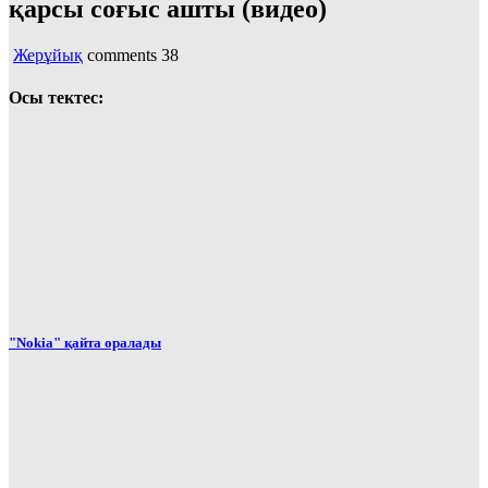
қарсы соғыс ашты (видео)
Жерұйық
comments
38
Осы тектес:
"Nokia" қайта оралады