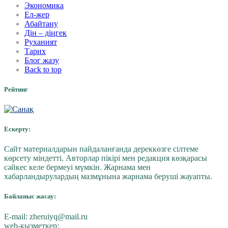
Экономика
Ел-жер
Абайтану
Дін – діңгек
Руханият
Тарих
Блог жазу
Back to top
Рейтинг
Ескерту:
Сайт материалдарын пайдаланғанда дереккөзге сілтеме
көрсету міндетті. Авторлар пікірі мен редакция көзқарасы
сәйкес келе бермеуі мүмкін. Жарнама мен
хабарландырулардың мазмұнына жарнама беруші жауапты.
Байланыс жасау:
E-mail:
zheruiyq@mail.ru
web-қызметкер: