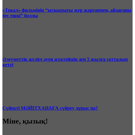
«Тоқал» фильмінің “ысқырығы жер жарғанмен, айдағаны
бес ешкі” болды
Әлеуметтік желіге әуен жүктеймін деп 5 жылға сотталып
кетті
Сүйекті МӘЙІТХАНАҒА сүйреу дұрыс па?
Міне, қызық!