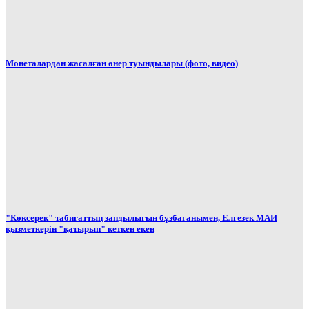
Монеталардан жасалған өнер туындылары (фото, видео)
"Көксерек" табиғаттың заңдылығын бұзбағанымен, Елгезек МАИ
қызметкерін "қатырып" кеткен екен