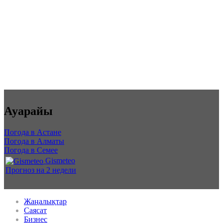
Ауарайы
Погода в Астане
Погода в Алматы
Погода в Семее
Gismeteo
Прогноз на 2 недели
Жаңалықтар
Саясат
Бизнес