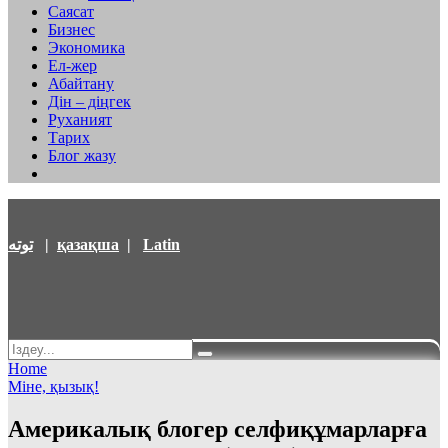
Саясат
Бизнес
Экономика
Ел-жер
Абайтану
Дін – діңгек
Руханият
Тарих
Блог жазу
توتە
|
қазақша
|
Latin
Home
Міне, қызық!
Америкалық блогер селфиқұмарларға