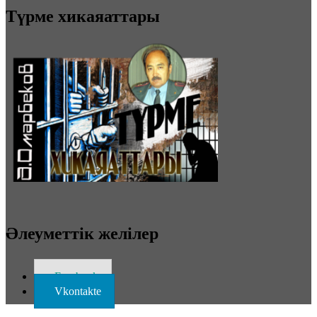
Түрме хикаяаттары
Әлеуметтік желілер
Facebook
Vkontakte