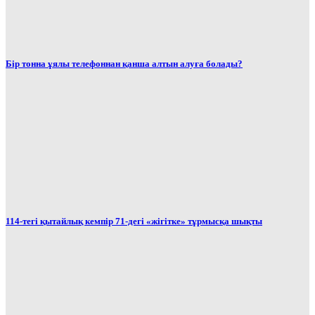
Бір тонна ұялы телефоннан қанша алтын алуға болады?
114-тегі қытайлық кемпір 71-дегі «жігітке» тұрмысқа шықты