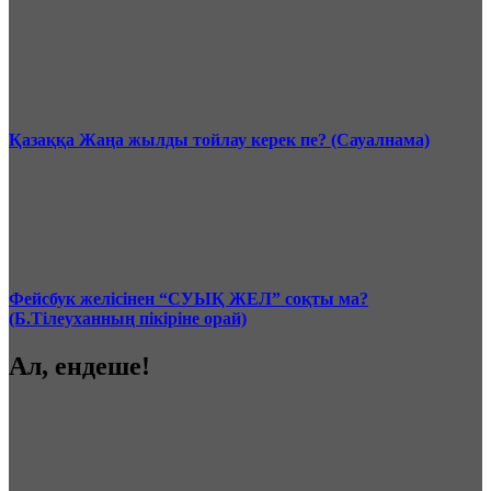
Қазаққа Жаңа жылды тойлау керек пе? (Сауалнама)
Фейсбук желісінен “СУЫҚ ЖЕЛ” соқты ма?
(Б.Тілеуханның пікіріне орай)
Ал, ендеше!