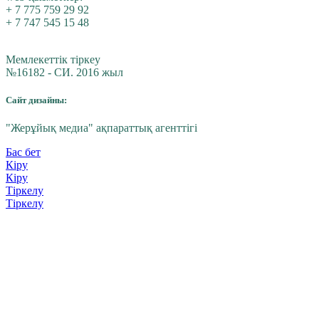
+ 7 775 759 29 92
+ 7 747 545 15 48
Мемлекеттік тіркеу
№16182 - СИ. 2016 жыл
Сайт дизайны:
"Жерұйық медиа" ақпараттық агенттігі
Бас бет
Кіру
Кіру
Тіркелу
Тіркелу