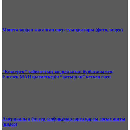
Монеталардан жасалған өнер туындылары (фото, видео)
“Көксерек” табиғаттың заңдылығын бұзбағанымен,
Елгезек МАИ қызметкерін “қатырып” кеткен екен
Америкалық блогер селфиқұмарларға қарсы соғыс ашты
(видео)