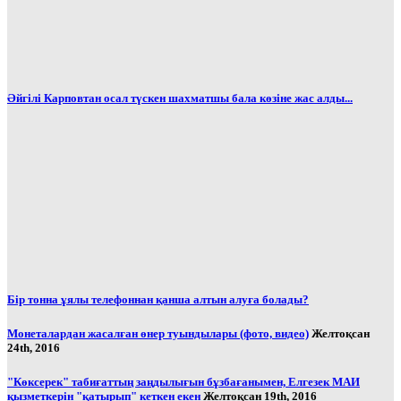
Әйгілі Карповтан осал түскен шахматшы бала көзіне жас алды...
Бір тонна ұялы телефоннан қанша алтын алуға болады?
Монеталардан жасалған өнер туындылары (фото, видео)
Желтоқсан
24th, 2016
"Көксерек" табиғаттың заңдылығын бұзбағанымен, Елгезек МАИ
қызметкерін "қатырып" кеткен екен
Желтоқсан 19th, 2016