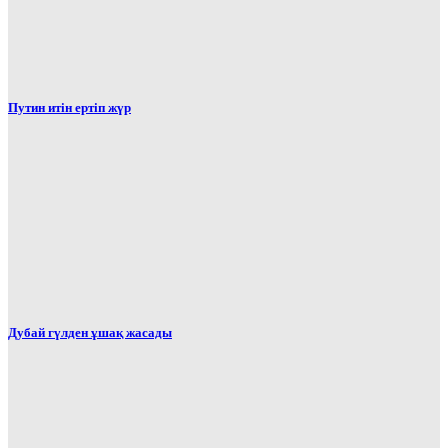
Путин итін ертіп жүр
Дубай гүлден ұшақ жасады