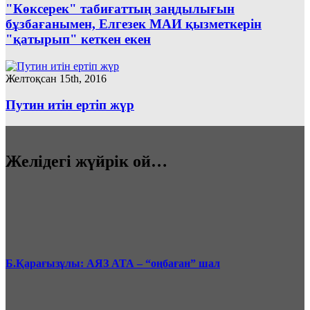
"Көксерек" табиғаттың заңдылығын
бұзбағанымен, Елгезек МАИ қызметкерін
"қатырып" кеткен екен
Желтоқсан 15th, 2016
Путин итін ертіп жүр
Желідегі жүйрік ой…
Б.Қарағызұлы: АЯЗ АТА – “оңбаған” шал