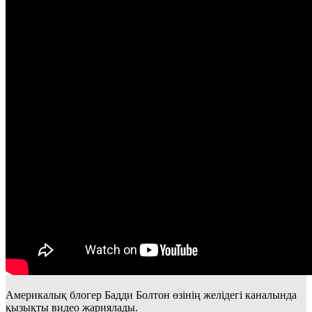
Америкалық блогер Бадди Болтон өзінің желідегі каналында
қызықты видео жариялады.