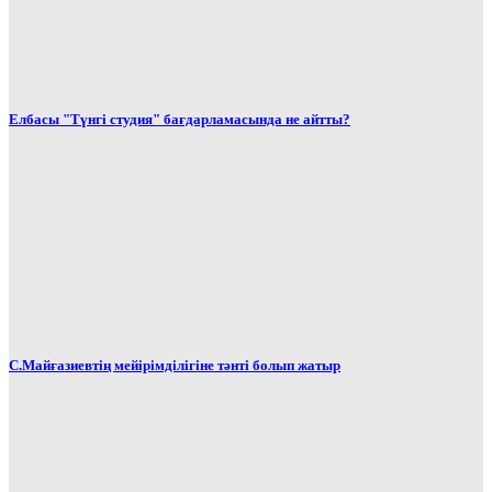
Елбасы "Түнгі студия" бағдарламасында не айтты?
С.Майғазиевтің мейірімділігіне тәнті болып жатыр