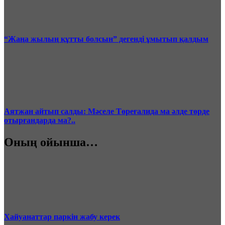
“Жаңа жылың құтты болсын” дегенді ұмытып қалдым
Аятжан айтып салды: Мәселе Төреғалида ма әлде төрде
отырғандарда ма?..
Оның ойынша…
Хайуанаттар паркін жабу керек