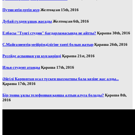
Путин итін ертіп жүр
Желтоқсан 15th, 2016
Дубай гүлден ұшақ жасады
Желтоқсан 6th, 2016
Елбасы "Түнгі студия" бағдарламасында не айтты?
Қараша 30th, 2016
С.Майғазиевтің мейірімділігіне тәнті болып жатыр
Қараша 26th, 2016
Ресейде аспаннан үш күн көрінді
Қараша 21st, 2016
Илья студент атанды
Қараша 17th, 2016
Әйгілі Карповтан осал түскен шахматшы бала көзіне жас алды...
Қараша 17th, 2016
Бір тонна ұялы телефоннан қанша алтын алуға болады?
Қараша 8th,
2016