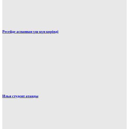
Ресейде аспаннан үш күн көрінді
Илья студент атанды